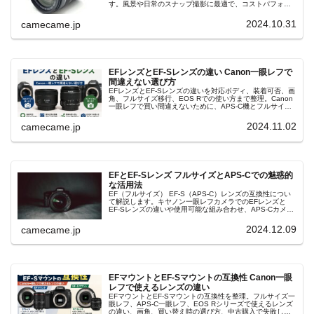
す。風景や日常のスナップ撮影に最適で、コストパフォー
マンスにも優れ、初心者から経験豊富なユーザーまで幅広
く愛用されています。EFレンズとは異なる光学特性を持
2024.10.31
camecame.jp
ち、APS-Cカメラの性能を引き出すための理想的な選択肢
です。EF-Sレンズの神秘的な描写力で、あなただけの瞬間
を魔法のように捉えましょう。
EFレンズとEF-Sレンズの違い Canon一眼レフで
間違えない選び方
EFレンズとEF-Sレンズの違いを対応ボディ、装着可否、画
角、フルサイズ移行、EOS Rでの使い方まで整理。Canon
一眼レフで買い間違えないために、APS-C機とフルサイズ
機の互換性、焦点距離の見え方、中古選びの注意点を詳し
く解説します。
2024.11.02
camecame.jp
EFとEF-Sレンズ フルサイズとAPS-Cでの魅惑的
な活用法
EF（フルサイズ） EF-S（APS-C）レンズの互換性につい
て解説します。キヤノン一眼レフカメラでのEFレンズと
EF-Sレンズの違いや使用可能な組み合わせ、APS-Cカメラ
とフルサイズカメラでの活用方法を詳しくご紹介します。
2024.12.09
camecame.jp
EFマウントとEF-Sマウントの互換性 Canon一眼
レフで使えるレンズの違い
EFマウントとEF-Sマウントの互換性を整理。フルサイズ一
眼レフ、APS-C一眼レフ、EOS Rシリーズで使えるレンズ
の違い、画角、買い替え時の選び方、中古購入で失敗しな