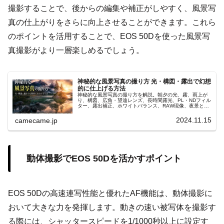
撮影することで、後からの編集や補正がしやすく、風景写
真の仕上がりをさらに向上させることができます。これら
のポイントを活用することで、EOS 50Dを使った風景写
真撮影がより一層楽しめるでしょう。
神秘的な風景写真の撮り方 光・構図・露出で幻想
的に仕上げる方法
神秘的な風景写真の撮り方を解説。朝夕の光、霧、雨上が
り、構図、広角・望遠レンズ、長時間露光、PL・NDフィル
ター、露出補正、ホワイトバランス、RAW現像、夜景と星
景まで、Canon EOSシリーズの設定と幻想的に仕上げる方
法を紹介します。
2024.11.15
camecame.jp
動体撮影でEOS 50Dを活かすポイント
EOS 50Dの高速連写性能と優れたAF機能は、動体撮影に
おいて大きな力を発揮します。動きの速い被写体を撮影す
る際には、シャッタースピードを1/1000秒以上に設定す