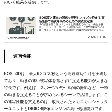
のいく結果を提供します。
ISO感度と露出の関係を理解しノイズを抑える 商
品撮影で画質を高めるための実践設定術
ISO感度を低く保つメリットと高感度でのノイズ発生を解
説し、シャッタースピードや照明活用、RAW現像時のノイ
ズリダクションを含む商品撮影での最適な感度設定を実践
的に紹介します。絞りとのバランス調整方法も解説し、画
質重視の撮影術を提案します。
2024.10.04
camecame.jp
連写性能
EOS 50Dは、最大6.3コマ/秒という高速連写性能を実現し
ており、動きの速い被写体を逃さずに捉える能力が大きな
特長です。例えば、スポーツや野生動物の撮影など、一瞬
の動きを捉えることが求められるシーンで活躍します。こ
の連写性能を支えるのは、改良されたメカニカルシャッタ
ーユニットとDIGIC 4映像エンジンの高い処理能力です。