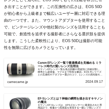
き出すことができます。この互換性の広さは、EOS 50D
が初心者から上級者まで幅広いユーザー層に対応できる理
由の一つです。また、マウントアダプターを使用すること
で、ビンテージレンズや他社製のレンズを活用することも
可能で、創造性を追求する撮影者にさらなる選択肢を提供
します。こうした柔軟性により、EOS 50Dは撮影の可能
性を無限に広げるカメラとなっています。
Canon EFレンズ一覧で最適構成を見極める ミラ
ーレス時代の賢いレンズ活用法
キヤノンEFレンズ一覧を焦点距離や用途別に詳細分類し、
標準から超望遠、マクロまで特長を解説。EOS Rシリーズ
との互換性やアダプター選びのコツ、Lレンズの高性能モデ
ルやコストパフォーマンス重視の入門向けライン、中古活
用のポイントまで徹底紹介
2024.09.17
camecame.jp
EF-Sレンズとは？神秘の瞬間を描き出すキヤノン
の魔法
キヤノンEF-Sレンズは、APS-Cセンサーに最適化された専
用設計で、軽量かつ高画質を実現する一眼レフ用レンズで