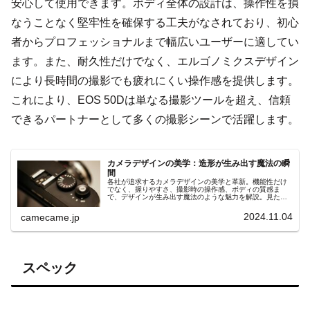
安心して使用できます。ボディ全体の設計は、操作性を損
なうことなく堅牢性を確保する工夫がなされており、初心
者からプロフェッショナルまで幅広いユーザーに適してい
ます。また、耐久性だけでなく、エルゴノミクスデザイン
により長時間の撮影でも疲れにくい操作感を提供します。
これにより、EOS 50Dは単なる撮影ツールを超え、信頼
できるパートナーとして多くの撮影シーンで活躍します。
カメラデザインの美学：造形が生み出す魔法の瞬
間
各社が追求するカメラデザインの美学と革新。機能性だけ
でなく、握りやすさ、撮影時の操作感、ボディの質感ま
で、デザインが生み出す魔法のような魅力を解説。見た目
と使いやすさが融合したカメラのデザイン哲学を深掘り
し、その隠れた魅力に迫ります。
2024.11.04
camecame.jp
スペック