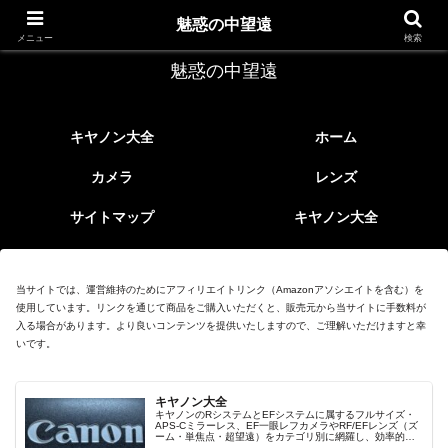
レトロなEFレンズ
魅惑の中望遠
メニュー
検索
魅惑の中望遠
キヤノン大全
ホーム
カメラ
レンズ
サイトマップ
キヤノン大全
当サイトでは、運営維持のためにアフィリエイトリンク（Amazonアソシエイトを含む）を
使用しています。リンクを通じて商品をご購入いただくと、販売元から当サイトに手数料が
入る場合があります。より良いコンテンツを提供いたしますので、ご理解いただけますと幸
いです。
キヤノン大全
キヤノンのRシステムとEFシステムに属するフルサイズ・
APS-Cミラーレス、EF一眼レフカメラやRF/EFレンズ（ズ
ーム・単焦点・超望遠）をカテゴリ別に網羅し、効率的に
探せる索引ページ。常に機種の内部リンク設計で回遊性向