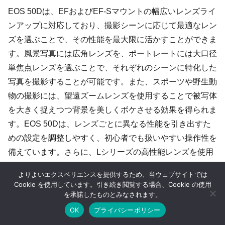
EOS 50Dは、EFおよびEF-Sマウントの幅広いレンズライ
ンアップに対応しており、撮影シーンに応じて最適なレン
ズを選ぶことで、その性能を最大限に活かすことができま
す。風景写真には広角レンズを、ポートレートには大口径
単焦点レンズを選ぶことで、それぞれのシーンに特化した
写真を撮影することが可能です。また、スポーツや野生動
物の撮影には、望遠ズームレンズを使用することで被写体
を大きく捉えつつ背景を美しくボケさせる効果を得られま
す。EOS 50Dは、レンズごとに異なる性能を引き出すた
めの設定を調整しやすく、初心者でも扱いやすい操作性を
備えています。さらに、Lシリーズの高性能レンズを使用
すれば、描写力や耐久性が一段と向上し、プロフェッショ
よりよいエクスペリエンスを提供するため、当ウェブサイトでは
ナルの要求にも応えることが可能です。どのレンズを選ぶ
Cookie を使用しています。引き続き閲覧する場合、Cookie の使用
かによって撮影結果が大きく変わるため、EOS 50Dを使
を承諾したものとみなされます。
いこなすためには、レンズ選びとその組み合わせ術を習得
OK
プライバシーポリシー
ホーム
シェア
目次へ
トップ
サイドバー
することが重要です。