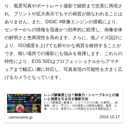
り、風景写真やポートレート撮影で細部まで忠実に再現さ
れ、プリントや拡大表示でもその画質が損なわれることは
ありません。また、DIGIC 4映像エンジンの搭載により、
センサーからの情報を迅速かつ効率的に処理し、画像全体
の鮮明さと色再現性を高めます。さらに、低ノイズ設計に
より、ISO感度を上げても鮮やかな画質を維持することが
でき、暗い場所での撮影にも強みを発揮します。これらの
特性により、EOS 50Dはプロフェッショナルからアマチ
ュアまで幅広い層に対応し、写真表現の可能性を大きく広
げるカメラとなっています。
レンズ解像度とは？解像力・シャープネスとの違
いと画質を引き出す撮影方法
レンズ解像度と解像力、シャープネスの違いを整理し、画
素数・絞り・手ブレ・ISO感度との関係を解説。風景、人
物、マクロ、夜景でレンズ性能を引き出す撮影設定と、実
写で画質を見分ける確認方法まで詳しく紹介します。高画
素機での注意点まで詳しく解説。
2024.10.17
camecame.jp