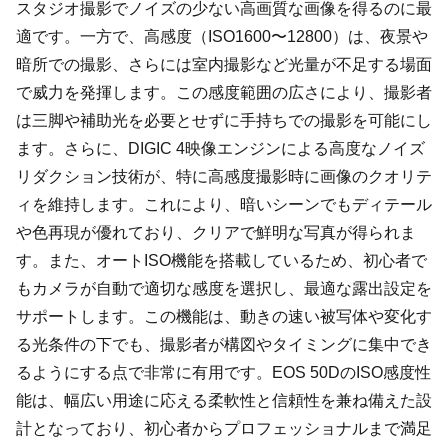
スタジオ撮影でノイズの少ない高画質な画像を得るのに最
適です。一方で、高感度（ISO1600〜12800）は、夜景や
暗所での撮影、さらには室内撮影など光量が不足する場面
で威力を発揮します。この感度範囲の広さにより、撮影者
は三脚や補助光を必要とせずに手持ちでの撮影を可能にし
ます。さらに、DIGIC 4映像エンジンによる高度なノイズ
リダクション技術が、特に高感度撮影時に画像のクオリテ
ィを維持します。これにより、暗いシーンでもディテール
や色再現が優れており、クリアで鮮明な写真が得られま
す。また、オートISO機能を搭載しているため、初心者で
もカメラが自動で適切な感度を選択し、最適な露出設定を
サポートします。この機能は、動きの速い被写体や変化す
る光条件の下でも、撮影者が構図やタイミングに集中でき
るようにする点で非常に有用です。EOS 50DのISO感度性
能は、幅広い用途に応える柔軟性と信頼性を兼ね備えた設
計となっており、初心者からプロフェッショナルまで満足