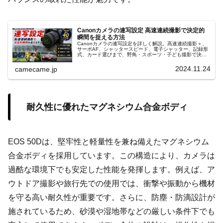
Canonカメラの連写設定 高速連続撮影で決定的
瞬間を捉える方法
Canonカメラの連写設定を詳しく解説。高速連続撮影＋、
サーボAF、シャッタースピード、電子シャッター、記録形
式、カード選びまで、野鳥・スポーツ・子ども撮影で決定
的瞬間を捉える実践設定と使い分け、連写速度が落ちる原
因と対策までを紹介します。
2024.11.24
camecame.jp
耐久性に優れたマグネシウム合金ボディ
EOS 50Dは、堅牢性と軽量性を兼ね備えたマグネシウム
合金ボディを採用しています。この構造により、カメラは
過酷な環境下でも安定した性能を発揮します。例えば、ア
ウトドア撮影や旅行先での使用では、衝撃や振動から機材
を守る高い耐久性が重要です。さらに、防塵・防滴設計が
施されているため、砂漠や湿地帯などの厳しい条件下でも