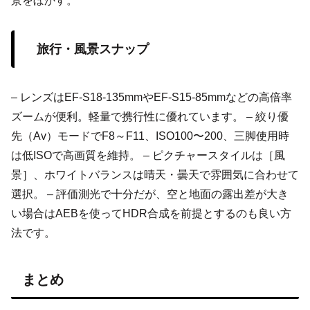
景をぼかす。
旅行・風景スナップ
– レンズはEF-S18-135mmやEF-S15-85mmなどの高倍率
ズームが便利。軽量で携行性に優れています。 – 絞り優
先（Av）モードでF8～F11、ISO100〜200、三脚使用時
は低ISOで高画質を維持。 – ピクチャースタイルは［風
景］、ホワイトバランスは晴天・曇天で雰囲気に合わせて
選択。 – 評価測光で十分だが、空と地面の露出差が大き
い場合はAEBを使ってHDR合成を前提とするのも良い方
法です。
まとめ