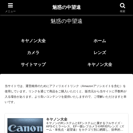
レトロなEFレンズ
魅惑の中望遠
メニュー
検索
魅惑の中望遠
キヤノン大全
ホーム
カメラ
レンズ
サイトマップ
キヤノン大全
当サイトでは、運営維持のためにアフィリエイトリンク（Amazonアソシエイトを含む）を
使用しています。リンクを通じて商品をご購入いただくと、販売元から当サイトに手数料が
入る場合があります。より良いコンテンツを提供いたしますので、ご理解いただけますと幸
いです。
キヤノン大全
キヤノンのRシステムとEFシステムに属するフルサイズ・
APS-Cミラーレス、EF一眼レフカメラやRF/EFレンズ（ズ
ーム・単焦点・超望遠）をカテゴリ別に網羅し、効率的に
探せる索引ページ。常に機種の内部リンク設計で回遊性向