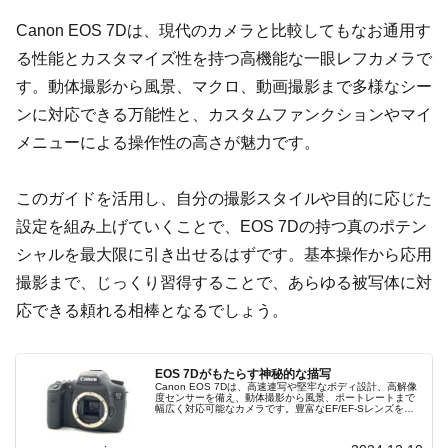
Canon EOS 7Dは、現代のカメラと比較してもなお通用す
る性能とカスタマイズ性を持つ高機能な一眼レフカメラで
す。動体撮影から風景、マクロ、動画撮影まで多様なシー
ンに対応できる万能性と、カスタムファンクションやマイ
メニューによる操作性の高さが魅力です。
このガイドを活用し、自分の撮影スタイルや目的に応じた
設定を組み上げていくことで、EOS 7Dの持つ真のポテン
シャルを最大限に引き出せるはずです。基本操作から応用
撮影まで、じっくり習得することで、あらゆる被写体に対
応できる頼れる相棒となるでしょう。
EOS 7Dがもたらす神秘的な描写
Canon EOS 7Dは、高速連写や堅牢なボディ設計、高解像
度センサーを備え、動体撮影から風景、ポートレートまで
幅広く対応可能なカメラです。豊富なEF/EF-Sレンズを活
用し、初心者からプロまで、あらゆるシーンで魔法的な写
真体験を提供します。