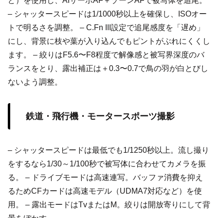
ど）を使用し、AIサーボAF＋ゾーンAFで被写体を追尾。
– シャッタースピードは1/1000秒以上を確保し、ISOオー
トで明るさを調整。 – C.Fn III設定で追尾感度を「遅め」
にし、背景に枝や葉が入り込んでもピントがぶれにくくし
ます。 – 絞りはF5.6〜F8程度で解像感と被写界深度のバ
ランスをとり、露出補正は＋0.3〜0.7で鳥の羽が白とびし
ないよう調整。
鉄道・飛行機・モータースポーツ撮影
– シャッタースピードは最低でも1/1250秒以上。流し撮り
をするなら1/30～1/100秒で被写体に合わせてカメラを振
る。 – ドライブモードは高速連写。バッファ消費を抑え
るためCFカードは高速モデル（UDMA7対応など）を使
用。 – 露出モードはTvまたはM。絞りは開放寄りにして背