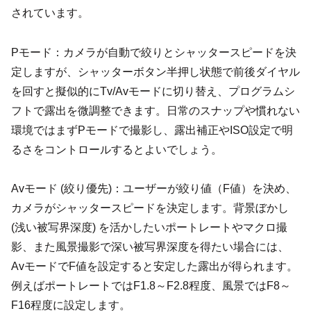
されています。
Pモード：カメラが自動で絞りとシャッタースピードを決
定しますが、シャッターボタン半押し状態で前後ダイヤル
を回すと擬似的にTv/Avモードに切り替え、プログラムシ
フトで露出を微調整できます。日常のスナップや慣れない
環境ではまずPモードで撮影し、露出補正やISO設定で明
るさをコントロールするとよいでしょう。
Avモード (絞り優先)：ユーザーが絞り値（F値）を決め、
カメラがシャッタースピードを決定します。背景ぼかし
(浅い被写界深度) を活かしたいポートレートやマクロ撮
影、また風景撮影で深い被写界深度を得たい場合には、
AvモードでF値を設定すると安定した露出が得られます。
例えばポートレートではF1.8～F2.8程度、風景ではF8～
F16程度に設定します。