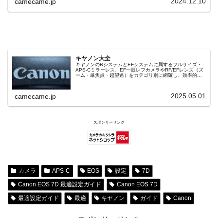
2024.12.10
camecame.jp
キヤノン大全
キヤノンのRシステムとEFシステムに属するフルサイズ・
APS-Cミラーレス、EF一眼レフカメラやRF/EFレンズ（ズ
ーム・単焦点・超望遠）をカテゴリ別に網羅し、効率的に
探せる索引ページ。常に機種の内部リンク設計で回遊性向
上と快適表示を両立。
2025.05.01
camecame.jp
スポンサーリンク
カメラ
APS-C
EOS
設定
7D
Canon EOS 7D 最適設定ガイド
Canon EOS 7D
最適設定ガイド
最適
キヤノン
ガイド
Canon