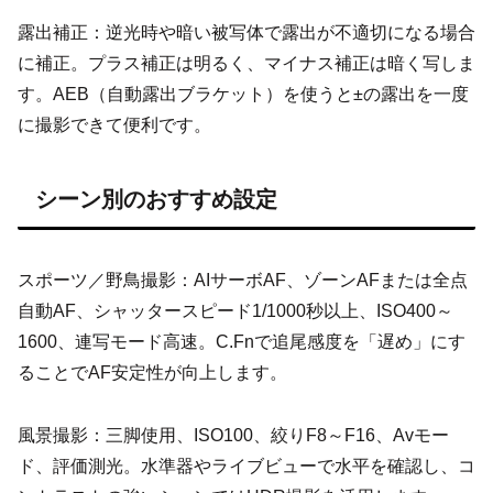
露出補正：逆光時や暗い被写体で露出が不適切になる場合
に補正。プラス補正は明るく、マイナス補正は暗く写しま
す。AEB（自動露出ブラケット）を使うと±の露出を一度
に撮影できて便利です。
シーン別のおすすめ設定
スポーツ／野鳥撮影：AIサーボAF、ゾーンAFまたは全点
自動AF、シャッタースピード1/1000秒以上、ISO400～
1600、連写モード高速。C.Fnで追尾感度を「遅め」にす
ることでAF安定性が向上します。
風景撮影：三脚使用、ISO100、絞りF8～F16、Avモー
ド、評価測光。水準器やライブビューで水平を確認し、コ