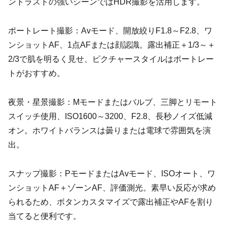
ントラストの強いシーンではHDR撮影を活用します。
ポートレート撮影：Avモード、開放絞りF1.8～F2.8、ワ
ンショットAF、1点AFまたは顔認識。露出補正＋1/3～＋
2/3で肌を明るく見せ、ピクチャースタイルはポートレー
トがおすすめ。
夜景・星景撮影：Mモードまたはバルブ、三脚とリモート
スイッチ使用、ISO1600～3200、F2.8、長秒ノイズ低減
オン。ホワイトバランスは曇りまたは電球で雰囲気を演
出。
スナップ撮影：PモードまたはAvモード、ISOオート、ワ
ンショットAF＋ゾーンAF、評価測光。素早い反応が求め
られるため、ボタンカスタマイズで露出補正やAFを割り
当てると便利です。