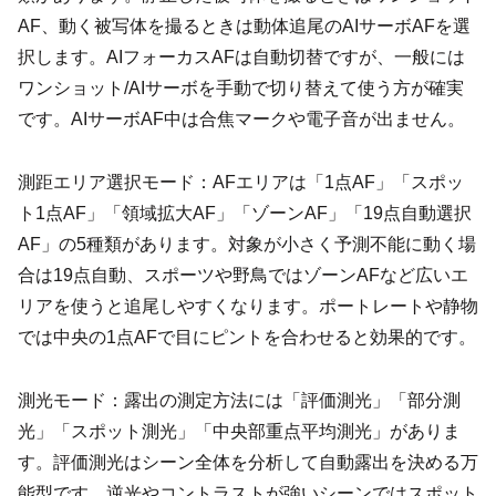
AF、動く被写体を撮るときは動体追尾のAIサーボAFを選
択します。AIフォーカスAFは自動切替ですが、一般には
ワンショット/AIサーボを手動で切り替えて使う方が確実
です。AIサーボAF中は合焦マークや電子音が出ません。
測距エリア選択モード：AFエリアは「1点AF」「スポッ
ト1点AF」「領域拡大AF」「ゾーンAF」「19点自動選択
AF」の5種類があります。対象が小さく予測不能に動く場
合は19点自動、スポーツや野鳥ではゾーンAFなど広いエ
リアを使うと追尾しやすくなります。ポートレートや静物
では中央の1点AFで目にピントを合わせると効果的です。
測光モード：露出の測定方法には「評価測光」「部分測
光」「スポット測光」「中央部重点平均測光」がありま
す。評価測光はシーン全体を分析して自動露出を決める万
能型です。逆光やコントラストが強いシーンではスポット