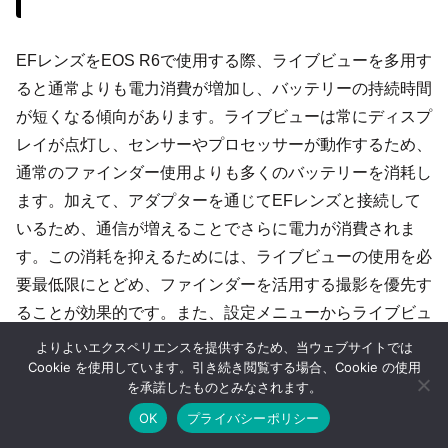
EFレンズをEOS R6で使用する際、ライブビューを多用す
ると通常よりも電力消費が増加し、バッテリーの持続時間
が短くなる傾向があります。ライブビューは常にディスプ
レイが点灯し、センサーやプロセッサーが動作するため、
通常のファインダー使用よりも多くのバッテリーを消耗し
ます。加えて、アダプターを通じてEFレンズと接続して
いるため、通信が増えることでさらに電力が消費されま
す。この消耗を抑えるためには、ライブビューの使用を必
要最低限にとどめ、ファインダーを活用する撮影を優先す
ることが効果的です。また、設定メニューからライブビュ
ーの明るさを調整することで、電力消費を抑えることも可
よりよいエクスペリエンスを提供するため、当ウェブサイトでは
Cookie を使用しています。引き続き閲覧する場合、Cookie の使用
能です。外出先での長時間撮影を予定している場合、電池
を承諾したものとみなされます。
消耗が進んで撮影途中にバッテリーが切れるリスクを防ぐ
OK
プライバシーポリシー
ために、ライブビューの使用頻度を抑えた撮影スタイルが
ホーム
シェア
目次へ
トップ
サイドバー