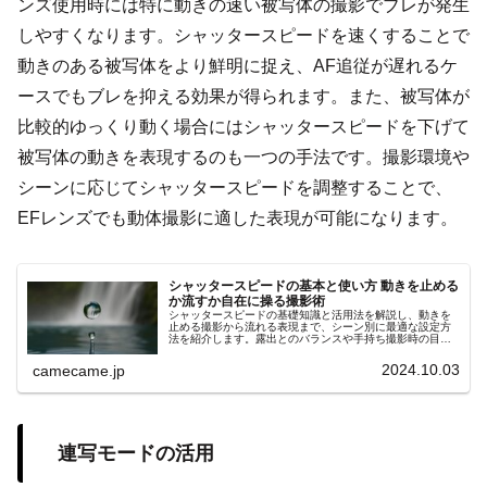
ンズ使用時には特に動きの速い被写体の撮影でブレが発生
しやすくなります。シャッタースピードを速くすることで
動きのある被写体をより鮮明に捉え、AF追従が遅れるケ
ースでもブレを抑える効果が得られます。また、被写体が
比較的ゆっくり動く場合にはシャッタースピードを下げて
被写体の動きを表現するのも一つの手法です。撮影環境や
シーンに応じてシャッタースピードを調整することで、
EFレンズでも動体撮影に適した表現が可能になります。
シャッタースピードの基本と使い方 動きを止める
か流すか自在に操る撮影術
シャッタースピードの基礎知識と活用法を解説し、動きを
止める撮影から流れる表現まで、シーン別に最適な設定方
法を紹介します。露出とのバランスや手持ち撮影時の目安
についても触れ、初心者でも実践できるポイントを幅広く
解説します。手軽に試せる内容です。
2024.10.03
camecame.jp
連写モードの活用