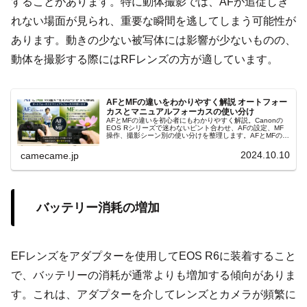
することがあります。特に動体撮影では、AFが追従しき
れない場面が見られ、重要な瞬間を逃してしまう可能性が
あります。動きの少ない被写体には影響が少ないものの、
動体を撮影する際にはRFレンズの方が適しています。
AFとMFの違いをわかりやすく解説 オートフォー
カスとマニュアルフォーカスの使い分け
AFとMFの違いを初心者にもわかりやすく解説。Canonの
EOS Rシリーズで迷わないピント合わせ、AFの設定、MF
操作、撮影シーン別の使い分けを整理します。AFとMFの判
断、フォーカスポイント、ピントが合わない原因まで実践
的に解説します。
2024.10.10
camecame.jp
バッテリー消耗の増加
EFレンズをアダプターを使用してEOS R6に装着すること
で、バッテリーの消耗が通常よりも増加する傾向がありま
す。これは、アダプターを介してレンズとカメラが頻繁に