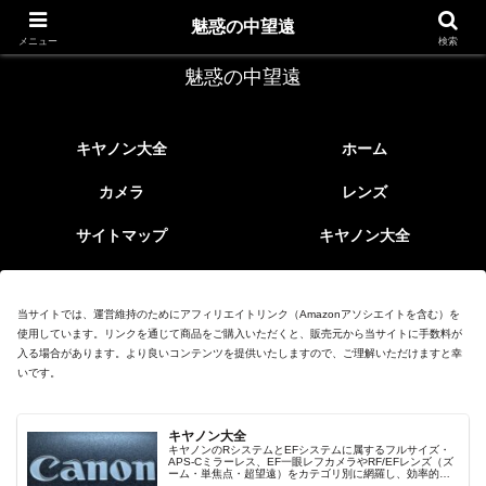
レトロなEFレンズ
魅惑の中望遠
メニュー
検索
魅惑の中望遠
キヤノン大全
ホーム
カメラ
レンズ
サイトマップ
キヤノン大全
当サイトでは、運営維持のためにアフィリエイトリンク（Amazonアソシエイトを含む）を
使用しています。リンクを通じて商品をご購入いただくと、販売元から当サイトに手数料が
入る場合があります。より良いコンテンツを提供いたしますので、ご理解いただけますと幸
いです。
キヤノン大全
キヤノンのRシステムとEFシステムに属するフルサイズ・
APS-Cミラーレス、EF一眼レフカメラやRF/EFレンズ（ズ
ーム・単焦点・超望遠）をカテゴリ別に網羅し、効率的に
探せる索引ページ。常に機種の内部リンク設計で回遊性向