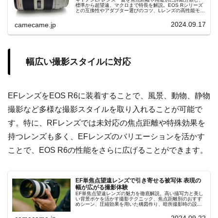
標準から超望遠、マクロまで特長を解説。EOS Rシリーズ
との互換性やアダプター選びのコツ、Lレンズの高性能モデ
ルやコストパフォーマンス重視の入門向けライン、中古活
用のポイントまで徹底紹介
2024.09.17
camecame.jp
幅広い撮影スタイルに対応
EFレンズをEOS R6に装着することで、風景、動物、静物
撮影など多様な撮影スタイルを取り入れることが可能で
す。特に、RFレンズでは未対応の焦点距離や特殊効果を
持つレンズも多く、EFレンズのバリエーションを活かす
ことで、EOS R6の性能をさらに広げることができます。
EF単焦点望遠レンズで引き寄せる被写体 表現の
幅が広がる撮影体験
EF単焦点望遠レンズの魅力を徹底解説。高い描写力と美し
い背景ボケを活かす撮影テクニック、焦点距離別のおすす
めシーン、圧縮効果を用いた構図作り、暗所撮影時の設定
ポイントまで詳しく紹介します。風景や野鳥、スポーツ撮
影例も紹介。設定解説付き！！