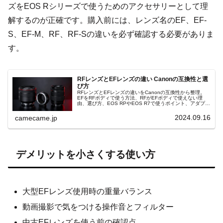
ズをEOS Rシリーズで使うためのアクセサリーとして理
解するのが正確です。購入前には、レンズ名のEF、EF-
S、EF-M、RF、RF-Sの違いを必ず確認する必要がありま
す。
RFレンズとEFレンズの違い Canonの互換性と選
び方
RFレンズとEFレンズの違いをCanonの互換性から整理。
EFをRFボディで使う方法、RFがEFボディで使えない理
由、選び方、EOS RPやEOS R7で使うポイント、アダプタ
ー運用、中古EFレンズの活用まで初心者にわかりやすく解
説します。
2024.09.16
camecame.jp
デメリットを小さくする使い方
大型EFレンズ使用時の重量バランス
動画撮影で気をつける操作音とフィルター
中古EFレンズを使う前の確認点