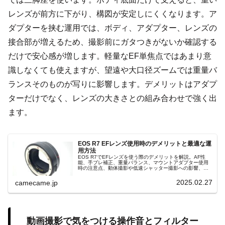
レンズが前方に下がり、構図が安定しにくくなります。ア
ダプターを挟む運用では、ボディ、アダプター、レンズの
接合部が増えるため、撮影前にガタつきがないか確認する
だけで安心感が増します。軽量なEF単焦点ではあまり意
識しなくても使えますが、望遠や大口径ズームでは重量バ
ランスそのものが写りに影響します。デメリットはアダプ
ターだけでなく、レンズの大きさとの組み合わせで強く出
ます。
EOS R7 EFレンズ使用時のデメリットと最適な運
用方法
EOS R7でEFレンズを使う際のデメリットを解説。AF性
能、手ブレ補正、重量バランス、マウントアダプター使用
時の注意点、動体撮影や低速シャッター撮影への影響、快
適に運用するための対策、RFレンズとの違いまで詳しく紹
介します。選び方も解説。
2025.02.27
camecame.jp
動画撮影で気をつける操作音とフィルター