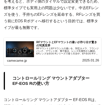
を考えると、ボディ側のダイヤルで設定変更できるため、
標準タイプでも実用上の問題は少ないです。中古EFレン
ズを使う、手持ちのEFレンズを延命する、RFレンズを買
う前にEOS Rボディへ移行するという目的では、標準タ
イプが最も無難です。
RFマウントとEFマウントの違いが作り出す驚き
の写真世界
RFマウントとEFマウントの違いを、対応カメラ、フランジ
バック、マウント径、電子接点、レンズ互換性から解説。
EFレンズをEOS Rシリーズで使う方法や、EF-EOS Rマウ
ントアダプター選び、焦点距離とF値の影響について詳しく
確認できます。
2025.01.26
camecame.jp
コントロールリング マウントアダプター
EF-EOS Rの使い方
コントロールリング マウントアダプター EF-EOS Rは、