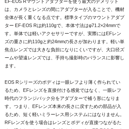
EF-EOS Rマウントアダプターを使う最大のデメリット
は、カメラとレンズの間にアダプターが入ることで、機材
全体が長く重くなる点です。標準タイプのマウントアダプ
ター EF-EOS Rは約110gで、本体寸法はφ71.2×24mmで
す。単体では軽いアクセサリーですが、実際にはEFレン
ズの重さに約110gと約24mmの長さが加わります。軽い単
焦点レンズでは大きな負担になりにくいですが、大口径ズ
ームや望遠レンズでは、手持ち撮影時のバランスに影響し
ます。
EOS Rシリーズのボディは一眼レフより薄く作られてい
るため、EFレンズを直接付ける感覚ではなく、一眼レフ
時代のフランジバック分をアダプターで補う形になりま
す。つまり、EFレンズ本来の長さに戻すための部品が入
るため、短く軽いミラーレス用システムにはなりません。
RFレンズを使う場合はレンズとボディが直接つながるた