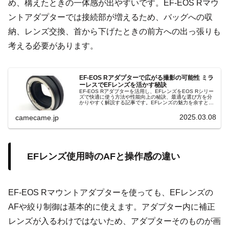
め、構えたときの一体感が出やすいです。EF-EOS Rマウ
ントアダプターでは接続部が増えるため、バッグへの収
納、レンズ交換、首から下げたときの前方への出っ張りも
考える必要があります。
EF-EOS Rアダプターで広がる撮影の可能性 ミラ
ーレスでEFレンズを活かす秘訣
EF-EOS Rアダプターを活用し、EFレンズをEOS Rシリー
ズで快適に使う方法や性能向上の秘訣、最適な選び方を分
かりやすく解説する記事です。EFレンズの魅力を余すとこ
ろなく伝える実用的な解説です。最新機能と使い方を丁寧
に紹介。簡単解説！
2025.03.08
camecame.jp
EFレンズ使用時のAFと操作感の違い
EF-EOS Rマウントアダプターを使っても、EFレンズの
AFや絞り制御は基本的に使えます。アダプター内に補正
レンズが入るわけではないため、アダプターそのものが画