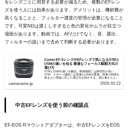
をレンズごとに用意する必要が減るため、複数のEFレン
ズを使う人には効果があります。デメリットは、機材費が
高くなることと、フィルター濃度の管理が必要になること
です。可変NDは濃くしすぎると色の変化やムラが目立つ
場面があります。動画では、AFだけでなく、音、露出、
フィルターの扱いまで含めて判断する必要があります。
Canon EF-SレンズやEFレンズで気になるSTMと
USMの違いを知る 最適なフォーカス駆動方式の
選び方
STMとUSMの違いを解説。動画撮影には静音性が高い
STM、スポーツ撮影には高速なUSMが最適。両者の特徴を
踏まえた用途に応じた選び方を紹介する。初心者から上級
者まで納得できるポイントをわかりやすくまとめていま
2025.02.22
camecame.jp
す。ぜひ参考にしてください。
中古EFレンズを使う前の確認点
EF-EOS Rマウントアダプターは、中古EFレンズをEOS