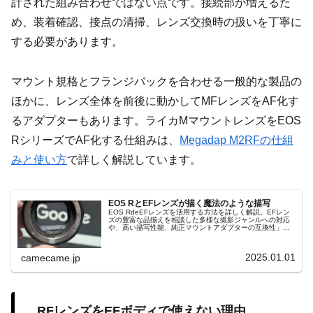
計された組み合わせではない点です。接続部が増えるた
め、装着確認、接点の清掃、レンズ交換時の扱いを丁寧に
する必要があります。
マウント規格とフランジバックを合わせる一般的な製品の
ほかに、レンズ全体を前後に動かしてMFレンズをAF化す
るアダプターもあります。ライカMマウントレンズをEOS
RシリーズでAF化する仕組みは、
Megadap M2RFの仕組
みと使い方
で詳しく解説しています。
EOS RとEFレンズが描く魔法のような描写
EOS RdeEFレンズを活用する方法を詳しく解説。EFレン
ズの豊富な品揃えを相談した多様な撮影ジャンルへの対応
や、高い描写性能、純正マウントアダプターの互換性」に
よる使いやすさを紹介。初心者からプロまで使える情報が
注目。
2025.01.01
camecame.jp
RFレンズをEFボディで使えない理由