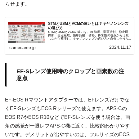
らせます。
STMとUSMとVCMの違いとは？キヤノンレンズ
の選び方
STMとUSMとVCMの違いを、AF速度、動画撮影、静止画
撮影、焦点距離、撮影距離、価格、将来性の視点から比較
しながら整理し、キヤノンレンズの選び方と自分に合うAF
駆動方式の基本を、初心者にも詳しくわかりやすく丁寧に
解説する記事です。
2024.11.17
camecame.jp
EF-Sレンズ使用時のクロップと画素数の注
意点
EF-EOS Rマウントアダプターでは、EFレンズだけでな
くEF-SレンズもEOS Rシリーズで使えます。APS-Cの
EOS R7やEOS R10などでEF-Sレンズを使う場合は、画
角の感覚が一眼レフAPS-C機に近く、比較的わかりやす
いです。デメリットが出やすいのは、フルサイズのEOS