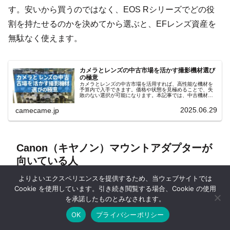
す。安いから買うのではなく、EOS Rシリーズでどの役
割を持たせるのかを決めてから選ぶと、EFレンズ資産を
無駄なく使えます。
カメラとレンズの中古市場を活かす撮影機材選び
の極意
カメラとレンズの中古市場を活用すれば、高性能な機材を
予算内で入手できます。価格や状態を見極めることで、失
敗のない選択が可能になります。本記事では、中古機材選
びのポイントや相場の読み方、賢い活用法と再販時の注意
点を詳しく解説します。
2025.06.29
camecame.jp
Canon（キヤノン）マウントアダプターが
向いている人
よりよいエクスペリエンスを提供するため、当ウェブサイトでは
Cookie を使用しています。引き続き閲覧する場合、Cookie の使用
EFレンズ資産をEOS Rシリーズで生かす
を承諾したものとみなされます。
OK
プライバシーポリシー
RFレンズへ移行する前の判断
ホーム
シェア
目次へ
トップ
サイドバー