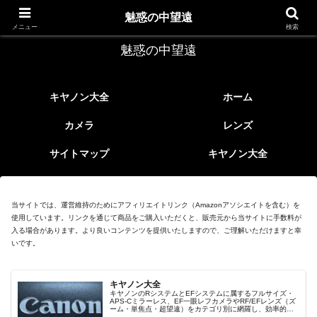
レトロなEFレンズ
魅惑の中望遠
メニュー
検索
魅惑の中望遠
キヤノン大全
ホーム
カメラ
レンズ
サイトマップ
キヤノン大全
当サイトでは、運営維持のためにアフィリエイトリンク（Amazonアソシエイトを含む）を
使用しています。リンクを通じて商品をご購入いただくと、販売元から当サイトに手数料が
入る場合があります。より良いコンテンツを提供いたしますので、ご理解いただけますと幸
いです。
キヤノン大全
キヤノンのRシステムとEFシステムに属するフルサイズ・
APS-Cミラーレス、EF一眼レフカメラやRF/EFレンズ（ズ
ーム・単焦点・超望遠）をカテゴリ別に網羅し、効率的に
探せる索引ページ。常に機種の内部リンク設計で回遊性向