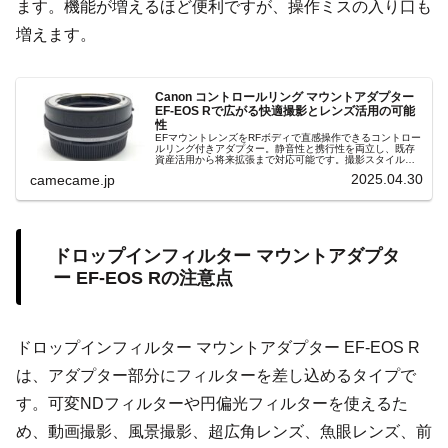
ます。機能が増えるほど便利ですが、操作ミスの入り口も
増えます。
Canon コントロールリング マウントアダプター
EF-EOS Rで広がる快適撮影とレンズ活用の可能
性
EFマウントレンズをRFボディで直感操作できるコントロー
ルリング付きアダプター。静音性と携行性を両立し、既存
資産活用から将来拡張まで対応可能です。撮影スタイルを
問わず高い信頼性を実現し、動画から静止画までスムーズ
2025.04.30
camecame.jp
な機能連携を可能にします安心感も
ドロップインフィルター マウントアダプタ
ー EF-EOS Rの注意点
ドロップインフィルター マウントアダプター EF-EOS R
は、アダプター部分にフィルターを差し込めるタイプで
す。可変NDフィルターや円偏光フィルターを使えるた
め、動画撮影、風景撮影、超広角レンズ、魚眼レンズ、前