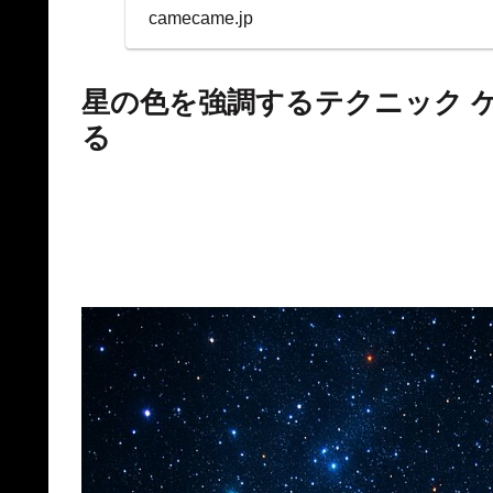
表示を両立。
camecame.jp
星の色を強調するテクニック 
る