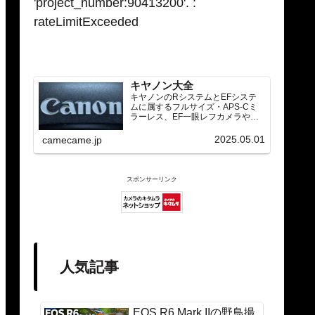
'project_number:90413200'. :
rateLimitExceeded
キヤノン大全
キヤノンのRシステムとEFシステ
ムに属するフルサイズ・APS-Cミ
ラーレス、EF一眼レフカメラや
RF/EFレンズ（ズーム・単焦点・超
望遠）をカテゴリ別に網羅し、効
2025.05.01
camecame.jp
率的に探せる索引ページ。常に機
種の内部リンク設計で回遊性向上
と快適表示を両立。
スポンサーリンク
人気記事
EOS R6 Mark IIの野鳥撮