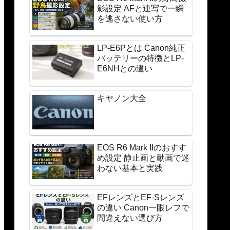
影設定 AFと連写で一瞬
を逃さない使い方
LP-E6Pとは Canon純正
バッテリーの特徴とLP-
E6NHとの違い
キヤノン大全
EOS R6 Mark IIのおすす
め設定 静止画と動画で迷
わない基本と実践
EFレンズとEF-Sレンズ
の違い Canon一眼レフで
間違えない選び方