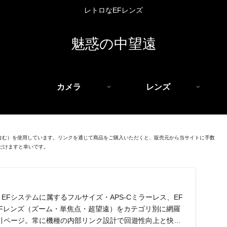
レトロなEFレンズ
魅惑の中望遠
カメラ
レンズ
を含む）を使用しています。リンクを通じて商品をご購入いただくと、販売元から当サイトに手数
だけますと幸いです。
EFシステムに属するフルサイズ・APS-Cミラーレス、EF
EFレンズ（ズーム・単焦点・超望遠）をカテゴリ別に網羅
引ページ。常に機種の内部リンク設計で回遊性向上と快適