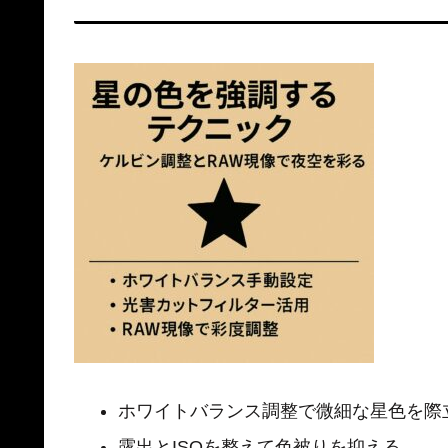
ホワイトバランス調整で微細な星色を際
露出とISOを整えて色被りを抑える