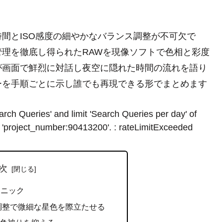
間とISO感度の細やかなバランス調整が不可欠で
理を徹底し得られたRAWを現像ソフトで色相と彩度
が画面で鮮烈に対話し夜空に隠れた時間の流れを語り
ーを手順ごとに示し誰でも再現できる形でまとめます
rch Queries' and limit 'Search Queries per day' of
 'project_number:90413200'. : rateLimitExceeded
次
クニック
調整で微細な星色を際立たせる