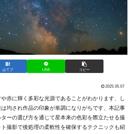
はてブ
LINE
コピー
2025.05.07
青や赤に輝く多彩な光源であることがわかります、し
差は均され作品の印象が単調になりがちです、本記事
ルターの選び方を通じて星本来の色彩を際立たせる撮
ット撮影で後処理の柔軟性を確保するテクニックも紹