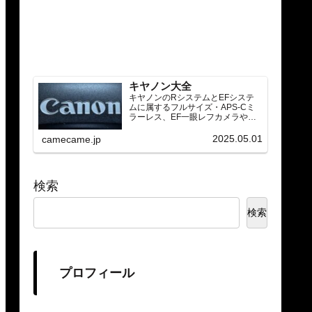
キヤノン大全
キヤノンのRシステムとEFシステ
ムに属するフルサイズ・APS-Cミ
ラーレス、EF一眼レフカメラや
RF/EFレンズ（ズーム・単焦点・超
望遠）をカテゴリ別に網羅し、効
2025.05.01
camecame.jp
率的に探せる索引ページ。常に機
種の内部リンク設計で回遊性向上
と快適表示を両立。
検索
検索
プロフィール