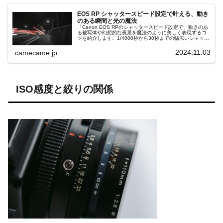
EOS RP シャッタースピード設定で叶える、動き
のある瞬間と光の魔法
「Canon EOS RPのシャッタースピード設定で、動きのあ
る被写体や幻想的な夜景を魔法のように美しく表現するコ
ツを紹介します。1/4000秒から30秒までの幅広いシャッタ
ースピードを活かして、写真の世界に新たな創造力を引き
出しましょう。絞りやISO感度との組み合わせ次第で、日
2024.11.03
camecame.jp
常のシーンが劇的に変わる瞬間を捉えることができます。
EOS RPならではの使いこなし術で、被写体に合わせた最
適な設定方法を詳しく解説します。」
ISO感度と絞りの関係