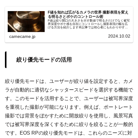
F値を知れば広がるカメラの世界 撮影表現を変え
る明るさとボケのコントロール術
F値は絞り開口の大きさを示す数値で明るさだけでなく被写
界深度やボケ感を自在にコントロールし撮影表現の幅を広
げる方法を紹介します本記事では初心者にもわかりやすい
手順やシーン別の設定ポイントを詳しく解説します具体例
付きでスキル向上サポート効果大
2024.10.02
camecame.jp
絞り優先モードの活用
絞り優先モードは、ユーザーが絞り値を設定すると、カメ
ラが自動的に適切なシャッタースピードを選択する機能で
す。このモードを活用することで、ユーザーは被写界深度
を重視した撮影が可能になります。例えば、ポートレート
撮影では背景をぼかすために開放絞りを使用し、風景写真
では被写界深度を深くするために絞りを絞ることが一般的
です。EOS RPの絞り優先モードは、これらのニーズに対