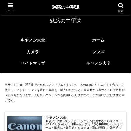
レトロなEFレンズ
魅惑の中望遠
メニュー
検索
魅惑の中望遠
キヤノン大全
ホーム
カメラ
レンズ
サイトマップ
キヤノン大全
当サイトでは、運営維持のためにアフィリエイトリンク（Amazonアソシエイトを含む）を
使用しています。リンクを通じて商品をご購入いただくと、販売元から当サイトに手数料が
入る場合があります。より良いコンテンツを提供いたしますので、ご理解いただけますと幸
いです。
キヤノン大全
キヤノンのRシステムとEFシステムに属するフルサイズ・
APS-Cミラーレス、EF一眼レフカメラやRF/EFレンズ（ズ
ーム・単焦点・超望遠）をカテゴリ別に網羅し、効率的に
探せる索引ページ。常に機種の内部リンク設計で回遊性向