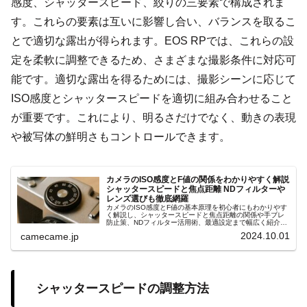
感度、シャッタースピード、絞りの三要素で構成されま
す。これらの要素は互いに影響し合い、バランスを取るこ
とで適切な露出が得られます。EOS RPでは、これらの設
定を柔軟に調整できるため、さまざまな撮影条件に対応可
能です。適切な露出を得るためには、撮影シーンに応じて
ISO感度とシャッタースピードを適切に組み合わせること
が重要です。これにより、明るさだけでなく、動きの表現
や被写体の鮮明さもコントロールできます。
カメラのISO感度とF値の関係をわかりやすく解説
シャッタースピードと焦点距離 NDフィルターや
レンズ選びも徹底網羅
カメラのISO感度とF値の基本原理を初心者にもわかりやす
く解説し、シャッタースピードと焦点距離の関係や手ブレ
防止策、NDフィルター活用術、最適設定まで幅広く紹介し
実戦的テクニックや応用例を掲載しますあらゆる環境で確
2024.10.01
camecame.jp
実に使える知識を伝授します。
シャッタースピードの調整方法