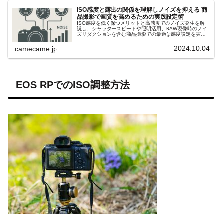
ISO感度と露出の関係を理解しノイズを抑える 商
品撮影で画質を高めるための実践設定術
ISO感度を低く保つメリットと高感度でのノイズ発生を解
説し、シャッタースピードや照明活用、RAW現像時のノイ
ズリダクションを含む商品撮影での最適な感度設定を実践
的に紹介します。絞りとのバランス調整方法も解説し、画
質重視の撮影術を提案します。
2024.10.04
camecame.jp
EOS RPでのISO調整方法