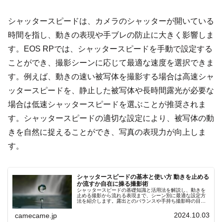
シャッタースピードは、カメラのシャッターが開いている
時間を指し、動きの表現や手ブレの防止に大きく影響しま
す。EOS RPでは、シャッタースピードを手動で設定する
ことができ、撮影シーンに応じて最適な速度を選択できま
す。例えば、動きの速い被写体を撮影する場合は高速シャ
ッタースピードを、静止した被写体や長時間露光が必要な
場合は低速シャッタースピードを選ぶことが推奨されま
す。シャッタースピードの適切な設定により、被写体の動
きを自然に捉えることができ、写真の表現力が向上しま
す。
シャッタースピードの基本と使い方 動きを止める
か流すか自在に操る撮影術
シャッタースピードの基礎知識と活用法を解説し、動きを
止める撮影から流れる表現まで、シーン別に最適な設定方
法を紹介します。露出とのバランスや手持ち撮影時の目安
についても触れ、初心者でも実践できるポイントを幅広く
解説します。手軽に試せる内容です。
2024.10.03
camecame.jp