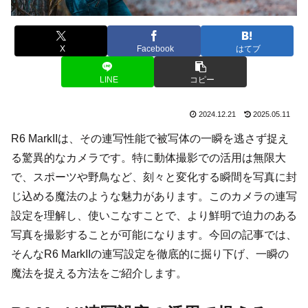
X
Facebook
はてブ
LINE
コピー
2024.12.21
2025.05.11
R6 MarkIIは、その連写性能で被写体の一瞬を逃さず捉え
る驚異的なカメラです。特に動体撮影での活用は無限大
で、スポーツや野鳥など、刻々と変化する瞬間を写真に封
じ込める魔法のような魅力があります。このカメラの連写
設定を理解し、使いこなすことで、より鮮明で迫力のある
写真を撮影することが可能になります。今回の記事では、
そんなR6 MarkIIの連写設定を徹底的に掘り下げ、一瞬の
魔法を捉える方法をご紹介します。