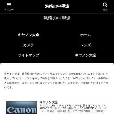
レトロなEFレンズ
魅惑の中望遠
メニュー
検索
魅惑の中望遠
キヤノン大全
ホーム
カメラ
レンズ
サイトマップ
キヤノン大全
当サイトでは、運営維持のためにアフィリエイトリンク（Amazonアソシエイトを含む）を
使用しています。リンクを通じて商品をご購入いただくと、販売元から当サイトに手数料が
入る場合があります。より良いコンテンツを提供いたしますので、ご理解いただけますと幸
いです。
キヤノン大全
キヤノンのRシステムとEFシステムに属するフルサイズ・
APS-Cミラーレス、EF一眼レフカメラやRF/EFレンズ（ズ
ーム・単焦点・超望遠）をカテゴリ別に網羅し、効率的に
探せる索引ページ。常に機種の内部リンク設計で回遊性向