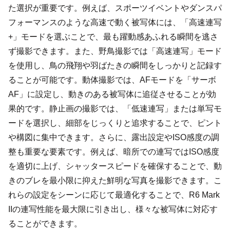
た選択が重要です。例えば、スポーツイベントやダンスパ
フォーマンスのような高速で動く被写体には、「高速連写
+」モードを選ぶことで、最も躍動感あふれる瞬間を逃さ
ず撮影できます。また、野鳥撮影では「高速連写」モード
を使用し、鳥の飛翔や羽ばたきの瞬間をしっかりと記録す
ることが可能です。動体撮影では、AFモードを「サーボ
AF」に設定し、動きのある被写体に追従させることが効
果的です。静止画の撮影では、「低速連写」または単写モ
ードを選択し、細部をじっくりと追求することで、ピント
や構図に集中できます。さらに、露出設定やISO感度の調
整も重要な要素です。例えば、暗所での連写ではISO感度
を適切に上げ、シャッタースピードを確保することで、動
きのブレを最小限に抑えた鮮明な写真を撮影できます。こ
れらの設定をシーンに応じて最適化することで、R6 Mark
IIの連写性能を最大限に引き出し、様々な被写体に対応す
ることができます。