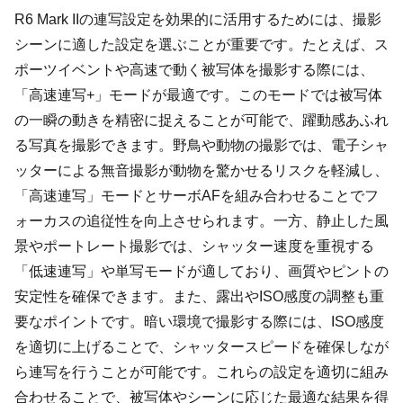
R6 Mark IIの連写設定を効果的に活用するためには、撮影
シーンに適した設定を選ぶことが重要です。たとえば、ス
ポーツイベントや高速で動く被写体を撮影する際には、
「高速連写+」モードが最適です。このモードでは被写体
の一瞬の動きを精密に捉えることが可能で、躍動感あふれ
る写真を撮影できます。野鳥や動物の撮影では、電子シャ
ッターによる無音撮影が動物を驚かせるリスクを軽減し、
「高速連写」モードとサーボAFを組み合わせることでフ
ォーカスの追従性を向上させられます。一方、静止した風
景やポートレート撮影では、シャッター速度を重視する
「低速連写」や単写モードが適しており、画質やピントの
安定性を確保できます。また、露出やISO感度の調整も重
要なポイントです。暗い環境で撮影する際には、ISO感度
を適切に上げることで、シャッタースピードを確保しなが
ら連写を行うことが可能です。これらの設定を適切に組み
合わせることで、被写体やシーンに応じた最適な結果を得