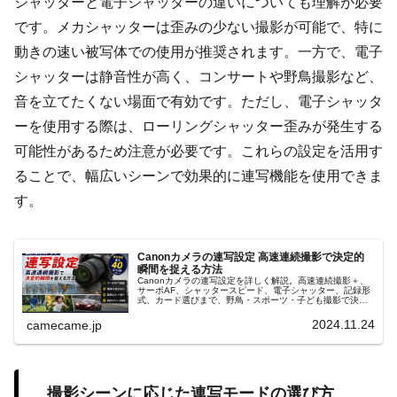
シャッターと電子シャッターの違いについても理解が必要
です。メカシャッターは歪みの少ない撮影が可能で、特に
動きの速い被写体での使用が推奨されます。一方で、電子
シャッターは静音性が高く、コンサートや野鳥撮影など、
音を立てたくない場面で有効です。ただし、電子シャッタ
ーを使用する際は、ローリングシャッター歪みが発生する
可能性があるため注意が必要です。これらの設定を活用す
ることで、幅広いシーンで効果的に連写機能を使用できま
す。
Canonカメラの連写設定 高速連続撮影で決定的
瞬間を捉える方法
Canonカメラの連写設定を詳しく解説。高速連続撮影＋、
サーボAF、シャッタースピード、電子シャッター、記録形
式、カード選びまで、野鳥・スポーツ・子ども撮影で決定
的瞬間を捉える実践設定と使い分け、連写速度が落ちる原
因と対策までを紹介します。
2024.11.24
camecame.jp
撮影シーンに応じた連写モードの選び方