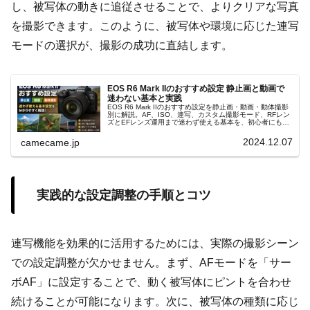
し、被写体の動きに追従させることで、よりクリアな写真
を撮影できます。このように、被写体や環境に応じた連写
モードの選択が、撮影の成功に直結します。
EOS R6 Mark IIのおすすめ設定 静止画と動画で
迷わない基本と実践
EOS R6 Mark IIのおすすめ設定を静止画・動画・動体撮影
別に解説。AF、ISO、連写、カスタム撮影モード、RFレン
ズとEFレンズ運用まで迷わず使える基本を、初心者にも分
かりやすく整理します。撮影前に確認したい要点まで全て
まとめます
2024.12.07
camecame.jp
実践的な設定調整の手順とコツ
連写機能を効果的に活用するためには、実際の撮影シーン
での設定調整が欠かせません。まず、AFモードを「サー
ボAF」に設定することで、動く被写体にピントを合わせ
続けることが可能になります。次に、被写体の種類に応じ