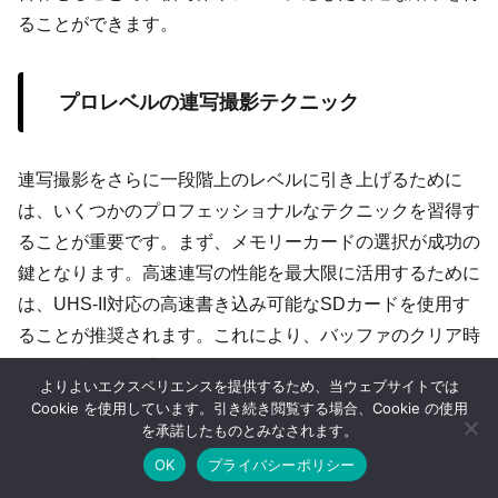
ることができます。
プロレベルの連写撮影テクニック
連写撮影をさらに一段階上のレベルに引き上げるために
は、いくつかのプロフェッショナルなテクニックを習得す
ることが重要です。まず、メモリーカードの選択が成功の
鍵となります。高速連写の性能を最大限に活用するために
は、UHS-II対応の高速書き込み可能なSDカードを使用す
ることが推奨されます。これにより、バッファのクリア時
間が短縮され、連続撮影がスムーズになります。また、バ
よりよいエクスペリエンスを提供するため、当ウェブサイトでは
ッテリーの消耗が速い場合が多いため、予備バッテリーを
Cookie を使用しています。引き続き閲覧する場合、Cookie の使用
複数用意することで、長時間の撮影に対応可能です。次
を承諾したものとみなされます。
に、手ブレ補正機能の活用も重要です。特に手持ちでの撮
OK
プライバシーポリシー
ホーム
シェア
目次へ
トップ
サイドバー
影では、IS（手ブレ補正）をオンにすることで、安定した