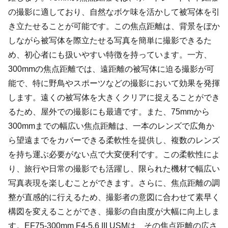
の撮影に適しており、自然なボケ味を活かして被写体を引
き立たせることが可能です。この焦点距離は、背景をぼか
しながら被写体を際立たせる写真を簡単に撮影できるた
め、初心者にも扱いやすい特徴を持っています。一方、
300mmの焦点距離では、遠距離の被写体に迫る撮影が可
能で、特に野鳥やスポーツなどの撮影において効果を発揮
します。遠くの被写体を大きくクリアに捉えることができ
るため、屋外での撮影にも最適です。また、75mmから
300mmまでの幅広い焦点距離は、一本のレンズで広角か
ら望遠までをカバーできる柔軟性を提供し、複数のレンズ
を持ち運ぶ必要がない点で大変便利です。この柔軟性によ
り、旅行や日常の撮影でも活躍し、限られた機材で幅広い
写真表現を楽しむことができます。さらに、焦点距離の調
整が直感的に行えるため、撮影者の意図に合わせて素早く
構図を変えることができ、撮影の自由度が大幅に向上しま
す。EF75-300mm F4-5.6 III USMは、その焦点距離の広さ