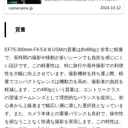
す。撮影シーンに応じた光量調整や反射抑制の具体的な使
用例も参考にしてください
2024.10.12
camecame.jp
質量
EF75-300mm F4-5.6 III USMの質量は約480gと非常に軽量
で、長時間の撮影や移動が多いシーンでも負担を感じにく
い設計です。この軽量性は、特に旅行や屋外撮影での利便
性を大幅に向上させています。撮影機材を持ち運ぶ際、軽
量でコンパクトなレンズは機動力を高め、撮影者の負担を
軽減します。この480gという質量は、エントリークラス
の望遠ズームレンズとして理想的なバランスを提供し、初
心者から上級者まで幅広い層に適した選択肢となっていま
す。また、カメラ本体との重量バランスも良好で、操作性
を損なうことなく快適な撮影を実現します。この特性は、