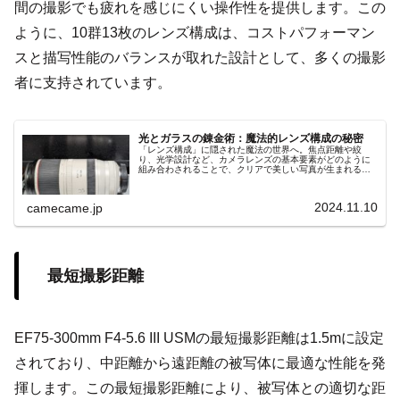
間の撮影でも疲れを感じにくい操作性を提供します。この
ように、10群13枚のレンズ構成は、コストパフォーマン
スと描写性能のバランスが取れた設計として、多くの撮影
者に支持されています。
光とガラスの錬金術：魔法的レンズ構成の秘密
「レンズ構成」に隠された魔法の世界へ。焦点距離や絞
り、光学設計など、カメラレンズの基本要素がどのように
組み合わされることで、クリアで美しい写真が生まれるの
かを解説します。光学技術と性能の進化が紡ぎ出す魔法の
ような撮影体験をご紹介。
2024.11.10
camecame.jp
最短撮影距離
EF75-300mm F4-5.6 III USMの最短撮影距離は1.5mに設定
されており、中距離から遠距離の被写体に最適な性能を発
揮します。この最短撮影距離により、被写体との適切な距