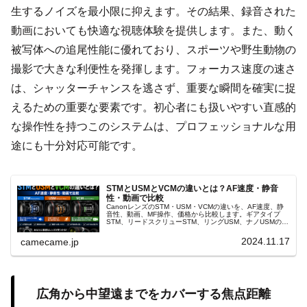
生するノイズを最小限に抑えます。その結果、録音された
動画においても快適な視聴体験を提供します。また、動く
被写体への追尾性能に優れており、スポーツや野生動物の
撮影で大きな利便性を発揮します。フォーカス速度の速さ
は、シャッターチャンスを逃さず、重要な瞬間を確実に捉
えるための重要な要素です。初心者にも扱いやすい直感的
な操作性を持つこのシステムは、プロフェッショナルな用
途にも十分対応可能です。
STMとUSMとVCMの違いとは？AF速度・静音
性・動画で比較
CanonレンズのSTM・USM・VCMの違いを、AF速度、静
音性、動画、MF操作、価格から比較します。ギアタイプ
STM、リードスクリューSTM、リングUSM、ナノUSMの特
徴と、人物・野鳥・動画・中古レンズでの選び方まで解説
します。
2024.11.17
camecame.jp
広角から中望遠までをカバーする焦点距離