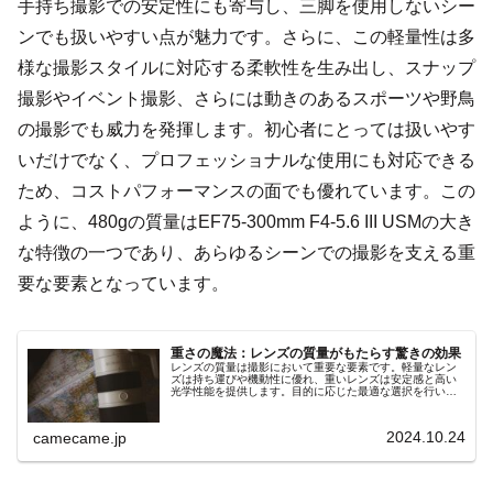
手持ち撮影での安定性にも寄与し、三脚を使用しないシー
ンでも扱いやすい点が魅力です。さらに、この軽量性は多
様な撮影スタイルに対応する柔軟性を生み出し、スナップ
撮影やイベント撮影、さらには動きのあるスポーツや野鳥
の撮影でも威力を発揮します。初心者にとっては扱いやす
いだけでなく、プロフェッショナルな使用にも対応できる
ため、コストパフォーマンスの面でも優れています。この
ように、480gの質量はEF75-300mm F4-5.6 III USMの大き
な特徴の一つであり、あらゆるシーンでの撮影を支える重
要な要素となっています。
重さの魔法：レンズの質量がもたらす驚きの効果
レンズの質量は撮影において重要な要素です。軽量なレン
ズは持ち運びや機動性に優れ、重いレンズは安定感と高い
光学性能を提供します。目的に応じた最適な選択を行い、
魔法のような撮影体験を手に入れましょう。
2024.10.24
camecame.jp