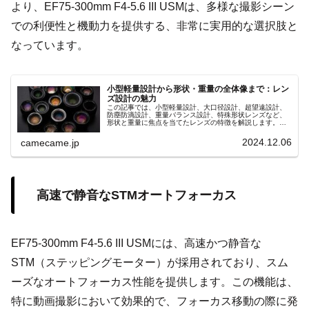
より、EF75-300mm F4-5.6 III USMは、多様な撮影シーン
での利便性と機動力を提供する、非常に実用的な選択肢と
なっています。
小型軽量設計から形状・重量の全体像まで：レン
ズ設計の魅力
この記事では、小型軽量設計、大口径設計、超望遠設計、
防塵防滴設計、重量バランス設計、特殊形状レンズなど、
形状と重量に焦点を当てたレンズの特徴を解説します。撮
影スタイルに合ったレンズ選びで撮影の幅を広げましょ
う。
2024.12.06
camecame.jp
高速で静音なSTMオートフォーカス
EF75-300mm F4-5.6 III USMには、高速かつ静音な
STM（ステッピングモーター）が採用されており、スム
ーズなオートフォーカス性能を提供します。この機能は、
特に動画撮影において効果的で、フォーカス移動の際に発