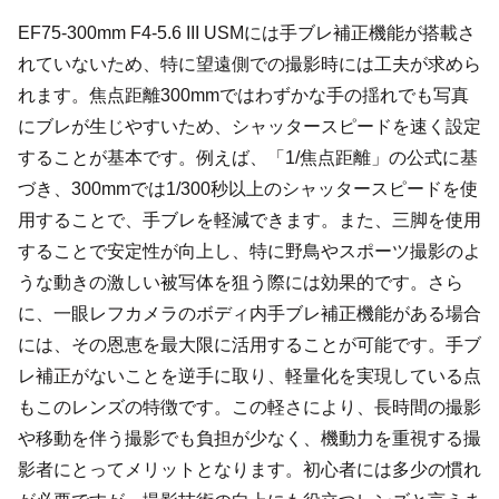
EF75-300mm F4-5.6 III USMには手ブレ補正機能が搭載さ
れていないため、特に望遠側での撮影時には工夫が求めら
れます。焦点距離300mmではわずかな手の揺れでも写真
にブレが生じやすいため、シャッタースピードを速く設定
することが基本です。例えば、「1/焦点距離」の公式に基
づき、300mmでは1/300秒以上のシャッタースピードを使
用することで、手ブレを軽減できます。また、三脚を使用
することで安定性が向上し、特に野鳥やスポーツ撮影のよ
うな動きの激しい被写体を狙う際には効果的です。さら
に、一眼レフカメラのボディ内手ブレ補正機能がある場合
には、その恩恵を最大限に活用することが可能です。手ブ
レ補正がないことを逆手に取り、軽量化を実現している点
もこのレンズの特徴です。この軽さにより、長時間の撮影
や移動を伴う撮影でも負担が少なく、機動力を重視する撮
影者にとってメリットとなります。初心者には多少の慣れ