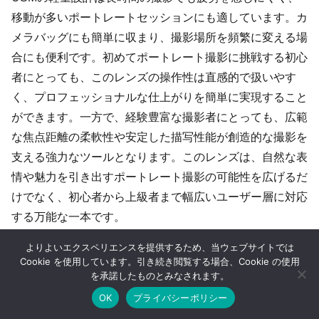
移動が多いポートレートセッションにも適しています。カ
メラバッグにも簡単に収まり、撮影場所を頻繁に変える場
合にも便利です。初めてポートレート撮影に挑戦する初心
者にとっても、このレンズの操作性は直感的で扱いやす
く、プロフェッショナルな仕上がりを簡単に実現すること
ができます。一方で、経験豊富な撮影者にとっても、広範
な焦点距離の柔軟性や安定した描写性能が創造的な撮影を
支える強力なツールとなります。このレンズは、自然な表
情や魅力を引き出すポートレート撮影の可能性を広げるだ
けでなく、初心者から上級者まで幅広いユーザー層に対応
する万能な一本です。
よりよいエクスペリエンスを提供するため、当ウェブサイトでは
Cookie を使用しています。引き続き閲覧する場合、Cookie の使用
ポートレート写真を変える最適な機材と撮影テク
ニック 初心者から上級者まで必見の実用ガイド
を承諾したものとみなされます。
ポートレート撮影で被写体の魅力を最大限に引き出すため
に、光の扱い方や構図、焦点距離の選び方を詳しく解説し
OK
プライバシーポリシー
ます。また、焦点距離の違いによる背景のぼけ具合や実践
的な撮影テクニックを具体例も紹介します。コミュニケー
ホーム
シェア
目次へ
トップ
サイドバー
ション術や小物の活用ポイント
2024.10.16
camecame.jp