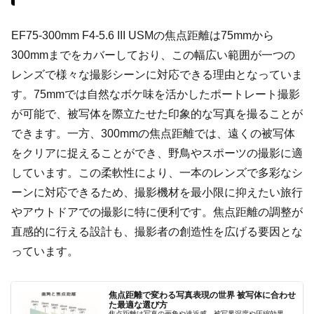
EF75-300mm F4-5.6 III USMの焦点距離は75mmから
300mmまでをカバーしており、この幅広い範囲が一つの
レンズで様々な撮影シーンに対応できる理由となっていま
す。75mmでは自然なボケ味を活かしたポートレート撮影
が可能で、被写体を際立たせた印象的な写真を撮ることが
できます。一方、300mmの焦点距離では、遠くの被写体
をクリアに捉えることができ、野鳥やスポーツの撮影に適
しています。この柔軟性により、一本のレンズで多彩なシ
ーンに対応できるため、撮影機材を最小限に抑えたい旅行
やアウトドアでの撮影に特に便利です。焦点距離の調整が
直感的に行える設計も、撮影者の創造性を広げる要因とな
っています。
焦点距離で変わる写真表現の世界 被写体に合わせ
た最適な選び方
焦点距離は写真の画角や遠近感、被写界深度や圧縮効果、