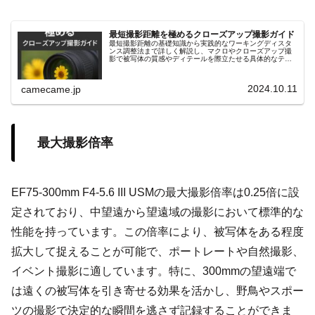
最短撮影距離を極めるクローズアップ撮影ガイド
最短撮影距離の基礎知識から実践的なワーキングディスタ
ンス調整法まで詳しく解説し、マクロやクローズアップ撮
影で被写体の質感やディテールを際立たせる具体的なテク
ニックを紹介します。リングライトや合成テクニックなど
も解説し、初心者にも役立つ内容。
2024.10.11
camecame.jp
最大撮影倍率
EF75-300mm F4-5.6 III USMの最大撮影倍率は0.25倍に設
定されており、中望遠から望遠域の撮影において標準的な
性能を持っています。この倍率により、被写体をある程度
拡大して捉えることが可能で、ポートレートや自然撮影、
イベント撮影に適しています。特に、300mmの望遠端で
は遠くの被写体を引き寄せる効果を活かし、野鳥やスポー
ツの撮影で決定的な瞬間を逃さず記録することができま