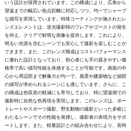
いう設計が採用されています。この構成により、広角から
望遠までの幅広い焦点距離に対応しつつ、均一でシャープ
な描写を実現しています。特殊コーティングが施されたレ
ンズエレメントは、逆光撮影時のフレアやゴーストの発生
を抑え、クリアで鮮明な画像を提供します。これにより、
明るい光源を含むシーンでも安心して撮影を楽しむことが
できます。また、このレンズ構成はコストパフォーマンス
に優れた設計となっており、初心者にも手の届きやすい価
格帯で高い描写性能を体感することが可能です。画面の中
心から周辺部まで解像力が均一で、風景や建築物など細部
の描写が求められるシーンにも適しています。さらに、こ
の構成は色収差の軽減にも寄与しており、特に望遠側での
撮影時に自然な色再現を実現します。このレンズは、ポー
トレートやスポーツ撮影、野生動物の撮影といった多岐に
わたるシーンでその性能を発揮し、撮影者の表現力をサポ
ートします。また、軽量設計との組み合わせにより、長時