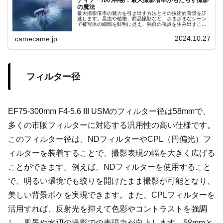
の魔法
最大撮影倍率の魅力を引き出す方法とその技術的背景を詳
述します。昆虫や植物、商品撮影など、さまざまなシーン
で被写体の細部を鮮明に捉え、独自の視点を生み出すこの
技術の可能性と未来の発展について解説。手ブレ補正やオ
ートフォーカスなどの他の技術との連携で、安定した高品
2024.10.27
camecame.jp
質な画像が得られ、観察者に新たな視覚体験を提供しま
す。
フィルター径
EF75-300mm F4-5.6 III USMのフィルター径は58mmで、
多くの市販フィルターに対応する汎用性の高い仕様です。
このフィルター径は、NDフィルターやCPL（円偏光）フ
ィルターを装着することで、撮影表現の幅を大きく広げる
ことができます。例えば、NDフィルターを使用すること
で、明るい環境でも絞りを開けたまま撮影が可能となり、
美しい背景ボケを実現できます。また、CPLフィルターを
活用すれば、反射光を抑えて色彩やコントラストを強調
し、風景や水辺の撮影での表現力が向上します。58mmと