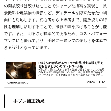
の開放絞りは絞り込むことでシャープな描写を実現し、風
景撮影や建築物の撮影など、ディテールを際立たせたい場
面にも対応します。初心者から上級者まで、開放絞りの特
性を理解し活用することで、撮影の幅を広げることが可能
です。また、明るさが標準的であるため、コストパフォー
マンスにも優れており、手軽に一眼レフの楽しさを体感で
きる設計となっています。
F値を知れば広がるカメラの世界 撮影表現を変え
る明るさとボケのコントロール術
F値は絞り開口の大きさを示す数値で明るさだけでなく被写
界深度やボケ感を自在にコントロールし撮影表現の幅を広
げる方法を紹介します本記事では初心者にもわかりやすい
手順やシーン別の設定ポイントを詳しく解説します具体例
付きでスキル向上サポート効果大
2024.10.02
camecame.jp
手ブレ補正効果