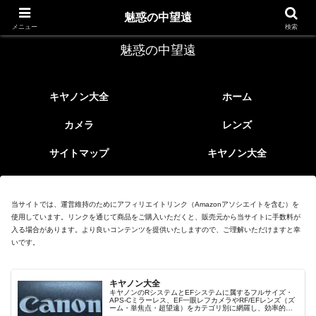
レトロなEFレンズ
魅惑の中望遠
メニュー
検索
魅惑の中望遠
キヤノン大全
ホーム
カメラ
レンズ
サイトマップ
キヤノン大全
当サイトでは、運営維持のためにアフィリエイトリンク（Amazonアソシエイトを含む）を
使用しています。リンクを通じて商品をご購入いただくと、販売元から当サイトに手数料が
入る場合があります。より良いコンテンツを提供いたしますので、ご理解いただけますと幸
いです。
キヤノン大全
キヤノンのRシステムとEFシステムに属するフルサイズ・
APS-Cミラーレス、EF一眼レフカメラやRF/EFレンズ（ズ
ーム・単焦点・超望遠）をカテゴリ別に網羅し、効率的に
探せる索引ページ。常に機種の内部リンク設計で回遊性向