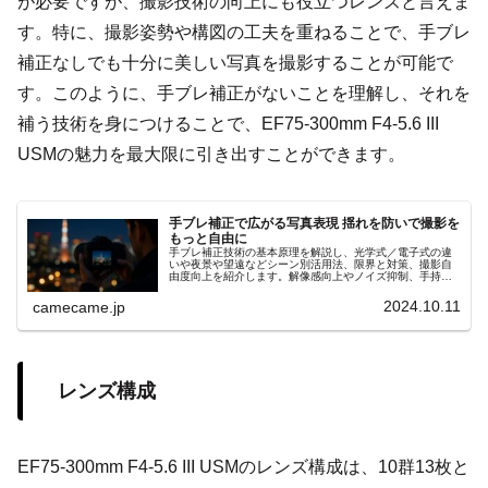
が必要ですが、撮影技術の向上にも役立つレンズと言えま
す。特に、撮影姿勢や構図の工夫を重ねることで、手ブレ
補正なしでも十分に美しい写真を撮影することが可能で
す。このように、手ブレ補正がないことを理解し、それを
補う技術を身につけることで、EF75-300mm F4-5.6 III
USMの魅力を最大限に引き出すことができます。
手ブレ補正で広がる写真表現 揺れを防いで撮影を
もっと自由に
手ブレ補正技術の基本原理を解説し、光学式／電子式の違
いや夜景や望遠などシーン別活用法、限界と対策、撮影自
由度向上を紹介します。解像感向上やノイズ抑制、手持ち
夜景撮影や動画Vlogでの安定性強化、更に実例とともに分
かりやすく的確に解説
2024.10.11
camecame.jp
レンズ構成
EF75-300mm F4-5.6 III USMのレンズ構成は、10群13枚と