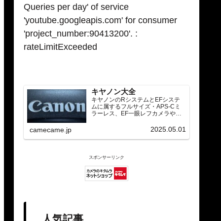
Queries per day' of service
'youtube.googleapis.com' for consumer
'project_number:90413200'. :
rateLimitExceeded
キヤノン大全
キヤノンのRシステムとEFシステ
ムに属するフルサイズ・APS-Cミ
ラーレス、EF一眼レフカメラや
RF/EFレンズ（ズーム・単焦点・超
望遠）をカテゴリ別に網羅し、効
2025.05.01
camecame.jp
率的に探せる索引ページ。常に機
種の内部リンク設計で回遊性向上
と快適表示を両立。
スポンサーリンク
人気記事