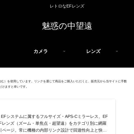
レトロなEFレンズ
魅惑の中望遠
カメラ
レンズ
を含む）を使用しています。リンクを通じて商品をご購入いただくと、販売元から当サイトに手数
だけますと幸いです。
EFシステムに属するフルサイズ・APS-Cミラーレス、EF
EFレンズ（ズーム・単焦点・超望遠）をカテゴリ別に網羅
引ページ。常に機種の内部リンク設計で回遊性向上と快適