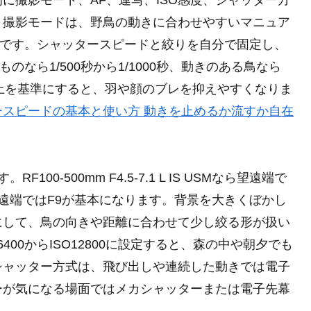
。撮影モードは、野鳥の動きに合わせやすいマニュア
いです。シャッタースピードと絞りを自分で固定し、
なら1/500秒から1/1000秒、動きのある鳥なら
000秒以上を基準にすると、羽や顔のブレを抑えやすくなりま
ースピードの基本と使い方 動きを止めるか流すか自在
0-500mm F4.5-7.1 L IS USMなら望遠端で
 USMなら望遠端ではF9が基本になります。背景を大きくぼかし
にして、鳥の向きや距離に合わせて少し絞る形が扱い
6400からISO12800に設定すると、森の中や朝夕でも
シャッター方式は、飛び出しや連続した動きでは電子
ーが気になる場面ではメカシャッターまたは電子先幕