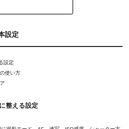
基本設定
える設定
検出の使い方
リア
最初に整える設定
、最初に撮影モード、AF、連写、ISO感度、シャッター方