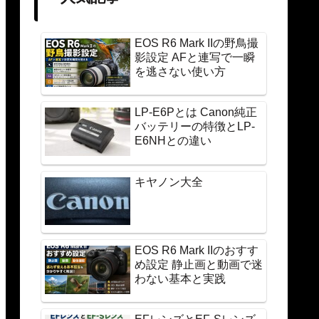
EOS R6 Mark IIの野鳥撮
影設定 AFと連写で一瞬
を逃さない使い方
LP-E6Pとは Canon純正
バッテリーの特徴とLP-
E6NHとの違い
キヤノン大全
EOS R6 Mark IIのおすす
め設定 静止画と動画で迷
わない基本と実践