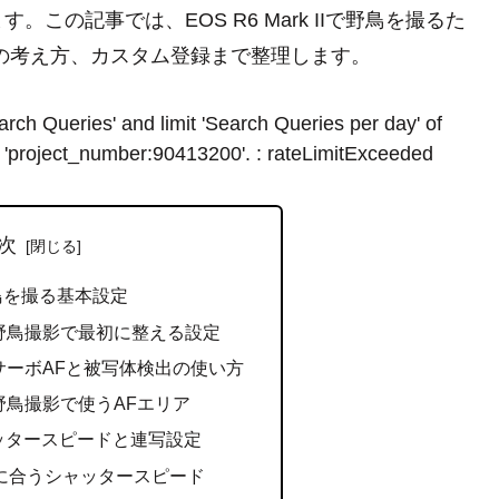
の記事では、EOS R6 Mark IIで野鳥を撮るた
の考え方、カスタム登録まで整理します。
rch Queries' and limit 'Search Queries per day' of
 'project_number:90413200'. : rateLimitExceeded
次
Iで野鳥を撮る基本設定
 IIの野鳥撮影で最初に整える設定
 IIのサーボAFと被写体検出の使い方
 IIの野鳥撮影で使うAFエリア
ッタースピードと連写設定
に合うシャッタースピード