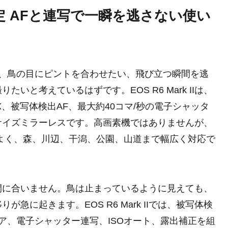
撮影設定 AFと連写で一瞬を逃さない使い
索する人は、鳥の目にピントを合わせたい、飛び立つ瞬間を逃
と考えているはずです。EOS R6 Mark IIは、
 X、被写体検出AF、最大約40コマ/秒の電子シャッタ
サイズミラーレスです。高画素機ではありませんが、
よく、森、川辺、干潟、公園、山道まで幅広く対応で
間に合いません。鳥は止まっているように見えても、
に起きます。EOS R6 Mark IIでは、被写体検
ア、電子シャッター連写、ISOオート、露出補正を組