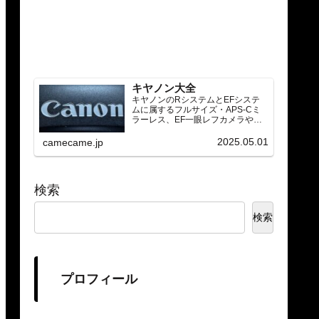
キヤノン大全
キヤノンのRシステムとEFシステ
ムに属するフルサイズ・APS-Cミ
ラーレス、EF一眼レフカメラや
RF/EFレンズ（ズーム・単焦点・超
望遠）をカテゴリ別に網羅し、効
2025.05.01
camecame.jp
率的に探せる索引ページ。常に機
種の内部リンク設計で回遊性向上
と快適表示を両立。
検索
検索
プロフィール