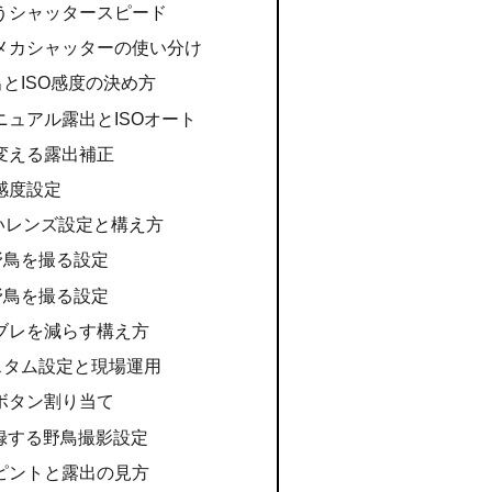
うシャッタースピード
メカシャッターの使い分け
の露出とISO感度の決め方
ュアル露出とISOオート
変える露出補正
感度設定
いレンズ設定と構え方
mで野鳥を撮る設定
mで野鳥を撮る設定
ブレを減らす構え方
Iのカスタム設定と現場運用
ボタン割り当て
登録する野鳥撮影設定
ピントと露出の見方