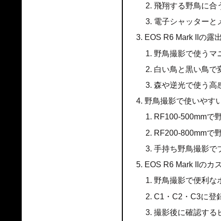
飛翔する野鳥に合
電子シャッターと
EOS R6 Mark II
野鳥撮影で使うマニ
白い鳥と黒い鳥で
森や逆光で使う高
野鳥撮影で使いやす
RF100-500m
RF200-800m
手持ち野鳥撮影で
EOS R6 Mark I
野鳥撮影で便利な
C1・C2・C3に
撮影後に確認する