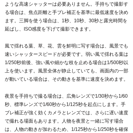
ような高速シャッターは必要ありません。手持ちで撮影す
る場合は、焦点距離と手ブレ補正を基準に最低速度を決め
ます。三脚を使う場合は、1秒、10秒、30秒と露光時間を
延ばし、ISO感度を下げて撮影できます。
風で揺れる葉、草、花、雲を鮮明に写す場合は、風景でも
速いシャッタースピードが必要です。弱い風で揺れる葉は
1/250秒前後、強い風や細かな枝を止める場合は1/500秒以
上を使います。風景全体が静止していても、画面内の一部
が動いている場合は、その動きを基準に速度を決めます。
夜景を手持ちで撮る場合は、広角レンズで1/30秒から1/60
秒、標準レンズで1/60秒から1/125秒を起点にします。手
ブレ補正が強く効くカメラとレンズでは、さらに遅い速度
で撮れる場面もあります。人物を夜景と一緒に写す場合
は、人物の動きが加わるため、1/125秒から1/250秒を確保