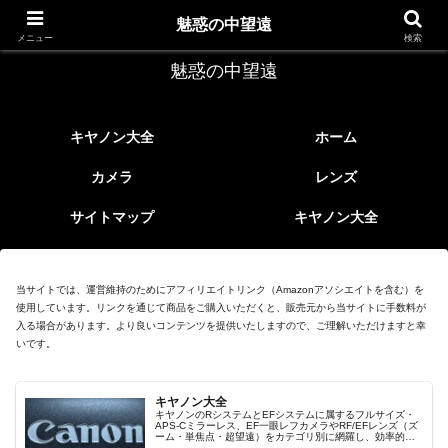
レトロなEFレンズ
魅惑の中望遠
メニュー
検索
魅惑の中望遠
キヤノン大全
ホーム
カメラ
レンズ
サイトマップ
キヤノン大全
当サイトでは、運営維持のためにアフィリエイトリンク（Amazonアソシエイトを含む）を
使用しています。リンクを通じて商品をご購入いただくと、販売元から当サイトに手数料が
入る場合があります。より良いコンテンツを提供いたしますので、ご理解いただけますと幸
いです。
キヤノン大全
キヤノンのRシステムとEFシステムに属するフルサイズ・
APS-Cミラーレス、EF一眼レフカメラやRF/EFレンズ（ズ
ーム・単焦点・超望遠）をカテゴリ別に網羅し、効率的に
探せる索引ページ。常に機種の内部リンク設計で回遊性向