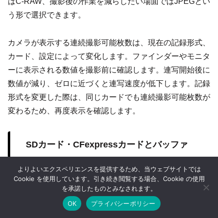
はC-RAW、撮影後の作業を減らしたい場面ではJPEGとい
う形で選択できます。
カメラが表示する連続撮影可能枚数は、現在の記録形式、
カード、設定によって変化します。ファインダーやモニタ
ーに表示される数値を撮影前に確認します。連写開始後に
数値が減り、ゼロに近づくと連写速度が低下します。記録
形式を変更した際は、同じカードでも連続撮影可能枚数が
変わるため、再度表示を確認します。
SDカード・CFexpressカードとバッファ
よりよいエクスペリエンスを提供するため、当ウェブサイトでは
連写中の画像は、最初にカメラ内部のバッファへ一時保存
Cookie を使用しています。引き続き閲覧する場合、Cookie の使用
を承諾したものとみなされます。
され、その後メモリーカードへ書き込まれます。カードへ
OK
プライバシーポリシー
の書き込みがバッファへの記録に追いつかなくなると、バ
ホーム
シェア
目次へ
トップ
サイドバー