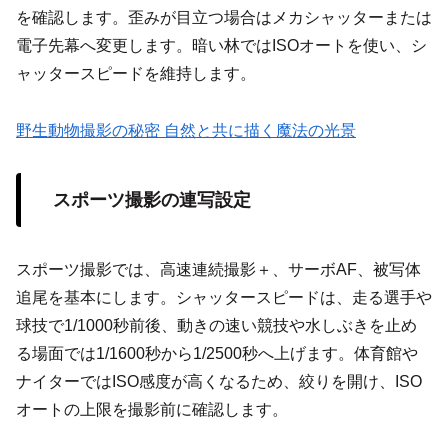
を確認します。歪みが目立つ場合はメカシャッターまたは
電子先幕へ変更します。暗い林ではISOオートを使い、シ
ャッタースピードを維持します。
野生動物撮影の秘密 自然と共に描く魔法の光景
スポーツ撮影の連写設定
スポーツ撮影では、高速連続撮影＋、サーボAF、被写体
追尾を基本にします。シャッタースピードは、走る選手や
球技で1/1000秒前後、動きの速い競技や水しぶきを止め
る場面では1/1600秒から1/2500秒へ上げます。体育館や
ナイターではISO感度が高くなるため、絞りを開け、ISO
オートの上限を撮影前に確認します。