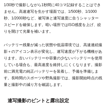
1/30秒で撮影しながら1秒間に40コマ記録することはでき
ません。高速連写を生かす場面では、1/500秒、1/1000
秒、1/2000秒など、被写体と連写速度に合うシャッター
スピードを確保します。暗い場所ではISO感度を上げ、絞
りを開けて光量を補います。
バッテリー残量が減った状態や低温環境では、高速連続撮
影＋のアイコン表示が変化し、連写速度が下がる機種があ
ります。古いバッテリーや容量の少ないバッテリーを使用
している場合も、最高速度を維持しにくくなります。撮影
前に満充電の純正バッテリーを装着し、予備を準備しま
す。長時間のスポーツや野鳥撮影では、撮影開始時点の残
量と撮影中の減り方を確認します。
連写撮影のピントと露出設定