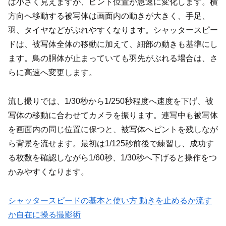
は小さく見えますが、ピント位置が急速に変化します。横
方向へ移動する被写体は画面内の動きが大きく、手足、
羽、タイヤなどがぶれやすくなります。シャッタースピー
ドは、被写体全体の移動に加えて、細部の動きも基準にし
ます。鳥の胴体が止まっていても羽先がぶれる場合は、さ
らに高速へ変更します。
流し撮りでは、1/30秒から1/250秒程度へ速度を下げ、被
写体の移動に合わせてカメラを振ります。連写中も被写体
を画面内の同じ位置に保つと、被写体へピントを残しなが
ら背景を流せます。最初は1/125秒前後で練習し、成功す
る枚数を確認しながら1/60秒、1/30秒へ下げると操作をつ
かみやすくなります。
シャッタースピードの基本と使い方 動きを止めるか流す
か自在に操る撮影術