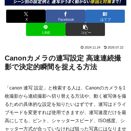
X
Facebook
はてブ
LINE
コピー
2024.11.24
2026.07.22
Canonカメラの連写設定 高速連続撮
影で決定的瞬間を捉える方法
「canon 連写 設定」と検索する人は、Canonのカメラを1
枚撮影から連続撮影へ切り替える方法や、動く被写体を撮
るための具体的な設定を知りたいはずです。連写はドライ
ブモードを変更すれば使用できますが、連写速度だけを最
高にしても、ピント、シャッタースピード、ISO感度、シ
ャッター方式が合っていなければ狙った写真にはなりませ