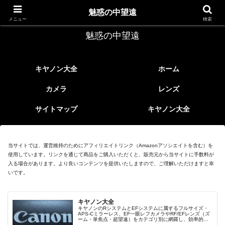
レトロなEFレンズ
魅惑の中望遠
メニュー
検索
魅惑の中望遠
キヤノン大全
ホーム
カメラ
レンズ
サイトマップ
キヤノン大全
当サイトでは、運営維持のためにアフィリエイトリンク（Amazonアソシエイトを含む）を
使用しています。リンクを通じて商品をご購入いただくと、販売元から当サイトに手数料が
入る場合があります。より良いコンテンツを提供いたしますので、ご理解いただけますと幸
いです。
キヤノン大全
キヤノンのRシステムとEFシステムに属するフルサイズ・
APS-Cミラーレス、EF一眼レフカメラやRF/EFレンズ（ズ
ーム・単焦点・超望遠）をカテゴリ別に網羅し、効率的に
探せる索引ページ。常に機種の内部リンク設計で回遊性向