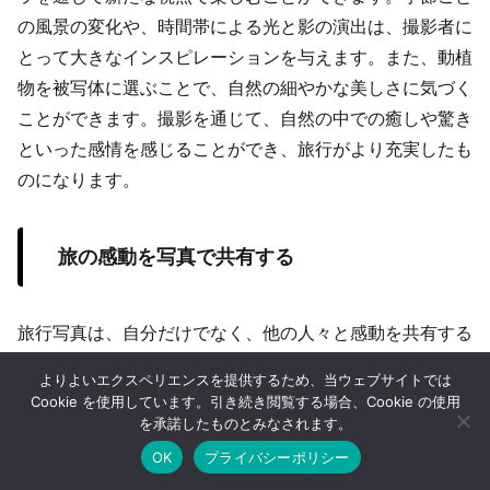
の風景の変化や、時間帯による光と影の演出は、撮影者に
とって大きなインスピレーションを与えます。また、動植
物を被写体に選ぶことで、自然の細やかな美しさに気づく
ことができます。撮影を通じて、自然の中での癒しや驚き
といった感情を感じることができ、旅行がより充実したも
のになります。
旅の感動を写真で共有する
旅行写真は、自分だけでなく、他の人々と感動を共有する
ための手段にもなります。SNSやブログを活用して旅行
よりよいエクスペリエンスを提供するため、当ウェブサイトでは
先での写真を発信することで、多くの人にその魅力を伝え
Cookie を使用しています。引き続き閲覧する場合、Cookie の使用
を承諾したものとみなされます。
ることができます。また、家族や友人に写真を見せること
で、旅先での出来事やエピソードを共有することができま
OK
プライバシーポリシー
ホーム
シェア
目次へ
トップ
サイドバー
す。特に、自分が体験した感動を写真に収め、それを言葉