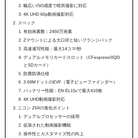
幅広いISO感度で暗所撮影に対応
4K UHD 60p動画撮影対応
スペック
有効画素数：2450万画素
Zマウントによる大口径と短いフランジバック
高速連写性能：最大14コマ/秒
デュアルメモリカードスロット（CFexpress/XQD
とSDカード）
防塵防滴仕様
3.69MドットのEVF（電子ビューファインダー）
バッテリー性能：EN-EL15cで最大410枚
4K UHD動画撮影対応
ニコン Z6IIの進化ポイント
デュアルプロセッサーの採用
拡張された動画撮影機能
操作性とカスタマイズ性の向上