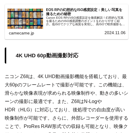
EOS RPの幻想的なISO感度設定：美しい写真を
撮るための秘密
Canon EOS RPのISO感度設定を徹底解説！幻想的な写真
を撮るためのISO感度調整のポイントをわかりやすく紹
介。低ISOでクリアな画質を実現し、高ISOで暗所撮影もス
ムーズに対応。ノイズリダクションやオートISO、マニュ
アル設定を駆使して、状況に応じた最適な設定を探ること
2024.11.06
camecame.jp
で、EOS RPの性能を最大限に引き出します。
4K UHD 60p動画撮影対応
ニコン Z6IIは、4K UHD動画撮影機能を搭載しており、最
大60pのフレームレートで撮影が可能です。この機能は、
滑らかな映像表現が求められる映像制作や、動きの多いシ
ーンの撮影に最適です。また、Z6IIはN-Logや
HDR（HLG）に対応しており、後処理での自由度が高い
映像制作が可能です。さらに、外部レコーダーを使用する
ことで、ProRes RAW形式での収録も可能となり、映像ク