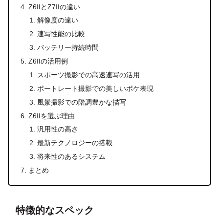
Z6IIとZ7IIの違い
解像度の違い
連写性能の比較
バッテリー持続時間
Z6IIの活用例
スポーツ撮影での高速連写の活用
ポートレート撮影での美しいボケ表現
風景撮影での階調豊かな描写
Z6IIを選ぶ理由
汎用性の高さ
最新テクノロジーの搭載
将来性のあるシステム
まとめ
特徴的なスペック