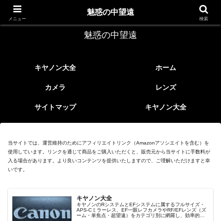
レトロなEFレンズ
魅惑の中望遠
メニュー
検索
魅惑の中望遠
キヤノン大全
ホーム
カメラ
レンズ
サイトマップ
キヤノン大全
当サイトでは、運営維持のためにアフィリエイトリンク（Amazonアソシエイトを含む）を
使用しています。リンクを通じて商品をご購入いただくと、販売元から当サイトに手数料が
入る場合があります。より良いコンテンツを提供いたしますので、ご理解いただけますと幸
いです。
キヤノン大全
キヤノンのRシステムとEFシステムに属するフルサイズ・
APS-Cミラーレス、EF一眼レフカメラやRF/EFレンズ（ズ
ーム・単焦点・超望遠）をカテゴリ別に網羅し、効率的に
探せる索引ページ。常に機種の内部リンク設計で回遊性向