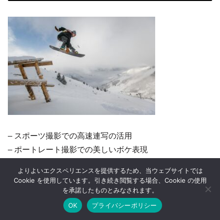
– スポーツ撮影での高速連写の活用
– ポートレート撮影での美しいボケ表現
– 風景撮影での階調豊かな描写
よりよいエクスペリエンスを提供するため、当ウェブサイトでは
Cookie を使用しています。引き続き閲覧する場合、Cookie の使用
を承諾したものとみなされます。
スポーツ撮影での高速連写の活用
OK
プライバシーポリシー
ホーム
シェア
目次へ
トップ
サイドバー