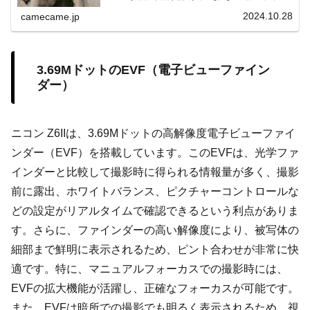
信頼性を大幅に向上させます。特にアウトドア撮影や自然
環境での撮影において、天候や環境に左右されない安定し
2024.10.28
camecame.jp
た撮影を実現します。防塵・防滴機能を持つ機材を選ぶこ
とで、撮影機会を増やし、安心してさまざまなシーンを楽
しむことが可能です。
3.69MドットのEVF（電子ビューファイン
ダー）
ニコン Z6IIは、3.69Mドットの高解像度電子ビューファイ
ンダー（EVF）を搭載しています。このEVFは、光学ファ
インダーと比較して撮影時に得られる情報量が多く、撮影
前に露出、ホワイトバランス、ピクチャーコントロールな
どの設定がリアルタイムで確認できるという利点がありま
す。さらに、ファインダーの高い解像度により、被写体の
細部まで鮮明に表示されるため、ピント合わせが非常に快
適です。特に、マニュアルフォーカスでの撮影時には、
EVFの拡大機能が活躍し、正確なフォーカスが可能です。
また、EVFは暗所での撮影でも明るく表示されるため、視