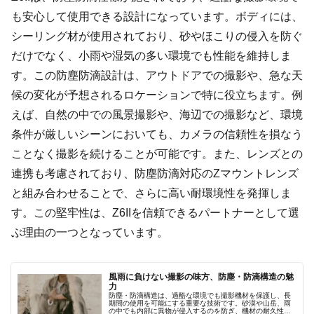
も安心して使用できる設計になっています。ボディには、
シーリング材が使用されており、砂やほこりの侵入を防ぐ
だけでなく、小雨や湿気の多い環境でも性能を維持しま
す。この防塵防滴設計は、アウトドアでの撮影や、急な天
候の変化が予想されるロケーションで特に役立ちます。例
えば、自然の中での風景撮影や、海辺での撮影など、環境
条件が厳しいシーンにおいても、カメラの信頼性を損なう
ことなく撮影を続けることが可能です。また、レンズとの
連携も考慮されており、防塵防滴対応のZマウントレンズ
と組み合わせることで、さらに高い耐環境性を発揮しま
す。この堅牢性は、Z6IIを信頼できるパートナーとして選
ぶ理由の一つとなっています。
風雨に負けない撮影の味方、防塵・防滴構造の魅
力
防塵・防滴構造は、過酷な環境でも撮影機材を保護し、長
期間の使用を可能にする重要な技術です。砂漠や山岳、雨
の中でも内部に異物が侵入するのを防ぎ、機材の耐久性と