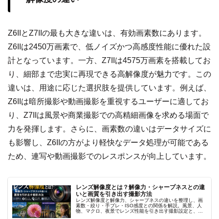
Z6IIとZ7IIの最も大きな違いは、有効画素数にあります。
Z6IIは2450万画素で、低ノイズかつ高感度性能に優れた設
計となっています。一方、Z7IIは4575万画素を搭載してお
り、細部まで忠実に再現できる高解像度が魅力です。この
違いは、用途に応じた選択肢を提供しています。例えば、
Z6IIは暗所撮影や動画撮影を重視するユーザーに適してお
り、Z7IIは風景や商業撮影での高精細画像を求める場面で
力を発揮します。さらに、画素数の違いはデータサイズに
も影響し、Z6IIの方がより軽快なデータ処理が可能である
ため、連写や動画撮影でのレスポンスが向上しています。
レンズ解像度とは？解像力・シャープネスとの違
いと画質を引き出す撮影方法
レンズ解像度と解像力、シャープネスの違いを整理し、画
素数・絞り・手ブレ・ISO感度との関係を解説。風景、人
物、マクロ、夜景でレンズ性能を引き出す撮影設定と、実
写で画質を見分ける確認方法まで詳しく紹介します。高画