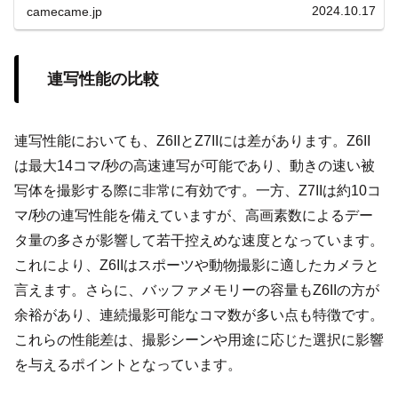
素機での注意点まで詳しく解説。
2024.10.17
camecame.jp
連写性能の比較
連写性能においても、Z6IIとZ7IIには差があります。Z6II
は最大14コマ/秒の高速連写が可能であり、動きの速い被
写体を撮影する際に非常に有効です。一方、Z7IIは約10コ
マ/秒の連写性能を備えていますが、高画素数によるデー
タ量の多さが影響して若干控えめな速度となっています。
これにより、Z6IIはスポーツや動物撮影に適したカメラと
言えます。さらに、バッファメモリーの容量もZ6IIの方が
余裕があり、連続撮影可能なコマ数が多い点も特徴です。
これらの性能差は、撮影シーンや用途に応じた選択に影響
を与えるポイントとなっています。