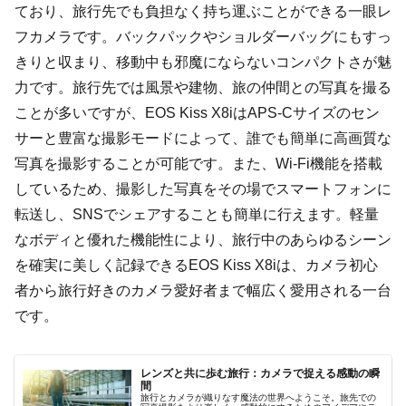
ており、旅行先でも負担なく持ち運ぶことができる一眼レ
フカメラです。バックパックやショルダーバッグにもすっ
きりと収まり、移動中も邪魔にならないコンパクトさが魅
力です。旅行先では風景や建物、旅の仲間との写真を撮る
ことが多いですが、EOS Kiss X8iはAPS-Cサイズのセン
サーと豊富な撮影モードによって、誰でも簡単に高画質な
写真を撮影することが可能です。また、Wi-Fi機能を搭載
しているため、撮影した写真をその場でスマートフォンに
転送し、SNSでシェアすることも簡単に行えます。軽量
なボディと優れた機能性により、旅行中のあらゆるシーン
を確実に美しく記録できるEOS Kiss X8iは、カメラ初心
者から旅行好きのカメラ愛好者まで幅広く愛用される一台
です。
レンズと共に歩む旅行：カメラで捉える感動の瞬
間
旅行とカメラが織りなす魔法の世界へようこそ。旅先での