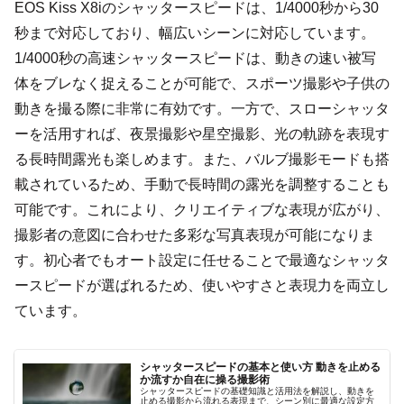
EOS Kiss X8iのシャッタースピードは、1/4000秒から30
秒まで対応しており、幅広いシーンに対応しています。
1/4000秒の高速シャッタースピードは、動きの速い被写
体をブレなく捉えることが可能で、スポーツ撮影や子供の
動きを撮る際に非常に有効です。一方で、スローシャッタ
ーを活用すれば、夜景撮影や星空撮影、光の軌跡を表現す
る長時間露光も楽しめます。また、バルブ撮影モードも搭
載されているため、手動で長時間の露光を調整することも
可能です。これにより、クリエイティブな表現が広がり、
撮影者の意図に合わせた多彩な写真表現が可能になりま
す。初心者でもオート設定に任せることで最適なシャッタ
ースピードが選ばれるため、使いやすさと表現力を両立し
ています。
シャッタースピードの基本と使い方 動きを止める
か流すか自在に操る撮影術
シャッタースピードの基礎知識と活用法を解説し、動きを
止める撮影から流れる表現まで、シーン別に最適な設定方