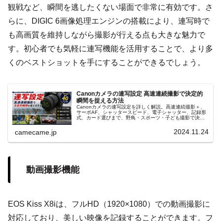
観戦など、瞬間を逃したくない場面で非常に有効です。さ
らに、DIGIC 6画像処理エンジンの搭載により、連写時で
も高画質を維持しながら撮影が行える点も大きな魅力で
す。初心者でも気軽に連写機能を活用することで、より多
くのベストショットを手にすることができるでしょう。
Canonカメラの連写設定 高速連続撮影で決定的
瞬間を捉える方法
Canonカメラの連写設定を詳しく解説。高速連続撮影＋、
サーボAF、シャッタースピード、電子シャッター、記録形
式、カード選びまで、野鳥・スポーツ・子ども撮影で決定
的瞬間を捉える実践設定と使い分け、連写速度が落ちる原
因と対策までを紹介します。
2024.11.24
camecame.jp
動画撮影機能
EOS Kiss X8iは、フルHD（1920×1080）での動画撮影に
対応しており、美しい映像を記録することができます。フ