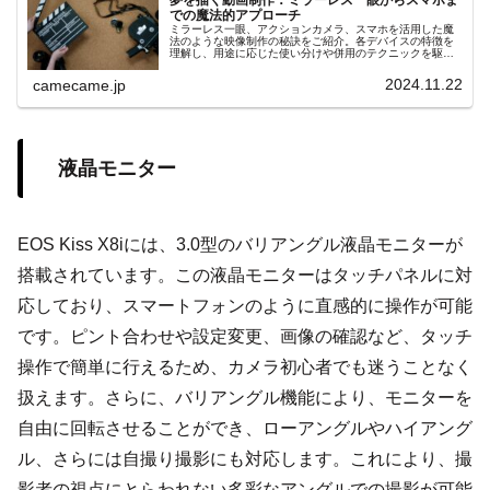
夢を描く動画制作：ミラーレス一眼からスマホま
での魔法的アプローチ
ミラーレス一眼、アクションカメラ、スマホを活用した魔
法のような映像制作の秘訣をご紹介。各デバイスの特徴を
理解し、用途に応じた使い分けや併用のテクニックを駆使
して、感動的な動画表現を実現しましょう。
2024.11.22
camecame.jp
液晶モニター
EOS Kiss X8iには、3.0型のバリアングル液晶モニターが
搭載されています。この液晶モニターはタッチパネルに対
応しており、スマートフォンのように直感的に操作が可能
です。ピント合わせや設定変更、画像の確認など、タッチ
操作で簡単に行えるため、カメラ初心者でも迷うことなく
扱えます。さらに、バリアングル機能により、モニターを
自由に回転させることができ、ローアングルやハイアング
ル、さらには自撮り撮影にも対応します。これにより、撮
影者の視点にとらわれない多彩なアングルでの撮影が可能