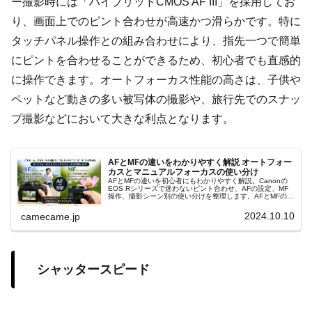
ー撮影時には「ハイブリッドCMOS AF III」を採用してお
り、画面上でのピント合わせが高速かつ滑らかです。特に
タッチパネル操作との組み合わせにより、指先一つで簡単
にピントを合わせることができるため、初心者でも直感的
に操作できます。オートフォーカス性能の高さは、子供や
ペットなど動きの多い被写体の撮影や、旅行先でのスナッ
プ撮影などにおいて大きな利点となります。
AFとMFの違いをわかりやすく解説 オートフォー
カスとマニュアルフォーカスの使い分け
AFとMFの違いを初心者にもわかりやすく解説。Canonの
EOS Rシリーズで迷わないピント合わせ、AFの設定、MF
操作、撮影シーン別の使い分けを整理します。AFとMFの判
断、フォーカスポイント、ピントが合わない原因まで実践
的に解説します。
2024.10.10
camecame.jp
シャッタースピード