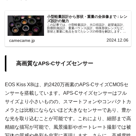
小型軽量設計から形状・重量の全体像まで：レン
ズ設計の魅力
この記事では、小型軽量設計、大口径設計、超望遠設計、
防塵防滴設計、重量バランス設計、特殊形状レンズなど、
形状と重量に焦点を当てたレンズの特徴を解説します。撮
影スタイルに合ったレンズ選びで撮影の幅を広げましょ
う。
2024.12.06
camecame.jp
高画質なAPS-Cサイズセンサー
EOS Kiss X8iは、約2420万画素のAPS-CサイズCMOSセ
ンサーを搭載しています。APS-Cサイズセンサーはフル
サイズより小さいものの、スマートフォンやコンパクトカ
メラとは比較にならないほど大きなセンサーであり、豊か
な光を取り込むことが可能です。これにより、細部まで高
精細な描写が可能で、風景撮影やポートレート撮影では被
写体の質感や色彩を忠実に再現します。さらに、高感度性