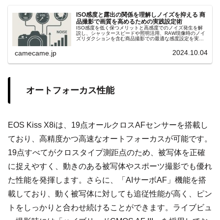
ISO感度と露出の関係を理解しノイズを抑える 商
品撮影で画質を高めるための実践設定術
ISO感度を低く保つメリットと高感度でのノイズ発生を解
説し、シャッタースピードや照明活用、RAW現像時のノイ
ズリダクションを含む商品撮影での最適な感度設定を実践
的に紹介します。絞りとのバランス調整方法も解説し、画
質重視の撮影術を提案します。
2024.10.04
camecame.jp
オートフォーカス性能
EOS Kiss X8iは、19点オールクロスAFセンサーを搭載し
ており、高精度かつ高速なオートフォーカスが可能です。
19点すべてがクロスタイプ測距点のため、被写体を正確
に捉えやすく、動きのある被写体やスポーツ撮影でも優れ
た性能を発揮します。さらに、「AIサーボAF」機能を搭
載しており、動く被写体に対しても追従性能が高く、ピン
トをしっかりと合わせ続けることができます。ライブビュ