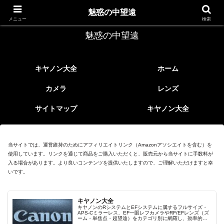
レトロなEFレンズ
魅惑の中望遠
メニュー
検索
魅惑の中望遠
キヤノン大全
ホーム
カメラ
レンズ
サイトマップ
キヤノン大全
当サイトでは、運営維持のためにアフィリエイトリンク（Amazonアソシエイトを含む）を
使用しています。リンクを通じて商品をご購入いただくと、販売元から当サイトに手数料が
入る場合があります。より良いコンテンツを提供いたしますので、ご理解いただけますと幸
いです。
キヤノン大全
キヤノンのRシステムとEFシステムに属するフルサイズ・
APS-Cミラーレス、EF一眼レフカメラやRF/EFレンズ（ズ
ーム・単焦点・超望遠）をカテゴリ別に網羅し、効率的に
探せる索引ページ。常に機種の内部リンク設計で回遊性向