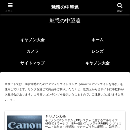
レトロなEFレンズ
魅惑の中望遠
メニュー
検索
魅惑の中望遠
キヤノン大全
ホーム
カメラ
レンズ
サイトマップ
キヤノン大全
当サイトでは、運営維持のためにアフィリエイトリンク（Amazonアソシエイトを含む）を
使用しています。リンクを通じて商品をご購入いただくと、販売元から当サイトに手数料が
入る場合があります。より良いコンテンツを提供いたしますので、ご理解いただけますと幸
いです。
キヤノン大全
キヤノンのRシステムとEFシステムに属するフルサイズ・
APS-Cミラーレス、EF一眼レフカメラやRF/EFレンズ（ズ
ーム・単焦点・超望遠）をカテゴリ別に網羅し、効率的に
探せる索引ページ。常に機種の内部リンク設計で回遊性向