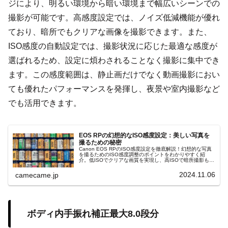
ジにより、明るい環境から暗い環境まで幅広いシーンでの
撮影が可能です。高感度設定では、ノイズ低減機能が優れ
ており、暗所でもクリアな画像を撮影できます。また、
ISO感度の自動設定では、撮影状況に応じた最適な感度が
選ばれるため、設定に煩わされることなく撮影に集中でき
ます。この感度範囲は、静止画だけでなく動画撮影におい
ても優れたパフォーマンスを発揮し、夜景や室内撮影など
でも活用できます。
EOS RPの幻想的なISO感度設定：美しい写真を
撮るための秘密
Canon EOS RPのISO感度設定を徹底解説！幻想的な写真
を撮るためのISO感度調整のポイントをわかりやすく紹
介。低ISOでクリアな画質を実現し、高ISOで暗所撮影もス
ムーズに対応。ノイズリダクションやオートISO、マニュ
アル設定を駆使して、状況に応じた最適な設定を探ること
2024.11.06
camecame.jp
で、EOS RPの性能を最大限に引き出します。
ボディ内手振れ補正最大8.0段分