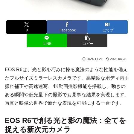
X
Facebook
はてブ
LINE
コピー
2024.11.21
2025.04.28
EOS R6は、光と影を巧みに操る魔法のような性能を備え
たフルサイズミラーレスカメラです。高精度なボディ内手
振れ補正や高速連写、4K動画撮影機能を搭載し、動きの
ある瞬間や低光量下の撮影でも見事な結果を実現します。
写真と映像の世界で新たな表現を可能にする一台です。
EOS R6で創る光と影の魔法：全てを
捉える新次元カメラ