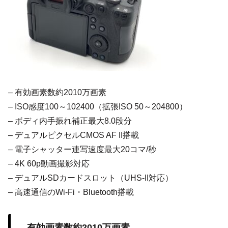
– 有効画素数約2010万画素
– ISO感度100～102400（拡張ISO 50～204800）
– ボディ内手振れ補正最大8.0段分
– デュアルピクセルCMOS AF II搭載
– 電子シャッター連写速度最大20コマ/秒
– 4K 60p動画撮影対応
– デュアルSDカードスロット（UHS-II対応）
– 高速通信のWi-Fi・Bluetooth搭載
有効画素数約2010万画素