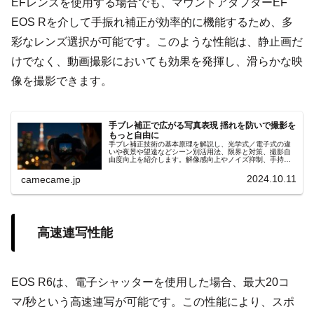
EFレンズを使用する場合でも、マウントアダプターEF
EOS Rを介して手振れ補正が効率的に機能するため、多
彩なレンズ選択が可能です。このような性能は、静止画だ
けでなく、動画撮影においても効果を発揮し、滑らかな映
像を撮影できます。
手ブレ補正で広がる写真表現 揺れを防いで撮影を
もっと自由に
手ブレ補正技術の基本原理を解説し、光学式／電子式の違
いや夜景や望遠などシーン別活用法、限界と対策、撮影自
由度向上を紹介します。解像感向上やノイズ抑制、手持ち
夜景撮影や動画Vlogでの安定性強化、更に実例とともに分
かりやすく的確に解説
2024.10.11
camecame.jp
高速連写性能
EOS R6は、電子シャッターを使用した場合、最大20コ
マ/秒という高速連写が可能です。この性能により、スポ