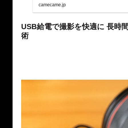
表示を両立。
camecame.jp
USB給電で撮影を快適に 長
術