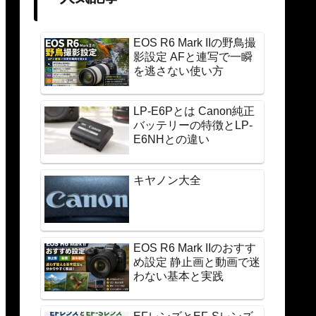
EOS R6 Mark IIの野鳥撮
影設定 AFと連写で一瞬
を逃さない使い方
LP-E6Pとは Canon純正
バッテリーの特徴とLP-
E6NHとの違い
キヤノン大全
EOS R6 Mark IIのおすす
め設定 静止画と動画で迷
わない基本と実践