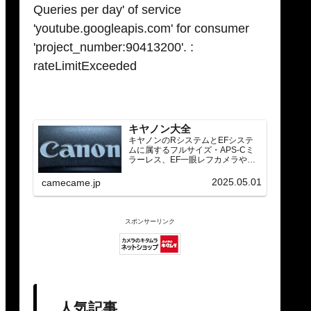
Queries per day' of service
'youtube.googleapis.com' for consumer
'project_number:90413200'. :
rateLimitExceeded
キヤノン大全
キヤノンのRシステムとEFシステ
ムに属するフルサイズ・APS-Cミ
ラーレス、EF一眼レフカメラや
RF/EFレンズ（ズーム・単焦点・超
望遠）をカテゴリ別に網羅し、効
2025.05.01
camecame.jp
率的に探せる索引ページ。常に機
種の内部リンク設計で回遊性向上
と快適表示を両立。
スポンサーリンク
人気記事