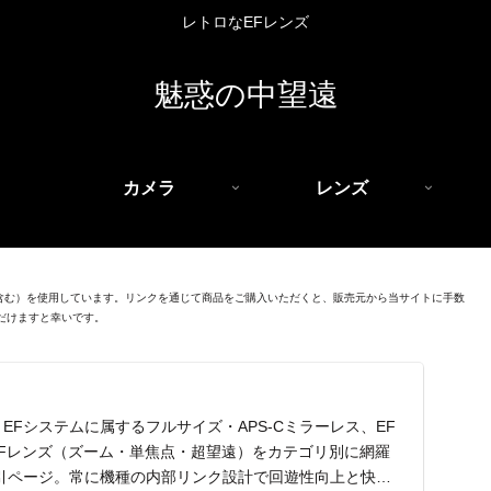
レトロなEFレンズ
魅惑の中望遠
カメラ
レンズ
を含む）を使用しています。リンクを通じて商品をご購入いただくと、販売元から当サイトに手数
だけますと幸いです。
EFシステムに属するフルサイズ・APS-Cミラーレス、EF
EFレンズ（ズーム・単焦点・超望遠）をカテゴリ別に網羅
引ページ。常に機種の内部リンク設計で回遊性向上と快適