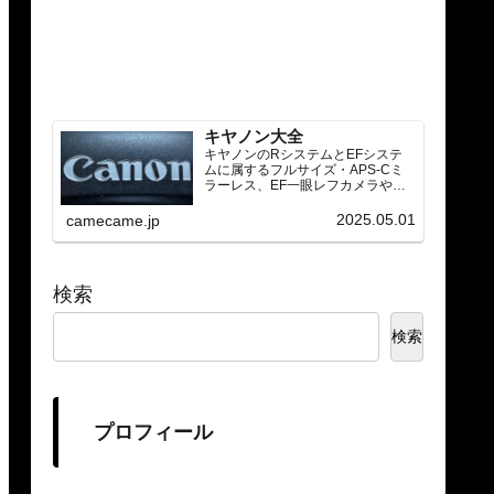
キヤノン大全
キヤノンのRシステムとEFシステ
ムに属するフルサイズ・APS-Cミ
ラーレス、EF一眼レフカメラや
RF/EFレンズ（ズーム・単焦点・超
望遠）をカテゴリ別に網羅し、効
2025.05.01
camecame.jp
率的に探せる索引ページ。常に機
種の内部リンク設計で回遊性向上
と快適表示を両立。
検索
検索
プロフィール