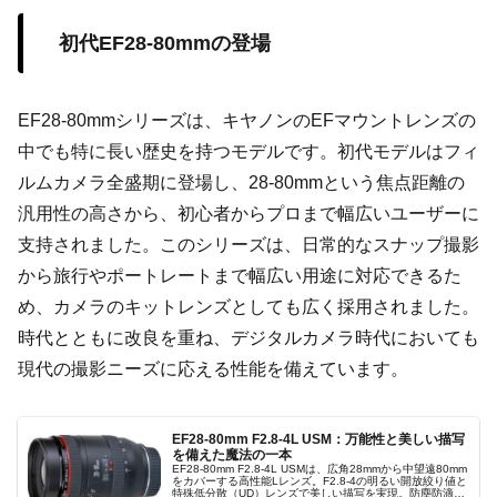
初代EF28-80mmの登場
EF28-80mmシリーズは、キヤノンのEFマウントレンズの
中でも特に長い歴史を持つモデルです。初代モデルはフィ
ルムカメラ全盛期に登場し、28-80mmという焦点距離の
汎用性の高さから、初心者からプロまで幅広いユーザーに
支持されました。このシリーズは、日常的なスナップ撮影
から旅行やポートレートまで幅広い用途に対応できるた
め、カメラのキットレンズとしても広く採用されました。
時代とともに改良を重ね、デジタルカメラ時代においても
現代の撮影ニーズに応える性能を備えています。
EF28-80mm F2.8-4L USM：万能性と美しい描写
を備えた魔法の一本
EF28-80mm F2.8-4L USMは、広角28mmから中望遠80mm
をカバーする高性能Lレンズ。F2.8-4の明るい開放絞り値と
特殊低分散（UD）レンズで美しい描写を実現。防塵防滴構