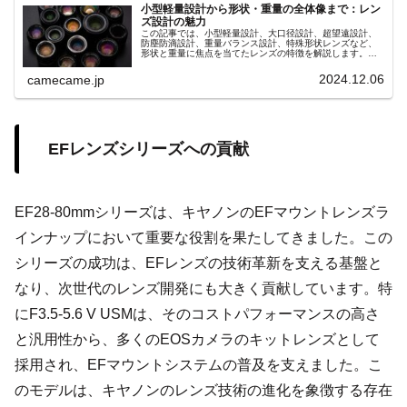
小型軽量設計から形状・重量の全体像まで：レン
ズ設計の魅力
この記事では、小型軽量設計、大口径設計、超望遠設計、
防塵防滴設計、重量バランス設計、特殊形状レンズなど、
形状と重量に焦点を当てたレンズの特徴を解説します。撮
影スタイルに合ったレンズ選びで撮影の幅を広げましょ
う。
2024.12.06
camecame.jp
EFレンズシリーズへの貢献
EF28-80mmシリーズは、キヤノンのEFマウントレンズラ
インナップにおいて重要な役割を果たしてきました。この
シリーズの成功は、EFレンズの技術革新を支える基盤と
なり、次世代のレンズ開発にも大きく貢献しています。特
にF3.5-5.6 V USMは、そのコストパフォーマンスの高さ
と汎用性から、多くのEOSカメラのキットレンズとして
採用され、EFマウントシステムの普及を支えました。こ
のモデルは、キヤノンのレンズ技術の進化を象徴する存在