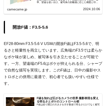
準、望遠を使い分け、被写体の距離感に応じた構図と印象
を自在にコントロールしましょう。撮影意図を明確にし、
理想の一枚を狙いましょう。
2024.10.06
camecame.jp
開放F値：F3.5-5.6
EF28-80mm F3.5-5.6 V USMの開放F値はF3.5-5.6で、明
るさと軽量性を両立しています。広角端のF3.5では柔らか
なボケ味が楽しめ、被写体を引き立たせることが可能で
す。一方、望遠端のF5.6はボケが抑えられる分、シャープ
で自然な描写を実現します。このF値は、日中の撮影やス
トロボとの併用に最適で、初心者でも扱いやすい仕様で
す。
F値を知れば広がるカメラの世界 撮影表現を変え
る明るさとボケのコントロール術
F値は絞り開口の大きさを示す数値で明るさだけでなく被写