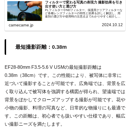
フィルターで変わる写真の表現力 撮影効果を引き
出す使い方と選び方
PLフィルターやNDフィルター、保護用クリアフィルターな
ど各種レンズフィルターの特性と効果を詳しく解説し、用
途別の選び方や使用時の注意点までわかりやすく紹介しま
す。撮影シーンに応じた光量調整や反射抑制の具体的な使
用例も参考にしてください
2024.10.12
camecame.jp
最短撮影距離：0.38m
EF28-80mm F3.5-5.6 V USMの最短撮影距離は
0.38m（38cm）です。この性能により、被写体に非常に
近づいて撮影することが可能です。広角端では、背景を広
く取り込んで被写体を強調する構図が得られ、望遠端では
背景をぼかしてクローズアップする撮影が可能です。花や
小物の撮影、料理の写真など、日常的な物撮りにも最適で
す。この距離は、初心者でも扱いやすい仕様であり、幅広
い撮影ニーズを満たします。