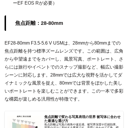
ーEF EOS Rが必要）
焦点距離：28-80mm
EF28-80mm F3.5-5.6 V USMは、28mmから80mmまでの
焦点距離を持つ標準ズームレンズです。この範囲は、広角
から中望遠までをカバーし、風景写真、ポートレート、さ
らには旅行やイベントでのスナップ撮影など、幅広い撮影
シーンに対応します。28mmでは広大な視野を活かしてダ
イナミックな風景を捉え、80mmでは背景をぼかした美し
いポートレートを楽しむことができます。この一本で多彩
な構図が楽しめる汎用性が特徴です。
焦点距離で変わる写真表現の世界 被写体に合わせ
た最適な選び方
焦点距離は写真の画角や遠近感、被写界深度や圧縮効果、
背景のぼけに直結する要素です。意図に合わせて広角、標