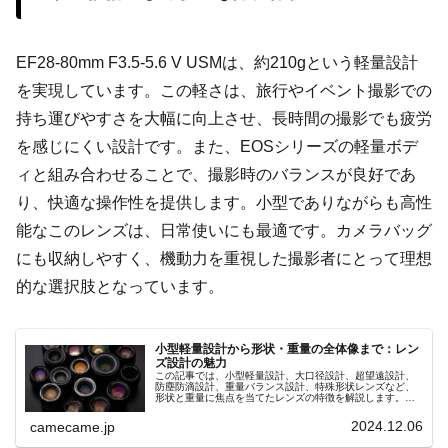
EF28-80mm F3.5-5.6 V USMは、約210gという軽量設計
を実現しています。この軽さは、旅行やイベント撮影での
持ち運びやすさを大幅に向上させ、長時間の撮影でも疲労
を感じにくい設計です。また、EOSシリーズの軽量ボデ
ィと組み合わせることで、撮影時のバランスが良好であ
り、快適な操作性を提供します。小型でありながらも高性
能なこのレンズは、日常使いにも最適です。カメラバッグ
にも収納しやすく、機動力を重視した撮影者にとって理想
的な選択肢となっています。
小型軽量設計から形状・重量の全体像まで：レン
ズ設計の魅力
この記事では、小型軽量設計、大口径設計、超望遠設計、
防塵防滴設計、重量バランス設計、特殊形状レンズなど、
形状と重量に焦点を当てたレンズの特徴を解説します。撮
影スタイルに合ったレンズ選びで撮影の幅を広げましょ
う。
2024.12.06
camecame.jp