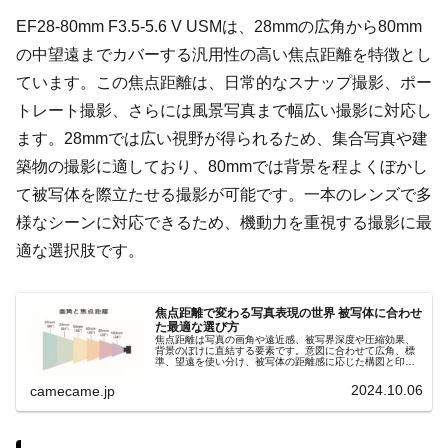
EF28-80mm F3.5-5.6 V USMは、28mmの広角から80mm
の中望遠までカバーする汎用性の高い焦点距離を特徴とし
ています。この焦点距離は、日常的なスナップ撮影、ポー
トレート撮影、さらには風景写真まで幅広い撮影に対応し
ます。28mmでは広い視野が得られるため、集合写真や建
築物の撮影に適しており、80mmでは背景を程よくぼかし
て被写体を際立たせる撮影が可能です。一本のレンズで多
様なシーンに対応できるため、機動力を重視する撮影に最
適な選択肢です。
焦点距離で変わる写真表現の世界 被写体に合わせ
た最適な選び方
焦点距離は写真の画角や遠近感、被写界深度や圧縮効果、
背景のぼけに直結する要素です。意図に合わせて広角、標
準、望遠を使い分け、被写体の距離感に応じた構図と印象
を自在にコントロールしましょう。撮影意図を明確にし、
理想の一枚を狙いましょう。
2024.10.06
camecame.jp