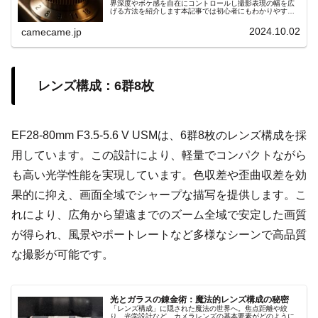
界深度やボケ感を自在にコントロールし撮影表現の幅を広
げる方法を紹介します本記事では初心者にもわかりやすい
手順やシーン別の設定ポイントを詳しく解説します具体例
付きでスキル向上サポート効果大
2024.10.02
camecame.jp
レンズ構成：6群8枚
EF28-80mm F3.5-5.6 V USMは、6群8枚のレンズ構成を採
用しています。この設計により、軽量でコンパクトながら
も高い光学性能を実現しています。色収差や歪曲収差を効
果的に抑え、画面全域でシャープな描写を提供します。こ
れにより、広角から望遠までのズーム全域で安定した画質
が得られ、風景やポートレートなど多様なシーンで高品質
な撮影が可能です。
光とガラスの錬金術：魔法的レンズ構成の秘密
「レンズ構成」に隠された魔法の世界へ。焦点距離や絞
り、光学設計など、カメラレンズの基本要素がどのように