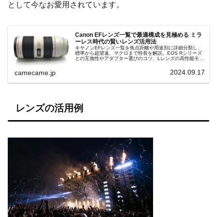
として今なお愛用されています。
Canon EFレンズ一覧で最適構成を見極める ミラ
ーレス時代の賢いレンズ活用法
キヤノンEFレンズ一覧を焦点距離や用途別に詳細分類し、
標準から超望遠、マクロまで特長を解説。EOS Rシリーズ
との互換性やアダプター選びのコツ、Lレンズの高性能モデ
ルやコストパフォーマンス重視の入門向けライン、中古活
用のポイントまで徹底紹介
2024.09.17
camecame.jp
レンズの活用例