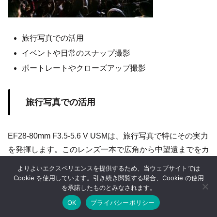
旅行写真での活用
イベントや日常のスナップ撮影
ポートレートやクローズアップ撮影
旅行写真での活用
EF28-80mm F3.5-5.6 V USMは、旅行写真で特にその実力
を発揮します。このレンズ一本で広角から中望遠までをカ
バーできるため、荷物を軽減したい旅行時に最適です。広
よりよいエクスペリエンスを提供するため、当ウェブサイトでは
角端の28mmでは、広大な風景や建築物をダイナミックに
Cookie を使用しています。引き続き閲覧する場合、Cookie の使用
を承諾したものとみなされます。
捉えることができます。一方、80mmの中望遠端では、遠
OK
プライバシーポリシー
くの被写体を引き寄せるような撮影が可能であり、ポート
ホーム
シェア
目次へ
トップ
サイドバー