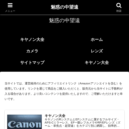
レトロなEFレンズ
魅惑の中望遠
メニュー
検索
魅惑の中望遠
キヤノン大全
ホーム
カメラ
レンズ
サイトマップ
キヤノン大全
当サイトでは、運営維持のためにアフィリエイトリンク（Amazonアソシエイトを含む）を
使用しています。リンクを通じて商品をご購入いただくと、販売元から当サイトに手数料が
入る場合があります。より良いコンテンツを提供いたしますので、ご理解いただけますと幸
いです。
キヤノン大全
キヤノンのRシステムとEFシステムに属するフルサイズ・
APS-Cミラーレス、EF一眼レフカメラやRF/EFレンズ（ズ
ーム・単焦点・超望遠）をカテゴリ別に網羅し、効率的に
探せる索引ページ。常に機種の内部リンク設計で回遊性向