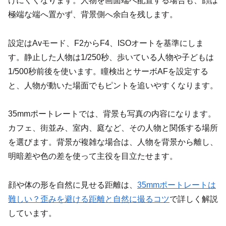
けにくくなります。人物を画面端へ配置する場合も、顔は
極端な端へ置かず、背景側へ余白を残します。
設定はAvモード、F2からF4、ISOオートを基準にしま
す。静止した人物は1/250秒、歩いている人物や子どもは
1/500秒前後を使います。瞳検出とサーボAFを設定する
と、人物が動いた場面でもピントを追いやすくなります。
35mmポートレートでは、背景も写真の内容になります。
カフェ、街並み、室内、庭など、その人物と関係する場所
を選びます。背景が複雑な場合は、人物を背景から離し、
明暗差や色の差を使って主役を目立たせます。
顔や体の形を自然に見せる距離は、
35mmポートレートは
難しい？歪みを避ける距離と自然に撮るコツ
で詳しく解説
しています。