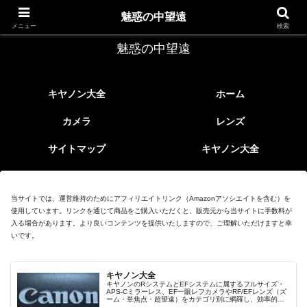
レトロなEFレンズ
魅惑の中望遠
メニュー
検索
魅惑の中望遠
キヤノン大全
ホーム
カメラ
レンズ
サイトマップ
キヤノン大全
当サイトでは、運営維持のためにアフィリエイトリンク（Amazonアソシエイトを含む）を
使用しています。リンクを通じて商品をご購入いただくと、販売元から当サイトに手数料が
入る場合があります。より良いコンテンツを提供いたしますので、ご理解いただけますと幸
いです。
キヤノン大全
キヤノンのRシステムとEFシステムに属するフルサイズ・
APS-Cミラーレス、EF一眼レフカメラやRF/EFレンズ（ズ
ーム・単焦点・超望遠）をカテゴリ別に網羅し、効率的に
探せる索引ページ。常に機種の内部リンク設計で回遊性向