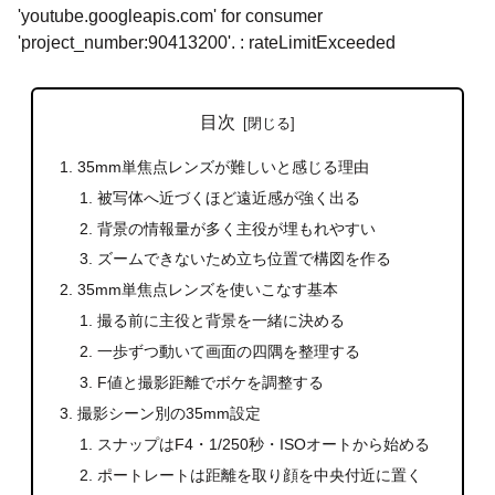
'youtube.googleapis.com' for consumer
'project_number:90413200'. : rateLimitExceeded
目次
35mm単焦点レンズが難しいと感じる理由
被写体へ近づくほど遠近感が強く出る
背景の情報量が多く主役が埋もれやすい
ズームできないため立ち位置で構図を作る
35mm単焦点レンズを使いこなす基本
撮る前に主役と背景を一緒に決める
一歩ずつ動いて画面の四隅を整理する
F値と撮影距離でボケを調整する
撮影シーン別の35mm設定
スナップはF4・1/250秒・ISOオートから始める
ポートレートは距離を取り顔を中央付近に置く