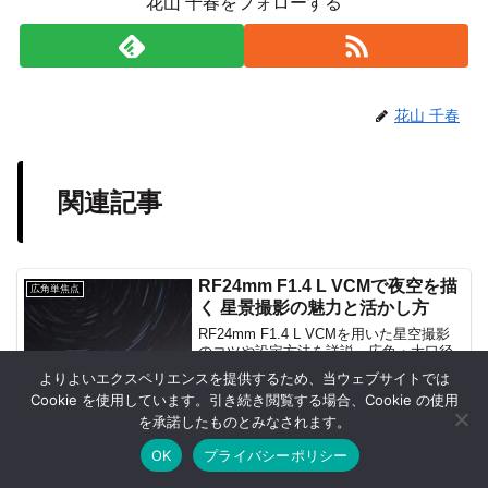
花山 千春をフォローする
花山 千春
関連記事
RF24mm F1.4 L VCMで夜空を描
広角単焦点
く 星景撮影の魅力と活かし方
RF24mm F1.4 L VCMを用いた星空撮影
のコツや設定方法を詳説。広角・大口径
の魅力で夜空の輝きを捉え、幻想的な星
よりよいエクスペリエンスを提供するため、当ウェブサイトでは
景写真を実現する方法を紹介。初心者か
2025.03.11
Cookie を使用しています。引き続き閲覧する場合、Cookie の使用
ら上級者まで、誰でも簡単に美しい夜空
を承諾したものとみなされます。
を撮影できる具体的な手法を網羅。必見
RF7-14mm F2.8-3.5 L FISHEYE
カメラ豆知識
の内容です。
STM静止画で結果を出す基本手順
OK
プライバシーポリシー
RF7-14mm F2.8-3.5 L FISHEYE STMで
ホーム
シェア
目次へ
トップ
サイドバー