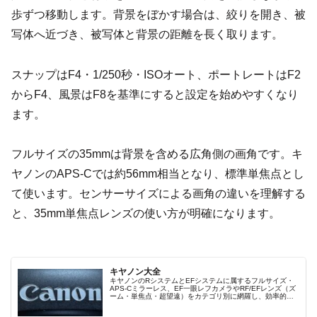
歩ずつ移動します。背景をぼかす場合は、絞りを開き、被
写体へ近づき、被写体と背景の距離を長く取ります。
スナップはF4・1/250秒・ISOオート、ポートレートはF2
からF4、風景はF8を基準にすると設定を始めやすくなり
ます。
フルサイズの35mmは背景を含める広角側の画角です。キ
ヤノンのAPS-Cでは約56mm相当となり、標準単焦点とし
て使います。センサーサイズによる画角の違いを理解する
と、35mm単焦点レンズの使い方が明確になります。
キヤノン大全
キヤノンのRシステムとEFシステムに属するフルサイズ・
APS-Cミラーレス、EF一眼レフカメラやRF/EFレンズ（ズ
ーム・単焦点・超望遠）をカテゴリ別に網羅し、効率的に
探せる索引ページ。常に機種の内部リンク設計で回遊性向
上と快適表示を両立。