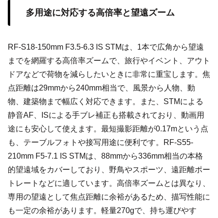
多用途に対応する高倍率と望遠ズーム
RF-S18-150mm F3.5-6.3 IS STMは、1本で広角から望遠
までを網羅する高倍率ズームで、旅行やイベント、アウト
ドアなどで荷物を減らしたいときに非常に重宝します。焦
点距離は29mmから240mm相当で、風景から人物、動
物、建築物まで幅広く対応できます。また、STMによる
静音AF、ISによる手ブレ補正も搭載されており、動画用
途にも安心して使えます。最短撮影距離が0.17mという点
も、テーブルフォトや接写用途に便利です。RF-S55-
210mm F5-7.1 IS STMは、88mmから336mm相当の本格
的望遠域をカバーしており、野鳥やスポーツ、遠距離ポー
トレートなどに適しています。高倍率ズームとは異なり、
専用の望遠として焦点距離に余裕があるため、描写性能に
も一定の余裕があります。軽量270gで、持ち運びやす