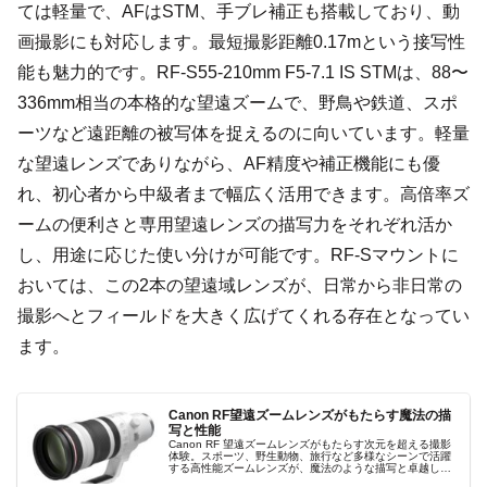
ては軽量で、AFはSTM、手ブレ補正も搭載しており、動
画撮影にも対応します。最短撮影距離0.17mという接写性
能も魅力的です。RF-S55-210mm F5-7.1 IS STMは、88〜
336mm相当の本格的な望遠ズームで、野鳥や鉄道、スポ
ーツなど遠距離の被写体を捉えるのに向いています。軽量
な望遠レンズでありながら、AF精度や補正機能にも優
れ、初心者から中級者まで幅広く活用できます。高倍率ズ
ームの便利さと専用望遠レンズの描写力をそれぞれ活か
し、用途に応じた使い分けが可能です。RF-Sマウントに
おいては、この2本の望遠域レンズが、日常から非日常の
撮影へとフィールドを大きく広げてくれる存在となってい
ます。
Canon RF望遠ズームレンズがもたらす魔法の描
写と性能
Canon RF 望遠ズームレンズがもたらす次元を超える撮影
体験。スポーツ、野生動物、旅行など多様なシーンで活躍
する高性能ズームレンズが、魔法のような描写と卓越した
手振れ補正であらゆる瞬間を鮮明に捉えます。