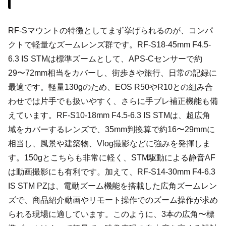
RF-Sマウントの特徴としてまず挙げられるのが、コンパ
クトで軽量なズームレンズ群です。RF-S18-45mm F4.5-
6.3 IS STMは標準ズームとして、APS-Cセンサーで約
29〜72mm相当をカバーし、街歩きや旅行、日常の記録に
最適です。軽量130gのため、EOS R50やR10との組み合
わせでは片手でも扱いやすく、さらに手ブレ補正機能も備
えています。RF-S10-18mm F4.5-6.3 IS STMは、超広角
域をカバーするレンズで、35mm判換算で約16〜29mmに
相当し、風景や建築物、Vlog撮影などに強みを発揮しま
す。150gとこちらも非常に軽く、STM駆動による静音AF
は動画撮影にも有利です。加えて、RF-S14-30mm F4-6.3
IS STM PZは、電動ズーム機能を搭載した広角ズームレン
ズで、商品紹介動画やリモート操作でのズーム操作が求め
られる現場に適しています。このように、3本の広角〜標