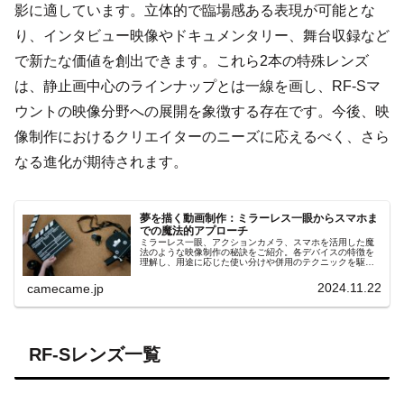
影に適しています。立体的で臨場感ある表現が可能とな
り、インタビュー映像やドキュメンタリー、舞台収録など
で新たな価値を創出できます。これら2本の特殊レンズ
は、静止画中心のラインナップとは一線を画し、RF-Sマ
ウントの映像分野への展開を象徴する存在です。今後、映
像制作におけるクリエイターのニーズに応えるべく、さら
なる進化が期待されます。
夢を描く動画制作：ミラーレス一眼からスマホま
での魔法的アプローチ
ミラーレス一眼、アクションカメラ、スマホを活用した魔
法のような映像制作の秘訣をご紹介。各デバイスの特徴を
理解し、用途に応じた使い分けや併用のテクニックを駆使
して、感動的な動画表現を実現しましょう。
2024.11.22
camecame.jp
RF-Sレンズ一覧