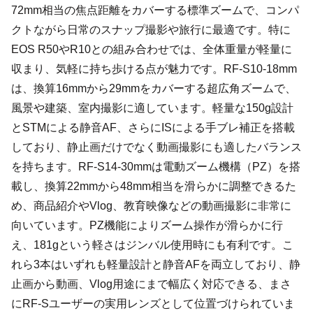
72mm相当の焦点距離をカバーする標準ズームで、コンパ
クトながら日常のスナップ撮影や旅行に最適です。特に
EOS R50やR10との組み合わせでは、全体重量が軽量に
収まり、気軽に持ち歩ける点が魅力です。RF-S10-18mm
は、換算16mmから29mmをカバーする超広角ズームで、
風景や建築、室内撮影に適しています。軽量な150g設計
とSTMによる静音AF、さらにISによる手ブレ補正を搭載
しており、静止画だけでなく動画撮影にも適したバランス
を持ちます。RF-S14-30mmは電動ズーム機構（PZ）を搭
載し、換算22mmから48mm相当を滑らかに調整できるた
め、商品紹介やVlog、教育映像などの動画撮影に非常に
向いています。PZ機能によりズーム操作が滑らかに行
え、181gという軽さはジンバル使用時にも有利です。こ
れら3本はいずれも軽量設計と静音AFを両立しており、静
止画から動画、Vlog用途にまで幅広く対応できる、まさ
にRF-Sユーザーの実用レンズとして位置づけられていま