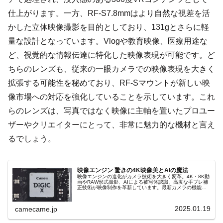
仕上がります。一方、RF-S7.8mmはより自然な視差を活
かした立体映像撮影を目的としており、131gとさらに軽
量な設計となっています。Vlogや教育映像、医療用途な
ど、視覚的な情報伝達に特化した映像表現が可能です。ど
ちらのレンズも、従来の一眼カメラでの映像表現を大きく
拡張する可能性を秘めており、RF-Sマウントが新しい映
像市場への対応を強化していることを示しています。これ
らのレンズは、写真ではなく映像に主軸を置いたプロユー
ザーやクリエイターにとって、非常に魅力的な機材と言え
るでしょう。
映像エンジン 驚きの4K映像美とAIの魔法
映像エンジンの進化がカメラ技術を大きく変革。4K・8K動
画やRAW形式撮影、AIによる被写体認識、高度な手ブレ補
正技術が映像制作を革新しています。最新カメラの機能と
映像エンジンの特長を解説し、クリエイターの未来を支え
る可能性を探ります。
2025.01.19
camecame.jp