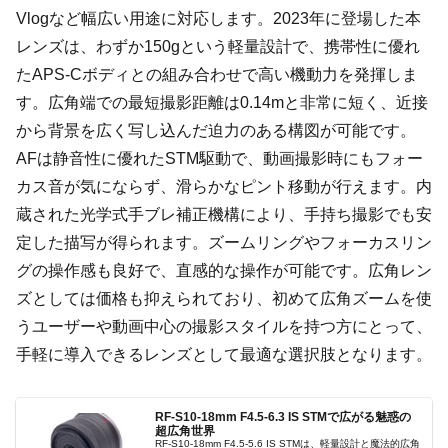
Vlogなど幅広い用途に対応します。2023年に登場した本
レンズは、わずか150gという軽量設計で、携帯性に優れ
たAPS-Cボディとの組み合わせで高い機動力を発揮しま
す。広角端での最短撮影距離は0.14mと非常に短く、近接
から背景を広く写し込んだ迫力のある構図が可能です。
AFは静音性に優れたSTM駆動で、動画撮影時にもフォー
カス音が気にならず、滑らかなピント移動が行えます。内
蔵された光学式手ブレ補正機構により、手持ち撮影でも安
定した描写が得られます。ズームリングやフォーカスリン
グの操作感も良好で、直感的な操作が可能です。広角レン
ズとしては価格も抑えられており、初めて広角ズームを使
うユーザーや動画中心の撮影スタイルを持つ方にとって、
手軽に導入できるレンズとして最適な選択肢となります。
RF-S10-18mm F4.5-6.3 IS STMで広がる魅惑の
超広角世界
RF-S10-18mm F4.5-5.6 IS STMは、軽量設計と魔法的広角