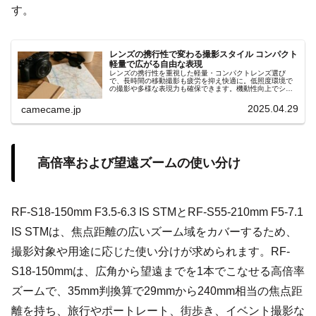
す。
レンズの携行性で変わる撮影スタイル コンパクト
軽量で広がる自由な表現
レンズの携行性を重視した軽量・コンパクトレンズ選び
で、長時間の移動撮影も疲労を抑え快適に。低照度環境で
の撮影や多様な表現力も確保できます。機動性向上でシャ
ッターチャンスを逃さず、ズームと単焦点の特徴比較やシ
ーン別活用ポイントをわかりやすく解説
2025.04.29
camecame.jp
高倍率および望遠ズームの使い分け
RF-S18-150mm F3.5-6.3 IS STMとRF-S55-210mm F5-7.1
IS STMは、焦点距離の広いズーム域をカバーするため、
撮影対象や用途に応じた使い分けが求められます。RF-
S18-150mmは、広角から望遠までを1本でこなせる高倍率
ズームで、35mm判換算で29mmから240mm相当の焦点距
離を持ち、旅行やポートレート、街歩き、イベント撮影な