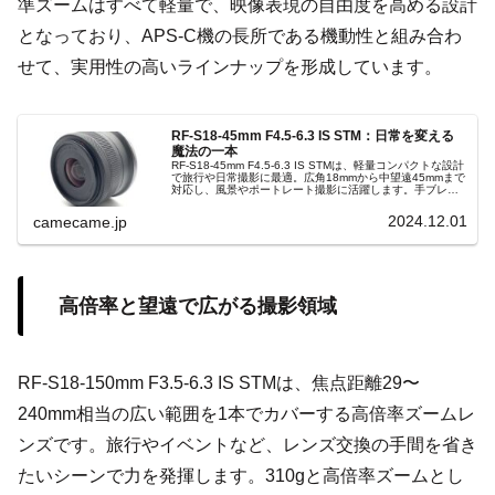
準ズームはすべて軽量で、映像表現の自由度を高める設計
となっており、APS-C機の長所である機動性と組み合わ
せて、実用性の高いラインナップを形成しています。
RF-S18-45mm F4.5-6.3 IS STM：日常を変える
魔法の一本
RF-S18-45mm F4.5-6.3 IS STMは、軽量コンパクトな設計
で旅行や日常撮影に最適。広角18mmから中望遠45mmまで
対応し、風景やポートレート撮影に活躍します。手ブレ補
正機能搭載でクリアな画像を実現し、あらゆるシーンで魔
法のような写真を可能にします。
2024.12.01
camecame.jp
高倍率と望遠で広がる撮影領域
RF-S18-150mm F3.5-6.3 IS STMは、焦点距離29〜
240mm相当の広い範囲を1本でカバーする高倍率ズームレ
ンズです。旅行やイベントなど、レンズ交換の手間を省き
たいシーンで力を発揮します。310gと高倍率ズームとし