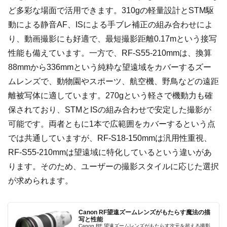
ど多彩な場面で活用できます。310gの軽量設計とSTM駆
動による静音AF、ISによる手ブレ補正の組み合わせによ
り、動画撮影にも好適で、最短撮影距離0.17mという接写
性能も備えています。一方で、RF-S55-210mmは、換算
88mmから336mmという純粋な望遠域をカバーするズー
ムレンズで、動物園やスポーツ、航空機、野鳥などの遠距
離被写体に適しています。270gという軽さで機動力も確
保されており、STMとISの組み合わせで安定した撮影が
可能です。両者ともに1本で広範囲をカバーするという点
では共通していますが、RF-S18-150mmは汎用性重視、
RF-S55-210mmは望遠域に特化しているという違いがあ
ります。そのため、ユーザーの撮影スタイルに応じた選択
が求められます。
Canon RF望遠ズームレンズがもたらす魔法の描
写と性能
Canon RF 望遠ズームレンズがもたらす次元を超える撮影