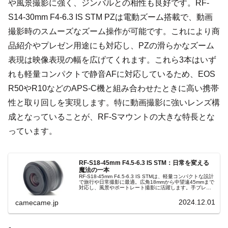
や風景撮影に強く、ジンバルとの相性も良好です。RF-
S14-30mm F4-6.3 IS STM PZは電動ズーム搭載で、動画
撮影時のスムーズなズーム操作が可能です。これにより商
品紹介やプレゼン用途にも対応し、PZの滑らかなズーム
表現は映像表現の幅を広げてくれます。これら3本はいず
れも軽量コンパクトで静音AFに対応しているため、EOS
R50やR10などのAPS-C機と組み合わせたときに高い携帯
性と取り回しを実現します。特に動画撮影に強いレンズ構
成となっていることが、RF-Sマウントの大きな特長とな
っています。
RF-S18-45mm F4.5-6.3 IS STM：日常を変える
魔法の一本
RF-S18-45mm F4.5-6.3 IS STMは、軽量コンパクトな設計
で旅行や日常撮影に最適。広角18mmから中望遠45mmまで
対応し、風景やポートレート撮影に活躍します。手ブレ補
正機能搭載でクリアな画像を実現し、あらゆるシーンで魔
法のような写真を可能にします。
2024.12.01
camecame.jp