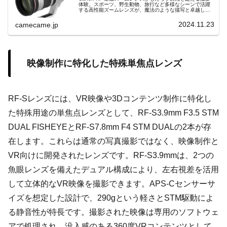
体験。スポーツ、野生動物、旅行など多様なシーンで活躍
する高性能ズームレンズが、魔法のような描写と卓越した
手振れ補正であらゆる瞬間を鮮明に捉えます。
2024.11.23
camecame.jp
映像制作に特化した特殊単焦点レンズ
RF-Sレンズには、VR映像や3Dコンテンツ制作に特化し
た特殊用途の単焦点レンズとして、RF-S3.9mm F3.5 STM
DUAL FISHEYEとRF-S7.8mm F4 STM DUALの2本が存
在します。これらは通常の写真撮影ではなく、映像制作と
VR向けに開発されたレンズです。RF-S3.9mmは、2つの
魚眼レンズを備えたデュアル構成により、左右視差を活用
して立体的なVR映像を撮影できます。APS-Cセンサーサ
イズを想定した設計で、290gという軽さとSTM駆動によ
る静音性が特長です。撮影された映像は専用のソフトウェ
アで処理され、没入感のある360度VRコンテンツとして