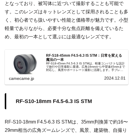
となっており、被写体に近づいて撮影することも可能で
す。このレンズはキットレンズとして採用されることも多
く、初心者でも扱いやすい性能と価格帯が魅力です。小型
軽量でありながら、必要十分な焦点距離を備えているた
め、最初の一本として選ぶには最適なレンズです。
RF-S18-45mm F4.5-6.3 IS STM：日常を変える
魔法の一本
RF-S18-45mm F4.5-6.3 IS STMは、軽量コンパクトな設計
で旅行や日常撮影に最適。広角18mmから中望遠45mmまで
対応し、風景やポートレート撮影に活躍します。手ブレ補
正機能搭載でクリアな画像を実現し、あらゆるシーンで魔
法のような写真を可能にします。
2024.12.01
camecame.jp
RF-S10-18mm F4.5-6.3 IS STM
RF-S10-18mm F4.5-6.3 IS STMは、35mm判換算で約16〜
29mm相当の広角ズームレンズで、風景、建築物、自撮り