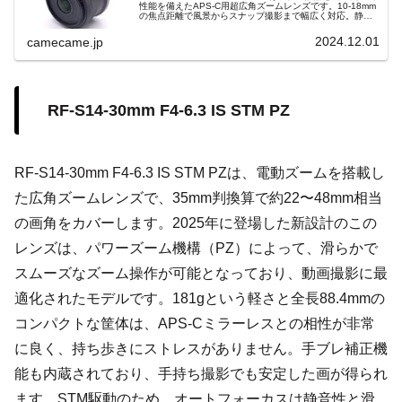
性能を備えたAPS-C用超広角ズームレンズです。10-18mm
の焦点距離で風景からスナップ撮影まで幅広く対応。静音
STMと手ブレ補正により初心者からプロまで理想的な1本で
す。">
2024.12.01
camecame.jp
RF-S14-30mm F4-6.3 IS STM PZ
RF-S14-30mm F4-6.3 IS STM PZは、電動ズームを搭載し
た広角ズームレンズで、35mm判換算で約22〜48mm相当
の画角をカバーします。2025年に登場した新設計のこの
レンズは、パワーズーム機構（PZ）によって、滑らかで
スムーズなズーム操作が可能となっており、動画撮影に最
適化されたモデルです。181gという軽さと全長88.4mmの
コンパクトな筐体は、APS-Cミラーレスとの相性が非常
に良く、持ち歩きにストレスがありません。手ブレ補正機
能も内蔵されており、手持ち撮影でも安定した画が得られ
ます。STM駆動のため、オートフォーカスは静音性と滑