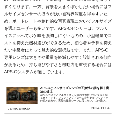
すくなります。一方、背景を大きくぼかしたい場合にはフ
ルサイズセンサーのほうが浅い被写界深度を得やすいた
め、ポートレートや創作的な写真表現においてフルサイズ
を選ぶユーザーも多いです。APS-Cセンサーは、フルサ
イズに比べてボケ味を強調しにくいものの、小型軽量でコ
ストを抑えた機材選びができるため、初心者や予算を抑え
たい中級者にとって魅力的な選択肢です。また、APS-C
専用レンズは大きさや重量を軽減しやすく設計される傾向
があるため、持ち運びやすさと機動力を重視する場合には
APS-Cシステムが適しています。
APS-Cとフルサイズレンズの互換性の謎を解く魔
法の鍵は
APS-Cカメラとフルサイズレンズの互換性について深く探
るガイドです。マウントアダプターの役割やRFマウントと
の組み合わせ、実際の撮影シーンに応じたレンズの選び方
を解説。様々なレンズの特性を活かし、撮影の幅を広げる
方法を学びましょう。
2024.11.04
camecame.jp