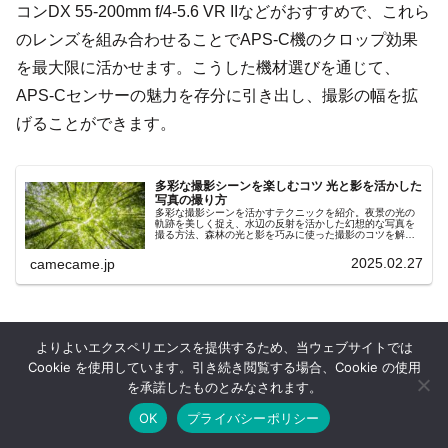
コンDX 55-200mm f/4-5.6 VR IIなどがおすすめで、これら
のレンズを組み合わせることでAPS-C機のクロップ効果
を最大限に活かせます。こうした機材選びを通じて、
APS-Cセンサーの魅力を存分に引き出し、撮影の幅を拡
げることができます。
多彩な撮影シーンを楽しむコツ 光と影を活かした
写真の撮り方
多彩な撮影シーンを活かすテクニックを紹介。夜景の光の
軌跡を美しく捉え、水辺の反射を活かした幻想的な写真を
撮る方法、森林の光と影を巧みに使った撮影のコツを解
説。機材設定や構図の工夫を取り入れ、より魅力的な写真
を撮るためのポイントを詳しく紹介。
2025.02.27
camecame.jp
まとめ
よりよいエクスペリエンスを提供するため、当ウェブサイトでは
Cookie を使用しています。引き続き閲覧する場合、Cookie の使用
を承諾したものとみなされます。
APS-Cセンサーはフルサイズより小さいイメージセンサ
OK
プライバシーポリシー
ーだが、小型軽量のカメラボディとレンズを実現しやす
ホーム
シェア
目次へ
トップ
サイドバー