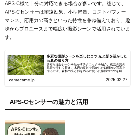
APS-C機で十分に対応できる場合が多いです。総じて、
APS-Cセンサーは望遠効果、小型軽量、コストパフォー
マンス、応用力の高さといった特性を兼ね備えており、趣
味からプロユースまで幅広い撮影シーンで活用されていま
す。
多彩な撮影シーンを楽しむコツ 光と影を活かした
写真の撮り方
多彩な撮影シーンを活かすテクニックを紹介。夜景の光の
軌跡を美しく捉え、水辺の反射を活かした幻想的な写真を
撮る方法、森林の光と影を巧みに使った撮影のコツを解
説。機材設定や構図の工夫を取り入れ、より魅力的な写真
を撮るためのポイントを詳しく紹介。
2025.02.27
camecame.jp
APS-Cセンサーの魅力と活用