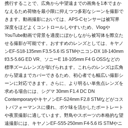
携行することで、広角から中望遠までの画角を1本でまか
なえるため荷物を最小限に抑えつつ多彩なシーンを撮影で
きます。動画撮影においては、APS-Cセンサーは被写界
深度をほどよくコントロールしやすいため、Vlogや
YouTube動画で背景を適度にぼかしながら被写体を際立た
せる撮影が可能です。おすすめのレンズとしては、キヤノ
ンEF-S18-135mm F3.5-5.6 IS STMやニコンDX 18-140mm
f/3.5-5.6G ED VR、ソニーE 18-105mm F4 G OSSなどの
標準ズームレンズが挙げられます。これらのレンズは広角
から望遠までカバーできるため、初心者でも幅広い撮影シ
ーンに対応できます。さらに、より明るい単焦点レンズを
求める場合には、シグマ 30mm F1.4 DC DN
ContemporaryやキヤノンEF-S24mm F2.8 STMなどがコス
トパフォーマンスに優れ、ボケ味を活かしたポートレート
や夜景撮影に適しています。野鳥やスポーツの本格的な望
遠撮影には、キヤノンEF-S55-250mm F4-5.6 IS STMやニ