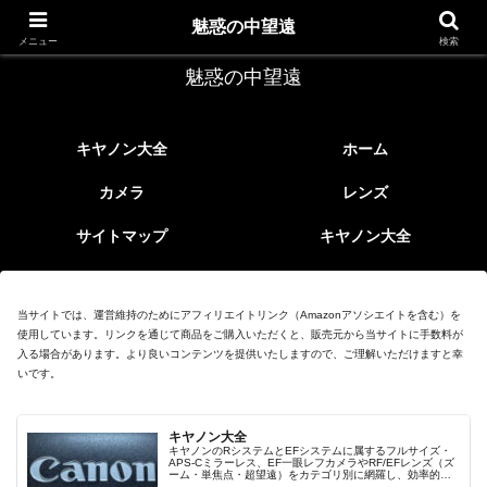
レトロなEFレンズ
魅惑の中望遠
メニュー
検索
魅惑の中望遠
キヤノン大全
ホーム
カメラ
レンズ
サイトマップ
キヤノン大全
当サイトでは、運営維持のためにアフィリエイトリンク（Amazonアソシエイトを含む）を
使用しています。リンクを通じて商品をご購入いただくと、販売元から当サイトに手数料が
入る場合があります。より良いコンテンツを提供いたしますので、ご理解いただけますと幸
いです。
キヤノン大全
キヤノンのRシステムとEFシステムに属するフルサイズ・
APS-Cミラーレス、EF一眼レフカメラやRF/EFレンズ（ズ
ーム・単焦点・超望遠）をカテゴリ別に網羅し、効率的に
探せる索引ページ。常に機種の内部リンク設計で回遊性向