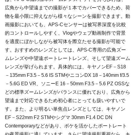
広角から中望遠までの撮影が１本でカバーできるため、荷
物を最小限に抑えながら様々なシーンを撮影できます。動
画撮影においても、APS-Cセンサーは被写界深度を比較
的コントロールしやすく、Vlogやウェブ動画制作で背景
を適度にぼかしながら被写体を際立たせる撮影が可能で
す。おすすめのレンズとしては、APS-C専用の広角ズー
ムレンズや中望遠ポートレートレンズ、そして望遠ズーム
レンズが挙げられます。具体的には、キヤノンEF－S18
－135mm F3.5－5.6 IS STMやニコンDX 18－140mm f/3.5
－5.6G ED VR、ソニーE 16－50mm F3.5－5.6 PZ OSSな
どの標準ズームレンズがバランスに優れており、広角から
望遠まで対応できるため初心者にとっても扱いやすいで
す。また、より明るい単焦点レンズとしては、キヤノン
EF－S22mm F2 STMやシグマ 30mm F1.4 DC DN
Contemporaryなどがあり、ボケを活かしたポートレート
や夜景撮影に適しています。さらに望遠撮影重視なら、キ