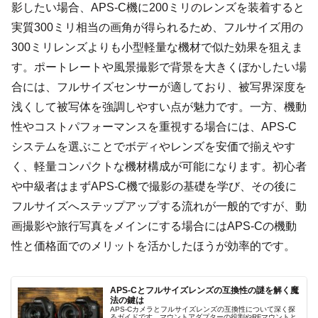
影したい場合、APS-C機に200ミリのレンズを装着すると
実質300ミリ相当の画角が得られるため、フルサイズ用の
300ミリレンズよりも小型軽量な機材で似た効果を狙えま
す。ポートレートや風景撮影で背景を大きくぼかしたい場
合には、フルサイズセンサーが適しており、被写界深度を
浅くして被写体を強調しやすい点が魅力です。一方、機動
性やコストパフォーマンスを重視する場合には、APS-C
システムを選ぶことでボディやレンズを安価で揃えやす
く、軽量コンパクトな機材構成が可能になります。初心者
や中級者はまずAPS-C機で撮影の基礎を学び、その後に
フルサイズへステップアップする流れが一般的ですが、動
画撮影や旅行写真をメインにする場合にはAPS-Cの機動
性と価格面でのメリットを活かしたほうが効率的です。
APS-Cとフルサイズレンズの互換性の謎を解く魔
法の鍵は
APS-Cカメラとフルサイズレンズの互換性について深く探
るガイドです。マウントアダプターの役割やRFマウントと