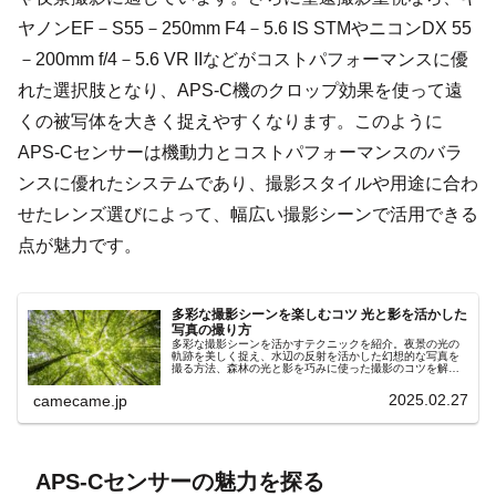
ヤノンEF－S55－250mm F4－5.6 IS STMやニコンDX 55
－200mm f/4－5.6 VR IIなどがコストパフォーマンスに優
れた選択肢となり、APS-C機のクロップ効果を使って遠
くの被写体を大きく捉えやすくなります。このように
APS-Cセンサーは機動力とコストパフォーマンスのバラ
ンスに優れたシステムであり、撮影スタイルや用途に合わ
せたレンズ選びによって、幅広い撮影シーンで活用できる
点が魅力です。
多彩な撮影シーンを楽しむコツ 光と影を活かした
写真の撮り方
多彩な撮影シーンを活かすテクニックを紹介。夜景の光の
軌跡を美しく捉え、水辺の反射を活かした幻想的な写真を
撮る方法、森林の光と影を巧みに使った撮影のコツを解
説。機材設定や構図の工夫を取り入れ、より魅力的な写真
を撮るためのポイントを詳しく紹介。
2025.02.27
camecame.jp
APS-Cセンサーの魅力を探る