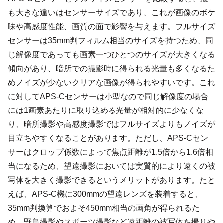
も大きな違いはセンサーサイズであり、これが画像のボケ
味や高感度性能、画質の面で影響を与えます。フルサイズ
センサーは35mm判フィルム相当のサイズを持つため、同
じ解像度であっても画素一つひとつのサイズが大きくなる
傾向があり、暗所での撮影時に得られる光量も多くなるた
めノイズが少ないクリアな画像が得られやすいです。これ
に対してAPS-Cセンサーは小型なので同じ解像度の場合
には1画素あたりに取り込める光量が相対的に少なくな
り、暗所撮影や高感度撮影ではフルサイズよりもノイズが
目立ちやすくなることがあります。ただし、APS-Cセン
サーはクロップ係数によって焦点距離が1.5倍から1.6倍相
当になるため、望遠撮影においては実質的により遠くの被
写体を大きく撮影できるというメリットがあります。たと
えば、APS-C機に300mmの望遠レンズを装着すると、
35mm判換算でおよそ450mm相当の画角が得られるた
め、野鳥撮影やスポーツ撮影など遠距離の被写体を撮りや