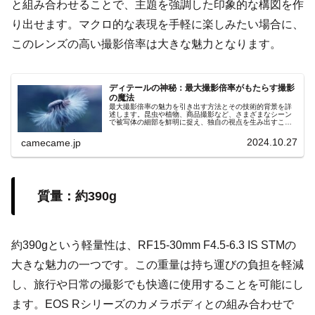
と組み合わせることで、主題を強調した印象的な構図を作
り出せます。マクロ的な表現を手軽に楽しみたい場合に、
このレンズの高い撮影倍率は大きな魅力となります。
ディテールの神秘：最大撮影倍率がもたらす撮影
の魔法
最大撮影倍率の魅力を引き出す方法とその技術的背景を詳
述します。昆虫や植物、商品撮影など、さまざまなシーン
で被写体の細部を鮮明に捉え、独自の視点を生み出すこの
技術の可能性と未来の発展について解説。手ブレ補正やオ
ートフォーカスなどの他の技術との連携で、安定した高品
2024.10.27
camecame.jp
質な画像が得られ、観察者に新たな視覚体験を提供しま
す。
質量：約390g
約390gという軽量性は、RF15-30mm F4.5-6.3 IS STMの
大きな魅力の一つです。この重量は持ち運びの負担を軽減
し、旅行や日常の撮影でも快適に使用することを可能にし
ます。EOS Rシリーズのカメラボディとの組み合わせで