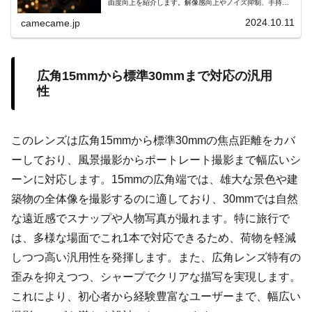
由度向上を紹介します。解像感向上やノイズ抑制、手持ち
夜景撮影や動画Vlogでの安定性強化、更に実例とともに分
かりやすく的確に解説
2024.10.11
camecame.jp
広角15mmから標準30mmまで対応の汎用
性
このレンズは広角15mmから標準30mmの焦点距離をカバ
ーしており、風景撮影からポートレート撮影まで幅広いシ
ーンに対応します。15mmの広角端では、雄大な景色や建
築物の全体像を撮影するのに適しており、30mmでは自然
な遠近感でスナップや人物写真が撮れます。特に旅行で
は、多様な場面でこれ1本で対応できるため、荷物を軽減
しつつ高い汎用性を発揮します。また、広角レンズ特有の
歪みを抑えつつ、シャープでクリアな描写を実現します。
これにより、初心者から経験豊富なユーザーまで、幅広い