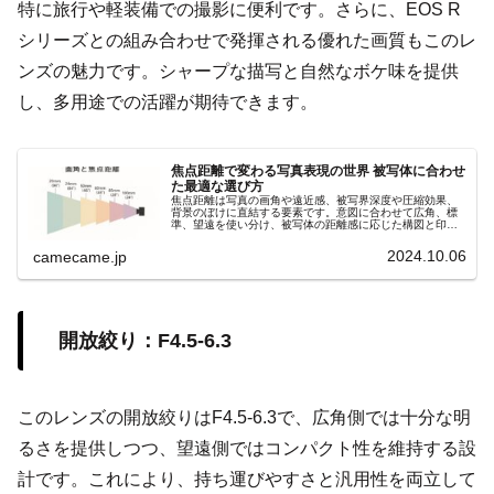
特に旅行や軽装備での撮影に便利です。さらに、EOS R
シリーズとの組み合わせで発揮される優れた画質もこのレ
ンズの魅力です。シャープな描写と自然なボケ味を提供
し、多用途での活躍が期待できます。
焦点距離で変わる写真表現の世界 被写体に合わせ
た最適な選び方
焦点距離は写真の画角や遠近感、被写界深度や圧縮効果、
背景のぼけに直結する要素です。意図に合わせて広角、標
準、望遠を使い分け、被写体の距離感に応じた構図と印象
を自在にコントロールしましょう。撮影意図を明確にし、
理想の一枚を狙いましょう。
2024.10.06
camecame.jp
開放絞り：F4.5-6.3
このレンズの開放絞りはF4.5-6.3で、広角側では十分な明
るさを提供しつつ、望遠側ではコンパクト性を維持する設
計です。これにより、持ち運びやすさと汎用性を両立して