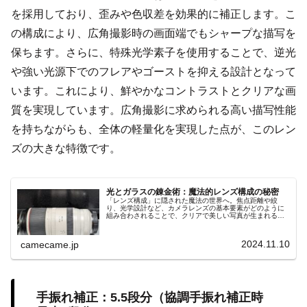
を採用しており、歪みや色収差を効果的に補正します。こ
の構成により、広角撮影時の画面端でもシャープな描写を
保ちます。さらに、特殊光学素子を使用することで、逆光
や強い光源下でのフレアやゴーストを抑える設計となって
います。これにより、鮮やかなコントラストとクリアな画
質を実現しています。広角撮影に求められる高い描写性能
を持ちながらも、全体の軽量化を実現した点が、このレン
ズの大きな特徴です。
光とガラスの錬金術：魔法的レンズ構成の秘密
「レンズ構成」に隠された魔法の世界へ。焦点距離や絞
り、光学設計など、カメラレンズの基本要素がどのように
組み合わされることで、クリアで美しい写真が生まれるの
かを解説します。光学技術と性能の進化が紡ぎ出す魔法の
ような撮影体験をご紹介。
2024.11.10
camecame.jp
手振れ補正：5.5段分（協調手振れ補正時