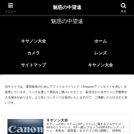
レトロなEFレンズ
魅惑の中望遠
メニュー
検索
魅惑の中望遠
キヤノン大全
ホーム
カメラ
レンズ
サイトマップ
キヤノン大全
当サイトでは、運営維持のためにアフィリエイトリンク（Amazonアソシエイトを含む）を
使用しています。リンクを通じて商品をご購入いただくと、販売元から当サイトに手数料が
入る場合があります。より良いコンテンツを提供いたしますので、ご理解いただけますと幸
いです。
キヤノン大全
キヤノンのRシステムとEFシステムに属するフルサイズ・
APS-Cミラーレス、EF一眼レフカメラやRF/EFレンズ（ズ
ーム・単焦点・超望遠）をカテゴリ別に網羅し、効率的に
探せる索引ページ。常に機種の内部リンク設計で回遊性向