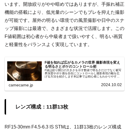
います。開放絞りがやや暗めではありますが、手振れ補正
機能の搭載により、低光量のシーンでもブレを抑えた撮影
が可能です。屋外の明るい環境での風景撮影や日中のスナ
ップ撮影には最適で、さまざまな状況で活躍します。この
F値範囲は初心者から中級者まで扱いやすく、明るい画質
と軽量性をバランスよく実現しています。
F値を知れば広がるカメラの世界 撮影表現を変え
る明るさとボケのコントロール術
F値は絞り開口の大きさを示す数値で明るさだけでなく被写
界深度やボケ感を自在にコントロールし撮影表現の幅を広
げる方法を紹介します本記事では初心者にもわかりやすい
手順やシーン別の設定ポイントを詳しく解説します具体例
付きでスキル向上サポート効果大
2024.10.02
camecame.jp
レンズ構成：11群13枚
RF15-30mm F4.5-6.3 IS STMは、11群13枚のレンズ構成