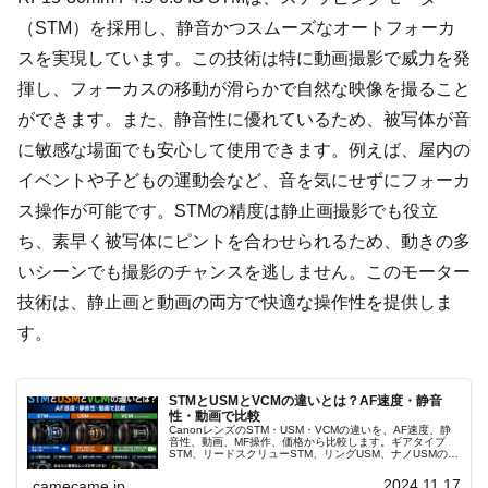
（STM）を採用し、静音かつスムーズなオートフォーカ
スを実現しています。この技術は特に動画撮影で威力を発
揮し、フォーカスの移動が滑らかで自然な映像を撮ること
ができます。また、静音性に優れているため、被写体が音
に敏感な場面でも安心して使用できます。例えば、屋内の
イベントや子どもの運動会など、音を気にせずにフォーカ
ス操作が可能です。STMの精度は静止画撮影でも役立
ち、素早く被写体にピントを合わせられるため、動きの多
いシーンでも撮影のチャンスを逃しません。このモーター
技術は、静止画と動画の両方で快適な操作性を提供しま
す。
STMとUSMとVCMの違いとは？AF速度・静音
性・動画で比較
CanonレンズのSTM・USM・VCMの違いを、AF速度、静
音性、動画、MF操作、価格から比較します。ギアタイプ
STM、リードスクリューSTM、リングUSM、ナノUSMの特
徴と、人物・野鳥・動画・中古レンズでの選び方まで解説
します。
2024.11.17
camecame.jp