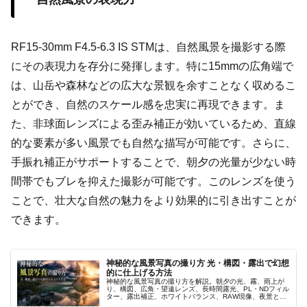
RF15-30mm F4.5-6.3 IS STMは、自然風景を撮影する際
にその表現力を存分に発揮します。特に15mmの広角端で
は、山岳や森林などの広大な景観を余すことなく収めるこ
とができ、自然のスケール感を忠実に再現できます。ま
た、非球面レンズによる歪み補正が効いているため、直線
的な要素が多い風景でも自然な描写が可能です。さらに、
手振れ補正がサポートすることで、朝夕の光量が少ない時
間帯でもブレを抑えた撮影が可能です。このレンズを使う
ことで、壮大な自然の魅力をより効果的に引き出すことが
できます。
神秘的な風景写真の撮り方 光・構図・露出で幻想
的に仕上げる方法
神秘的な風景写真の撮り方を解説。朝夕の光、霧、雨上が
り、構図、広角・望遠レンズ、長時間露光、PL・NDフィル
ター、露出補正、ホワイトバランス、RAW現像、夜景と星
景まで、Canon EOSシリーズの設定と幻想的に仕上げる方