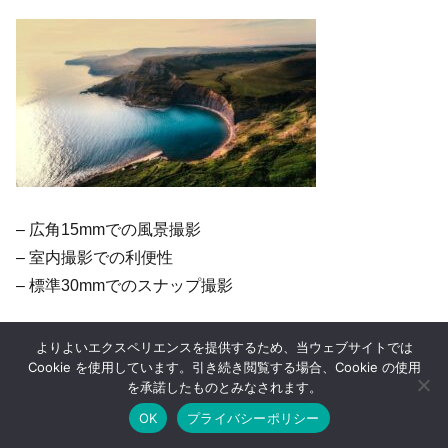
– 広角15mmでの風景撮影
– 室内撮影での利便性
– 標準30mmでのスナップ撮影
よりよいエクスペリエンスを提供するため、当ウェブサイトでは
広角15mmでの風景撮影
Cookie を使用しています。引き続き閲覧する場合、Cookie の使用
を承諾したものとみなされます。
OK
プライバシーポリシー
RF15-30mm F4.5-6.3 IS STMの広角15mmは、ダイナミッ
ホーム
シェア
目次へ
トップ
サイドバー