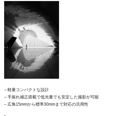
– 軽量コンパクトな設計
– 手振れ補正搭載で低光量でも安定した撮影が可能
– 広角15mmから標準30mmまで対応の汎用性