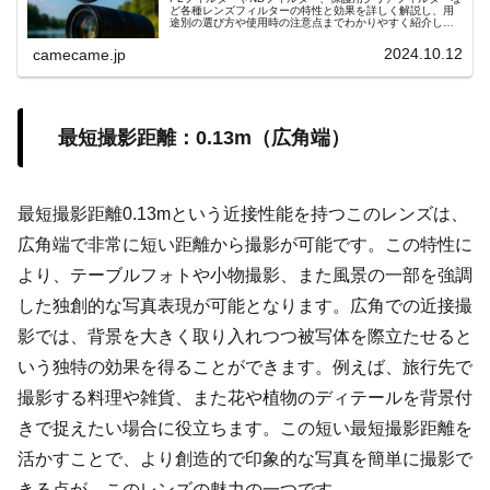
ど各種レンズフィルターの特性と効果を詳しく解説し、用
途別の選び方や使用時の注意点までわかりやすく紹介しま
す。撮影シーンに応じた光量調整や反射抑制の具体的な使
用例も参考にしてください
2024.10.12
camecame.jp
最短撮影距離：0.13m（広角端）
最短撮影距離0.13mという近接性能を持つこのレンズは、
広角端で非常に短い距離から撮影が可能です。この特性に
より、テーブルフォトや小物撮影、また風景の一部を強調
した独創的な写真表現が可能となります。広角での近接撮
影では、背景を大きく取り入れつつ被写体を際立たせると
いう独特の効果を得ることができます。例えば、旅行先で
撮影する料理や雑貨、また花や植物のディテールを背景付
きで捉えたい場合に役立ちます。この短い最短撮影距離を
活かすことで、より創造的で印象的な写真を簡単に撮影で
きる点が、このレンズの魅力の一つです。