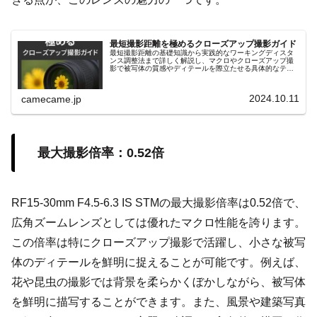
最短撮影距離を極めるクローズアップ撮影ガイド
最短撮影距離の基礎知識から実践的なワーキングディスタ
ンス調整法まで詳しく解説し、マクロやクローズアップ撮
影で被写体の質感やディテールを際立たせる具体的なテク
ニックを紹介します。リングライトや合成テクニックなど
も解説し、初心者にも役立つ内容。
2024.10.11
camecame.jp
最大撮影倍率：0.52倍
RF15-30mm F4.5-6.3 IS STMの最大撮影倍率は0.52倍で、
広角ズームレンズとしては優れたマクロ性能を誇ります。
この倍率は特にクローズアップ撮影で活躍し、小さな被写
体のディテールを鮮明に捉えることが可能です。例えば、
花や昆虫の撮影では背景を柔らかくぼかしながら、被写体
を鮮明に描写することができます。また、風景や建築写真