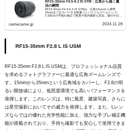
RF15-30mm F4.5-6.3 IS STM：広角から描く魔
法の瞬間
RF15-30mm F4.5-6.3 IS STMは、広角15mmから標準
30mmまでをカバーする軽量コンパクトなズームレンズ。
5.5段分の手振れ補正で夜景や室内撮影も安定。旅行や日常
使いに最適なこのレンズで、風景からスナップまで魔法的
な瞬間を捉えよう。
2024.11.28
camecame.jp
RF15-35mm F2.8 L IS USM
RF15-35mm F2.8 L IS USMは、プロフェッショナル品質
を求めるフォトグラファーに最適な広角ズームレンズで
す。15mmから35mmという広角域をカバーし、F2.8の明
るい開放値により、低照度環境でも高いパフォーマンスを
発揮します。このレンズは、特に風景、建築写真、さらに
は星空撮影においてその威力を発揮します。また、Lレン
ズならではの優れた光学性能に加え、強力な手ブレ補正機
能が搭載されており、手持ち撮影でも安心して使用できま