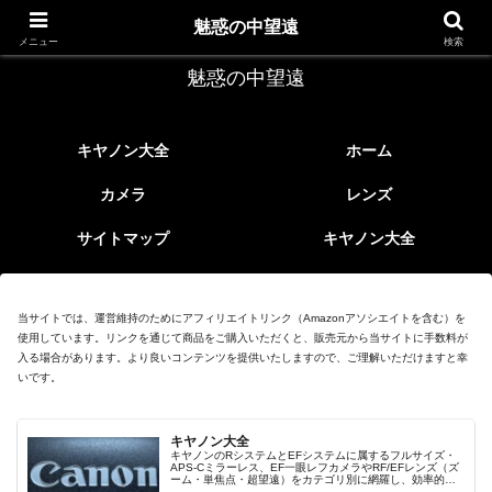
レトロなEFレンズ
魅惑の中望遠
メニュー
検索
魅惑の中望遠
キヤノン大全
ホーム
カメラ
レンズ
サイトマップ
キヤノン大全
当サイトでは、運営維持のためにアフィリエイトリンク（Amazonアソシエイトを含む）を
使用しています。リンクを通じて商品をご購入いただくと、販売元から当サイトに手数料が
入る場合があります。より良いコンテンツを提供いたしますので、ご理解いただけますと幸
いです。
キヤノン大全
キヤノンのRシステムとEFシステムに属するフルサイズ・
APS-Cミラーレス、EF一眼レフカメラやRF/EFレンズ（ズ
ーム・単焦点・超望遠）をカテゴリ別に網羅し、効率的に
探せる索引ページ。常に機種の内部リンク設計で回遊性向