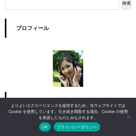
検索
プロフィール
花山 千春
よりよいエクスペリエンスを提供するため、当ウェブサイトでは
Cookie を使用しています。引き続き閲覧する場合、Cookie の使用
を承諾したものとみなされます。
フリーのプロカメラマン
東京工芸大学芸術学部写真学科卒業後、大手カメラメーカーに勤
OK
プライバシーポリシー
ホーム
シェア
目次へ
トップ
サイドバー
務。現在はフリーのプロカメラマンとして活動し、カメラに関す