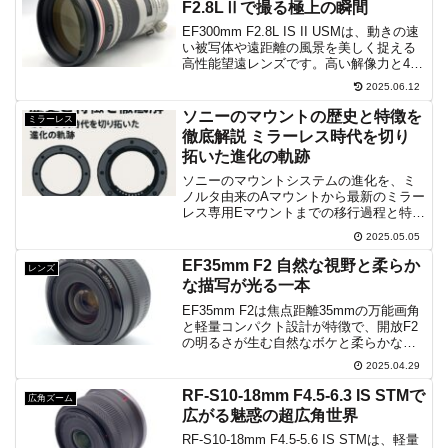
F2.8LⅡで撮る極上の瞬間
す。
EF300mm F2.8L IS II USMは、動きの速
い被写体や遠距離の風景を美しく捉える
高性能望遠レンズです。高い解像力と4段
分の手ブレ補正により、スポーツや野生
2025.06.12
動物の撮影で一瞬の美を逃さず捉えま
す。防塵・防滴性能を備え、屋外での撮
ソニーのマウントの歴史と特徴を
ミラーレス
影でも信頼できるパートナーです。
徹底解説 ミラーレス時代を切り
拓いた進化の軌跡
ソニーのマウントシステムの進化を、ミ
ノルタ由来のAマウントから最新のミラー
レス専用Eマウントまでの移行過程と特徴
を丁寧に解説します。電子接点を活かし
2025.05.05
た高速AFや小型軽量化、レンズ互換性の
実現など、主要技術と設計思想を網羅的
EF35mm F2 自然な視野と柔らか
レンズ
に紹介します。
な描写が光る一本
EF35mm F2は焦点距離35mmの万能画角
と軽量コンパクト設計が特徴で、開放F2
の明るさが生む自然なボケと柔らかな階
調でスナップから風景、ポートレートま
2025.04.29
で幅広いシーンを高解像に切り取りま
す。低照度や室内で対応し自然な色質感
RF-S10-18mm F4.5-6.3 IS STMで
広角ズーム
を再現します。
広がる魅惑の超広角世界
RF-S10-18mm F4.5-5.6 IS STMは、軽量