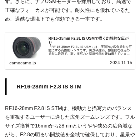
す。さらに、ナノUSMモーターを採用しており、高速で
正確なフォーカスが可能です。耐久性にも優れているた
め、過酷な環境下でも信頼できる一本です。
RF15-35mm F2.8L IS USMで描く幻想的な広が
り
「RF 15-35mm F2.8L IS USM」は、圧倒的な広角撮影を可
能にする高性能レンズです。風景や建築、独創的な視点の
撮影に最適で、高い描写力と暗所性能を兼ね備えていま
す。手ブレ補正と明るい開放F値が、あらゆるシーンで感動
的な一枚を実現します。
2024.11.15
camecame.jp
RF16-28mm F2.8 IS STM
RF16-28mm F2.8 IS STMは、機動力と描写力のバランス
を重視するユーザーに適した広角ズームレンズです。フル
サイズ換算で16mmから28mmというやや狭めの広角域な
がら、F2.8の明るい開放値を全域で確保しており、星景や