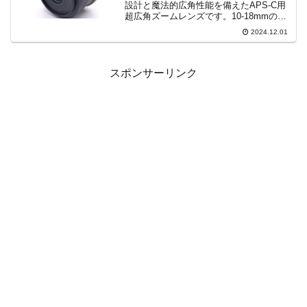
設計と魔法的広角性能を備えたAPS-C用
超広角ズームレンズです。10-18mmの焦
点距離で風景からスナップ撮影まで幅広
2024.12.01
く対応。静音STMと手ブレ補正により初
心者からプロまで理想的な1本です。">
スポンサーリンク