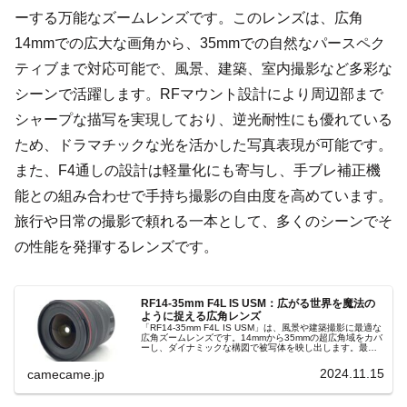
ーする万能なズームレンズです。このレンズは、広角
14mmでの広大な画角から、35mmでの自然なパースペク
ティブまで対応可能で、風景、建築、室内撮影など多彩な
シーンで活躍します。RFマウント設計により周辺部まで
シャープな描写を実現しており、逆光耐性にも優れている
ため、ドラマチックな光を活かした写真表現が可能です。
また、F4通しの設計は軽量化にも寄与し、手ブレ補正機
能との組み合わせで手持ち撮影の自由度を高めています。
旅行や日常の撮影で頼れる一本として、多くのシーンでそ
の性能を発揮するレンズです。
RF14-35mm F4L IS USM：広がる世界を魔法の
ように捉える広角レンズ
「RF14-35mm F4L IS USM」は、風景や建築撮影に最適な
広角ズームレンズです。14mmから35mmの超広角域をカバ
ーし、ダイナミックな構図で被写体を映し出します。最大
5.5段の手ブレ補正機能と防塵・防滴設計で、安定した画質
と信頼性を提供します。軽量コンパクトな設計により、旅
2024.11.15
camecame.jp
行や日常使いにも最適で、豊かな色再現とシャープな描写
力で、広がりあるシーンを魔法のように捉えます。