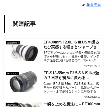
花山 千春
関連記事
EF400mm F2.8L IS III USM 撮る
超望遠単焦点
たび実感する軽さとシャープさ
EF広角ズームレンズの特長や用途別の選
び方を解説します。風景や建築、インテ
リア撮影における構図のコツやパースペ
クティブ効果の活用法、歪曲収差や手ブ
2025.05.12
レ補正対応モデルの特徴、携帯性を考慮
した選定ポイントまで幅広く紹介しま
EF-S18-55mm F3.5-5.6 IS IIの魅
EF-Sレンズ
す。表現力強化ヒント紹介。
力？日常が魔法に変わる…
Canon EF-S18-55mm F3.5-5.6 ISは、広
角から標準域をカバーし、風景からポー
トレートまで多彩なシーンに対応する汎
用性の高いズームレンズです。光学式手
2024.12.10
ブレ補正とスーパー・スペクトラ・コー
ティングにより、クリアな描写と美しい
一瞬を止める魔法に – EF300mm
望遠単焦点
ボケを実現。日常使いに最適な一品で