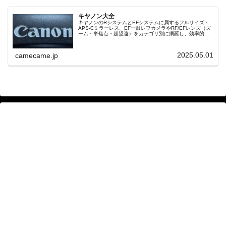
キヤノン大全
キヤノンのRシステムとEFシステムに属するフルサイズ・
APS-Cミラーレス、EF一眼レフカメラやRF/EFレンズ（ズ
ーム・単焦点・超望遠）をカテゴリ別に網羅し、効率的に
探せる索引ページ。常に機種の内部リンク設計で回遊性向
上と快適表示を両立。
2025.05.01
camecame.jp