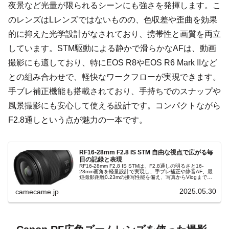
夜景など光量が限られるシーンにも強さを発揮します。こ
のレンズはLレンズではないものの、色収差や歪曲を効果
的に抑えた光学設計がなされており、携帯性と画質を両立
しています。STM駆動による静かで滑らかなAFは、動画
撮影にも適しており、特にEOS R8やEOS R6 Mark IIなど
との組み合わせで、軽快なワークフローが実現できます。
手ブレ補正機能も搭載されており、手持ちでのスナップや
風景撮影にも安心して使える設計です。コンパクトながら
F2.8通しという点が魅力の一本です。
RF16-28mm F2.8 IS STM 自由な視点で広がる毎
日の記録と表現
RF16-28mm F2.8 IS STMは、F2.8通しの明るさと16-
28mm画角を軽量設計で実現し、手ブレ補正や静音AF、最
短撮影距離0.23mの接写性能を備え、写真からVlogまでシ
ーンを選ばず活躍する高性能ズームレンズです。
2025.05.30
camecame.jp