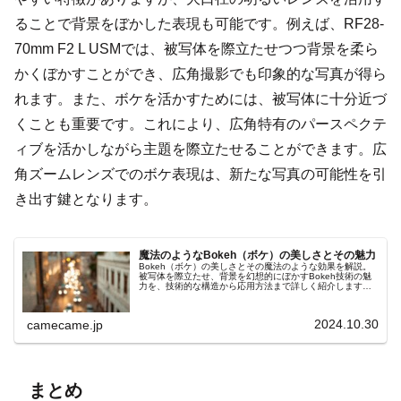
ることで背景をぼかした表現も可能です。例えば、RF28-
70mm F2 L USMでは、被写体を際立たせつつ背景を柔ら
かくぼかすことができ、広角撮影でも印象的な写真が得ら
れます。また、ボケを活かすためには、被写体に十分近づ
くことも重要です。これにより、広角特有のパースペクテ
ィブを活かしながら主題を際立たせることができます。広
角ズームレンズでのボケ表現は、新たな写真の可能性を引
き出す鍵となります。
魔法のようなBokeh（ボケ）の美しさとその魅力
Bokeh（ボケ）の美しさとその魔法のような効果を解説。
被写体を際立たせ、背景を幻想的にぼかすBokeh技術の魅
力を、技術的な構造から応用方法まで詳しく紹介します。
円形絞りや特殊コーティングが生み出す滑らかなボケの仕
組みや、他の撮影技術との連携による効果的な活用例も網
羅。夜景や静物、動物撮影でのボケの具体的な活用法を学
2024.10.30
camecame.jp
び、写真表現にさらなる奥行きと魅力をプラスしましょ
う。
まとめ