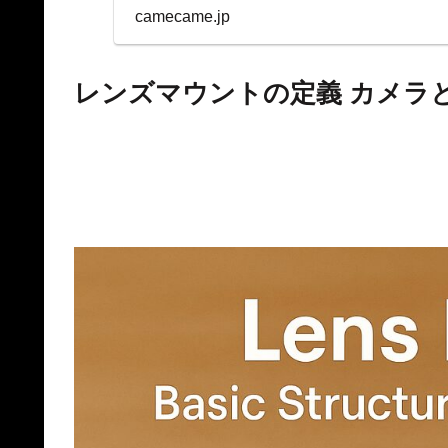
表示を両立。
camecame.jp
レンズマウントの定義 カメラ