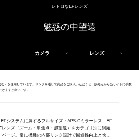
レトロなEFレンズ
魅惑の中望遠
カメラ
レンズ
を含む）を使用しています。リンクを通じて商品をご購入いただくと、販売元から当サイトに手数
だけますと幸いです。
EFシステムに属するフルサイズ・APS-Cミラーレス、EF
EFレンズ（ズーム・単焦点・超望遠）をカテゴリ別に網羅
引ページ。常に機種の内部リンク設計で回遊性向上と快適