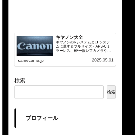
キヤノン大全
キヤノンのRシステムとEFシステ
ムに属するフルサイズ・APS-Cミ
ラーレス、EF一眼レフカメラや
RF/EFレンズ（ズーム・単焦点・超
望遠）をカテゴリ別に網羅し、効
2025.05.01
camecame.jp
率的に探せる索引ページ。常に機
種の内部リンク設計で回遊性向上
と快適表示を両立。
検索
検索
プロフィール