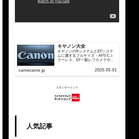
キヤノン大全
キヤノンのRシステムとEFシステ
ムに属するフルサイズ・APS-Cミ
ラーレス、EF一眼レフカメラや
RF/EFレンズ（ズーム・単焦点・超
望遠）をカテゴリ別に網羅し、効
2025.05.01
camecame.jp
率的に探せる索引ページ。常に機
種の内部リンク設計で回遊性向上
と快適表示を両立。
スポンサーリンク
人気記事