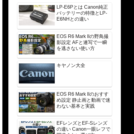
LP-E6Pとは Canon純正
バッテリーの特徴とLP-
E6NHとの違い
EOS R6 Mark IIの野鳥撮
影設定 AFと連写で一瞬
を逃さない使い方
キヤノン大全
EOS R6 Mark IIのおすす
め設定 静止画と動画で迷
わない基本と実践
EFレンズとEF-Sレンズ
の違い Canon一眼レフで