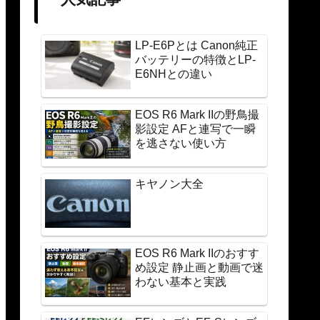
LP-E6Pとは Canon純正
バッテリーの特徴とLP-
E6NHとの違い
EOS R6 Mark IIの野鳥撮
影設定 AFと連写で一瞬
を逃さない使い方
キヤノン大全
EOS R6 Mark IIのおすす
め設定 静止画と動画で迷
わない基本と実践