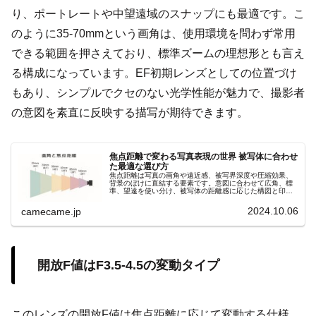
り、ポートレートや中望遠域のスナップにも最適です。こ
のように35-70mmという画角は、使用環境を問わず常用
できる範囲を押さえており、標準ズームの理想形とも言え
る構成になっています。EF初期レンズとしての位置づけ
もあり、シンプルでクセのない光学性能が魅力で、撮影者
の意図を素直に反映する描写が期待できます。
焦点距離で変わる写真表現の世界 被写体に合わせ
た最適な選び方
焦点距離は写真の画角や遠近感、被写界深度や圧縮効果、
背景のぼけに直結する要素です。意図に合わせて広角、標
準、望遠を使い分け、被写体の距離感に応じた構図と印象
を自在にコントロールしましょう。撮影意図を明確にし、
理想の一枚を狙いましょう。
2024.10.06
camecame.jp
開放F値はF3.5-4.5の変動タイプ
このレンズの開放F値は焦点距離に応じて変動する仕様