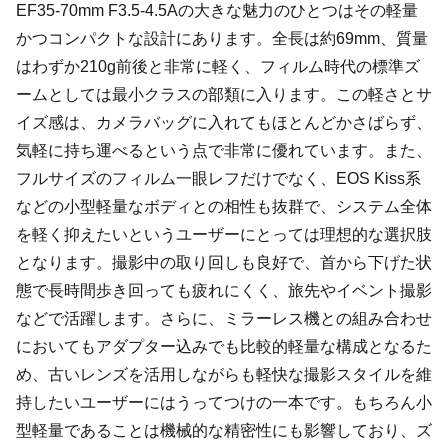
EF35-70mm F3.5-4.5Aの大きな魅力のひとつはその軽量
かつコンパクトな設計にあります。全長は約69mm、質量
はわずか210g前後と非常に軽く、フィルム時代の標準ズ
ームとしては最小クラスの部類に入ります。この軽さとサ
イズ感は、カメラバッグに入れてもほとんどかさばらず、
気軽に持ち運べるという点で非常に優れています。また、
フルサイズのフィルム一眼レフだけでなく、EOS Kiss系
などの小型軽量なボディとの相性も抜群で、システム全体
を軽く抑えたいというユーザーにとっては理想的な選択肢
となります。撮影中の取り回しも良好で、首から下げた状
態で長時間歩き回っても疲れにくく、旅先やイベント撮影
などで活躍します。さらに、ミラーレス機との組み合わせ
においてもアダプター込みでも比較的軽量な構成となるた
め、古いレンズを活用しながらも軽快な撮影スタイルを維
持したいユーザーにはうってつけの一本です。もちろん小
型軽量であることは機械的な精密性にも影響しており、ズ