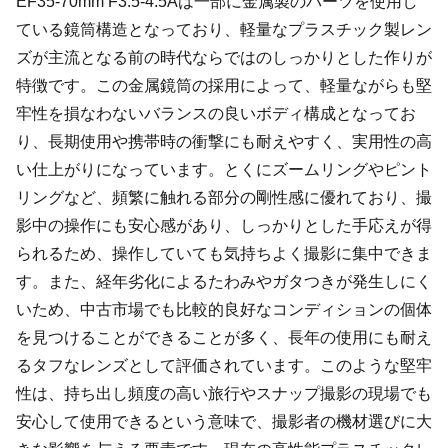
EF35-70mm F3.5-4.5Aは一部に金属製のパーツを使用し
ている鏡筒構造となっており、軽量なプラスチック製レン
ズが主流となる前の時代ならではのしっかりとした作りが
特徴です。この金属鏡筒の採用によって、軽量ながらも堅
牢性を損なわないバランスの良いボディ構成となってお
り、長期使用や携帯時の衝撃にも耐えやすく、実用性の高
い仕上がりになっています。とくにズームリングやピント
リングなど、頻繁に触れる部分の剛性感に優れており、撮
影中の操作にも安心感があり、しっかりとした手応えが得
られるため、操作していても気持ちよく撮影に集中できま
す。また、経年劣化によるたわみやガタつきが発生しにく
いため、中古市場でも比較的良好なコンディションの個体
を見つけることができることが多く、長年の使用にも耐え
るタフなレンズとして評価されています。このような堅牢
性は、持ち出し頻度の高い旅行やスナップ撮影の現場でも
安心して使用できるという意味で、撮影者の機材選びに大