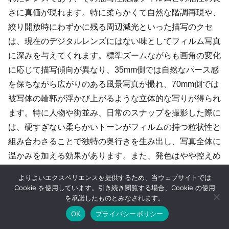
さに真価が現れます。特に柔らかくて自然な階調再現や、
絞り開放時にわずかに残る周辺減光といった描写のクセ
は、現在のデジタルレンズにはない味としてフィルム写真
に深みを与えてくれます。標準ズームながらも画角の変化
に応じて描写傾向が異なり、35mm側では自然なパース感
を保ちながら広がりのある風景写真が撮れ、70mm側では
被写体の輪郭が浮かび上がるような立体的な写りが得られ
ます。特に人物や街並み、日常のスナップを撮影した際に
は、硬すぎない柔らかいトーンがフィルムの持つ粒状性と
組み合わさることで独特の奥行きを生み出し、写真全体に
温かみを加える効果があります。また、発色はやや控えめ
でありながらも彩度が自然に乗るため、派手すぎず落ち着
よりよいエクスペリエンスを提供するため、当ウェブサイトでは
いた色再現が特徴です。コントラストは中庸で、露出の寛
Cookie を使用しています。引き続き閲覧する場合、Cookie の使用
を承諾したものとみなされます。
容度が広く、フィルムのダイナミックレンジを損なわない
設計となっており、ラチチュードの広いネガフィルムとの
OK
プライバシーポリシー
ホーム
シェア
目次へ
トップ
サイドバー
組み合わせでは特に力を発揮します。フィルム一眼レフと