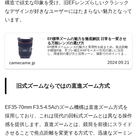
構造で頑丈な印象を受け、旧EFレンズらしいクラシック
なデザインが好きなユーザーにはたまらない魅力となって
います。
EF標準ズームの魅力を徹底解説 日常を一変させ
る万能レンズの選び方
EF標準ズームレンズの魅力と実用性を総まとめ。焦点距離
や開放F値、手ブレ補正やAFモーター方式の違いに注目
し、用途別の選び方と活用シーン、撮影でのポイントまで
わかりやすく解説。実写例や比較ポイントを紹介し、購入
前のチェック項目も提示します。
2024.09.21
camecame.jp
旧式ズームならではの直進ズーム方式
EF35-70mm F3.5-4.5Aのズーム機構は直進ズーム方式を
採用しており、これは現代の回転式ズームとは異なる操作
感を提供します。直進ズームとは、鏡筒を前後にスライド
させることで焦点距離を変更する方式で、迅速なズーミン