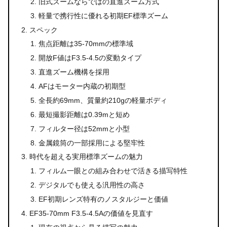
旧式ズームならではの直進ズーム方式
軽量で携行性に優れる初期EF標準ズーム
スペック
焦点距離は35-70mmの標準域
開放F値はF3.5-4.5の変動タイプ
直進ズーム機構を採用
AFはモーター内蔵の初期型
全長約69mm、質量約210gの軽量ボディ
最短撮影距離は0.39mと短め
フィルター径は52mmと小型
金属鏡筒の一部採用による堅牢性
時代を超える実用標準ズームの魅力
フィルム一眼との組み合わせで活きる描写特性
デジタルでも使える汎用性の高さ
EF初期レンズ特有のノスタルジーと価値
EF35-70mm F3.5-4.5Aの価値を見直す