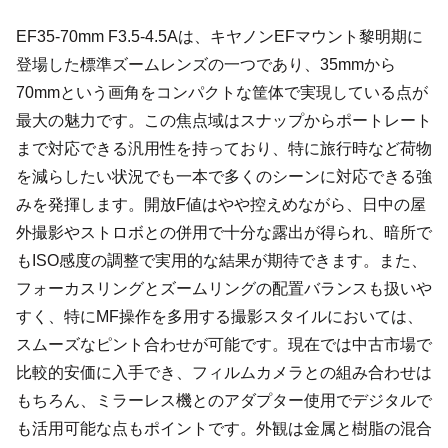
EF35-70mm F3.5-4.5Aは、キヤノンEFマウント黎明期に
登場した標準ズームレンズの一つであり、35mmから
70mmという画角をコンパクトな筐体で実現している点が
最大の魅力です。この焦点域はスナップからポートレート
まで対応できる汎用性を持っており、特に旅行時など荷物
を減らしたい状況でも一本で多くのシーンに対応できる強
みを発揮します。開放F値はやや控えめながら、日中の屋
外撮影やストロボとの併用で十分な露出が得られ、暗所で
もISO感度の調整で実用的な結果が期待できます。また、
フォーカスリングとズームリングの配置バランスも扱いや
すく、特にMF操作を多用する撮影スタイルにおいては、
スムーズなピント合わせが可能です。現在では中古市場で
比較的安価に入手でき、フィルムカメラとの組み合わせは
もちろん、ミラーレス機とのアダプター使用でデジタルで
も活用可能な点もポイントです。外観は金属と樹脂の混合