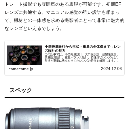
トレート撮影でも雰囲気のある表現が可能です。初期EF
レンズに共通する、マニュアル感覚の強い設計も相まっ
て、機材との一体感を求める撮影者にとって非常に魅力的
なレンズといえるでしょう。
小型軽量設計から形状・重量の全体像まで：レン
ズ設計の魅力
この記事では、小型軽量設計、大口径設計、超望遠設計、
防塵防滴設計、重量バランス設計、特殊形状レンズなど、
形状と重量に焦点を当てたレンズの特徴を解説します。撮
影スタイルに合ったレンズ選びで撮影の幅を広げましょ
う。
2024.12.06
camecame.jp
スペック