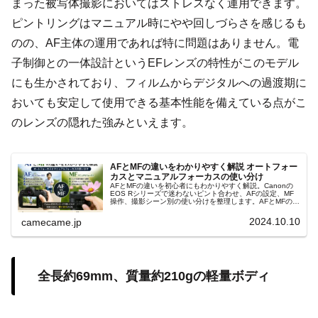
まった被写体撮影においてはストレスなく運用できます。
ピントリングはマニュアル時にやや回しづらさを感じるも
のの、AF主体の運用であれば特に問題はありません。電
子制御との一体設計というEFレンズの特性がこのモデル
にも生かされており、フィルムからデジタルへの過渡期に
おいても安定して使用できる基本性能を備えている点がこ
のレンズの隠れた強みといえます。
AFとMFの違いをわかりやすく解説 オートフォー
カスとマニュアルフォーカスの使い分け
AFとMFの違いを初心者にもわかりやすく解説。Canonの
EOS Rシリーズで迷わないピント合わせ、AFの設定、MF
操作、撮影シーン別の使い分けを整理します。AFとMFの判
断、フォーカスポイント、ピントが合わない原因まで実践
的に解説します。
2024.10.10
camecame.jp
全長約69mm、質量約210gの軽量ボディ