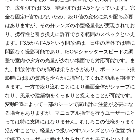
で、広角側ではF3.5、望遠側ではF4.5となっています。完
全な固定F値ではないため、絞り値の変化に気を配る必要
はありますが、その分レンズの小型軽量化が実現されてお
り、携行性と引き換えに許容できる範囲のスペックといえ
ます。F3.5からF4.5という開放値は、日中の屋外では特に
問題なく撮影可能であり、ISOやシャッタースピードの調
整で室内や夕方の光量が少ない場面でも対応可能です。ま
た、開放付近での描写は柔らかさがあり、ポートレート撮
影時には肌の質感を滑らかに描写してくれる効果も期待で
きます。一方で絞り込むことにより画面全体がシャープに
なり、風景や建築物をくっきりと捉えることが可能です。
変動F値によって一部のシーンで露出計に注意が必要にな
る場合もありますが、マニュアル操作を行うユーザーにと
っては特に支障にはなりません。むしろこの仕様をうまく
活かすことで、軽量かつ扱いやすいレンズという位置づけ
で幅広いユーザーに受け入れられてきたモデルといえま