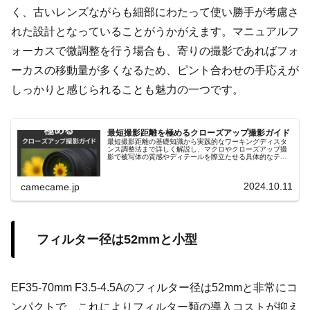
く、古いレンズながらも細部にわたって使い勝手が考慮さ
れた設計となっていることがうかがえます。マニュアルフ
ォーカスで微調整を行う場合も、寄りの撮影であればフォ
ーカスの移動量が多くなるため、ピント合わせの手応えが
しっかりと感じられることも魅力の一つです。
最短撮影距離を極めるクローズアップ撮影ガイド
最短撮影距離の基礎知識から実践的なワーキングディスタ
ンス調整法まで詳しく解説し、マクロやクローズアップ撮
影で被写体の質感やディテールを際立たせる具体的なテク
ニックを紹介します。リングライトや合成テクニックなど
も解説し、初心者にも役立つ内容。
2024.10.11
camecame.jp
フィルター径は52mmと小型
EF35-70mm F3.5-4.5Aのフィルター径は52mmと非常にコ
ンパクトで、これによりフィルター類の導入コストが抑え