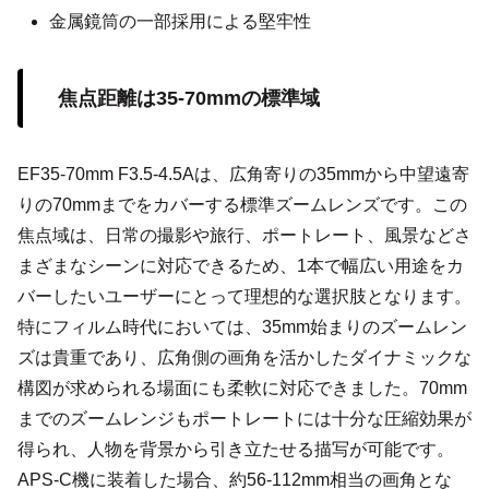
金属鏡筒の一部採用による堅牢性
焦点距離は35-70mmの標準域
EF35-70mm F3.5-4.5Aは、広角寄りの35mmから中望遠寄
りの70mmまでをカバーする標準ズームレンズです。この
焦点域は、日常の撮影や旅行、ポートレート、風景などさ
まざまなシーンに対応できるため、1本で幅広い用途をカ
バーしたいユーザーにとって理想的な選択肢となります。
特にフィルム時代においては、35mm始まりのズームレン
ズは貴重であり、広角側の画角を活かしたダイナミックな
構図が求められる場面にも柔軟に対応できました。70mm
までのズームレンジもポートレートには十分な圧縮効果が
得られ、人物を背景から引き立たせる描写が可能です。
APS-C機に装着した場合、約56-112mm相当の画角とな