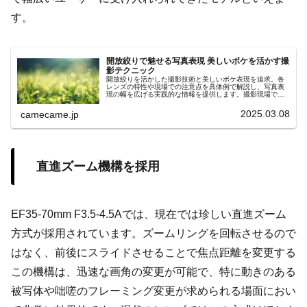
す。
開放絞りで魅せる写真表現 美しいボケを活かす撮
影テクニック
開放絞りを活かした撮影技術と美しいボケ表現を追求。各
レンズの特性や現場での注意点を具体例で解説し、写真表
現の幅を広げる実践的な情報を提供します。撮影現場で役
立つ具体的アドバイスや、レンズ選びのポイントを網羅
し、初心者も大いに満足な情報です。
2025.03.08
camecame.jp
直進ズーム機構を採用
EF35-70mm F3.5-4.5Aでは、現在では珍しい直進ズーム
方式が採用されています。ズームリングを回転させるので
はなく、前後にスライドさせることで焦点距離を変更する
この機構は、迅速な画角の変更が可能で、特に動きのある
被写体や咄嗟のフレーミング変更が求められる場面におい