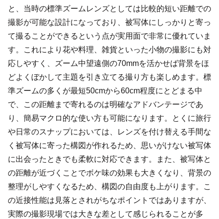
と、当時の標準ズームレンズとしては比較的短い距離での
撮影が可能な設計になっており、被写体にしっかりと寄っ
て撮ることができるという点が実用面で非常に優れていま
す。これにより花や料理、雑貨といった小物の撮影にも対
応しやすく、ズーム中望遠側の70mmを活かせば背景をほ
どよくぼかして主題を引き立てる撮り方も楽しめます。標
準ズームの多くが最短50cmから60cm程度にとどまる中
で、この距離まで寄れるのは明確なアドバンテージであ
り、簡易マクロ的な使い方も可能になります。とくに旅行
や日常のスナップにおいては、レンズを付け替える手間な
く被写体に寄った構図が作れるため、思いがけない被写体
に出会ったときでも柔軟に対応できます。また、被写体と
の距離が近づくことでボケ味の効果も大きくなり、背景の
整理がしやすくなるため、構図の自由度も上がります。こ
の近接性能は見落とされがちなポイントではありますが、
実際の撮影現場では大きな差として感じられることが多