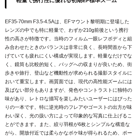
軽量で携行性に優れる初期EF標準ズーム
EF35-70mm F3.5-4.5Aは、EFマウント黎明期に登場した
レンズの中でも特に軽量で、わずか210g前後という携行
性の高さが特徴です。当時のフィルム一眼レフボディと組
み合わせたときのバランスは非常に良く、長時間首から下
げていても疲れにくい構成が実現します。軽量なだけでな
く、鏡筒も比較的短く、バッグへの収まりが良いため、街
歩きや旅行、登山など機動性が求められる撮影スタイルに
おいて重宝します。画質面では、現代の高性能ズームには
及ばない部分もありますが、発色やコントラストに独特の
味があり、レトロな描写を楽しみたいユーザーにはぴった
りの一本です。特に逆光時のフレアやゴーストの出方が味
わい深く、光の扱い方によって印象的な写真に仕上げるこ
とができます。また、絞り羽根が6枚とシンプルな構造な
がら、開放付近では柔らかなボケ味が得られるため、ポー