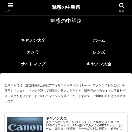
レトロなEFレンズ
魅惑の中望遠
メニュー
検索
魅惑の中望遠
キヤノン大全
ホーム
カメラ
レンズ
サイトマップ
キヤノン大全
当サイトでは、運営維持のためにアフィリエイトリンク（Amazonアソシエイトを含む）を
使用しています。リンクを通じて商品をご購入いただくと、販売元から当サイトに手数料が
入る場合があります。より良いコンテンツを提供いたしますので、ご理解いただけますと幸
いです。
キヤノン大全
キヤノンのRシステムとEFシステムに属するフルサイズ・
APS-Cミラーレス、EF一眼レフカメラやRF/EFレンズ（ズ
ーム・単焦点・超望遠）をカテゴリ別に網羅し、効率的に
探せる索引ページ。常に機種の内部リンク設計で回遊性向