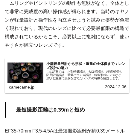
ームリングやピントリングの動作も無駄がなく、全体とし
て非常に完成度の高い操作感が得られます。当時のキヤノ
ンが軽量設計と操作性を両立させようと試みた姿勢が色濃
く現れており、現代のレンズに比べて必要最低限の構造で
構成されているからこそ、必要以上に複雑にならず、使い
やすさが際立つレンズです。
小型軽量設計から形状・重量の全体像まで：レン
ズ設計の魅力
この記事では、小型軽量設計、大口径設計、超望遠設計、
防塵防滴設計、重量バランス設計、特殊形状レンズなど、
形状と重量に焦点を当てたレンズの特徴を解説します。撮
影スタイルに合ったレンズ選びで撮影の幅を広げましょ
う。
2024.12.06
camecame.jp
最短撮影距離は0.39mと短め
EF35-70mm F3.5-4.5Aは最短撮影距離が約0.39メートル