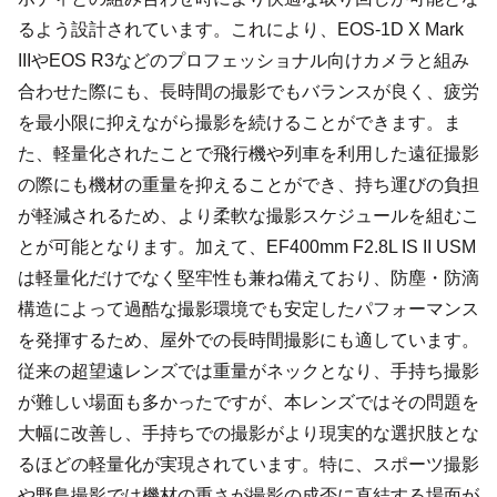
るよう設計されています。これにより、EOS-1D X Mark
IIIやEOS R3などのプロフェッショナル向けカメラと組み
合わせた際にも、長時間の撮影でもバランスが良く、疲労
を最小限に抑えながら撮影を続けることができます。ま
た、軽量化されたことで飛行機や列車を利用した遠征撮影
の際にも機材の重量を抑えることができ、持ち運びの負担
が軽減されるため、より柔軟な撮影スケジュールを組むこ
とが可能となります。加えて、EF400mm F2.8L IS II USM
は軽量化だけでなく堅牢性も兼ね備えており、防塵・防滴
構造によって過酷な撮影環境でも安定したパフォーマンス
を発揮するため、屋外での長時間撮影にも適しています。
従来の超望遠レンズでは重量がネックとなり、手持ち撮影
が難しい場面も多かったですが、本レンズではその問題を
大幅に改善し、手持ちでの撮影がより現実的な選択肢とな
るほどの軽量化が実現されています。特に、スポーツ撮影
や野鳥撮影では機材の重さが撮影の成否に直結する場面が