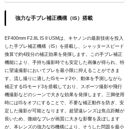
強力な手ブレ補正機構（IS）搭載
EF400mm F2.8L IS II USMは、キヤノンの最新技術を投入
した手ブレ補正機構（IS）を搭載し、シャッタースピード
換算で約4段分の補正効果を発揮します。この手ブレ補正
機能により、手持ち撮影時でも安定した画像が得られ、特
に望遠撮影においてブレを最小限に抑えることができま
す。流し撮りに適したISモード2や、動体を予測しながら
補正するISモード3を搭載しており、スポーツ撮影や飛行
機撮影などのシーンで大きな効果を発揮します。三脚使用
時にはISをオフにすることで、不要な補正動作を防ぎ、安
定した撮影が可能となります。超望遠レンズは焦点距離が
長いため、微細なブレが画質に大きな影響を及ぼします
が、本レンズの強力なIS機構により、そうした問題を最小