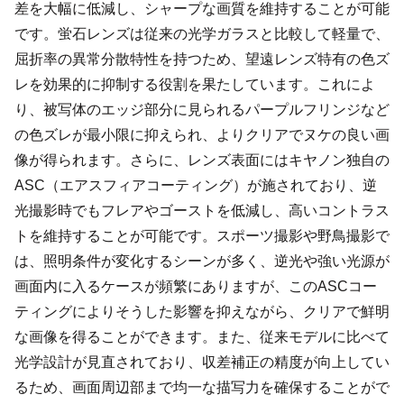
差を大幅に低減し、シャープな画質を維持することが可能
です。蛍石レンズは従来の光学ガラスと比較して軽量で、
屈折率の異常分散特性を持つため、望遠レンズ特有の色ズ
レを効果的に抑制する役割を果たしています。これによ
り、被写体のエッジ部分に見られるパープルフリンジなど
の色ズレが最小限に抑えられ、よりクリアでヌケの良い画
像が得られます。さらに、レンズ表面にはキヤノン独自の
ASC（エアスフィアコーティング）が施されており、逆
光撮影時でもフレアやゴーストを低減し、高いコントラス
トを維持することが可能です。スポーツ撮影や野鳥撮影で
は、照明条件が変化するシーンが多く、逆光や強い光源が
画面内に入るケースが頻繁にありますが、このASCコー
ティングによりそうした影響を抑えながら、クリアで鮮明
な画像を得ることができます。また、従来モデルに比べて
光学設計が見直されており、収差補正の精度が向上してい
るため、画面周辺部まで均一な描写力を確保することがで