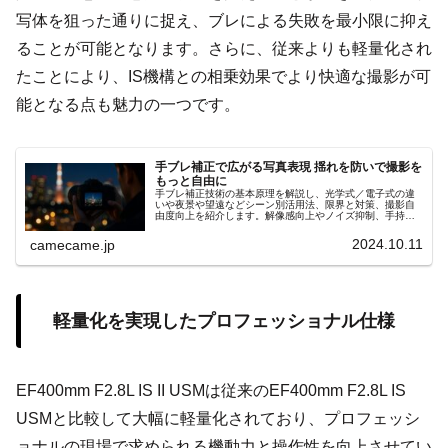
写体を狙った通りに捉え、ブレによる失敗を最小限に抑え
ることが可能となります。さらに、従来よりも軽量化され
たことにより、IS機構との相乗効果でより快適な撮影が可
能となる点も魅力の一つです。
手ブレ補正で広がる写真表現 揺れを防いで撮影を
もっと自由に
手ブレ補正技術の基本原理を解説し、光学式／電子式の違
いや夜景や望遠などシーン別活用法、限界と対策、撮影自
由度向上を紹介します。解像感向上やノイズ抑制、手持ち
夜景撮影や動画Vlogでの安定性強化、更に実例とともに分
かりやすく的確に解説
2024.10.11
camecame.jp
軽量化を実現したプロフェッショナル仕様
EF400mm F2.8L IS II USMは従来のEF400mm F2.8L IS
USMと比較して大幅に軽量化されており、プロフェッシ
ョナルの現場で求められる機動力と操作性を向上させてい