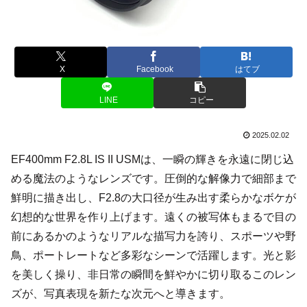
X
Facebook
はてブ
LINE
コピー
2025.02.02
EF400mm F2.8L IS II USMは、一瞬の輝きを永遠に閉じ込
める魔法のようなレンズです。圧倒的な解像力で細部まで
鮮明に描き出し、F2.8の大口径が生み出す柔らかなボケが
幻想的な世界を作り上げます。遠くの被写体もまるで目の
前にあるかのようなリアルな描写力を誇り、スポーツや野
鳥、ポートレートなど多彩なシーンで活躍します。光と影
を美しく操り、非日常の瞬間を鮮やかに切り取るこのレン
ズが、写真表現を新たな次元へと導きます。