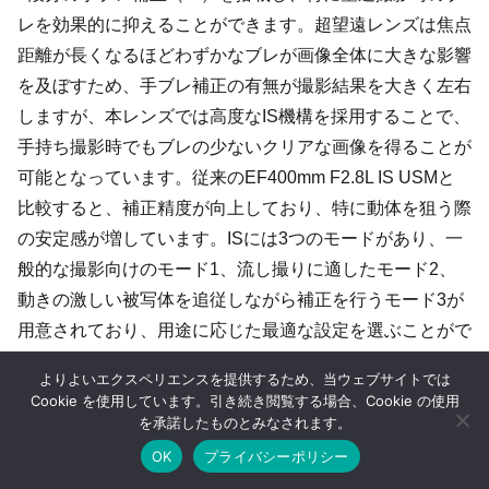
レを効果的に抑えることができます。超望遠レンズは焦点
距離が長くなるほどわずかなブレが画像全体に大きな影響
を及ぼすため、手ブレ補正の有無が撮影結果を大きく左右
しますが、本レンズでは高度なIS機構を採用することで、
手持ち撮影時でもブレの少ないクリアな画像を得ることが
可能となっています。従来のEF400mm F2.8L IS USMと
比較すると、補正精度が向上しており、特に動体を狙う際
の安定感が増しています。ISには3つのモードがあり、一
般的な撮影向けのモード1、流し撮りに適したモード2、
動きの激しい被写体を追従しながら補正を行うモード3が
用意されており、用途に応じた最適な設定を選ぶことがで
きます。スポーツ撮影では選手の動きに合わせてカメラを
よりよいエクスペリエンスを提供するため、当ウェブサイトでは
振る必要がありますが、モード2では流し撮り時に縦方向
Cookie を使用しています。引き続き閲覧する場合、Cookie の使用
のブレを抑えながら横方向の動きを自然に表現することが
を承諾したものとみなされます。
可能となり、躍動感のある撮影が行えます。また、モード
OK
プライバシーポリシー
ホーム
シェア
目次へ
トップ
サイドバー
3ではシャッターを切る瞬間だけ手ブレ補正が作動するた