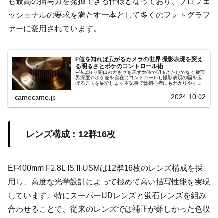
も最高の描写力を発揮できる仕様となっており、プロフェ
ッショナルの要求を満たす一本として多くのフォトグラフ
ァーに愛用されています。
F値を知れば広がるカメラの世界 撮影表現を変え
る明るさとボケのコントロール術
F値は絞り開口の大きさを示す数値で明るさだけでなく被写
界深度やボケ感を自在にコントロールし撮影表現の幅を広
げる方法を紹介します本記事では初心者にもわかりやすい
手順やシーン別の設定ポイントを詳しく解説します具体例
付きでスキル向上サポート効果大
2024.10.02
camecame.jp
レンズ構成：12群16枚
EF400mm F2.8L IS II USMは12群16枚のレンズ構成を採
用し、高度な光学設計によって極めて高い描写性能を実現
しています。特にスーパーUDレンズと蛍石レンズを組み
合わせることで、従来のレンズでは補正が難しかった色収