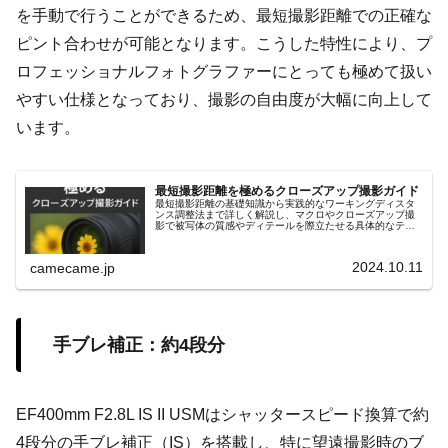
を手動で行うことができるため、最短撮影距離での正確な
ピント合わせが可能となります。こうした特性により、プ
ロフェッショナルフォトグラファーにとっても極めて扱い
やすい仕様となっており、撮影の自由度が大幅に向上して
います。
最短撮影距離を極めるクローズアップ撮影ガイド
最短撮影距離の基礎知識から実践的なワーキングディスタ
ンス調整法まで詳しく解説し、マクロやクローズアップ撮
影で被写体の質感やディテールを際立たせる具体的なテク
ニックを紹介します。リングライトや合成テクニックなど
も解説し、初心者にも役立つ内容。
2024.10.11
camecame.jp
手ブレ補正：約4段分
EF400mm F2.8L IS II USMはシャッタースピード換算で約
4段分の手ブレ補正（IS）を搭載し、特に望遠撮影時のブ