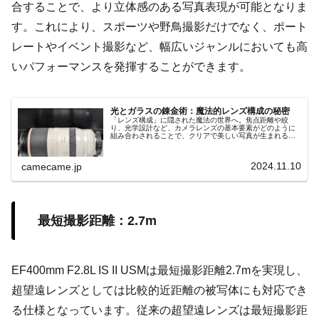
合することで、より立体感のある写真表現が可能となりま
す。これにより、スポーツや野鳥撮影だけでなく、ポート
レートやイベント撮影など、幅広いジャンルにおいても高
いパフォーマンスを発揮することができます。
光とガラスの錬金術：魔法的レンズ構成の秘密
「レンズ構成」に隠された魔法の世界へ。焦点距離や絞
り、光学設計など、カメラレンズの基本要素がどのように
組み合わされることで、クリアで美しい写真が生まれるの
かを解説します。光学技術と性能の進化が紡ぎ出す魔法の
ような撮影体験をご紹介。
2024.11.10
camecame.jp
最短撮影距離：2.7m
EF400mm F2.8L IS II USMは最短撮影距離2.7mを実現し、
超望遠レンズとしては比較的近距離の被写体にも対応でき
る仕様となっています。従来の超望遠レンズは最短撮影距