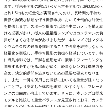
ます。従来モデルの約5.37kgから本モデルでは約3.85kgへ
と約1.5kgもの軽量化が実現されており、長時間の手持ち
撮影や頻繁な移動を伴う撮影環境において圧倒的な利便性
を提供します。スポーツ撮影では試合中にカメラを構え続
ける必要があり、従来の重量級レンズではカメラマンの負
担が大きくなる傾向がありましたが、本レンズではマグネ
シウム合金製の鏡筒を採用することで強度を維持しながら
軽量化を実現し、手持ち撮影の負担を軽減しています。特
に野鳥撮影では、三脚を使用せずに素早くフレーミングを
調整する必要がある場面が多く、軽量なレンズは機動力を
高め、決定的瞬間を逃さないための重要な要素となりま
す。また、一脚を併用した撮影においても重量が軽くなっ
たことでより安定した構図を維持しやすくなり、フレーミ
ングの自由度が向上しています。さらに、本レンズは従来
モデルと比較して重量バランスが見直されており、カメラ
ボディとの組み合わせ時により快適な取り回しが可能とな