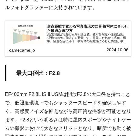
ルフォトグラファーに支持されています。
焦点距離で変わる写真表現の世界 被写体に合わせ
た最適な選び方
焦点距離は写真の画角や遠近感、被写界深度や圧縮効果、
背景のぼけに直結する要素です。意図に合わせて広角、標
準、望遠を使い分け、被写体の距離感に応じた構図と印象
を自在にコントロールしましょう。撮影意図を明確にし、
理想の一枚を狙いましょう。
2024.10.06
camecame.jp
最大口径比：F2.8
EF400mm F2.8L IS II USMは開放F2.8の大口径を持つこと
で、低照度環境下でもシャッタースピードを確保しやす
く、高感度ノイズを抑えながら高画質な撮影が可能となり
ます。F2.8という明るさは特に屋内スポーツやナイトゲー
ムの撮影において大きなメリットとなり、暗所でも動く被