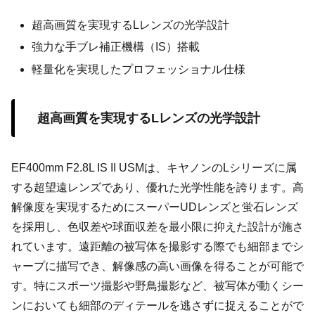
超高画質を実現するLレンズの光学設計
強力な手ブレ補正機構（IS）搭載
軽量化を実現したプロフェッショナル仕様
超高画質を実現するLレンズの光学設計
EF400mm F2.8L IS II USMは、キヤノンのLシリーズに属
する超望遠レンズであり、優れた光学性能を誇ります。高
解像度を実現するためにスーパーUDレンズと蛍石レンズ
を採用し、色収差や球面収差を最小限に抑えた設計が施さ
れています。遠距離の被写体を撮影する際でも細部までシ
ャープに描写でき、解像感の高い画像を得ることが可能で
す。特にスポーツ撮影や野鳥撮影など、被写体が動くシー
ンにおいても細部のディテールを逃さずに捉えることがで