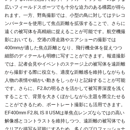
広いフィールドスポーツでも十分な迫力のある構図が得ら
れます。一方、野鳥撮影では、小型の鳥に対してはテレコ
ンバーターを使用して焦点距離を拡張することで、さらに
遠くの被写体を高精細に捉えることが可能です。航空機撮
影においても、空港の滑走路やエアショーの撮影では
400mmが適した焦点距離となり、飛行機全体を捉えつつ
細部のディテールも明瞭に写すことができます。報道撮影
では、記者会見やイベントのステージ上の被写体を遠距離
から撮影する際に役立ち、適度な距離感を維持しながらも
人物の表情や細かい動きをしっかりと記録することが可能
です。さらに、F2.8の明るさを活かして被写界深度を浅く
することで、背景を大きくぼかしながら主題を際立たせる
ことができるため、ポートレート撮影にも活用できます。
EF400mm F2.8L IS II USMは単焦点レンズならではの高い
解像感とコントラストを維持しつつ、遠距離の被写体でも
クリアな描写を可能にするため、多くのプロフェッショナ