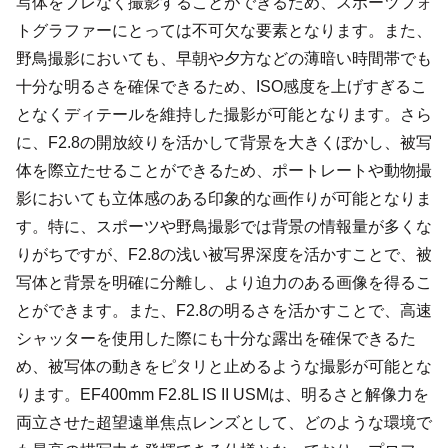
写体をブレなく撮影することができるため、スポーツフォ
トグラファーにとっては不可欠な要素となります。また、
野鳥撮影においても、早朝や夕方などの薄暗い時間帯でも
十分な明るさを確保できるため、ISO感度を上げすぎるこ
となくディテールを維持した撮影が可能となります。さら
に、F2.8の開放絞りを活かして背景を大きくぼかし、被写
体を際立たせることができるため、ポートレートや動物撮
影においても立体感のある印象的な画作りが可能となりま
す。特に、スポーツや野鳥撮影では背景の情報量が多くな
りがちですが、F2.8の浅い被写界深度を活かすことで、被
写体と背景を明確に分離し、より迫力のある画像を得るこ
とができます。また、F2.8の明るさを活かすことで、高速
シャッターを使用した際にも十分な露出を確保できるた
め、被写体の動きをピタリと止めるような撮影が可能とな
ります。EF400mm F2.8L IS II USMは、明るさと解像力を
両立させた超望遠単焦点レンズとして、どのような環境で