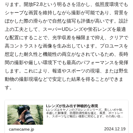
ります。開放F2.8という明るさを活かし、低照度環境でも
シャープな画質を維持しながら撮影が可能であり、背景を
ぼかした際の滑らかで自然な描写も評価が高いです。設計
上の工夫として、スーパーUDレンズや蛍石レンズを最適
な配置にすることで、光学収差を極限まで抑え、クリアで
高コントラストな画像を生み出しています。プロユースを
想定した耐久性と機能性の両立がなされているため、長時
間の撮影や厳しい環境下でも最高のパフォーマンスを発揮
します。これにより、報道やスポーツの現場、または野生
動物の撮影現場などで安定した結果を得ることができま
す。
Lレンズが生み出す神秘的な表現
Lレンズはキヤノンのプロレンズシリーズ。美しいボケ味、
卓越した解像度、防塵防滴性能を備え、風景、ポートレー
ト、スポーツなど幅広い撮影に対応します。その高い信頼
性とパフォーマンスは、初心者からプロまで幅広い層にサ
ポートされています。
2024.12.19
camecame.jp