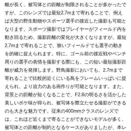
離が長く、被写体との距離が制限されることが多かったで
すが、このレンズでは最短2.7mまで寄れることで、例え
ば大型の野生動物やスポーツ選手の接近した撮影も可能と
なります。スポーツ撮影ではプレイヤーがフィールド内を
動き回るため、撮影距離の変化が大きくなりますが、最短
2.7mまで寄れることで、狭いフィールドでも選手の動き
を的確に捉えられます。特に、ゴール前の接近戦やベンチ
周りの選手の表情を撮影する際にも、この短い最短撮影距
離が威力を発揮します。野鳥撮影においても、2.7mまで
寄れることで比較的近くにいる鳥をフレームいっぱいに捉
えられ、より迫力のある画作りが可能となります。また、
背景との距離が短くなることで、F2.8の明るさを活かした
美しいボケ味が得られ、被写体を際立たせる撮影ができる
のも大きな魅力です。従来の400mmクラスのレンズで
は、これほど近くまで寄ることができないモデルが多く、
被写体との距離が制約となるケースがありましたが、本レ