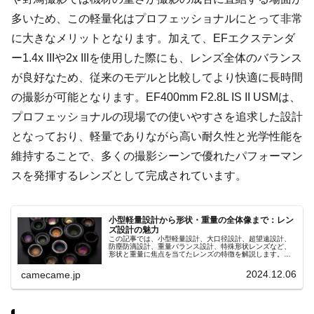
多いため、この軽量化はプロフェッショナルにとって非常
に大きなメリットとなります。加えて、EFエクステンダ
ー1.4x IIIや2x IIIを使用した際にも、レンズ全体のバランス
が良好なため、従来のモデルと比較してより快適に長時間
の撮影が可能となります。EF400mm F2.8L IS II USMは、
プロフェッショナルの現場での使いやすさを追求した設計
となっており、軽量でありながら高い耐久性と光学性能を
維持することで、多くの撮影シーンで優れたパフォーマン
スを発揮するレンズとして完成されています。
小型軽量設計から形状・重量の全体像まで：レン
ズ設計の魅力
この記事では、小型軽量設計、大口径設計、超望遠設計、
防塵防滴設計、重量バランス設計、特殊形状レンズなど、
形状と重量に焦点を当てたレンズの特徴を解説します。撮
影スタイルに合ったレンズ選びで撮影の幅を広げましょ
う。
2024.12.06
camecame.jp