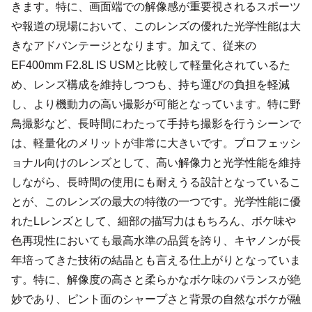
きます。特に、画面端での解像感が重要視されるスポーツ
や報道の現場において、このレンズの優れた光学性能は大
きなアドバンテージとなります。加えて、従来の
EF400mm F2.8L IS USMと比較して軽量化されているた
め、レンズ構成を維持しつつも、持ち運びの負担を軽減
し、より機動力の高い撮影が可能となっています。特に野
鳥撮影など、長時間にわたって手持ち撮影を行うシーンで
は、軽量化のメリットが非常に大きいです。プロフェッシ
ョナル向けのレンズとして、高い解像力と光学性能を維持
しながら、長時間の使用にも耐えうる設計となっているこ
とが、このレンズの最大の特徴の一つです。光学性能に優
れたLレンズとして、細部の描写力はもちろん、ボケ味や
色再現性においても最高水準の品質を誇り、キヤノンが長
年培ってきた技術の結晶とも言える仕上がりとなっていま
す。特に、解像度の高さと柔らかなボケ味のバランスが絶
妙であり、ピント面のシャープさと背景の自然なボケが融