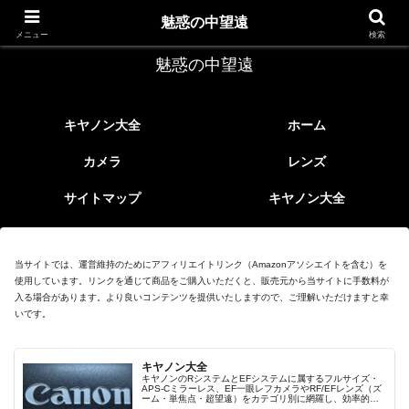
レトロなEFレンズ
魅惑の中望遠
メニュー
検索
魅惑の中望遠
キヤノン大全
ホーム
カメラ
レンズ
サイトマップ
キヤノン大全
当サイトでは、運営維持のためにアフィリエイトリンク（Amazonアソシエイトを含む）を
使用しています。リンクを通じて商品をご購入いただくと、販売元から当サイトに手数料が
入る場合があります。より良いコンテンツを提供いたしますので、ご理解いただけますと幸
いです。
キヤノン大全
キヤノンのRシステムとEFシステムに属するフルサイズ・
APS-Cミラーレス、EF一眼レフカメラやRF/EFレンズ（ズ
ーム・単焦点・超望遠）をカテゴリ別に網羅し、効率的に
探せる索引ページ。常に機種の内部リンク設計で回遊性向