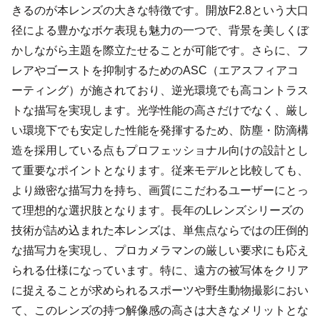
きるのが本レンズの大きな特徴です。開放F2.8という大口
径による豊かなボケ表現も魅力の一つで、背景を美しくぼ
かしながら主題を際立たせることが可能です。さらに、フ
レアやゴーストを抑制するためのASC（エアスフィアコ
ーティング）が施されており、逆光環境でも高コントラス
トな描写を実現します。光学性能の高さだけでなく、厳し
い環境下でも安定した性能を発揮するため、防塵・防滴構
造を採用している点もプロフェッショナル向けの設計とし
て重要なポイントとなります。従来モデルと比較しても、
より緻密な描写力を持ち、画質にこだわるユーザーにとっ
て理想的な選択肢となります。長年のLレンズシリーズの
技術が詰め込まれた本レンズは、単焦点ならではの圧倒的
な描写力を実現し、プロカメラマンの厳しい要求にも応え
られる仕様になっています。特に、遠方の被写体をクリア
に捉えることが求められるスポーツや野生動物撮影におい
て、このレンズの持つ解像感の高さは大きなメリットとな