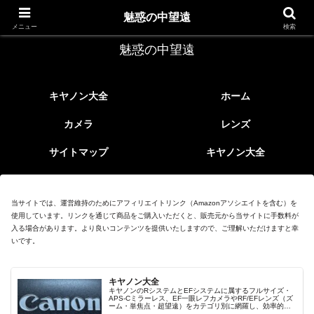
レトロなEFレンズ
魅惑の中望遠
メニュー
検索
魅惑の中望遠
キヤノン大全
ホーム
カメラ
レンズ
サイトマップ
キヤノン大全
当サイトでは、運営維持のためにアフィリエイトリンク（Amazonアソシエイトを含む）を
使用しています。リンクを通じて商品をご購入いただくと、販売元から当サイトに手数料が
入る場合があります。より良いコンテンツを提供いたしますので、ご理解いただけますと幸
いです。
キヤノン大全
キヤノンのRシステムとEFシステムに属するフルサイズ・
APS-Cミラーレス、EF一眼レフカメラやRF/EFレンズ（ズ
ーム・単焦点・超望遠）をカテゴリ別に網羅し、効率的に
探せる索引ページ。常に機種の内部リンク設計で回遊性向