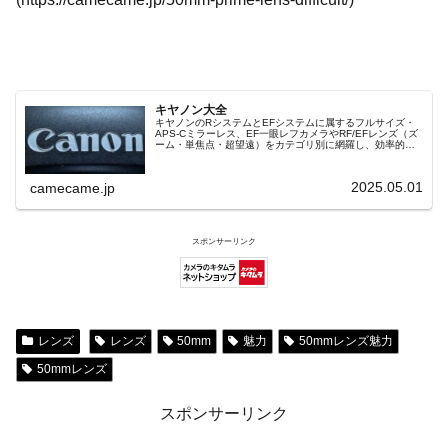
キヤノン大全
キヤノンのRシステムとEFシステムに属するフルサイズ・
APS-Cミラーレス、EF一眼レフカメラやRF/EFレンズ（ズ
ーム・単焦点・超望遠）をカテゴリ別に網羅し、効率的に
探せる索引ページ。常に機種の内部リンク設計で回遊性向
上と快適表示を両立。
2025.05.01
camecame.jp
スポンサーリンク
レンズ
レンズ
50mm
魅力
50mmレンズ魅力
50mmレンズ
スポンサーリンク