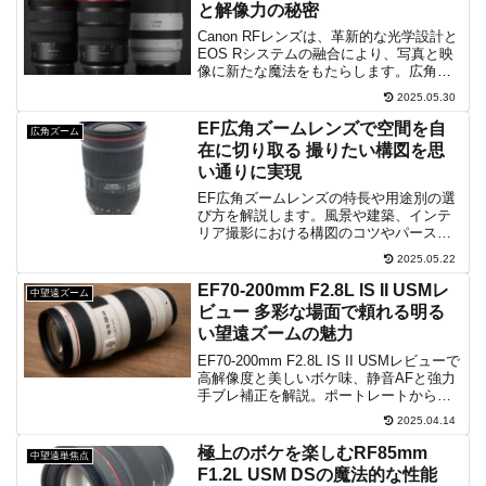
と解像力の秘密
Canon RFレンズは、革新的な光学設計と
EOS Rシステムの融合により、写真と映
像に新たな魔法をもたらします。広角か
ら超望遠まで幅広い様々な品揃えが揃
2025.05.30
い、プロフェッショナルから初心者ま
で、創造性を最大限に引き出す理想の選
EF広角ズームレンズで空間を自
広角ズーム
択肢です。
在に切り取る 撮りたい構図を思
い通りに実現
EF広角ズームレンズの特長や用途別の選
び方を解説します。風景や建築、インテ
リア撮影における構図のコツやパースペ
クティブ効果の活用法、歪曲収差や手ブ
2025.05.22
レ補正対応モデルの特徴、携帯性を考慮
した選定ポイントまで幅広く紹介しま
EF70-200mm F2.8L IS II USMレ
中望遠ズーム
す。表現力強化ヒント紹介。
ビュー 多彩な場面で頼れる明る
い望遠ズームの魅力
EF70-200mm F2.8L IS II USMレビューで
高解像度と美しいボケ味、静音AFと強力
手ブレ補正を解説。ポートレートから風
景、スポーツ撮影まで幅広く対応する万
2025.04.14
能望遠ズームレンズの魅力を紹介しま
す。本当の真価を実感できます。ぜひ
極上のボケを楽しむRF85mm
中望遠単焦点
F1.2L USM DSの魔法的な性能