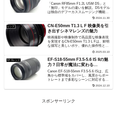
「Canon RF85mm F1.2L USM DS」と
「無印」モデルの違いを解説。DSモデル
は独自のデフーカススムージング機能
で、幻想的で滑らかなボケを実現し、特
2024.11.30
にクリエイティブな表現に適していま
す。一方、無印モデルも高解像度の描写
CN-E50mm T1.3 L F 映像美を引
レンズ
力で美しいボケを提供しつつ、コストパ
き出すシネマレンズの魅力
フォーマンスに優れた選択肢です。それ
ぞれの特長を活かした用途に合わせ、撮
映画撮影や映像制作で高品質な映像表現
影の幅が広がります。
を実現するCN-E50mm T1.3 L Fは、鮮明
な描写と美しいボケ、優れた操作性と耐
久性を兼ね備えたシネマレンズで、現場
2025.03.10
のクリエイターの要求に応える最高の選
択肢となっています。多彩な現場で活躍
EF-S18-55mm F3.5-5.6 IS IIの魅
EF-Sレンズ
中必見
力？日常が魔法に変わる…
Canon EF-S18-55mm F3.5-5.6 ISは、広
角から標準域をカバーし、風景からポー
トレートまで多彩なシーンに対応する汎
用性の高いズームレンズです。光学式手
2024.12.10
ブレ補正とスーパー・スペクトラ・コー
ティングにより、クリアな描写と美しい
ボケを実現。日常使いに最適な一品で
す。
スポンサーリンク