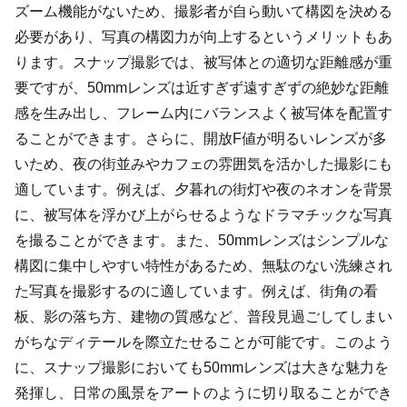
ズーム機能がないため、撮影者が自ら動いて構図を決める
必要があり、写真の構図力が向上するというメリットもあ
ります。スナップ撮影では、被写体との適切な距離感が重
要ですが、50mmレンズは近すぎず遠すぎずの絶妙な距離
感を生み出し、フレーム内にバランスよく被写体を配置す
ることができます。さらに、開放F値が明るいレンズが多
いため、夜の街並みやカフェの雰囲気を活かした撮影にも
適しています。例えば、夕暮れの街灯や夜のネオンを背景
に、被写体を浮かび上がらせるようなドラマチックな写真
を撮ることができます。また、50mmレンズはシンプルな
構図に集中しやすい特性があるため、無駄のない洗練され
た写真を撮影するのに適しています。例えば、街角の看
板、影の落ち方、建物の質感など、普段見過ごしてしまい
がちなディテールを際立たせることが可能です。このよう
に、スナップ撮影においても50mmレンズは大きな魅力を
発揮し、日常の風景をアートのように切り取ることができ