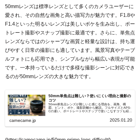
50mmレンズは標準レンズとして多くのカメラユーザーに
愛され、その自然な画角と高い描写力が魅力です。F1.8や
F1.4といった明るいレンズは美しいボケを生み出し、ポー
トレート撮影やスナップ撮影に最適です。さらに、単焦点
レンズならではのシャープな画質と軽量な設計は、持ち運
びやすく日常の撮影にも適しています。風景写真やテーブ
ルフォトにも応用でき、シンプルながら幅広い表現が可能
です。一本持っているだけで多様な撮影シーンに対応でき
るのが50mmレンズの大きな魅力です。
50mm単焦点は難しい？使いにくい理由と撮影の
コツ
50mm単焦点レンズが難しいと感じる理由を、画角、構
図、ピント、ボケ、撮影距離から解説。フルサイズとAPS-
Cの違い、ポートレートやスナップで使いこなすコツも紹介
します。Canonの50mmレンズ選びや初心者向けの練習方
法までも分かります。
2025.01.20
camecame.jp
(https://camecame.jp/50mm-prime-lens-difficult/)