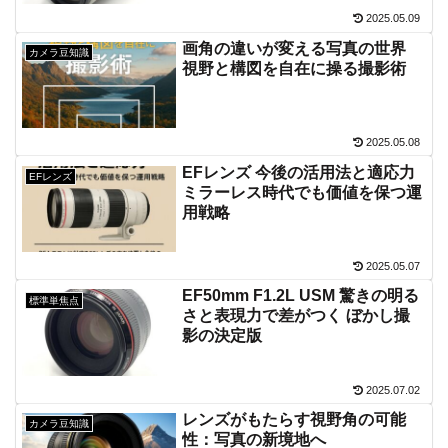
2025.05.09
画角の違いが変える写真の世界
カメラ豆知識
視野と構図を自在に操る撮影術
2025.05.08
EFレンズ 今後の活用法と適応力
EFレンズ
ミラーレス時代でも価値を保つ運
用戦略
2025.05.07
EF50mm F1.2L USM 驚きの明る
標準単焦点
さと表現力で差がつく ぼかし撮
影の決定版
2025.07.02
レンズがもたらす視野角の可能
カメラ豆知識
性：写真の新境地へ