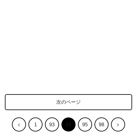
次のページ
前
次
1
93
94
95
98