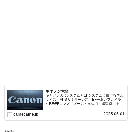
キヤノン大全
キヤノンのRシステムとEFシステムに属するフル
サイズ・APS-Cミラーレス、EF一眼レフカメラ
やRF/EFレンズ（ズーム・単焦点・超望遠）をカ
テゴリ別に網羅し、効率的に探せる索引ページ。
常に機種の内部リンク設計で回遊性向上と快適表
2025.05.01
camecame.jp
示を両立。