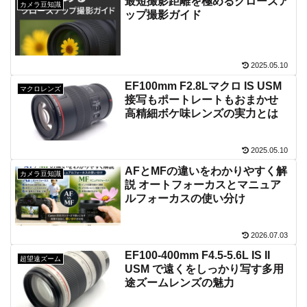
最短撮影距離を極めるクローズア
カメラ豆知識
ップ撮影ガイド
2025.05.10
EF100mm F2.8Lマクロ IS USM
マクロレンズ
接写もポートレートもおまかせ
高精細ボケ味レンズの実力とは
2025.05.10
AFとMFの違いをわかりやすく解
カメラ豆知識
説 オートフォーカスとマニュア
ルフォーカスの使い分け
2026.07.03
EF100-400mm F4.5-5.6L IS II
超望遠ズーム
USM で遠くをしっかり写す多用
途ズームレンズの魅力