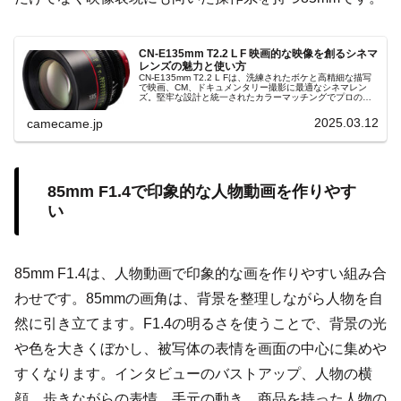
CN-E135mm T2.2 L F 映画的な映像を創るシネマ
レンズの魅力と使い方
CN-E135mm T2.2 L Fは、洗練されたボケと高精細な描写
で映画、CM、ドキュメンタリー撮影に最適なシネマレン
ズ。堅牢な設計と統一されたカラーマッチングでプロの現
場に信頼を提供する。高品質な映像制作を実現する最先端
レンズです。
2025.03.12
camecame.jp
85mm F1.4で印象的な人物動画を作りやす
い
85mm F1.4は、人物動画で印象的な画を作りやすい組み合
わせです。85mmの画角は、背景を整理しながら人物を自
然に引き立てます。F1.4の明るさを使うことで、背景の光
や色を大きくぼかし、被写体の表情を画面の中心に集めや
すくなります。インタビューのバストアップ、人物の横
顔、歩きながらの表情、手元の動き、商品を持った人物の