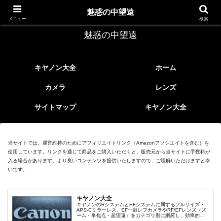
レトロなEFレンズ
魅惑の中望遠
メニュー
検索
魅惑の中望遠
キヤノン大全
ホーム
カメラ
レンズ
サイトマップ
キヤノン大全
当サイトでは、運営維持のためにアフィリエイトリンク（Amazonアソシエイトを含む）を
使用しています。リンクを通じて商品をご購入いただくと、販売元から当サイトに手数料が
入る場合があります。より良いコンテンツを提供いたしますので、ご理解いただけますと幸
いです。
キヤノン大全
キヤノンのRシステムとEFシステムに属するフルサイズ・
APS-Cミラーレス、EF一眼レフカメラやRF/EFレンズ（ズ
ーム・単焦点・超望遠）をカテゴリ別に網羅し、効率的に
探せる索引ページ。常に機種の内部リンク設計で回遊性向