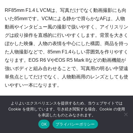
RF85mm F1.4 L VCMは、写真だけでなく動画撮影にも向
いた85mmです。VCMによる静かで滑らかなAFは、人物
動画やインタビュー風の撮影で扱いやすく、アイリスリン
グは絞り操作を直感的に行いやすくします。背景を大きく
ぼかした映像、人物の表情を中心にした構図、商品を持っ
た人物撮影などで、85mm F1.4らしい雰囲気を作りやすく
なります。EOS R6 VやEOS R5 Mark IIなどの動画機能が
強いボディと組み合わせることで、写真用の明るい中望遠
単焦点としてだけでなく、人物動画用のレンズとしても使
いやすい一本になります。
よりよいエクスペリエンスを提供するため、当ウェブサイトでは
RF50mm F1.4 L VCM レビュー 描写力と携帯性
を備えた新しい標準レンズのかたち
Cookie を使用しています。引き続き閲覧する場合、Cookie の使用
rf50mm f1.4 l vcm レビューで高解像と自然な立体感を両立
を承諾したものとみなされます。
した描写力、柔らかなボケ、高速かつ静音AFを紹介。日常
スナップからポートレート、作品撮影まで対応する標準単
焦点レンズの魅力を詳しく解説します。機動性にも優れて
OK
プライバシーポリシー
います。。
2025.04.13
camecame.jp
ホーム
シェア
目次へ
トップ
サイドバー