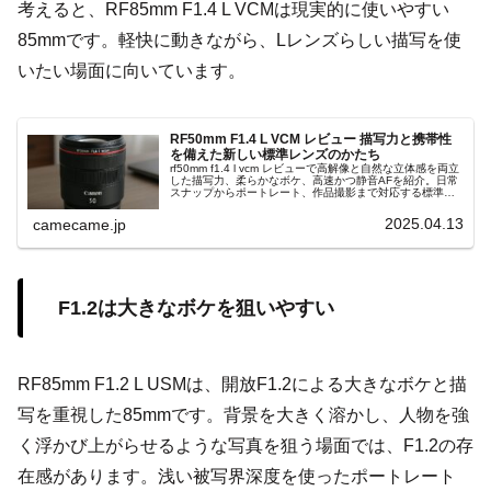
考えると、RF85mm F1.4 L VCMは現実的に使いやすい
85mmです。軽快に動きながら、Lレンズらしい描写を使
いたい場面に向いています。
RF50mm F1.4 L VCM レビュー 描写力と携帯性
を備えた新しい標準レンズのかたち
rf50mm f1.4 l vcm レビューで高解像と自然な立体感を両立
した描写力、柔らかなボケ、高速かつ静音AFを紹介。日常
スナップからポートレート、作品撮影まで対応する標準単
焦点レンズの魅力を詳しく解説します。機動性にも優れて
います。。
2025.04.13
camecame.jp
F1.2は大きなボケを狙いやすい
RF85mm F1.2 L USMは、開放F1.2による大きなボケと描
写を重視した85mmです。背景を大きく溶かし、人物を強
く浮かび上がらせるような写真を狙う場面では、F1.2の存
在感があります。浅い被写界深度を使ったポートレート