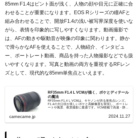
85mm F1.4はピント面が浅く、人物の顔や目元に正確に合
わせることが重要になります。EOS Rシリーズの瞳AFと
組み合わせることで、開放F1.4の浅い被写界深度を使いな
がら、表情を印象的に写しやすくなります。動画撮影で
は、AFの動きや駆動音が映像の印象に関わります。静か
で滑らかなAFを使えることで、人物紹介、インタビュ
ー、ポートレート動画、商品を持った人物撮影などでも扱
いやすくなります。写真と動画の両方を重視するRFレン
ズとして、現代的な85mm単焦点といえます。
RF35mm F1.4 L VCMが描く、ボケとディテール
の魔法
RF35mm F1.4 L VCMは、キヤノンが誇る単焦点レンズ。
F1.4の大口径が美しいボケと高解像度を実現し、ポートレ
ートや風景、夜景撮影に最適です。VCM搭載で高速・静音
AFを実現。防塵防滴性能も備え、過酷な環境でも活躍しま
す。
2024.11.27
camecame.jp