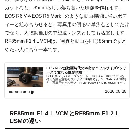
カットなど、85mmらしい落ち着いた映像を作れます。
EOS R6 VやEOS R5 Mark IIのような動画機能に強いボデ
ィーと組み合わせると、写真用の明るい単焦点としてだけ
でなく、人物動画用の中望遠レンズとしても活躍します。
RF85mm F1.4 L VCMは、写真と動画を同じ85mmでまと
めたい人に合う一本です。
EOS R6 Vは動画時代の本命か？フルサイズVシリ
ーズで変わる撮影体験
EOS R6 Vは7Kオープンゲート、7K RAW、冷却ファンを
備えた動画重視のフルサイズRF機です。YouTubeやSNS制
作、写真用途との違い、RF20-50mm F4 L IS USM PZとの
相性、購入前の確認点を整理します。
2026.05.25
camecame.jp
RF85mm F1.4 L VCMとRF85mm F1.2 L
USMの違い