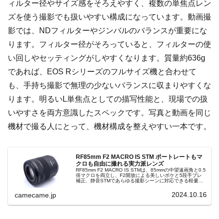
ィルター径やサイズ感をそろえやすく、複数の単焦点レン
ズを使う撮影でも扱いやすい構成になっています。動画撮
影では、NDフィルターやジンバルのバランスが重要にな
ります。フィルター径がそろっていると、フィルターの使
い回しやセッティングがしやすくなります。質量約636g
であれば、EOS Rシリーズのフルサイズ機と合わせて
も、手持ち撮影で無理の少ないバランスに収まりやすくな
ります。明るいL単焦点としての描写性能と、現場での扱
いやすさを両方意識したスペックです。写真と動画を同じ
機材で撮る人にとって、機材構成を整えやすい一本です。
RF85mm F2 MACRO IS STM ポートレートもマ
クロも自由に撮れる実力派レンズ
RF85mm F2 MACRO IS STMは、85mmの中望遠画角と0.5
倍マクロを両立し、F2開放による美しいボケと5段手ブレ
補正、静音STMであらゆる撮影シーンに対応できる軽量コ
ンパクトな万能レンズです。操作性にも優れ、快適に使え
ます。
2024.10.16
camecame.jp