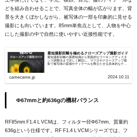
どを組み合わせることで、写真全体の幅が広がります。背
景を大きくぼかしながら、被写体の一部を印象的に見せる
撮影にも向いています。85mm単焦点として、人物を中心
にした撮影の中で自然に使いやすい近接性能です。
最短撮影距離を極めるクローズアップ撮影ガイド
最短撮影距離の基礎知識から実践的なワーキングディスタ
ンス調整法まで詳しく解説し、マクロやクローズアップ撮
影で被写体の質感やディテールを際立たせる具体的なテク
ニックを紹介します。リングライトや合成テクニックなど
も解説し、初心者にも役立つ内容。
2024.10.11
camecame.jp
Φ67mmと約636gの機材バランス
RF85mm F1.4 L VCMは、フィルター径Φ67mm、質量約
636gという仕様です。RF F1.4 L VCMシリーズでは、フ