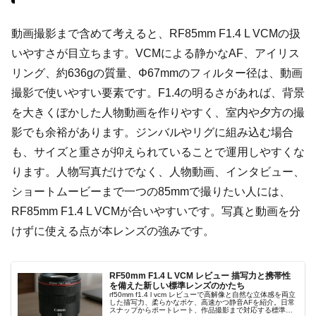
動画撮影まで含めて考えると、RF85mm F1.4 L VCMの扱
いやすさが目立ちます。VCMによる静かなAF、アイリス
リング、約636gの質量、Φ67mmのフィルター径は、動画
撮影で使いやすい要素です。F1.4の明るさがあれば、背景
を大きくぼかした人物動画を作りやすく、室内や夕方の撮
影でも余裕があります。ジンバルやリグに組み込む場合
も、サイズと重さが抑えられていることで運用しやすくな
ります。人物写真だけでなく、人物動画、インタビュー、
ショートムービーまで一つの85mmで撮りたい人には、
RF85mm F1.4 L VCMが合いやすいです。写真と動画を分
けずに使える点が本レンズの強みです。
RF50mm F1.4 L VCM レビュー 描写力と携帯性
を備えた新しい標準レンズのかたち
rf50mm f1.4 l vcm レビューで高解像と自然な立体感を両立
した描写力、柔らかなボケ、高速かつ静音AFを紹介。日常
スナップからポートレート、作品撮影まで対応する標準単