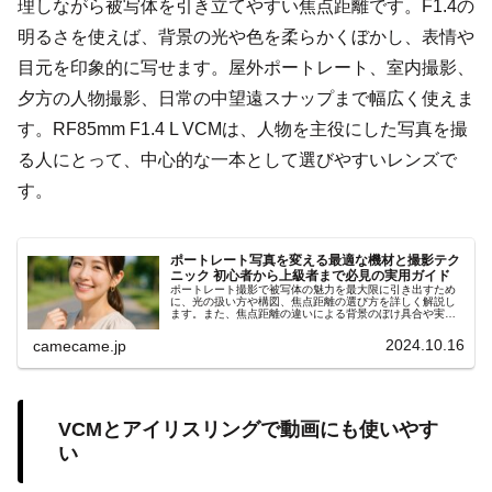
理しながら被写体を引き立てやすい焦点距離です。F1.4の
明るさを使えば、背景の光や色を柔らかくぼかし、表情や
目元を印象的に写せます。屋外ポートレート、室内撮影、
夕方の人物撮影、日常の中望遠スナップまで幅広く使えま
す。RF85mm F1.4 L VCMは、人物を主役にした写真を撮
る人にとって、中心的な一本として選びやすいレンズで
す。
ポートレート写真を変える最適な機材と撮影テク
ニック 初心者から上級者まで必見の実用ガイド
ポートレート撮影で被写体の魅力を最大限に引き出すため
に、光の扱い方や構図、焦点距離の選び方を詳しく解説し
ます。また、焦点距離の違いによる背景のぼけ具合や実践
的な撮影テクニックを具体例も紹介します。コミュニケー
ション術や小物の活用ポイント
2024.10.16
camecame.jp
VCMとアイリスリングで動画にも使いやす
い