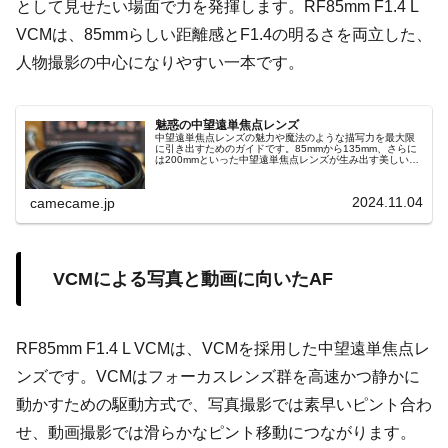
として見せたい場面で力を発揮します。RF85mm F1.4 L
VCMは、85mmらしい距離感とF1.4の明るさを両立した、
人物撮影の中心になりやすい一本です。
魅惑の中望遠単焦点レンズ
中望遠単焦点レンズの魅力や魔法のような描写力を最大限
に引き出すためのガイドです。85mmから135mm、さらに
は200mmといった中望遠単焦点レンズが生み出す美しいボ
ケや高解像度を通じて、ポートレートや遠景撮影での新た
な可能性を開きます。多彩なレンズ選びのポイントや、魔
法的なボケ表現のテクニックも紹介。
2024.11.04
camecame.jp
VCMによる写真と動画に向いたAF
RF85mm F1.4 L VCMは、VCMを採用した中望遠単焦点レ
ンズです。VCMはフォーカスレンズ群を高速かつ静かに
動かすための駆動方式で、写真撮影では素早いピント合わ
せ、動画撮影では滑らかなピント移動につながります。