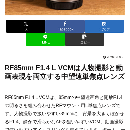
X
Facebook
はてブ
LINE
コピー
2026.06.05
RF85mm F1.4 L VCMは人物撮影と動
画表現を両立する中望遠単焦点レンズ
RF85mm F1.4 L VCMは、85mmの中望遠画角と開放F1.4
の明るさを組み合わせたRFマウント用L単焦点レンズで
す。人物撮影で扱いやすい85mmに、背景を大きくぼかせ
るF1.4、静かで滑らかなAFを狙いやすいVCM、動画撮影
で使いやすいアイリスリングを備えています。ポートレー