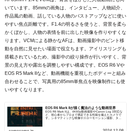
いています。85mmの画角は、インタビュー、人物紹介、
作品風の動画、話している人物のバストアップなどに使い
やすい焦点距離です。F1.4の明るさを使うと、背景を柔ら
かくぼかし、人物の表情を前に出した映像を作りやすくな
ります。VCMによる静かなAFは、動画撮影中のピント移
動を自然に見せたい場面で役立ちます。アイリスリングも
搭載されているため、撮影中の絞り操作が行いやすく、背
景の見え方や露出を調整しやすい構成です。EOS R6 Vや
EOS R5 Mark IIなど、動画機能を重視したボディーと組み
合わせることで、写真用の85mm単焦点を映像制作にも使
いやすくなります。
EOS R6 Mark IIが描く魔法のような動画世界
EOS R6 Mark IIは、4K60p動画撮影やCanon Log 3対応な
ど、初心者からプロまで満足できる性能を備えたカメラで
す。シネマティックな映像やスローモーション撮影、タイ
ムラプスなど多彩な表現が可能で、動画撮影の新たな可能
性を広げます。
2024.12.08
camecame.jp