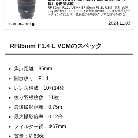
型）を徹底比較
RF 85mm F1.2L USMとEF 85mm F1.2L USM（I型）の違
いを徹底比較。RFモデルは最新技術のBRレンズや高度なコ
ーティングにより、色収差の抑制やクリアな描写が特徴。
EF I型はクラシックで温かみのある描写を楽しめるコスト
パフォーマンスの高い選択肢です。それぞれのレンズの特
2024.11.03
camecame.jp
徴、コストパフォーマンス、投資価値を詳しく解説し、ユ
ーザー様に最適な選択肢を提案します。
RF85mm F1.4 L VCMのスペック
焦点距離：85mm
開放絞り：F1.4
レンズ構成：10群14枚
絞り羽根枚数：11枚
最短撮影距離：0.75m
最大撮影倍率：0.12倍
フィルター径：Φ67mm
質量：約636g