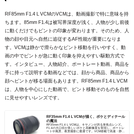
RF85mm F1.4 L VCMのVCMは、動画撮影で特に意味を持
ちます。85mm F1.4は被写界深度が浅く、人物が少し前後
に動くだけでもピントの印象が変わります。そのため、人
物の顔や目元へ自然に追従するAF性能が重要になりま
す。VCMは静かで滑らかなピント移動を行いやすく、動
画の中でピントが急に動く印象を抑えやすい駆動方式で
す。インタビュー、人物紹介、ポートレート動画、商品を
手に持って説明する動画などでは、顔から商品、商品から
顔へピントが移る場面もあります。RF85mm F1.4 L VCM
は、人物を中心にした動画で、ピント移動そのものを自然
に見せやすいレンズです。
RF35mm F1.4 L VCMが描く、ボケとディテール
の魔法
RF35mm F1.4 L VCMは、キヤノンが誇る単焦点レンズ。
F1.4の大口径が美しいボケと高解像度を実現し、ポートレ
ートや風景、夜景撮影に最適です。VCM搭載で高速・静音