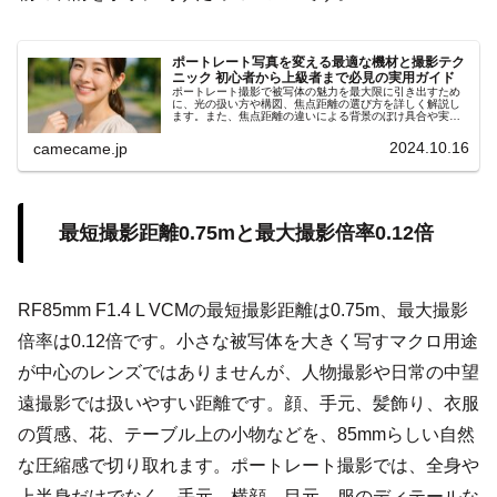
ポートレート写真を変える最適な機材と撮影テク
ニック 初心者から上級者まで必見の実用ガイド
ポートレート撮影で被写体の魅力を最大限に引き出すため
に、光の扱い方や構図、焦点距離の選び方を詳しく解説し
ます。また、焦点距離の違いによる背景のぼけ具合や実践
的な撮影テクニックを具体例も紹介します。コミュニケー
ション術や小物の活用ポイント
2024.10.16
camecame.jp
最短撮影距離0.75mと最大撮影倍率0.12倍
RF85mm F1.4 L VCMの最短撮影距離は0.75m、最大撮影
倍率は0.12倍です。小さな被写体を大きく写すマクロ用途
が中心のレンズではありませんが、人物撮影や日常の中望
遠撮影では扱いやすい距離です。顔、手元、髪飾り、衣服
の質感、花、テーブル上の小物などを、85mmらしい自然
な圧縮感で切り取れます。ポートレート撮影では、全身や
上半身だけでなく、手元、横顔、目元、服のディテールな