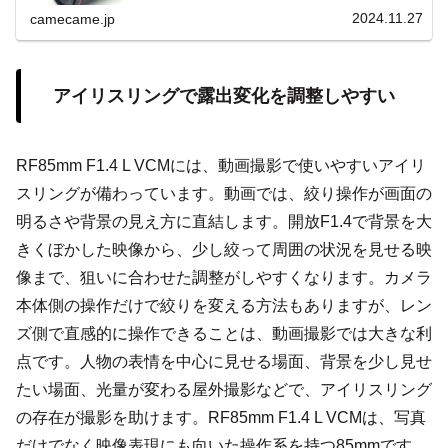
AFを実現。防塵防滴性能も備え、過酷な環境でも活躍しま
す。
2024.11.27
camecame.jp
アイリスリングで露出変化を調整しやすい
RF85mm F1.4 L VCMには、動画撮影で使いやすいアイリ
スリングが備わっています。動画では、絞り操作が画面の
明るさや背景の見え方に直結します。開放F1.4で背景を大
きくぼかした映像から、少し絞って周囲の状況を見せる映
像まで、狙いに合わせた調整がしやすくなります。カメラ
本体側の操作だけで絞りを変える方法もありますが、レン
ズ側で直感的に操作できることは、動画撮影では大きな利
点です。人物の表情を中心に見せる場面、背景を少し見せ
たい場面、光量が変わる屋外撮影などで、アイリスリング
の存在が撮影を助けます。RF85mm F1.4 L VCMは、写真
だけでなく映像表現にも向いた操作系を持つ85mmです。