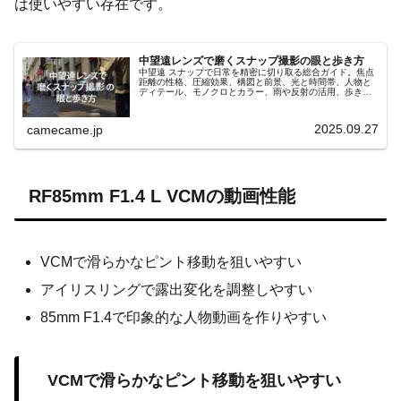
は使いやすい存在です。
中望遠レンズで磨くスナップ撮影の眼と歩き方
中望遠 スナップで日常を精密に切り取る総合ガイド。焦点
距離の性格、圧縮効果、構図と前景、光と時間帯、人物と
ディテール、モノクロとカラー、雨や反射の活用、歩き方
と編集術、機材とマナーまで解説。ケーススタディ三例と
反復練習メニューも収録。
2025.09.27
camecame.jp
RF85mm F1.4 L VCMの動画性能
VCMで滑らかなピント移動を狙いやすい
アイリスリングで露出変化を調整しやすい
85mm F1.4で印象的な人物動画を作りやすい
VCMで滑らかなピント移動を狙いやすい