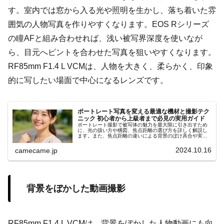
す。室内では窓から入る光や照明を生かし、落ち着いた雰
囲気の人物写真を作りやすくなります。EOS Rシリーズ
の瞳AFと組み合わせれば、浅い被写界深度を使いなが
ら、目元へピントを合わせた写真を狙いやすくなります。
RF85mm F1.4 L VCMは、人物を大きく、柔らかく、印象
的に写したい場面で中心になるレンズです。
ポートレート写真を変える最適な機材と撮影テク
ニック 初心者から上級者まで必見の実用ガイド
ポートレート撮影で被写体の魅力を最大限に引き出すため
に、光の扱い方や構図、焦点距離の選び方を詳しく解説し
ます。また、焦点距離の違いによる背景のぼけ具合や実践
的な撮影テクニックを具体例も紹介します。コミュニケー
ション術や小物の活用ポイント
2024.10.16
camecame.jp
背景をぼかした動画撮影
RF85mm F1.4 L VCMは、背景をぼかした人物動画にも向