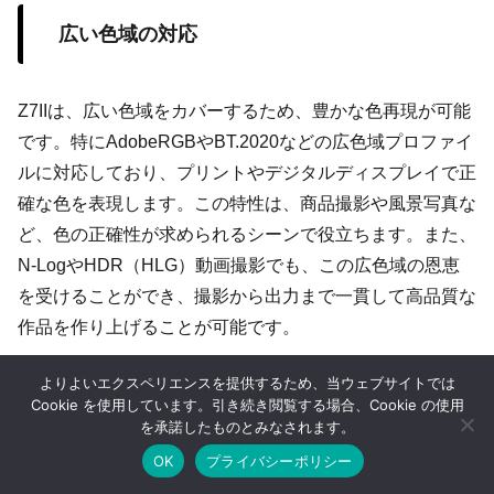
広い色域の対応
Z7IIは、広い色域をカバーするため、豊かな色再現が可能
です。特にAdobeRGBやBT.2020などの広色域プロファイ
ルに対応しており、プリントやデジタルディスプレイで正
確な色を表現します。この特性は、商品撮影や風景写真な
ど、色の正確性が求められるシーンで役立ちます。また、
N-LogやHDR（HLG）動画撮影でも、この広色域の恩恵
を受けることができ、撮影から出力まで一貫して高品質な
作品を作り上げることが可能です。
よりよいエクスペリエンスを提供するため、当ウェブサイトでは
高解像度プリントの魅力
Cookie を使用しています。引き続き閲覧する場合、Cookie の使用
を承諾したものとみなされます。
OK
プライバシーポリシー
Z7IIが生成する高解像度画像は、大判プリントや広告用印
ホーム
シェア
目次へ
トップ
サイドバー