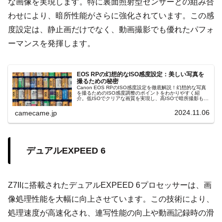
な画像を実現します。特に裏面照射型センサーとの組み合
わせにより、暗所性能がさらに強化されています。この感
度設定は、静止画だけでなく、動画撮影でも優れたパフォ
ーマンスを発揮します。
EOS RPの幻想的なISO感度設定：美しい写真を
撮るための秘密
Canon EOS RPのISO感度設定を徹底解説！幻想的な写真
を撮るためのISO感度調整のポイントをわかりやすく紹
介。低ISOでクリアな画質を実現し、高ISOで暗所撮影もス
ムーズに対応。ノイズリダクションやオートISO、マニュ
アル設定を駆使して、状況に応じた最適な設定を探ること
2024.11.06
camecame.jp
で、EOS RPの性能を最大限に引き出します。
デュアルEXPEED 6
Z7IIに搭載されたデュアルEXPEED 6プロセッサーは、画
像処理性能を大幅に向上させています。この技術により、
処理速度が高速化され、連写性能の向上や動画記録時の滑