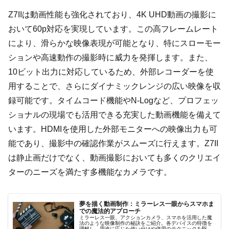
Z7IIは動画性能も強化されており、4K UHD動画の撮影に
おいて60p対応を実現しています。この高フレームレート
により、滑らかな映像表現が可能となり、特にスローモー
ションや高速動作の撮影時に威力を発揮します。また、
10ビット出力に対応しているため、外部レコーダーを使
用することで、さらにダイナミックレンジの広い映像を収
録可能です。タイムコード機能やN-Logなど、プロフェッ
ショナルの現場でも活用できる充実した動画機能を備えて
います。HDMIを使用した外部モニターへの映像出力も可
能であり、撮影中の確認作業がスムーズに行えます。Z7II
は静止画だけでなく、動画撮影においても多くのクリエイ
ターのニーズを満たす多機能なカメラです。
夢を描く動画制作：ミラーレス一眼からスマホま
での魔法的アプローチ
ミラーレス一眼、アクションカメラ、スマホを活用した魔
法のような映像制作の秘訣をご紹介。各デバイスの特徴を
理解し、用途に応じた使い分けや併用のテクニックを駆使