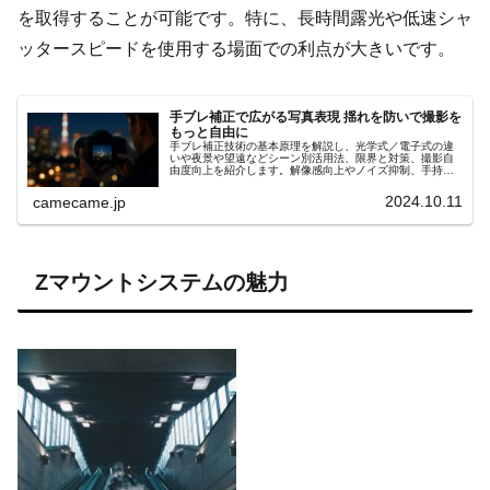
を取得することが可能です。特に、長時間露光や低速シャ
ッタースピードを使用する場面での利点が大きいです。
手ブレ補正で広がる写真表現 揺れを防いで撮影を
もっと自由に
手ブレ補正技術の基本原理を解説し、光学式／電子式の違
いや夜景や望遠などシーン別活用法、限界と対策、撮影自
由度向上を紹介します。解像感向上やノイズ抑制、手持ち
夜景撮影や動画Vlogでの安定性強化、更に実例とともに分
かりやすく的確に解説
2024.10.11
camecame.jp
Zマウントシステムの魅力