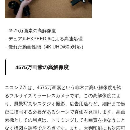
– 4575万画素の高解像度
– デュアルEXPEED 6による高速処理
– 優れた動画性能（4K UHD/60p対応）
4575万画素の高解像度
ニコン Z7IIは、4575万画素という非常に高い解像度を誇
るフルサイズミラーレスカメラです。この高解像度によ
り、風景写真やスタジオ撮影、広告用途など、細部まで緻
密に描写する必要があるシーンで真価を発揮します。高画
素機としての利点は、トリミングしても画質を損なうこと
なく構図を調整できる点です。また、大判印刷にも対応可