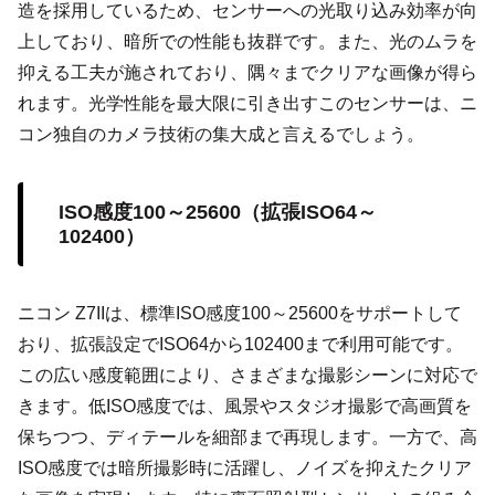
造を採用しているため、センサーへの光取り込み効率が向
上しており、暗所での性能も抜群です。また、光のムラを
抑える工夫が施されており、隅々までクリアな画像が得ら
れます。光学性能を最大限に引き出すこのセンサーは、ニ
コン独自のカメラ技術の集大成と言えるでしょう。
ISO感度100～25600（拡張ISO64～
102400）
ニコン Z7IIは、標準ISO感度100～25600をサポートして
おり、拡張設定でISO64から102400まで利用可能です。
この広い感度範囲により、さまざまな撮影シーンに対応で
きます。低ISO感度では、風景やスタジオ撮影で高画質を
保ちつつ、ディテールを細部まで再現します。一方で、高
ISO感度では暗所撮影時に活躍し、ノイズを抑えたクリア