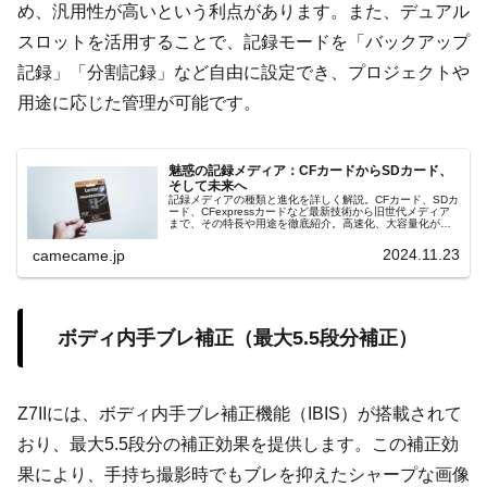
め、汎用性が高いという利点があります。また、デュアル
スロットを活用することで、記録モードを「バックアップ
記録」「分割記録」など自由に設定でき、プロジェクトや
用途に応じた管理が可能です。
魅惑の記録メディア：CFカードからSDカード、
そして未来へ
記録メディアの種類と進化を詳しく解説。CFカード、SDカ
ード、CFexpressカードなど最新技術から旧世代メディア
まで、その特長や用途を徹底紹介。高速化、大容量化が進
む未来の記録メディアの展望も魔法的にご案内します。
2024.11.23
camecame.jp
ボディ内手ブレ補正（最大5.5段分補正）
Z7IIには、ボディ内手ブレ補正機能（IBIS）が搭載されて
おり、最大5.5段分の補正効果を提供します。この補正効
果により、手持ち撮影時でもブレを抑えたシャープな画像