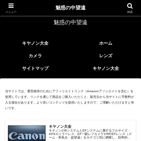
レトロなEFレンズ
魅惑の中望遠
メニュー
検索
魅惑の中望遠
キヤノン大全
ホーム
カメラ
レンズ
サイトマップ
キヤノン大全
当サイトでは、運営維持のためにアフィリエイトリンク（Amazonアソシエイトを含む）を
使用しています。リンクを通じて商品をご購入いただくと、販売元から当サイトに手数料が
入る場合があります。より良いコンテンツを提供いたしますので、ご理解いただけますと幸
いです。
キヤノン大全
キヤノンのRシステムとEFシステムに属するフルサイズ・
APS-Cミラーレス、EF一眼レフカメラやRF/EFレンズ（ズ
ーム・単焦点・超望遠）をカテゴリ別に網羅し、効率的に
探せる索引ページ。常に機種の内部リンク設計で回遊性向