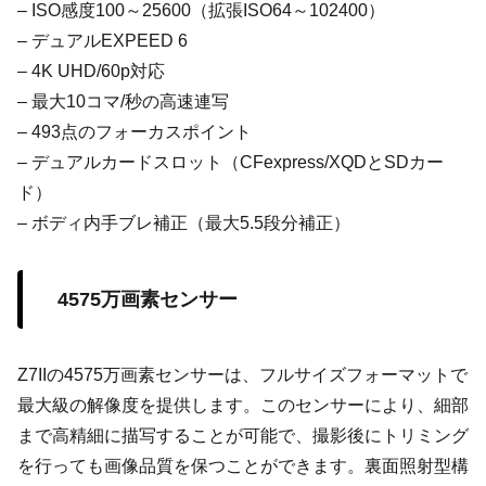
– ISO感度100～25600（拡張ISO64～102400）
– デュアルEXPEED 6
– 4K UHD/60p対応
– 最大10コマ/秒の高速連写
– 493点のフォーカスポイント
– デュアルカードスロット（CFexpress/XQDとSDカー
ド）
– ボディ内手ブレ補正（最大5.5段分補正）
4575万画素センサー
Z7IIの4575万画素センサーは、フルサイズフォーマットで
最大級の解像度を提供します。このセンサーにより、細部
まで高精細に描写することが可能で、撮影後にトリミング
を行っても画像品質を保つことができます。裏面照射型構