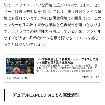
能で、クリエイティブな用途に広がりを持たせます。セン
サーには裏面照射型を採用しており、感度性能とノイズ耐
性にも優れています。特に低照度環境での撮影では、この
センサーが生み出す豊かな階調と色再現性が魅力となりま
す。カメラ内での処理能力も向上しているため、ファイル
サイズが大きいRAWデータを扱う際でもストレスを感じ
ることは少ないでしょう。
レンズ解像度とは？解像力・シャープネスとの違
いと画質を引き出す撮影方法
レンズ解像度と解像力、シャープネスの違いを整理し、画
素数・絞り・手ブレ・ISO感度との関係を解説。風景、人
物、マクロ、夜景でレンズ性能を引き出す撮影設定と、実
写で画質を見分ける確認方法まで詳しく紹介します。高画
素機での注意点まで詳しく解説。
2024.10.17
camecame.jp
デュアルEXPEED 6による高速処理