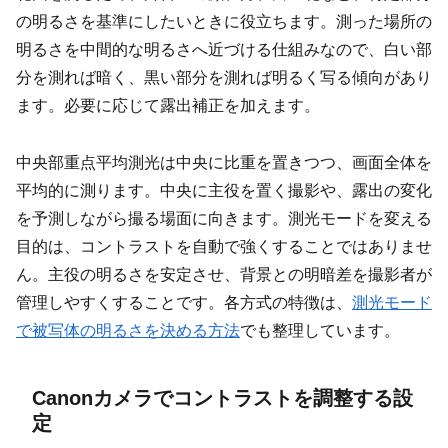
の明るさを基準にしたいときに役立ちます。測った場所の
明るさを中間的な明るさへ近づける仕組みなので、白い部
分を測れば暗く、黒い部分を測れば明るく写る傾向があり
ます。必要に応じて露出補正を加えます。
中央部重点平均測光は中央に比重を置きつつ、画面全体を
平均的に測ります。中央に主役を置く撮影や、露出の変化
を予測しながら撮る場面に向きます。測光モードを変える
目的は、コントラストを自動で強くすることではありませ
ん。主役の明るさを安定させ、背景との明暗差を撮影者が
管理しやすくすることです。各方式の特徴は、
測光モード
で被写体の明るさを決める方法
でも整理しています。
Canonカメラでコントラストを調整する設
定