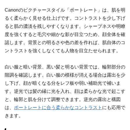
Canonのピクチャースタイル「ポートレート」は、肌を明
るく柔らかく見せる仕上げです。コントラストを少し下げ
ると肌の濃淡を残しやすくなります。シャープネスや明瞭
度を強くすると毛穴や細かな影が目立つため、顔全体を確
認します。背景との明るさや色の差を作れば、肌自体のコ
ントラストを強くしなくても人物を目立たせられます。
白い服と暗い背景、黒い髪と明るい背景では、輪郭部分の
階調を確認します。白い服の模様が消える場合は露出を少
し下げ、顔が暗くなる分をレフ板や弱い補助光で補いま
す。逆光では髪の縁に光を入れ、顔は柔らかな光で起こす
と、輪郭と肌を分けて調整できます。逆光の露出と構図
は、
ポートレートに合う柔らかなコントラスト
にも応用で
きます。