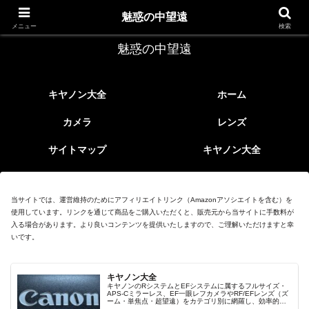
レトロなEFレンズ
魅惑の中望遠
メニュー
検索
魅惑の中望遠
キヤノン大全
ホーム
カメラ
レンズ
サイトマップ
キヤノン大全
当サイトでは、運営維持のためにアフィリエイトリンク（Amazonアソシエイトを含む）を
使用しています。リンクを通じて商品をご購入いただくと、販売元から当サイトに手数料が
入る場合があります。より良いコンテンツを提供いたしますので、ご理解いただけますと幸
いです。
キヤノン大全
キヤノンのRシステムとEFシステムに属するフルサイズ・
APS-Cミラーレス、EF一眼レフカメラやRF/EFレンズ（ズ
ーム・単焦点・超望遠）をカテゴリ別に網羅し、効率的に
探せる索引ページ。常に機種の内部リンク設計で回遊性向