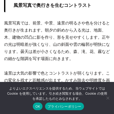
風景写真で奥行きを生むコントラスト
風景写真では、前景、中景、遠景の明るさや色を分けると
奥行きが生まれます。朝夕の斜めから入る光は、地面、
木、建物の凹凸に影を作り、形を見せやすくします。正午
の光は明暗差が強くなり、山の斜面や雲の輪郭が明快にな
ります。曇天は差が小さくなるため、森、滝、花、霧など
の細かな階調を写す場面に向きます。
遠景は大気の影響で色とコントラストが弱くなります。こ
の変化を残すと距離感が出ます。かすみ除去や明瞭度を画
面全体へ強く使うと、遠景まで同じ強さになり、奥行きが
よりよいエクスペリエンスを提供するため、当ウェブサイトでは
Cookie を使用しています。引き続き閲覧する場合、Cookie の使用
失われます。前景を少し強く、遠景を穏やかに保つと、自
を承諾したものとみなされます。
然な空間が見えます。偏光フィルターは空や葉の反射を抑
OK
プライバシーポリシー
え、色と明暗をはっきりさせます。効果を強くしすぎると
ホーム
シェア
目次へ
トップ
サイドバー