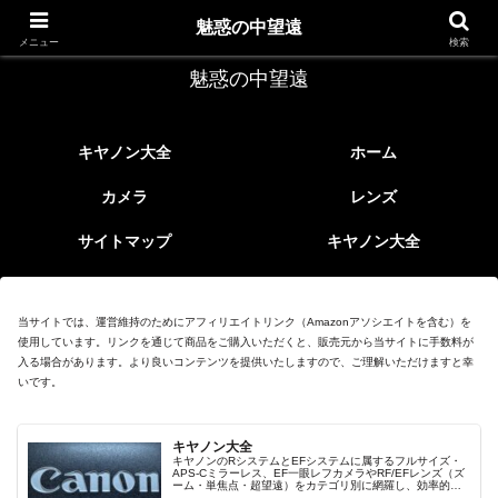
レトロなEFレンズ
魅惑の中望遠
メニュー
検索
魅惑の中望遠
キヤノン大全
ホーム
カメラ
レンズ
サイトマップ
キヤノン大全
当サイトでは、運営維持のためにアフィリエイトリンク（Amazonアソシエイトを含む）を
使用しています。リンクを通じて商品をご購入いただくと、販売元から当サイトに手数料が
入る場合があります。より良いコンテンツを提供いたしますので、ご理解いただけますと幸
いです。
キヤノン大全
キヤノンのRシステムとEFシステムに属するフルサイズ・
APS-Cミラーレス、EF一眼レフカメラやRF/EFレンズ（ズ
ーム・単焦点・超望遠）をカテゴリ別に網羅し、効率的に
探せる索引ページ。常に機種の内部リンク設計で回遊性向