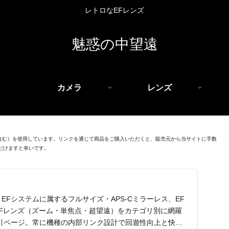
レトロなEFレンズ
魅惑の中望遠
カメラ
レンズ
を含む）を使用しています。リンクを通じて商品をご購入いただくと、販売元から当サイトに手数
だけますと幸いです。
EFシステムに属するフルサイズ・APS-Cミラーレス、EF
EFレンズ（ズーム・単焦点・超望遠）をカテゴリ別に網羅
引ページ。常に機種の内部リンク設計で回遊性向上と快適