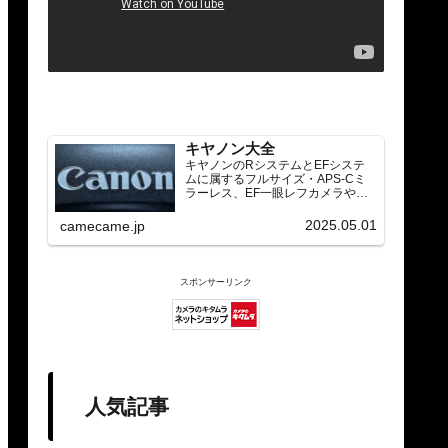
キヤノン大全
キヤノンのRシステムとEFシステ
ムに属するフルサイズ・APS-Cミ
ラーレス、EF一眼レフカメラや
RF/EFレンズ（ズーム・単焦点・超
望遠）をカテゴリ別に網羅し、効
2025.05.01
camecame.jp
率的に探せる索引ページ。常に機
種の内部リンク設計で回遊性向上
と快適表示を両立。
スポンサーリンク
人気記事