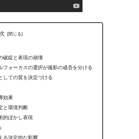
次
の破綻と表現の崩壊
ルフォーカスの選択が撮影の成否を分ける
としての質を決定づける
導効果
定と環境判断
術的ぼかし表現
る
える決定的な影響