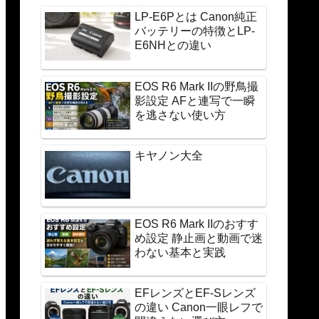
LP-E6Pとは Canon純正
バッテリーの特徴とLP-
E6NHとの違い
EOS R6 Mark IIの野鳥撮
影設定 AFと連写で一瞬
を逃さない使い方
キヤノン大全
EOS R6 Mark IIのおすす
め設定 静止画と動画で迷
わない基本と実践
EFレンズとEF-Sレンズ
の違い Canon一眼レフで