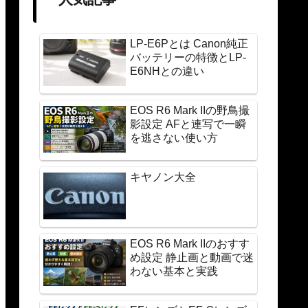
LP-E6Pとは Canon純正
バッテリーの特徴とLP-
E6NHとの違い
EOS R6 Mark IIの野鳥撮
影設定 AFと連写で一瞬
を逃さない使い方
キヤノン大全
EOS R6 Mark IIのおすす
め設定 静止画と動画で迷
わない基本と実践