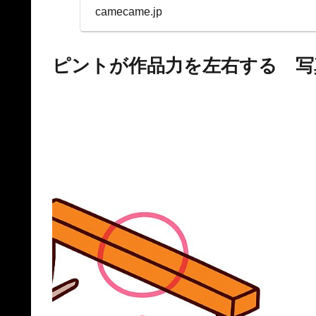
表示を両立。
camecame.jp
ピントが作品力を左右する 写