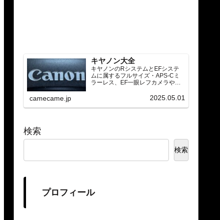
キヤノン大全
キヤノンのRシステムとEFシステ
ムに属するフルサイズ・APS-Cミ
ラーレス、EF一眼レフカメラや
RF/EFレンズ（ズーム・単焦点・超
望遠）をカテゴリ別に網羅し、効
2025.05.01
camecame.jp
率的に探せる索引ページ。常に機
種の内部リンク設計で回遊性向上
と快適表示を両立。
検索
検索
プロフィール