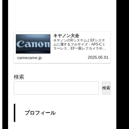
キヤノン大全
キヤノンのRシステムとEFシステ
ムに属するフルサイズ・APS-Cミ
ラーレス、EF一眼レフカメラや
RF/EFレンズ（ズーム・単焦点・超
望遠）をカテゴリ別に網羅し、効
2025.05.01
camecame.jp
率的に探せる索引ページ。常に機
種の内部リンク設計で回遊性向上
と快適表示を両立。
検索
検索
プロフィール