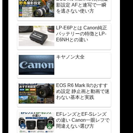
影設定 AFと連写で一瞬
を逃さない使い方
LP-E6Pとは Canon純正
バッテリーの特徴とLP-
E6NHとの違い
キヤノン大全
EOS R6 Mark IIのおすす
め設定 静止画と動画で迷
わない基本と実践
EFレンズとEF-Sレンズ
の違い Canon一眼レフで
間違えない選び方