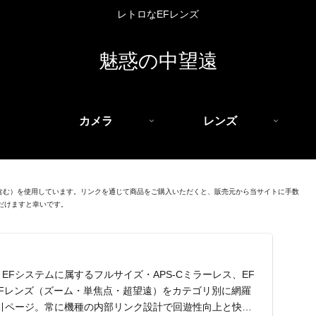
レトロなEFレンズ
魅惑の中望遠
カメラ
レンズ
を含む）を使用しています。リンクを通じて商品をご購入いただくと、販売元から当サイトに手数
だけますと幸いです。
EFシステムに属するフルサイズ・APS-Cミラーレス、EF
EFレンズ（ズーム・単焦点・超望遠）をカテゴリ別に網羅
引ページ。常に機種の内部リンク設計で回遊性向上と快適