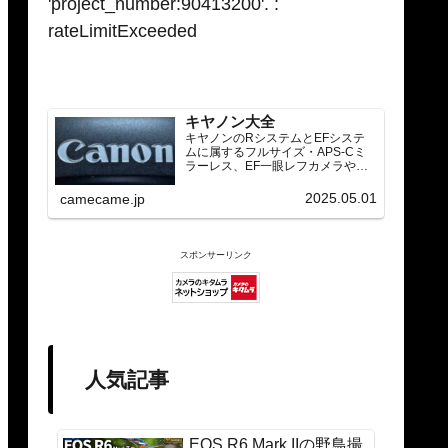
'project_number:90413200'. :
rateLimitExceeded
キヤノン大全
キヤノンのRシステムとEFシステ
ムに属するフルサイズ・APS-Cミ
ラーレス、EF一眼レフカメラや
RF/EFレンズ（ズーム・単焦点・超
望遠）をカテゴリ別に網羅し、効
2025.05.01
camecame.jp
率的に探せる索引ページ。常に機
種の内部リンク設計で回遊性向上
と快適表示を両立。
スポンサーリンク
人気記事
EOS R6 Mark IIの野鳥撮