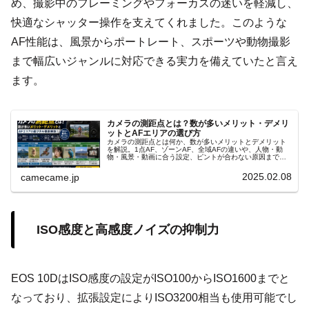
め、撮影中のフレーミングやフォーカスの迷いを軽減し、
快適なシャッター操作を支えてくれました。このような
AF性能は、風景からポートレート、スポーツや動物撮影
まで幅広いジャンルに対応できる実力を備えていたと言え
ます。
カメラの測距点とは？数が多いメリット・デメリ
ットとAFエリアの選び方
カメラの測距点とは何か、数が多いメリットとデメリット
を解説。1点AF、ゾーンAF、全域AFの違いや、人物・動
物・風景・動画に合う設定、ピントが合わない原因までわ
かりやすく紹介します。測距点の選び方とAFの使い分けが
わかります。撮影別に解説。
2025.02.08
camecame.jp
ISO感度と高感度ノイズの抑制力
EOS 10DはISO感度の設定がISO100からISO1600までと
なっており、拡張設定によりISO3200相当も使用可能でし