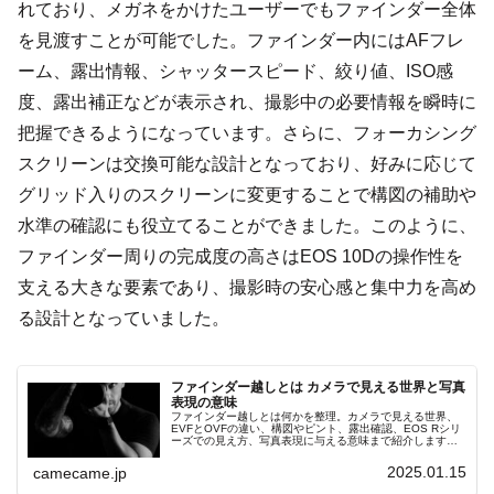
れており、メガネをかけたユーザーでもファインダー全体
を見渡すことが可能でした。ファインダー内にはAFフレ
ーム、露出情報、シャッタースピード、絞り値、ISO感
度、露出補正などが表示され、撮影中の必要情報を瞬時に
把握できるようになっています。さらに、フォーカシング
スクリーンは交換可能な設計となっており、好みに応じて
グリッド入りのスクリーンに変更することで構図の補助や
水準の確認にも役立てることができました。このように、
ファインダー周りの完成度の高さはEOS 10Dの操作性を
支える大きな要素であり、撮影時の安心感と集中力を高め
る設計となっていました。
ファインダー越しとは カメラで見える世界と写真
表現の意味
ファインダー越しとは何かを整理。カメラで見える世界、
EVFとOVFの違い、構図やピント、露出確認、EOS Rシリ
ーズでの見え方、写真表現に与える意味まで紹介します。
ファインダーを使う利点や写真の切り取り方、撮影時の視
点なども確認できます。
2025.01.15
camecame.jp