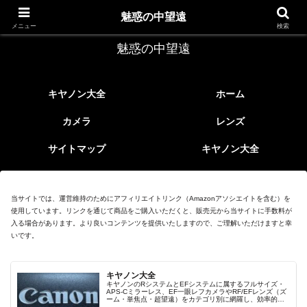
レトロなEFレンズ
魅惑の中望遠
メニュー
検索
魅惑の中望遠
キヤノン大全
ホーム
カメラ
レンズ
サイトマップ
キヤノン大全
当サイトでは、運営維持のためにアフィリエイトリンク（Amazonアソシエイトを含む）を
使用しています。リンクを通じて商品をご購入いただくと、販売元から当サイトに手数料が
入る場合があります。より良いコンテンツを提供いたしますので、ご理解いただけますと幸
いです。
キヤノン大全
キヤノンのRシステムとEFシステムに属するフルサイズ・
APS-Cミラーレス、EF一眼レフカメラやRF/EFレンズ（ズ
ーム・単焦点・超望遠）をカテゴリ別に網羅し、効率的に
探せる索引ページ。常に機種の内部リンク設計で回遊性向