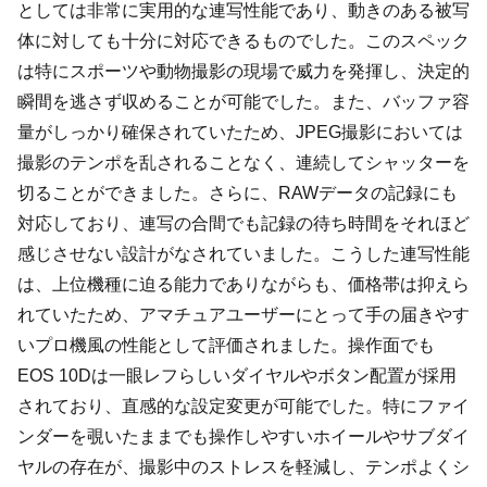
としては非常に実用的な連写性能であり、動きのある被写
体に対しても十分に対応できるものでした。このスペック
は特にスポーツや動物撮影の現場で威力を発揮し、決定的
瞬間を逃さず収めることが可能でした。また、バッファ容
量がしっかり確保されていたため、JPEG撮影においては
撮影のテンポを乱されることなく、連続してシャッターを
切ることができました。さらに、RAWデータの記録にも
対応しており、連写の合間でも記録の待ち時間をそれほど
感じさせない設計がなされていました。こうした連写性能
は、上位機種に迫る能力でありながらも、価格帯は抑えら
れていたため、アマチュアユーザーにとって手の届きやす
いプロ機風の性能として評価されました。操作面でも
EOS 10Dは一眼レフらしいダイヤルやボタン配置が採用
されており、直感的な設定変更が可能でした。特にファイ
ンダーを覗いたままでも操作しやすいホイールやサブダイ
ヤルの存在が、撮影中のストレスを軽減し、テンポよくシ