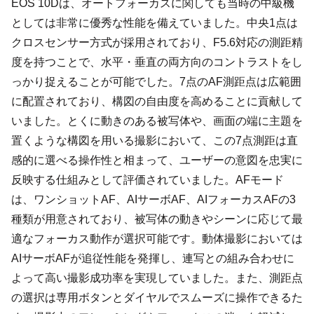
EOS 10Dは、オートフォーカスに関しても当時の中級機
としては非常に優秀な性能を備えていました。中央1点は
クロスセンサー方式が採用されており、F5.6対応の測距精
度を持つことで、水平・垂直の両方向のコントラストをし
っかり捉えることが可能でした。7点のAF測距点は広範囲
に配置されており、構図の自由度を高めることに貢献して
いました。とくに動きのある被写体や、画面の端に主題を
置くような構図を用いる撮影において、この7点測距は直
感的に選べる操作性と相まって、ユーザーの意図を忠実に
反映する仕組みとして評価されていました。AFモード
は、ワンショットAF、AIサーボAF、AIフォーカスAFの3
種類が用意されており、被写体の動きやシーンに応じて最
適なフォーカス動作が選択可能です。動体撮影においては
AIサーボAFが追従性能を発揮し、連写との組み合わせに
よって高い撮影成功率を実現していました。また、測距点
の選択は専用ボタンとダイヤルでスムーズに操作できるた