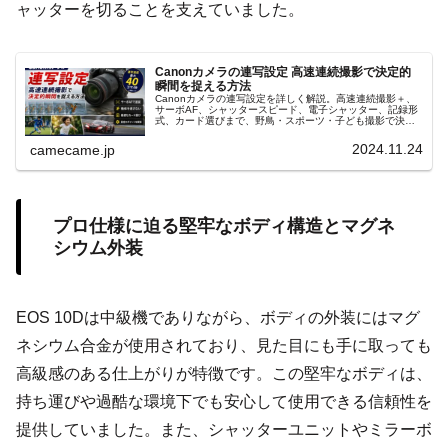
ャッターを切ることを支えていました。
Canonカメラの連写設定 高速連続撮影で決定的
瞬間を捉える方法
Canonカメラの連写設定を詳しく解説。高速連続撮影＋、
サーボAF、シャッタースピード、電子シャッター、記録形
式、カード選びまで、野鳥・スポーツ・子ども撮影で決定
的瞬間を捉える実践設定と使い分け、連写速度が落ちる原
因と対策までを紹介します。
2024.11.24
camecame.jp
プロ仕様に迫る堅牢なボディ構造とマグネ
シウム外装
EOS 10Dは中級機でありながら、ボディの外装にはマグ
ネシウム合金が使用されており、見た目にも手に取っても
高級感のある仕上がりが特徴です。この堅牢なボディは、
持ち運びや過酷な環境下でも安心して使用できる信頼性を
提供していました。また、シャッターユニットやミラーボ