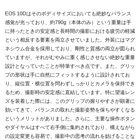
EOS 10Dはそのボディサイズにおいても絶妙なバランス
感覚が光っており、約790g（本体のみ）という重量は手
に持ったときの安定感と長時間の撮影における疲労の軽減
という相反する要素を両立させていました。外装にはマグ
ネシウム合金を採用しており、剛性と質感の両立が図られ
ていますが、それがむやみに重く感じさせない絶妙な重量
設計となっていたことが特筆すべき点です。また、グリッ
プの形状は手に自然にフィットするように設計されてお
り、縦位置・横位置を問わずしっかりとカメラを保持でき
るため、撮影時の安定感に直結しています。特に望遠レン
ズを装着した際には、このグリップの握りやすさが顕著に
効いてきて、バランスの取れた撮影姿勢を保ちやすくなる
というメリットがありました。さらに、主要な操作ボタン
やダイヤルはすべて右手側に集約されており、構えながら
の設定変更も容易で、撮影中の思考の流れを妨げることな