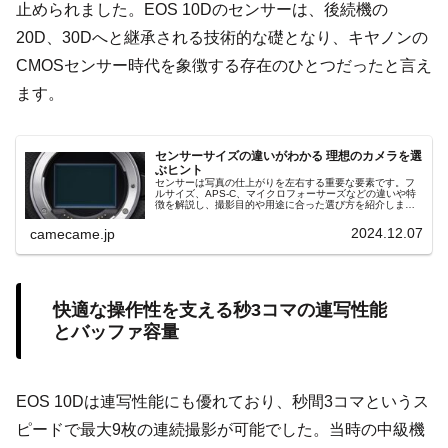
止められました。EOS 10Dのセンサーは、後続機の
20D、30Dへと継承される技術的な礎となり、キヤノンの
CMOSセンサー時代を象徴する存在のひとつだったと言え
ます。
センサーサイズの違いがわかる 理想のカメラを選
ぶヒント
センサーは写真の仕上がりを左右する重要な要素です。フ
ルサイズ、APS-C、マイクロフォーサーズなどの違いや特
徴を解説し、撮影目的や用途に合った選び方を紹介しま
す。魔法のようなボケ感や高感度性能を活かし、理想の一
枚を手に入れましょう。
2024.12.07
camecame.jp
快適な操作性を支える秒3コマの連写性能
とバッファ容量
EOS 10Dは連写性能にも優れており、秒間3コマというス
ピードで最大9枚の連続撮影が可能でした。当時の中級機