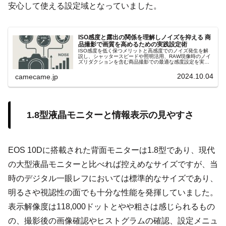
安心して使える設定域となっていました。
ISO感度と露出の関係を理解しノイズを抑える 商
品撮影で画質を高めるための実践設定術
ISO感度を低く保つメリットと高感度でのノイズ発生を解
説し、シャッタースピードや照明活用、RAW現像時のノイ
ズリダクションを含む商品撮影での最適な感度設定を実践
的に紹介します。絞りとのバランス調整方法も解説し、画
質重視の撮影術を提案します。
2024.10.04
camecame.jp
1.8型液晶モニターと情報表示の見やすさ
EOS 10Dに搭載された背面モニターは1.8型であり、現代
の大型液晶モニターと比べれば控えめなサイズですが、当
時のデジタル一眼レフにおいては標準的なサイズであり、
明るさや視認性の面でも十分な性能を発揮していました。
表示解像度は118,000ドットとやや粗さは感じられるもの
の、撮影後の画像確認やヒストグラムの確認、設定メニュ