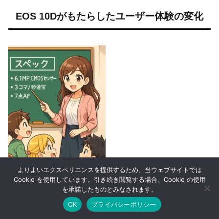
EOS 10Dがもたらしたユーザー体験の変化
よりよいエクスペリエンスを提供するため、当ウェブサイトでは
Cookie を使用しています。引き続き閲覧する場合、Cookie の使用
を承諾したものとみなされます。
OK
プライバシーポリシー
銀塩時代からの移行を後押しした画質と操作感
ホーム
シェア
目次へ
トップ
サイドバー