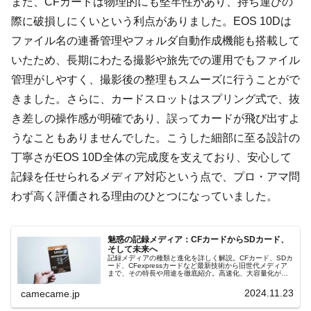
また、CFカードは物理的にも堅牢性があり、持ち運びの
際に破損しにくいという利点がありました。EOS 10Dは
ファイル名の連番管理やフォルダ自動作成機能も搭載して
いたため、長期にわたる撮影や旅先での運用でもファイル
管理がしやすく、撮影後の整理もスムーズに行うことがで
きました。さらに、カードスロットはスプリング式で、抜
き差しの操作感が明確であり、誤ってカードが飛び出すよ
うなこともありませんでした。こうした細部に至る設計の
丁寧さがEOS 10D全体の完成度を支えており、安心して
記録を任せられるメディア対応という点で、プロ・アマ問
わず高く評価される理由のひとつになっていました。
魅惑の記録メディア：CFカードからSDカード、
そして未来へ
記録メディアの種類と進化を詳しく解説。CFカード、SDカ
ード、CFexpressカードなど最新技術から旧世代メディア
まで、その特長や用途を徹底紹介。高速化、大容量化が進
む未来の記録メディアの展望も魔法的にご案内します。
2024.11.23
camecame.jp