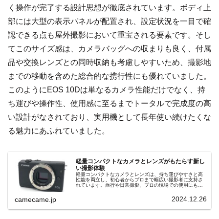
く操作が完了する設計思想が徹底されています。ボディ上
部には大型の表示パネルが配置され、設定状況を一目で確
認できる点も屋外撮影において重宝される要素です。そし
てこのサイズ感は、カメラバッグへの収まりも良く、付属
品や交換レンズとの同時収納も考慮しやすいため、撮影地
までの移動を含めた総合的な携行性にも優れていました。
このようにEOS 10Dは単なるカメラ性能だけでなく、持
ち運びや操作性、使用感に至るまでトータルで完成度の高
い設計がなされており、実用機として長年使い続けたくな
る魅力にあふれていました。
軽量コンパクトなカメラとレンズがもたらす新し
い撮影体験
軽量コンパクトなカメラとレンズは、持ち運びやすさと高
性能を両立し、初心者からプロまで幅広い撮影者に支持さ
れています。旅行や日常撮影、プロの現場での使用にも適
しており、最新技術の進化によってさらなる小型化と性能
向上が期待されています。
2024.12.26
camecame.jp