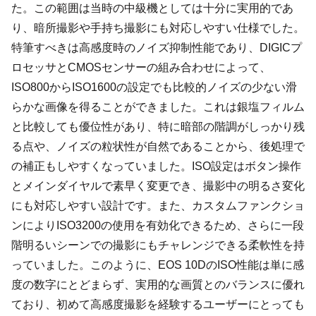
た。この範囲は当時の中級機としては十分に実用的であ
り、暗所撮影や手持ち撮影にも対応しやすい仕様でした。
特筆すべきは高感度時のノイズ抑制性能であり、DIGICプ
ロセッサとCMOSセンサーの組み合わせによって、
ISO800からISO1600の設定でも比較的ノイズの少ない滑
らかな画像を得ることができました。これは銀塩フィルム
と比較しても優位性があり、特に暗部の階調がしっかり残
る点や、ノイズの粒状性が自然であることから、後処理で
の補正もしやすくなっていました。ISO設定はボタン操作
とメインダイヤルで素早く変更でき、撮影中の明るさ変化
にも対応しやすい設計です。また、カスタムファンクショ
ンによりISO3200の使用を有効化できるため、さらに一段
階明るいシーンでの撮影にもチャレンジできる柔軟性を持
っていました。このように、EOS 10DのISO性能は単に感
度の数字にとどまらず、実用的な画質とのバランスに優れ
ており、初めて高感度撮影を経験するユーザーにとっても