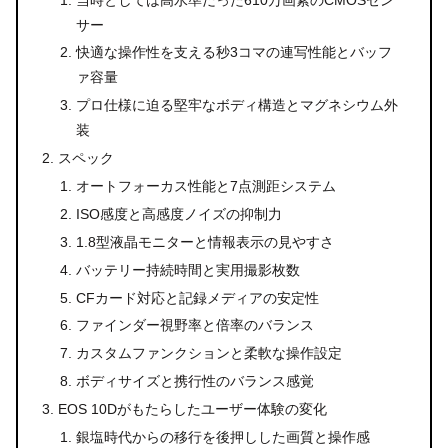
サー
快適な操作性を支える秒3コマの連写性能とバッフ
ァ容量
プロ仕様に迫る堅牢なボディ構造とマグネシウム外
装
スペック
オートフォーカス性能と7点測距システム
ISO感度と高感度ノイズの抑制力
1.8型液晶モニターと情報表示の見やすさ
バッテリー持続時間と実用撮影枚数
CFカード対応と記録メディアの安定性
ファインダー視野率と倍率のバランス
カスタムファンクションと柔軟な操作設定
ボディサイズと携行性のバランス感覚
EOS 10Dがもたらしたユーザー体験の変化
銀塩時代からの移行を後押しした画質と操作感