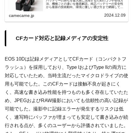
バッテリーの持ちを最大限に活用するためのコツや管理方
法、機種ごとの違いを徹底解説。純正バッテリーの安全性
から最新の技術動向、環境に優しい選び方まで網羅してい
ます。安全で効率的な使い方を知りたい方におすすめ。
2024.12.09
camecame.jp
CFカード対応と記録メディアの安定性
EOS 10Dは記録メディアとしてCFカード（コンパクトフ
ラッシュ）を採用しており、Type IおよびType IIの両方に
対応していたため、当時主流だったマイクロドライブの使
用も可能でした。このCFカードは接触不良が起きにく
く、高速な書き込み性能を持つものも多く存在していたた
め、JPEGおよびRAW撮影においても信頼性の高い記録が
可能でした。撮影中に記録エラーが発生するリスクは低
く、連写時にバッファが埋まっても安定して書き込みが続
行される点が、多くのユーザーから評価されていました。