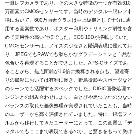
一眼レフカメラであり、その大きな特徴の一つが有効610
万画素のCMOSセンサーです。当時のデジタル一眼レフ市
場において、600万画素クラスは中上級機として十分に通
用する画素数であり、ポスター印刷やトリミング耐性を含
めて実用性の高い仕様でした。EOS 10Dが搭載していた
CMOSセンサーは、ノイズの少なさと階調表現に優れてお
り、JPEGでもRAWでも滑らかなグラデーションと自然な
色合いを再現することができました。APS-Cサイズであ
ることから、焦点距離が1.6倍に換算される点も、望遠寄
りの撮影においては有利に働き、野鳥撮影やスポーツなど
のシーンでも活躍するスペックでした。DIGIC画像処理エ
ンジンとの組み合わせにより、白とびや黒つぶれの少ない
バランスの取れた画像処理が実現されていたことも、当時
のユーザーから高く評価されていました。特に、銀塩フィ
ルムから移行してきたユーザーにとって、この画質は「デ
ジタルでもここまで表現できるのか」と驚きをもって受け