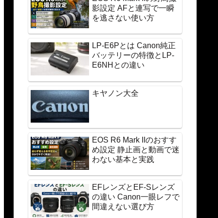
影設定 AFと連写で一瞬
を逃さない使い方
LP-E6Pとは Canon純正
バッテリーの特徴とLP-
E6NHとの違い
キヤノン大全
EOS R6 Mark IIのおすす
め設定 静止画と動画で迷
わない基本と実践
EFレンズとEF-Sレンズ
の違い Canon一眼レフで
間違えない選び方