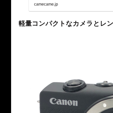
表示を両立。
camecame.jp
軽量コンパクトなカメラとレ