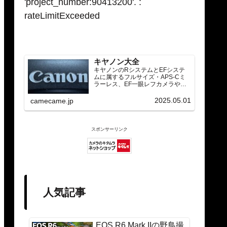
'project_number:90413200'. :
rateLimitExceeded
キヤノン大全
キヤノンのRシステムとEFシステ
ムに属するフルサイズ・APS-Cミ
ラーレス、EF一眼レフカメラや
RF/EFレンズ（ズーム・単焦点・超
望遠）をカテゴリ別に網羅し、効
2025.05.01
camecame.jp
率的に探せる索引ページ。常に機
種の内部リンク設計で回遊性向上
と快適表示を両立。
スポンサーリンク
人気記事
EOS R6 Mark IIの野鳥撮