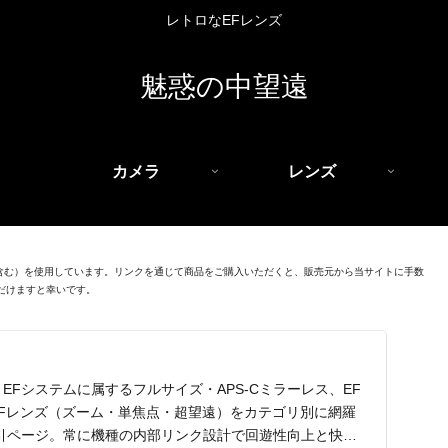
レトロなEFレンズ
魅惑の中望遠
カメラ
レンズ
を含む）を使用しています。リンクを通じて商品をご購入いただくと、販売元から当サイトに手数
だけますと幸いです。
EFシステムに属するフルサイズ・APS-Cミラーレス、EF
EFレンズ（ズーム・単焦点・超望遠）をカテゴリ別に網羅
引ページ。常に機種の内部リンク設計で回遊性向上と快適