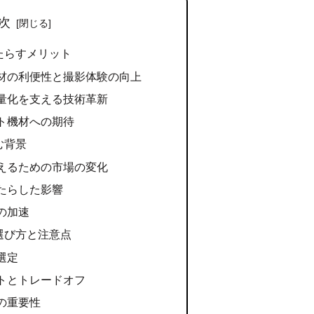
次
たらすメリット
材の利便性と撮影体験の向上
量化を支える技術革新
ト機材への期待
む背景
えるための市場の変化
たらした影響
の加速
選び方と注意点
選定
トとトレードオフ
の重要性