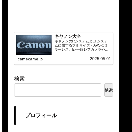
キヤノン大全
キヤノンのRシステムとEFシステ
ムに属するフルサイズ・APS-Cミ
ラーレス、EF一眼レフカメラや
RF/EFレンズ（ズーム・単焦点・超
望遠）をカテゴリ別に網羅し、効
2025.05.01
camecame.jp
率的に探せる索引ページ。常に機
種の内部リンク設計で回遊性向上
と快適表示を両立。
検索
検索
プロフィール