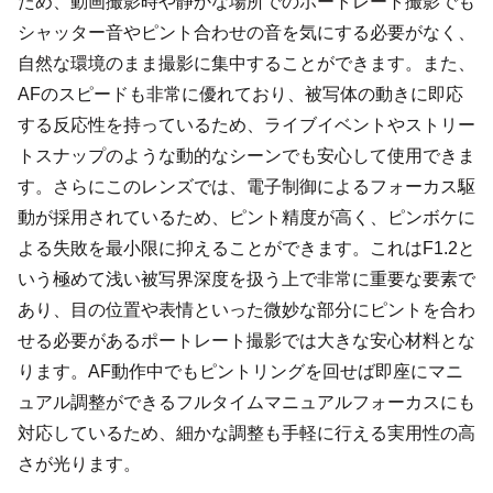
ため、動画撮影時や静かな場所でのポートレート撮影でも
シャッター音やピント合わせの音を気にする必要がなく、
自然な環境のまま撮影に集中することができます。また、
AFのスピードも非常に優れており、被写体の動きに即応
する反応性を持っているため、ライブイベントやストリー
トスナップのような動的なシーンでも安心して使用できま
す。さらにこのレンズでは、電子制御によるフォーカス駆
動が採用されているため、ピント精度が高く、ピンボケに
よる失敗を最小限に抑えることができます。これはF1.2と
いう極めて浅い被写界深度を扱う上で非常に重要な要素で
あり、目の位置や表情といった微妙な部分にピントを合わ
せる必要があるポートレート撮影では大きな安心材料とな
ります。AF動作中でもピントリングを回せば即座にマニ
ュアル調整ができるフルタイムマニュアルフォーカスにも
対応しているため、細かな調整も手軽に行える実用性の高
さが光ります。