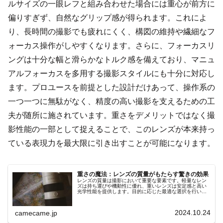
ルサイズの一眼レフと組み合わせた場合には重心が前方に
偏りすぎず、自然なグリップ感が得られます。これによ
り、長時間の撮影でも疲れにくく、構図の維持や繊細なフ
ォーカス操作がしやすくなります。さらに、フォーカスリ
ングは十分な幅と滑らかなトルク感を備えており、マニュ
アルフォーカスを多用する撮影スタイルにも十分に対応し
ます。プロユースを前提とした設計だけあって、操作系の
一つ一つに無駄がなく、精度の高い撮影を支えるための工
夫が随所に施されています。重さをデメリットではなく撮
影性能の一部として捉えることで、このレンズが本来持っ
ている表現力を最大限に引き出すことが可能になります。
重さの魔法：レンズの質量がもたらす驚きの効果
レンズの質量は撮影において重要な要素です。軽量なレン
ズは持ち運びや機動性に優れ、重いレンズは安定感と高い
光学性能を提供します。目的に応じた最適な選択を行い、
魔法のような撮影体験を手に入れましょう。
2024.10.24
camecame.jp