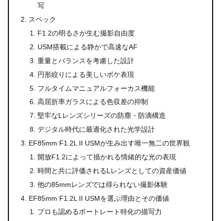
写
スペック
F1.2の明るさが生む撮影自由度
USM搭載による静かで高速なAF
重量とバランスを考慮した設計
円形絞りによる美しいボケ表現
フルタイムマニュアルフォーカス機能
高屈折率ガラスによる色収差の抑制
堅牢なLレンズシリーズの防塵・防滴構造
デジタル時代に最適化された光学設計
EF85mm F1.2L II USMが生み出す唯一無二の世界観
開放F1.2によって描かれる情緒的な光の表現
時間と共に評価されるLレンズとしての資産価値
他の85mmレンズでは得られない撮影体験
EF85mm F1.2L II USMを選ぶ理由とその価値
プロも認めるポートレート特化の描写力