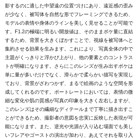
影するのに適した中望遠の位置づけにあり、遠近感の歪み
が少なく、被写体を自然な形でフレーミングできるため、
モデルの表情や身体のラインを美しく見せることが可能で
す。F1.2の極端に明るい開放値は、そのままボケ量に直結
するため、背景を大きくぼかすことで、視線を被写体へと
集約させる効果を生みます。これにより、写真全体の中で
主題がくっきりと浮かび上がり、他の要素とのコントラス
トが明確になります。さらにこのレンズが生み出すボケは
単に量が多いだけでなく、滑らかで柔らかい描写を実現し
ており、背景がざわつかず、まるで絵画のような空間を形
成してくれるのです。ポートレートにおいては、表情の微
細な変化や肌の質感が写真の印象を大きく左右しますが、
このレンズはその繊細なディテールまで丁寧に描き出すこ
とができるため、撮影者の意図を忠実に反映した表現が可
能になります。また、逆光や光源が入り込む場面でも美し
いフレアやゴーストの演出が加わり、あえてそれを取り入