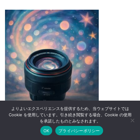
よりよいエクスペリエンスを提供するため、当ウェブサイトでは
Cookie を使用しています。引き続き閲覧する場合、Cookie の使用
開放F1.2によって描かれる情緒的な光の表現
を承諾したものとみなされます。
時間と共に評価されるLレンズとしての資産価値
OK
プライバシーポリシー
他の85mmレンズでは得られない撮影体験
ホーム
シェア
目次へ
トップ
サイドバー