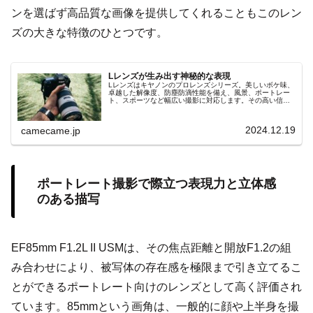
ンを選ばず高品質な画像を提供してくれることもこのレン
ズの大きな特徴のひとつです。
Lレンズが生み出す神秘的な表現
Lレンズはキヤノンのプロレンズシリーズ。美しいボケ味、
卓越した解像度、防塵防滴性能を備え、風景、ポートレー
ト、スポーツなど幅広い撮影に対応します。その高い信頼
性とパフォーマンスは、初心者からプロまで幅広い層にサ
ポートされています。
2024.12.19
camecame.jp
ポートレート撮影で際立つ表現力と立体感
のある描写
EF85mm F1.2L II USMは、その焦点距離と開放F1.2の組
み合わせにより、被写体の存在感を極限まで引き立てるこ
とができるポートレート向けのレンズとして高く評価され
ています。85mmという画角は、一般的に顔や上半身を撮