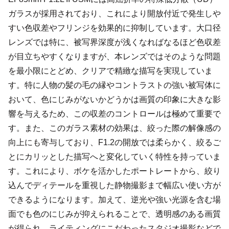
ガラスが採用されており、これにより開放付近で発生しや
すい色収差やフリンジを効果的に抑制しています。大口径
レンズでは特に、被写界深度が浅くなればなるほど色収差
が目立ちやすくなりますが、本レンズではそのような問題
を最小限にとどめ、クリアで精緻な描写を実現していま
す。特に人物の髪の毛の縁やコントラストの強い被写体に
おいて、色にじみがないかどうかは画質の印象に大きな影
響を与えるため、この収差のコントロールは極めて重要で
す。また、このガラス素材の効果は、絞った際の解像感の
向上にも寄与しており、F1.2の開放では柔らかく、絞るご
とにカリッとした描写へと変化していく特性を持っていま
す。これにより、ボケを活かしたポートレートから、絞り
込んでディテールを重視した静物撮影まで幅広い使い方が
できるようになります。加えて、逆光や強い光源を含む場
面でも色のにじみが抑えられることで、透明感のある画質
が得られ、ライティングにこだわったスタジオ撮影などで