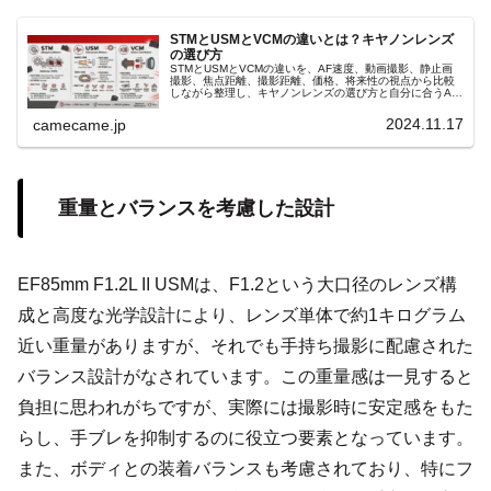
STMとUSMとVCMの違いとは？キヤノンレンズ
の選び方
STMとUSMとVCMの違いを、AF速度、動画撮影、静止画
撮影、焦点距離、撮影距離、価格、将来性の視点から比較
しながら整理し、キヤノンレンズの選び方と自分に合うAF
駆動方式の基本を、初心者にも詳しくわかりやすく丁寧に
解説する記事です。
2024.11.17
camecame.jp
重量とバランスを考慮した設計
EF85mm F1.2L II USMは、F1.2という大口径のレンズ構
成と高度な光学設計により、レンズ単体で約1キログラム
近い重量がありますが、それでも手持ち撮影に配慮された
バランス設計がなされています。この重量感は一見すると
負担に思われがちですが、実際には撮影時に安定感をもた
らし、手ブレを抑制するのに役立つ要素となっています。
また、ボディとの装着バランスも考慮されており、特にフ