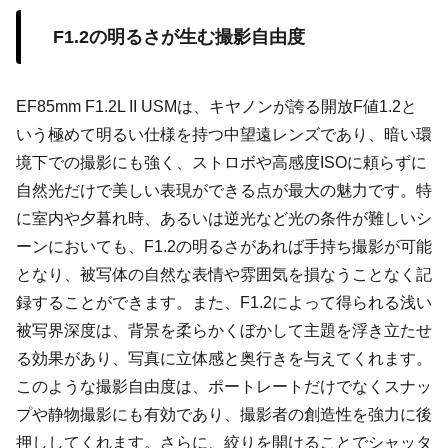
F1.2の明るさが生む撮影自由度
EF85mm F1.2L II USMは、キヤノンが誇る開放F値1.2と
いう極めて明るい仕様を持つ中望遠レンズであり、暗い環
境下での撮影にも強く、ストロボや高感度ISOに頼らずに
自然光だけで美しい表現ができる点が最大の魅力です。特
に室内や夕暮れ時、あるいは逆光など光の条件が難しいシ
ーンにおいても、F1.2の明るさがあれば手持ち撮影が可能
となり、被写体の自然な表情や雰囲気を損なうことなく記
録することができます。また、F1.2によって得られる浅い
被写界深度は、背景を柔らかくぼかして主題を浮き立たせ
る効果があり、写真に立体感と奥行きを与えてくれます。
このような撮影自由度は、ポートレートだけでなくスナッ
プや静物撮影にも有効であり、撮影者の創造性を強力に後
押ししてくれます。さらに、絞りを開けることでシャッタ