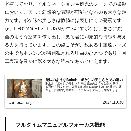
寄与しており、イルミネーションや逆光のシーンでの撮影
において、美しく幻想的な表現が可能となるのも大きな魅
力です。ボケ味の美しさは数値には表しにくい要素です
が、EF85mm F1.2L II USMが生み出すボケは、まさに絵
画のような空間を作り出し、見る者に印象的な情感を与え
る力を持っています。この点こそが、数ある中望遠レンズ
の中でも本レンズが特別視される理由のひとつであり、写
真表現を豊かに彩る大きな強みであるといえます。
魔法のようなBokeh（ボケ）の美しさとその魅力
Bokeh（ボケ）の美しさとその魔法のような効果を解説。
被写体を際立たせ、背景を幻想的にぼかすBokeh技術の魅
力を、技術的な構造から応用方法まで詳しく紹介します。
円形絞りや特殊コーティングが生み出す滑らかなボケの仕
組みや、他の撮影技術との連携による効果的な活用例も網
羅。夜景や静物、動物撮影でのボケの具体的な活用法を学
2024.10.30
camecame.jp
び、写真表現にさらなる奥行きと魅力をプラスしましょ
う。
フルタイムマニュアルフォーカス機能