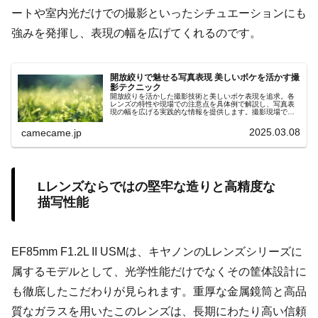
ートや室内光だけでの撮影といったシチュエーションにも
強みを発揮し、表現の幅を広げてくれるのです。
開放絞りで魅せる写真表現 美しいボケを活かす撮
影テクニック
開放絞りを活かした撮影技術と美しいボケ表現を追求。各
レンズの特性や現場での注意点を具体例で解説し、写真表
現の幅を広げる実践的な情報を提供します。撮影現場で役
立つ具体的アドバイスや、レンズ選びのポイントを網羅
し、初心者も大いに満足な情報です。
2025.03.08
camecame.jp
Lレンズならではの堅牢な造りと高精度な
描写性能
EF85mm F1.2L II USMは、キヤノンのLレンズシリーズに
属するモデルとして、光学性能だけでなくその筐体設計に
も徹底したこだわりが見られます。重厚な金属鏡筒と高品
質なガラスを用いたこのレンズは、長期にわたり高い信頼