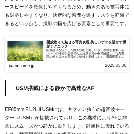
ースピードを確保しやすくなるため、動きのある被写体に
も対応しやすくなり、決定的な瞬間を逃すリスクを軽減で
きるという点も、撮影の幅を広げる要素として重要です。
開放絞りで魅せる写真表現 美しいボケを活かす撮
影テクニック
開放絞りを活かした撮影技術と美しいボケ表現を追求。各
レンズの特性や現場での注意点を具体例で解説し、写真表
現の幅を広げる実践的な情報を提供します。撮影現場で役
立つ具体的アドバイスや、レンズ選びのポイントを網羅
し、初心者も大いに満足な情報です。
2025.03.08
camecame.jp
USM搭載による静かで高速なAF
EF85mm F1.2L II USMには、キヤノン独自の超音波モー
ター（USM）が搭載されており、この機構によりAFは非
常にスムーズかつ静かに動作します。静粛性に優れている