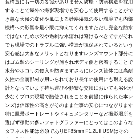
装構造にも一切の妥協がありません防塵・防滴構造を採用
することで屋外の撮影現場でも安心して使用することがで
き急な天候の変化や風による砂塵湿気の多い環境でも内部
機構への影響を最小限に抑えてくれますただし完全な防水
ではないため水没や過剰な水濡れは避けるべきですがそれ
でも現場でのトラブルに強い構造が担保されているという
安心感は大きなメリットとなりますレンズマウント部分に
はゴム製のシーリングが施されボディ側と密着することで
水分やホコリの侵入を防ぎますさらにレンズ筐体には高耐
久性の金属部材が用いられており長年の使用にも耐える設
計となっています持ち運びや頻繁な交換においても劣化が
少なくプロの現場で酷使されることを前提に作られた本レ
ンズは信頼性の高さがそのまま仕事の安心につながります
特に風景ポートレートやドキュメンタリーなど撮影場所を
選ばず移動の多いフォトグラファーにとってはこのような
タフネス性能は必須でありEF85mm F1.2L II USMはその