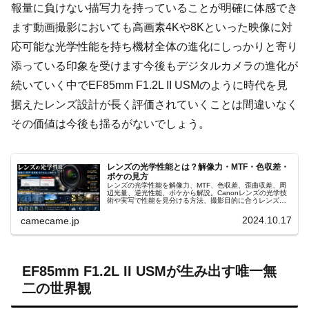
報量に負けない描写力を持っていることが明確に体感でき
ます動画撮影においても高画素4Kや8Kといった映像に対
応可能な光学性能を持ち機材全体の進化にしっかりと寄り
添っている印象を受けます今後もデジタルカメラの進化が
続いていく中でEF85mm F1.2L II USMのように時代を見
据えたレンズ設計が長く評価されていくことは間違いなく
その価値は今後も揺るがないでしょう。
レンズの光学性能とは？解像力・MTF・色収差・
ボケの見方
レンズの光学性能を解像力、MTF、色収差、歪曲収差、周
辺光量、逆光性能、ボケから解説。Canonレンズの光学技
術や実写で性能を見分ける方法、撮影目的に合うレンズ選
びまで詳しく紹介します。MTFチャートの読み方や収差補
正も具体的に分かります。
2024.10.17
camecame.jp
EF85mm F1.2L II USMが生み出す唯一無
二の世界観