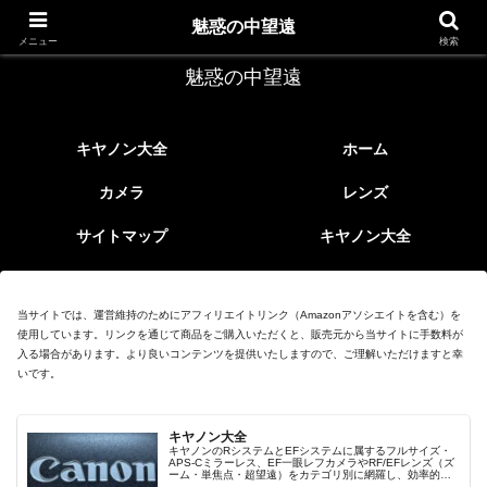
レトロなEFレンズ
魅惑の中望遠
メニュー
検索
魅惑の中望遠
キヤノン大全
ホーム
カメラ
レンズ
サイトマップ
キヤノン大全
当サイトでは、運営維持のためにアフィリエイトリンク（Amazonアソシエイトを含む）を
使用しています。リンクを通じて商品をご購入いただくと、販売元から当サイトに手数料が
入る場合があります。より良いコンテンツを提供いたしますので、ご理解いただけますと幸
いです。
キヤノン大全
キヤノンのRシステムとEFシステムに属するフルサイズ・
APS-Cミラーレス、EF一眼レフカメラやRF/EFレンズ（ズ
ーム・単焦点・超望遠）をカテゴリ別に網羅し、効率的に
探せる索引ページ。常に機種の内部リンク設計で回遊性向