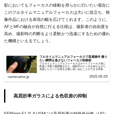
影においてもフォーカスの移動を滑らかに行いたい場合に
このフルタイムマニュアルフォーカスは大いに役立ち、映
像作品における表現の幅を広げてくれます。このように、
AFとMFの融合が自然に行える仕様は、撮影者の自由度を
高め、撮影時の判断をより柔軟かつ迅速にするための優れ
た機構といえるでしょう。
フルタイムマニュアルフォーカスで直感操作 撮り
たい瞬間を逃さないフォーカス制御術
フルタイムマニュアルフォーカスはオートフォーカス後に
即座に手動で微調整を行え、撮影中のテンポを保ちながら
意図したピント位置を正確に追い込むことができる革新的
な機能です。多彩なシーンで安定的な操作性を提供しま
す。効率も向上します。より確実に。
2025.05.03
camecame.jp
高屈折率ガラスによる色収差の抑制
EF85mm F1.2L II USMには高屈折率の特殊低分散（UD）