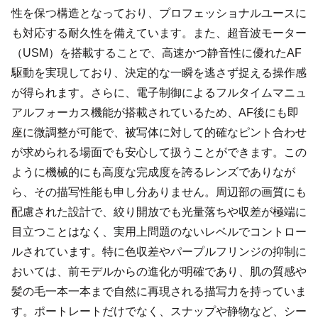
性を保つ構造となっており、プロフェッショナルユースに
も対応する耐久性を備えています。また、超音波モーター
（USM）を搭載することで、高速かつ静音性に優れたAF
駆動を実現しており、決定的な一瞬を逃さず捉える操作感
が得られます。さらに、電子制御によるフルタイムマニュ
アルフォーカス機能が搭載されているため、AF後にも即
座に微調整が可能で、被写体に対して的確なピント合わせ
が求められる場面でも安心して扱うことができます。この
ように機械的にも高度な完成度を誇るレンズでありなが
ら、その描写性能も申し分ありません。周辺部の画質にも
配慮された設計で、絞り開放でも光量落ちや収差が極端に
目立つことはなく、実用上問題のないレベルでコントロー
ルされています。特に色収差やパープルフリンジの抑制に
おいては、前モデルからの進化が明確であり、肌の質感や
髪の毛一本一本まで自然に再現される描写力を持っていま
す。ポートレートだけでなく、スナップや静物など、シー