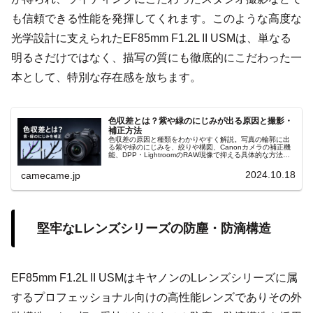
も信頼できる性能を発揮してくれます。このような高度な
光学設計に支えられたEF85mm F1.2L II USMは、単なる
明るさだけではなく、描写の質にも徹底的にこだわった一
本として、特別な存在感を放ちます。
色収差とは？紫や緑のにじみが出る原因と撮影・
補正方法
色収差の原因と種類をわかりやすく解説。写真の輪郭に出
る紫や緑のにじみを、絞りや構図、Canonカメラの補正機
能、DPP・LightroomのRAW現像で抑える具体的な方法
を、撮影ジャンル別に詳しく紹介します。初心者にも実践
しやすく説明します
2024.10.18
camecame.jp
堅牢なLレンズシリーズの防塵・防滴構造
EF85mm F1.2L II USMはキヤノンのLレンズシリーズに属
するプロフェッショナル向けの高性能レンズでありその外