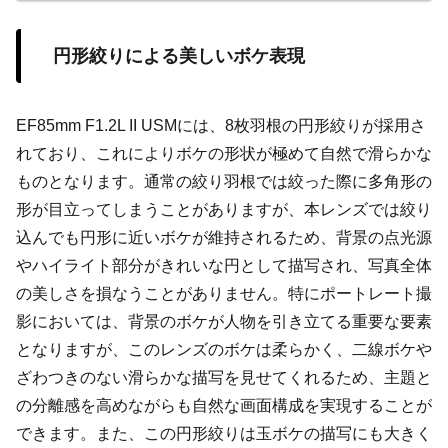
円形絞りによる美しいボケ表現
EF85mm F1.2L II USMには、8枚羽根の円形絞りが採用さ
れており、これによりボケの形状が極めて自然で滑らかな
ものとなります。通常の絞り羽根では絞った際に多角形の
形が目立ってしまうことがありますが、本レンズでは絞り
込んでも円形に近いボケが維持されるため、背景の点光源
やハイライト部分がきれいな円として描写され、写真全体
の美しさを損なうことがありません。特にポートレート撮
影においては、背景のボケが人物を引き立てる重要な要素
となりますが、このレンズのボケは柔らかく、二線ボケや
ざわつきのない滑らかな描写を見せてくれるため、主題と
の分離感を高めながらも自然な画面構成を実現することが
できます。また、この円形絞りは玉ボケの描写にも大きく