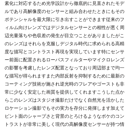
素化に対応するため光学設計から徹底的に見直されたモデ
ルであり高解像度のセンサーと組み合わせたときにもその
ポテンシャルを最大限に引き出すことができます従来のフ
ィルム向けレンズではデジタルセンサーとの相性が悪く周
辺光量落ちや色収差の発生が目立つことがありましたがこ
のレンズはそれらを克服しデジタル時代に求められる高精
度な描写とコントラスト再現を実現しています特にセンサ
ー前面に配置されるローパスフィルターやマイクロレンズ
の影響を考慮したレンズ配置となっており周辺部まで均一
な描写が得られますまた内部反射を抑制するために最新の
コーティング技術が施され逆光時のフレアやゴーストも非
常に少なく安定した画質を提供してくれますこうした点か
らこのレンズはスタジオ撮影だけでなく自然光を活かした
ロケーション撮影でもその実力を存分に発揮します加えて
ピント面のシャープさと背景のとろけるようなボケのコン
トラストが非常に美しく現代の高解像度センサーが持つ情