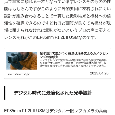
点で非常に頼れる一本となっていますレンズそのものの性
能はもちろんですがこのように外的要因に左右されにくい
設計が組み合わさることで一貫した撮影結果と機材への信
頼性を確保できるのですどれほど画質が良くても機材が現
場に耐えられなければ意味がないというプロの声に応える
レンズそれがこのEF85mm F1.2L II USMなのです。
堅牢設計で差がつく 撮影現場を支えるカメラとレ
ンズの信頼力
カメラとレンズの堅牢性が過酷環境で故障を防ぎ安定撮影
を可能にする理由と、耐衝撃・防塵防滴素材の選び方、長
期性能を維持するための日常点検と専門メンテナンス方
法、プロの現場でも役立つ機材寿命延長のポイントや選択
時の注意点も徹底解説します。
2025.04.28
camecame.jp
デジタル時代に最適化された光学設計
EF85mm F1.2L II USMはデジタル一眼レフカメラの高画