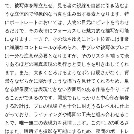
で、被写体を際立たせ、見る者の視線を自然に引き込むよ
うな立体的で印象的な写真を生み出す要素となります。特
にポートレートにおいては、人物の目元にピントを合わせ
るだけで、その表情にフォーカスした魅力的な描写が可能
になります。一方で、その浅さゆえにピント位置には非常
に繊細なコントロールが求められ、手ブレや被写体ブレに
は十分な注意が必要となりますが、そのリスクを補って余
りあるほどの写真表現の奥行きと美しさを引き出してくれ
ます。また、大きくとろけるようなボケは硬さがなく、背
景をなだらかに溶かすような描写を見せてくれるため、単
なる解像度では表現できない雰囲気のある作品を作り上げ
ることができるのです。開放でもしっかりと中心部が解像
する設計は、プロの現場でも十分に耐えうるレベルに仕上
がっており、ライティングや構図の工夫と組み合わせるこ
とで、唯一無二の表現力を発揮します。このF1.2の明るさ
はまた、暗所でも撮影を可能にするため、夜間のポートレ