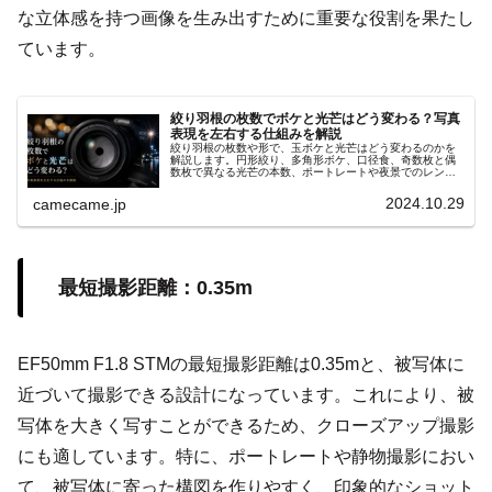
な立体感を持つ画像を生み出すために重要な役割を果たし
ています。
絞り羽根の枚数でボケと光芒はどう変わる？写真
表現を左右する仕組みを解説
絞り羽根の枚数や形で、玉ボケと光芒はどう変わるのかを
解説します。円形絞り、多角形ボケ、口径食、奇数枚と偶
数枚で異なる光芒の本数、ポートレートや夜景でのレンズ
選び、F値ごとの写りの違い、撮影時の確認方法まで実写例
も含め分かりやすく紹介します。
2024.10.29
camecame.jp
最短撮影距離：0.35m
EF50mm F1.8 STMの最短撮影距離は0.35mと、被写体に
近づいて撮影できる設計になっています。これにより、被
写体を大きく写すことができるため、クローズアップ撮影
にも適しています。特に、ポートレートや静物撮影におい
て、被写体に寄った構図を作りやすく、印象的なショット