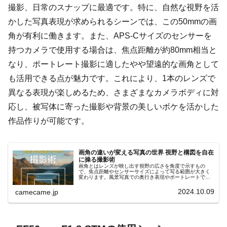
撮影、日常のスナップに最適です。特に、自然な視野を活
かした写真表現が求められるシーンでは、この50mmの画
角が有利に働きます。また、APS-Cサイズのセンサーを
持つカメラで使用する場合は、焦点距離が約80mm相当と
なり、ポートレート撮影に適したやや望遠的な画角として
も活用できる点が魅力です。これにより、1本のレンズで
異なる表現が楽しめるため、さまざまなカメラボディに対
応し、被写体に寄った撮影や背景の美しいボケを活かした
作品作りが可能です。
画角の違いが変える写真の世界 視野と構図を自在
に操る撮影術
画角とはレンズが映し出す視野の広さを角度で示すもの
で、焦点距離やセンサーサイズによって写る範囲が大きく
変わります。風景写真での奥行き表現やポートレートでの
背景圧縮など、ジャンル別の効果的な使い方と構図への影
響をわかりやすく解説します。
2024.10.09
camecame.jp