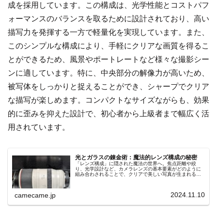
成を採用しています。この構成は、光学性能とコストパフ
ォーマンスのバランスを取るために設計されており、高い
描写力を発揮する一方で軽量化を実現しています。また、
このシンプルな構成により、手軽にクリアな画質を得るこ
とができるため、風景やポートレートなど様々な撮影シー
ンに適しています。特に、中央部分の解像力が高いため、
被写体をしっかりと捉えることができ、シャープでクリア
な描写が楽しめます。コンパクトなサイズながらも、効果
的に歪みを抑えた設計で、初心者から上級者まで幅広く活
用されています。
光とガラスの錬金術：魔法的レンズ構成の秘密
「レンズ構成」に隠された魔法の世界へ。焦点距離や絞
り、光学設計など、カメラレンズの基本要素がどのように
組み合わされることで、クリアで美しい写真が生まれるの
かを解説します。光学技術と性能の進化が紡ぎ出す魔法の
ような撮影体験をご紹介。
2024.11.10
camecame.jp