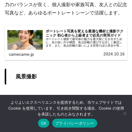
力のバランスが良く、個人撮影や家族写真、友人との記念
写真など、あらゆるポートレートシーンで活躍します。
ポートレート写真を変える最適な機材と撮影テク
ニック 初心者から上級者まで必見の実用ガイド
ポートレート撮影で被写体の魅力を最大限に引き出すため
に、光の扱い方や構図、焦点距離の選び方を詳しく解説し
ます。また、焦点距離の違いによる背景のぼけ具合や実践
的な撮影テクニックを具体例も紹介します。コミュニケー
ション術や小物の活用ポイント
2024.10.16
camecame.jp
風景撮影
EF50mm F1.8 STMは、風景撮影でもその描写力を発揮し
よりよいエクスペリエンスを提供するため、当ウェブサイトでは
ます。標準画角の50mmは、風景の広がりを自然に捉える
Cookie を使用しています。引き続き閲覧する場合、Cookie の使用
ことができ、細部までシャープに描写することで見たまま
を承諾したものとみなされます。
の風景をそのまま切り取ることが可能です。また、軽量コ
OK
プライバシーポリシー
ホーム
シェア
目次へ
トップ
サイドバー
ンパクトなデザインにより、風景撮影のための長時間の持