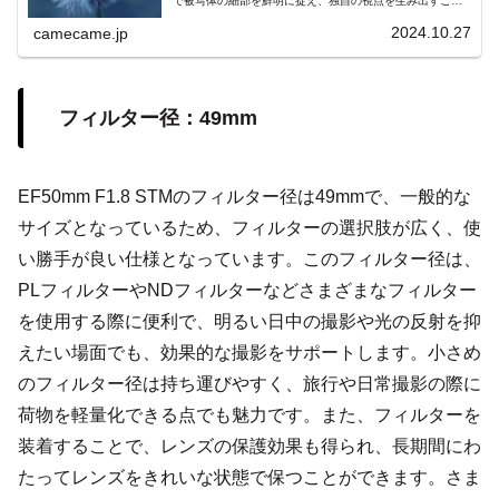
で被写体の細部を鮮明に捉え、独自の視点を生み出すこの
技術の可能性と未来の発展について解説。手ブレ補正やオ
ートフォーカスなどの他の技術との連携で、安定した高品
2024.10.27
camecame.jp
質な画像が得られ、観察者に新たな視覚体験を提供しま
す。
フィルター径：49mm
EF50mm F1.8 STMのフィルター径は49mmで、一般的な
サイズとなっているため、フィルターの選択肢が広く、使
い勝手が良い仕様となっています。このフィルター径は、
PLフィルターやNDフィルターなどさまざまなフィルター
を使用する際に便利で、明るい日中の撮影や光の反射を抑
えたい場面でも、効果的な撮影をサポートします。小さめ
のフィルター径は持ち運びやすく、旅行や日常撮影の際に
荷物を軽量化できる点でも魅力です。また、フィルターを
装着することで、レンズの保護効果も得られ、長期間にわ
たってレンズをきれいな状態で保つことができます。さま