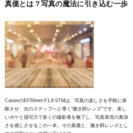
真価とは？写真の魔法に引き込む一歩
CanonのEF50mm F1.8 STMは、写真の楽しさを手軽に体
験させ、次のステップへと導く“撒き餌レンズ”です。美し
いボケと描写力で多くの撮影者を魅了し、写真表現の奥深
さを感じさせるこの一本。その真価と、撒き餌レンズとし