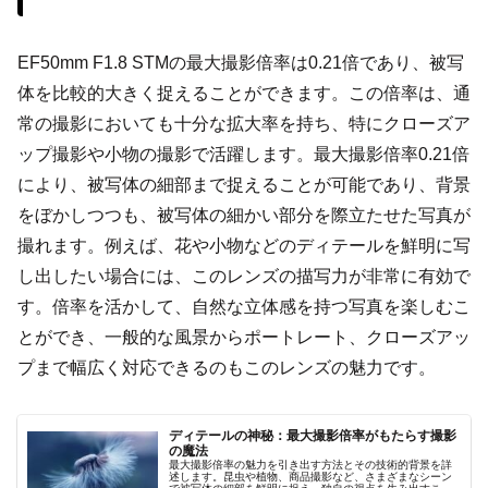
EF50mm F1.8 STMの最大撮影倍率は0.21倍であり、被写
体を比較的大きく捉えることができます。この倍率は、通
常の撮影においても十分な拡大率を持ち、特にクローズア
ップ撮影や小物の撮影で活躍します。最大撮影倍率0.21倍
により、被写体の細部まで捉えることが可能であり、背景
をぼかしつつも、被写体の細かい部分を際立たせた写真が
撮れます。例えば、花や小物などのディテールを鮮明に写
し出したい場合には、このレンズの描写力が非常に有効で
す。倍率を活かして、自然な立体感を持つ写真を楽しむこ
とができ、一般的な風景からポートレート、クローズアッ
プまで幅広く対応できるのもこのレンズの魅力です。
ディテールの神秘：最大撮影倍率がもたらす撮影
の魔法
最大撮影倍率の魅力を引き出す方法とその技術的背景を詳
述します。昆虫や植物、商品撮影など、さまざまなシーン