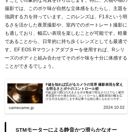
すことで印象的な写真を作り出します。特に、人物や物の
撮影では、このボケ味が自然な立体感をもたらし、主題を
強調する力を持っています。このレンズは、F1.8という明
るさを活かした夜景撮影や、室内でのポートレート撮影に
も適しており、幅広い表現を楽しむことが可能です。軽量
であることから、日常的に持ち歩くレンズとしても最適で
す。EF EOS Rマウントアダプターを使用すれば、Rシリ
ーズのボディと組み合わせてそのボケ味を十分に体感する
ことができるでしょう。
F値を知れば広がるカメラの世界 撮影表現を変え
る明るさとボケのコントロール術
F値は絞り開口の大きさを示す数値で明るさだけでなく被写
界深度やボケ感を自在にコントロールし撮影表現の幅を広
げる方法を紹介します本記事では初心者にもわかりやすい
手順やシーン別の設定ポイントを詳しく解説します具体例
付きでスキル向上サポート効果大
2024.10.02
camecame.jp
STMモーターによる静音かつ滑らかなオー