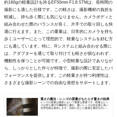
約160gの軽量設計を誇るEF50mm F1.8 STMは、長時間の
撮影にも適した仕様です。この軽さは、撮影機材の負担を
軽減し、持ち歩く際にも気になりません。カメラボディと
組み合わせた際のバランスが良く、片手での取り回しも快
適に行えます。また、この重量は、日常的にカメラを持ち
歩くユーザーにとって理想的で、軽量なシステムを好む方
にも適しています。特に、Rシステムと組み合わせる際に
は、アダプターを通じて取り付けても軽さが損なわれず、
機動性を保つことが可能です。小型軽量な設計でありなが
ら、しっかりとした作りが特徴で、撮影の際に安定したパ
フォーマンスを提供します。この軽量さが持つ利便性は、
さまざまな撮影シーンでの自由な発想をサポートします。
重さの魔法：レンズの質量がもたらす驚きの効果
レンズの質量は撮影において重要な要素です。軽量なレン
ズは持ち運びや機動性に優れ、重いレンズは安定感と高い
光学性能を提供します。目的に応じた最適な選択を行い、
魔法のような撮影体験を手に入れましょう。