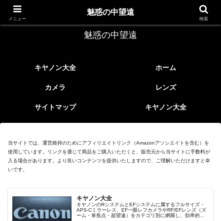
レトロなEFレンズ
魅惑の中望遠
メニュー
検索
魅惑の中望遠
キヤノン大全
ホーム
カメラ
レンズ
サイトマップ
キヤノン大全
当サイトでは、運営維持のためにアフィリエイトリンク（Amazonアソシエイトを含む）を
使用しています。リンクを通じて商品をご購入いただくと、販売元から当サイトに手数料が
入る場合があります。より良いコンテンツを提供いたしますので、ご理解いただけますと幸
いです。
キヤノン大全
キヤノンのRシステムとEFシステムに属するフルサイズ・
APS-Cミラーレス、EF一眼レフカメラやRF/EFレンズ（ズ
ーム・単焦点・超望遠）をカテゴリ別に網羅し、効率的に
探せる索引ページ。常に機種の内部リンク設計で回遊性向