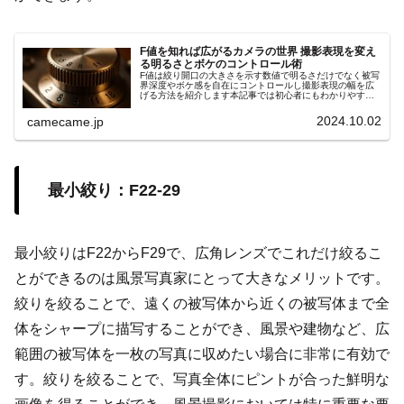
F値を知れば広がるカメラの世界 撮影表現を変え
る明るさとボケのコントロール術
F値は絞り開口の大きさを示す数値で明るさだけでなく被写
界深度やボケ感を自在にコントロールし撮影表現の幅を広
げる方法を紹介します本記事では初心者にもわかりやすい
手順やシーン別の設定ポイントを詳しく解説します具体例
付きでスキル向上サポート効果大
2024.10.02
camecame.jp
最小絞り：F22-29
最小絞りはF22からF29で、広角レンズでこれだけ絞るこ
とができるのは風景写真家にとって大きなメリットです。
絞りを絞ることで、遠くの被写体から近くの被写体まで全
体をシャープに描写することができ、風景や建物など、広
範囲の被写体を一枚の写真に収めたい場合に非常に有効で
す。絞りを絞ることで、写真全体にピントが合った鮮明な