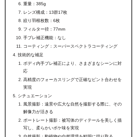
重量：385g
レンズ構成：13群17枚
絞り羽根枚数：6枚
フィルター径：77mm
手ブレ補正機能：なし
コーティング：スーパースペクトラコーティング
技術的な補足
ボディ内手ブレ補正により、さまざまなシーンに対
応
高精度のフォーカスリングで正確なピント合わせを
実現
シチュエーション
風景撮影：遠景や広大な自然を撮影する際に、その
解像力が活きる
ポートレート撮影：被写体のディテールを美しく描
写し、柔らかいボケ味を実現
自然撮影：動植物や自然環境を鮮明に切り取る