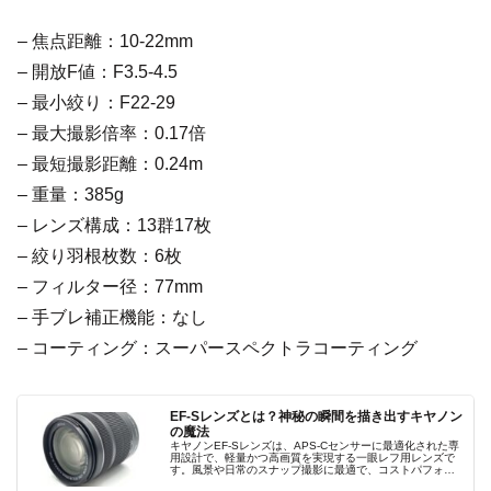
– 焦点距離：10-22mm
– 開放F値：F3.5-4.5
– 最小絞り：F22-29
– 最大撮影倍率：0.17倍
– 最短撮影距離：0.24m
– 重量：385g
– レンズ構成：13群17枚
– 絞り羽根枚数：6枚
– フィルター径：77mm
– 手ブレ補正機能：なし
– コーティング：スーパースペクトラコーティング
EF-Sレンズとは？神秘の瞬間を描き出すキヤノン
の魔法
キヤノンEF-Sレンズは、APS-Cセンサーに最適化された専
用設計で、軽量かつ高画質を実現する一眼レフ用レンズで
す。風景や日常のスナップ撮影に最適で、コストパフォー
マンスにも優れ、初心者から経験豊富なユーザーまで幅広