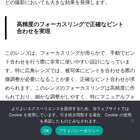
どの撮影においても大きな効果を発揮します。
高精度のフォーカスリングで正確なピント
合わせを実現
このレンズは、フォーカスリングが滑らかで、手動でピン
ト合わせを行う際に非常に使いやすい設計になっていま
す。特に広角レンズでは、被写体にピントを合わせる際の
微調整が必要になることが多く、正確なピント合わせが求
められます。このレンズのフォーカスリングは高精度に作
られており、細かな調整がしやすく、特にマニュアルフォ
ーカスを多用するユーザーにとっては大きなメリットで
よりよいエクスペリエンスを提供するため、当ウェブサイトでは
す。また、動画撮影時にも、フォーカスの滑らかな移動が
Cookie を使用しています。引き続き閲覧する場合、Cookie の使用
を承諾したものとみなされます。
可能で、プロフェッショナルな映像を撮影する際にも安定
OK
プライバシーポリシー
した操作性を提供します。
ホーム
シェア
目次へ
トップ
サイドバー