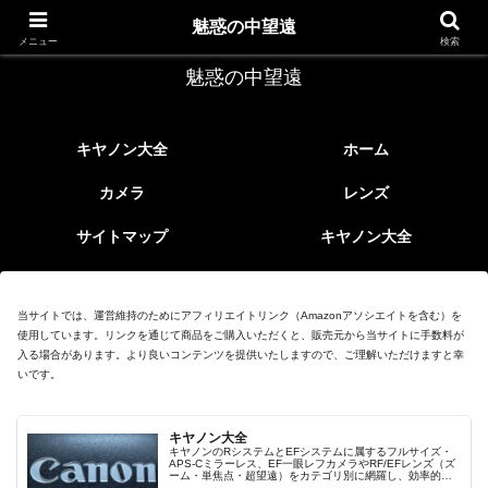
レトロなEFレンズ
魅惑の中望遠
メニュー
検索
魅惑の中望遠
キヤノン大全
ホーム
カメラ
レンズ
サイトマップ
キヤノン大全
当サイトでは、運営維持のためにアフィリエイトリンク（Amazonアソシエイトを含む）を
使用しています。リンクを通じて商品をご購入いただくと、販売元から当サイトに手数料が
入る場合があります。より良いコンテンツを提供いたしますので、ご理解いただけますと幸
いです。
キヤノン大全
キヤノンのRシステムとEFシステムに属するフルサイズ・
APS-Cミラーレス、EF一眼レフカメラやRF/EFレンズ（ズ
ーム・単焦点・超望遠）をカテゴリ別に網羅し、効率的に
探せる索引ページ。常に機種の内部リンク設計で回遊性向