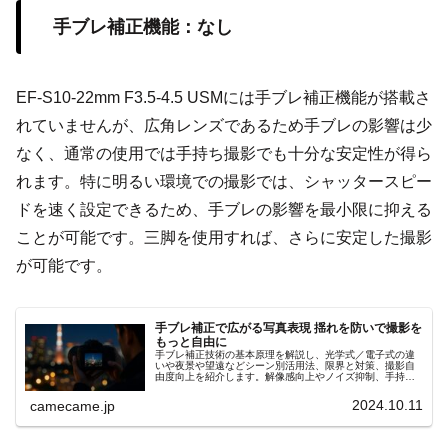
手ブレ補正機能：なし
EF-S10-22mm F3.5-4.5 USMには手ブレ補正機能が搭載さ
れていませんが、広角レンズであるため手ブレの影響は少
なく、通常の使用では手持ち撮影でも十分な安定性が得ら
れます。特に明るい環境での撮影では、シャッタースピー
ドを速く設定できるため、手ブレの影響を最小限に抑える
ことが可能です。三脚を使用すれば、さらに安定した撮影
が可能です。
手ブレ補正で広がる写真表現 揺れを防いで撮影を
もっと自由に
手ブレ補正技術の基本原理を解説し、光学式／電子式の違
いや夜景や望遠などシーン別活用法、限界と対策、撮影自
由度向上を紹介します。解像感向上やノイズ抑制、手持ち
夜景撮影や動画Vlogでの安定性強化、更に実例とともに分
かりやすく的確に解説
2024.10.11
camecame.jp