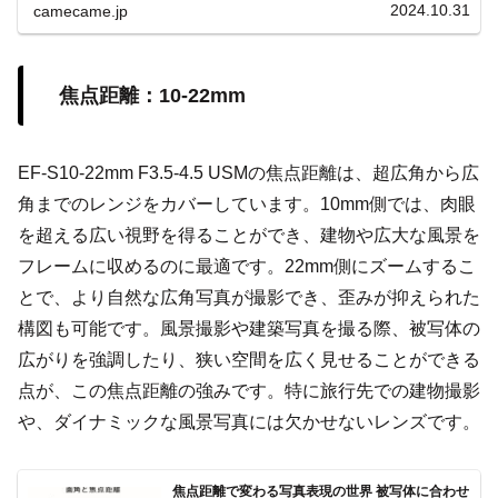
く愛用されています。EFレンズとは異なる光学特性を持
2024.10.31
camecame.jp
ち、APS-Cカメラの性能を引き出すための理想的な選択肢
です。EF-Sレンズの神秘的な描写力で、あなただけの瞬間
を魔法のように捉えましょう。
焦点距離：10-22mm
EF-S10-22mm F3.5-4.5 USMの焦点距離は、超広角から広
角までのレンジをカバーしています。10mm側では、肉眼
を超える広い視野を得ることができ、建物や広大な風景を
フレームに収めるのに最適です。22mm側にズームするこ
とで、より自然な広角写真が撮影でき、歪みが抑えられた
構図も可能です。風景撮影や建築写真を撮る際、被写体の
広がりを強調したり、狭い空間を広く見せることができる
点が、この焦点距離の強みです。特に旅行先での建物撮影
や、ダイナミックな風景写真には欠かせないレンズです。
焦点距離で変わる写真表現の世界 被写体に合わせ