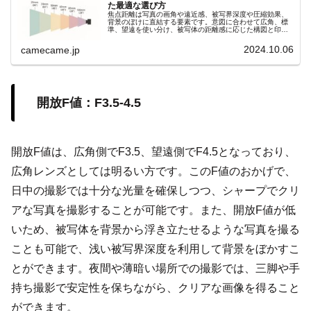
た最適な選び方
焦点距離は写真の画角や遠近感、被写界深度や圧縮効果、
背景のぼけに直結する要素です。意図に合わせて広角、標
準、望遠を使い分け、被写体の距離感に応じた構図と印象
を自在にコントロールしましょう。撮影意図を明確にし、
理想の一枚を狙いましょう。
2024.10.06
camecame.jp
開放F値：F3.5-4.5
開放F値は、広角側でF3.5、望遠側でF4.5となっており、
広角レンズとしては明るい方です。このF値のおかげで、
日中の撮影では十分な光量を確保しつつ、シャープでクリ
アな写真を撮影することが可能です。また、開放F値が低
いため、被写体を背景から浮き立たせるような写真を撮る
ことも可能で、浅い被写界深度を利用して背景をぼかすこ
とができます。夜間や薄暗い場所での撮影では、三脚や手
持ち撮影で安定性を保ちながら、クリアな画像を得ること
ができます。