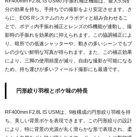
RF400mm F2.8L IS USMの手振れ補正機能は、最大5.5段
分の効果を持ち、手持ちでの撮影をより安定させます。さ
らに、EOS Rシステムのカメラボディと組み合わせるこ
とで、ボディ内手振れ補正とレンズのIS機能が連動し、撮
影時の手振れを効果的に抑えられます。この協調補正によ
り、暗所での低速シャッターや、動きの多いシーンでもブ
レの少ない鮮明な写真が得られます。また、この補正効果
により、三脚の使用頻度が減り、自由な撮影が可能になる
ため、持ち運びが多いフィールド撮影にも最適です。
円形絞り羽根とボケ味の特長
RF400mm F2.8L IS USMは、9枚構成の円形絞り羽根を持
ち、美しい背景ボケを表現できます。この円形絞りの設計
により、特に背景の光源が丸く滑らかな形で表現され、柔