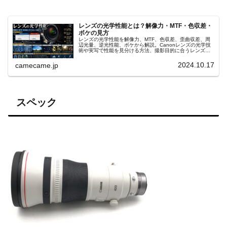
レンズの光学性能とは？解像力・MTF・色収差・
ボケの見方
レンズの光学性能を解像力、MTF、色収差、歪曲収差、周
辺光量、逆光性能、ボケから解説。Canonレンズの光学技
術や実写で性能を見分ける方法、撮影目的に合うレンズ選
びまで詳しく紹介します。MTFチャートの読み方や収差補
正も具体的に分かります。
2024.10.17
camecame.jp
スペック