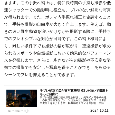
きます。この手振れ補正は、特に長時間の手持ち撮影や低
速シャッターでの撮影時に役立ち、ブレのない鮮明な写真
が得られます。また、ボディ内手振れ補正と協調すること
で、手持ち撮影の自由度が大きく向上します。例えば、動
きの速い野生動物を追いかけながら撮影する際に、手持ち
でのフレキシブルな対応が可能です。この補正機能によ
り、難しい条件下でも撮影の幅が広がり、望遠撮影が求め
られるスポーツや自然撮影において効果的なパフォーマン
スを発揮します。さらに、歩きながらの撮影や不安定な姿
勢での撮影でも安定した写真を得ることができ、あらゆる
シーンでブレを抑えることができます。
手ブレ補正で広がる写真表現 揺れを防いで撮影を
もっと自由に
手ブレ補正技術の基本原理を解説し、光学式／電子式の違
いや夜景や望遠などシーン別活用法、限界と対策、撮影自
由度向上を紹介します。解像感向上やノイズ抑制、手持ち
夜景撮影や動画Vlogでの安定性強化、更に実例とともに分
かりやすく的確に解説
2024.10.11
camecame.jp