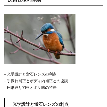
– 光学設計と蛍石レンズの利点
– 手振れ補正とボディ内補正との協調
– 円形絞り羽根とボケ味の特長
光学設計と蛍石レンズの利点