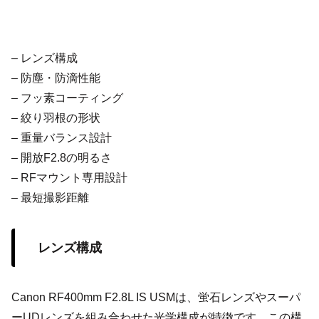
– レンズ構成
– 防塵・防滴性能
– フッ素コーティング
– 絞り羽根の形状
– 重量バランス設計
– 開放F2.8の明るさ
– RFマウント専用設計
– 最短撮影距離
レンズ構成
Canon RF400mm F2.8L IS USMは、蛍石レンズやスーパ
ーUDレンズを組み合わせた光学構成が特徴です。この構