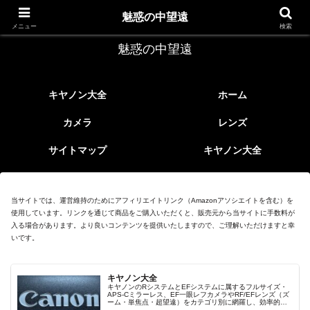
レトロなEFレンズ
魅惑の中望遠
メニュー
検索
魅惑の中望遠
キヤノン大全
ホーム
カメラ
レンズ
サイトマップ
キヤノン大全
当サイトでは、運営維持のためにアフィリエイトリンク（Amazonアソシエイトを含む）を
使用しています。リンクを通じて商品をご購入いただくと、販売元から当サイトに手数料が
入る場合があります。より良いコンテンツを提供いたしますので、ご理解いただけますと幸
いです。
キヤノン大全
キヤノンのRシステムとEFシステムに属するフルサイズ・
APS-Cミラーレス、EF一眼レフカメラやRF/EFレンズ（ズ
ーム・単焦点・超望遠）をカテゴリ別に網羅し、効率的に
探せる索引ページ。常に機種の内部リンク設計で回遊性向