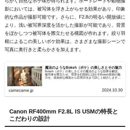
らかく自然なボケ味が得られます。ポートレートや動物撮
影においては、被写体を浮き上がらせる効果があり、印象
的な作品が撮影可能です。さらに、F2.8の明るい開放値に
より、浅い被写界深度を活かした撮影が可能であり、背景
をぼかしつつ被写体を際立たせる構図が作れます。絞り羽
根によるこの美しいボケ効果は、さまざまな撮影シーンで
写真に奥行きと柔らかさを加えます。
魔法のようなBokeh（ボケ）の美しさとその魅力
Bokeh（ボケ）の美しさとその魔法のような効果を解説。
被写体を際立たせ、背景を幻想的にぼかすBokeh技術の魅
力を、技術的な構造から応用方法まで詳しく紹介します。
円形絞りや特殊コーティングが生み出す滑らかなボケの仕
組みや、他の撮影技術との連携による効果的な活用例も網
羅。夜景や静物、動物撮影でのボケの具体的な活用法を学
2024.10.30
camecame.jp
び、写真表現にさらなる奥行きと魅力をプラスしましょ
う。
Canon RF400mm F2.8L IS USMの特長と
こだわりの設計