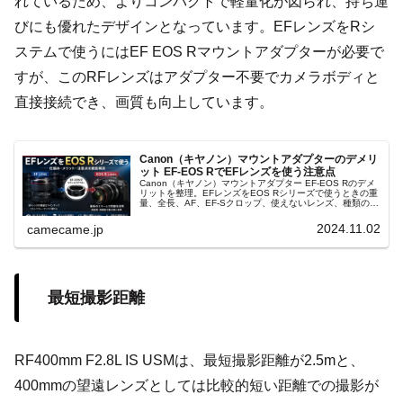
れているため、よりコンパクトで軽量化が図られ、持ち運
びにも優れたデザインとなっています。EFレンズをRシ
ステムで使うにはEF EOS Rマウントアダプターが必要で
すが、このRFレンズはアダプター不要でカメラボディと
直接接続でき、画質も向上しています。
Canon（キヤノン）マウントアダプターのデメリ
ット EF-EOS RでEFレンズを使う注意点
Canon（キヤノン）マウントアダプター EF-EOS Rのデメ
リットを整理。EFレンズをEOS Rシリーズで使うときの重
量、全長、AF、EF-Sクロップ、使えないレンズ、種類の選
び方、RFレンズとの違いまで実例を交えて丁寧に解説しま
す。
2024.11.02
camecame.jp
最短撮影距離
RF400mm F2.8L IS USMは、最短撮影距離が2.5mと、
400mmの望遠レンズとしては比較的短い距離での撮影が