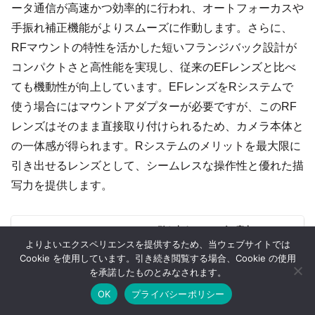
ータ通信が高速かつ効率的に行われ、オートフォーカスや
手振れ補正機能がよりスムーズに作動します。さらに、
RFマウントの特性を活かした短いフランジバック設計が
コンパクトさと高性能を実現し、従来のEFレンズと比べ
ても機動性が向上しています。EFレンズをRシステムで
使う場合にはマウントアダプターが必要ですが、このRF
レンズはそのまま直接取り付けられるため、カメラ本体と
の一体感が得られます。Rシステムのメリットを最大限に
引き出せるレンズとして、シームレスな操作性と優れた描
写力を提供します。
Rシステムで引き出すEFレンズの魔力
Canon RシステムのカメラでEFレンズを活用し、撮影の幅
よりよいエクスペリエンスを提供するため、当ウェブサイトでは
を広げる魔法のようなカメラたちの一覧。EF EOS Rアダ
プターを使用することで、歴史あるEFレンズ群と最新のR
Cookie を使用しています。引き続き閲覧する場合、Cookie の使用
システムが融合し、従来の撮影スタイルに新たな可能性を
加えます。魅惑的な組み合わせで、撮影シーンを鮮やかに
を承諾したものとみなされます。
彩るEF対応カメラたちの魅力をご紹介します。
2024.11.05
camecame.jp
OK
プライバシーポリシー
ホーム
シェア
目次へ
トップ
サイドバー