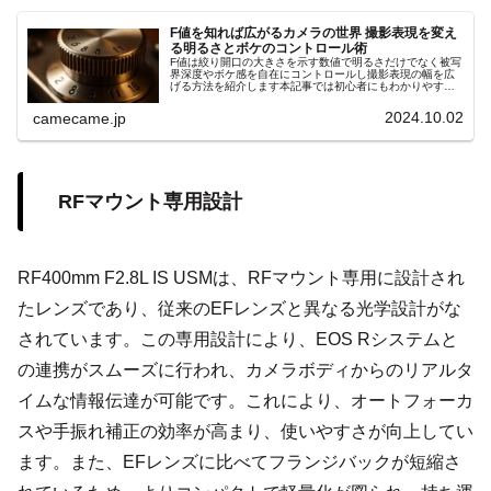
F値を知れば広がるカメラの世界 撮影表現を変え
る明るさとボケのコントロール術
F値は絞り開口の大きさを示す数値で明るさだけでなく被写
界深度やボケ感を自在にコントロールし撮影表現の幅を広
げる方法を紹介します本記事では初心者にもわかりやすい
手順やシーン別の設定ポイントを詳しく解説します具体例
付きでスキル向上サポート効果大
2024.10.02
camecame.jp
RFマウント専用設計
RF400mm F2.8L IS USMは、RFマウント専用に設計され
たレンズであり、従来のEFレンズと異なる光学設計がな
されています。この専用設計により、EOS Rシステムと
の連携がスムーズに行われ、カメラボディからのリアルタ
イムな情報伝達が可能です。これにより、オートフォーカ
スや手振れ補正の効率が高まり、使いやすさが向上してい
ます。また、EFレンズに比べてフランジバックが短縮さ