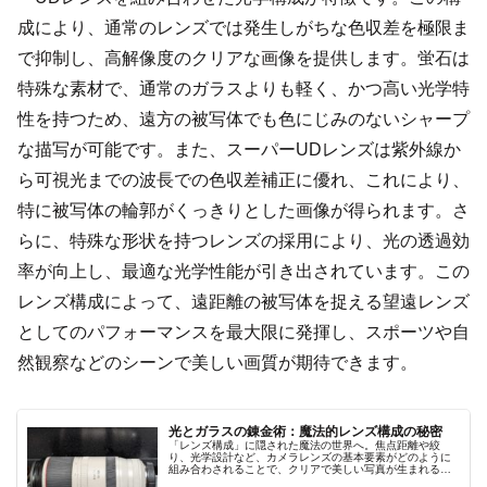
成により、通常のレンズでは発生しがちな色収差を極限ま
で抑制し、高解像度のクリアな画像を提供します。蛍石は
特殊な素材で、通常のガラスよりも軽く、かつ高い光学特
性を持つため、遠方の被写体でも色にじみのないシャープ
な描写が可能です。また、スーパーUDレンズは紫外線か
ら可視光までの波長での色収差補正に優れ、これにより、
特に被写体の輪郭がくっきりとした画像が得られます。さ
らに、特殊な形状を持つレンズの採用により、光の透過効
率が向上し、最適な光学性能が引き出されています。この
レンズ構成によって、遠距離の被写体を捉える望遠レンズ
としてのパフォーマンスを最大限に発揮し、スポーツや自
然観察などのシーンで美しい画質が期待できます。
光とガラスの錬金術：魔法的レンズ構成の秘密
「レンズ構成」に隠された魔法の世界へ。焦点距離や絞
り、光学設計など、カメラレンズの基本要素がどのように
組み合わされることで、クリアで美しい写真が生まれるの
かを解説します。光学技術と性能の進化が紡ぎ出す魔法の