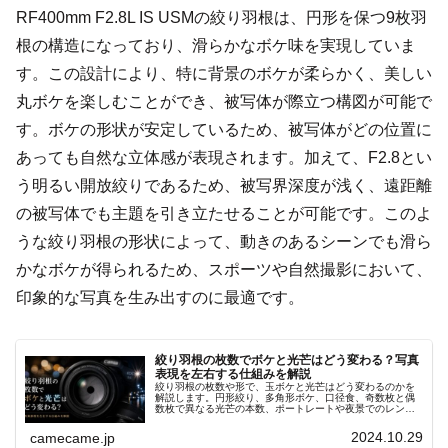
RF400mm F2.8L IS USMの絞り羽根は、円形を保つ9枚羽
根の構造になっており、滑らかなボケ味を実現していま
す。この設計により、特に背景のボケが柔らかく、美しい
丸ボケを楽しむことができ、被写体が際立つ構図が可能で
す。ボケの形状が安定しているため、被写体がどの位置に
あっても自然な立体感が表現されます。加えて、F2.8とい
う明るい開放絞りであるため、被写界深度が浅く、遠距離
の被写体でも主題を引き立たせることが可能です。このよ
うな絞り羽根の形状によって、動きのあるシーンでも滑ら
かなボケが得られるため、スポーツや自然撮影において、
印象的な写真を生み出すのに最適です。
絞り羽根の枚数でボケと光芒はどう変わる？写真
表現を左右する仕組みを解説
絞り羽根の枚数や形で、玉ボケと光芒はどう変わるのかを
解説します。円形絞り、多角形ボケ、口径食、奇数枚と偶
数枚で異なる光芒の本数、ポートレートや夜景でのレンズ
選び、F値ごとの写りの違い、撮影時の確認方法まで実写例
も含め分かりやすく紹介します。
2024.10.29
camecame.jp