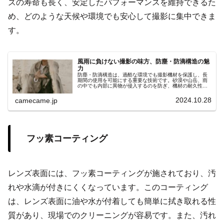
ズの寿命も長く、安定したパフォーマンスを維持できるた
め、どのような天候や環境でも安心して撮影に集中できま
す。
風雨に負けない撮影の味方、防塵・防滴構造の魅
力
防塵・防滴構造は、過酷な環境でも撮影機材を保護し、長
期間の使用を可能にする重要な技術です。砂漠や山岳、雨
の中でも内部に異物が侵入するのを防ぎ、機材の耐久性と
信頼性を大幅に向上させます。特にアウトドア撮影や自然
環境での撮影において、天候や環境に左右されない安定し
2024.10.28
camecame.jp
た撮影を実現します。防塵・防滴機能を持つ機材を選ぶこ
とで、撮影機会を増やし、安心してさまざまなシーンを楽
しむことが可能です。
フッ素コーティング
レンズ表面には、フッ素コーティングが施されており、汚
れや水滴が付きにくくなっています。このコーティング
は、レンズ表面に油や水が付着しても簡単に拭き取れる性
質があり、現場でのクリーニングが容易です。また、汚れ