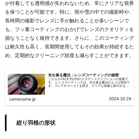
が付着しても透明感が失われないため、常にクリアな視界
を保つことが可能です。特に、雨や雪の中での撮影時や、
長時間の撮影でレンズに手が触れることが多いシーンで
も、フッ素コーティングのおかげでレンズのクオリティを
損なうことなく維持できます。さらに、このコーティング
は耐久性も高く、長期間使用してもその効果が持続するた
め、定期的なクリーニング頻度も減らすことができます。
光を操る魔法：レンズコーティングの秘密
こちらが240文字以内のメタディスクリプションの提案で
す。 レンズコーティングは、光を操る魔法のような技術で
す。フレアやゴーストを防ぎ、クリアな画像と鮮やかな色
彩を実現。逆光や夜間撮影で効果を発揮し、写真のクオリ
ティを飛躍的に向上させます。その秘密を紐解き、撮影の
新たな可能性を探ります。
2024.10.24
camecame.jp
絞り羽根の形状