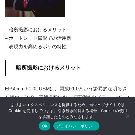
– 暗所撮影におけるメリット
– ポートレート撮影での活用例
– 表現力を高めるボケの特性
暗所撮影におけるメリット
EF50mm F1.0L USMは、開放F1.0という驚異的な明るさ
を持つことで、暗所撮影において圧倒的なパフォーマンス
よりよいエクスペリエンスを提供するため、当ウェブサイトでは
を発揮します。通常のレンズでは光量不足となるシーンで
Cookie を使用しています。引き続き閲覧する場合、Cookie の使用
も、ISO感度を抑えつつクリアな画像を撮影可能です。こ
を承諾したものとみなされます。
れにより、ノイズを最小限に抑えた写真を実現できるた
OK
プライバシーポリシー
め、夜景や室内など、光が少ない環境でも大きなアドバン
ホーム
シェア
目次へ
トップ
サイドバー