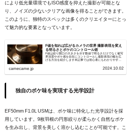
により低光量環境でもISO感度を抑えた撮影が可能とな
り、ノイズの少ないクリアな画像を得ることができます。
このように、独特のスペックは多くのクリエイターにとっ
て魅力的な要素となっています。
F値を知れば広がるカメラの世界 撮影表現を変え
る明るさとボケのコントロール術
F値は絞り開口の大きさを示す数値で明るさだけでなく被写
界深度やボケ感を自在にコントロールし撮影表現の幅を広
げる方法を紹介します本記事では初心者にもわかりやすい
手順やシーン別の設定ポイントを詳しく解説します具体例
付きでスキル向上サポート効果大
2024.10.02
camecame.jp
独自のボケ味を実現する光学設計
EF50mm F1.0L USMは、ボケ味に特化した光学設計を採
用しています。9枚羽根の円形絞りが柔らかく自然なボケ
を生み出し、背景を美しく溶かし込むことが可能です。こ