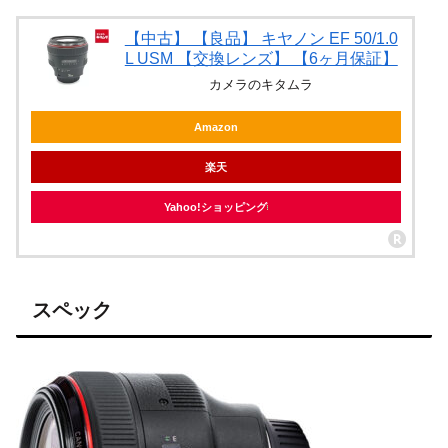
【中古】 【良品】 キヤノン EF 50/1.0
L USM 【交換レンズ】 【6ヶ月保証】
カメラのキタムラ
Amazon
楽天
Yahoo!ショッピング
スペック