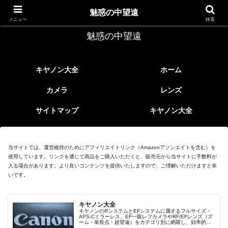
レトロなEFレンズ
魅惑の中望遠
メニュー
検索
魅惑の中望遠
キヤノン大全
ホーム
カメラ
レンズ
サイトマップ
キヤノン大全
当サイトでは、運営維持のためにアフィリエイトリンク（Amazonアソシエイトを含む）を
使用しています。リンクを通じて商品をご購入いただくと、販売元から当サイトに手数料が
入る場合があります。より良いコンテンツを提供いたしますので、ご理解いただけますと幸
いです。
キヤノン大全
キヤノンのRシステムとEFシステムに属するフルサイズ・
APS-Cミラーレス、EF一眼レフカメラやRF/EFレンズ（ズ
ーム・単焦点・超望遠）をカテゴリ別に網羅し、効率的に
探せる索引ページ。常に機種の内部リンク設計で回遊性向