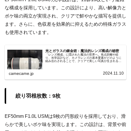
な構成を採用しています。この設計により、高い解像力と
ボケ味の両立が実現され、クリアで鮮やかな描写を提供し
ます。さらに、色収差を効果的に抑えるための特殊ガラス
も使用されています。
光とガラスの錬金術：魔法的レンズ構成の秘密
「レンズ構成」に隠された魔法の世界へ。焦点距離や絞
り、光学設計など、カメラレンズの基本要素がどのように
組み合わされることで、クリアで美しい写真が生まれるの
かを解説します。光学技術と性能の進化が紡ぎ出す魔法の
ような撮影体験をご紹介。
2024.11.10
camecame.jp
絞り羽根枚数：9枚
EF50mm F1.0L USMは9枚の円形絞りを採用しており、滑
らかで美しいボケ味を実現します。この設計は、背景や前