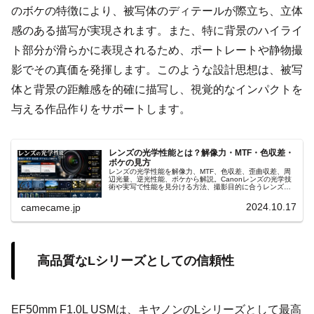
のボケの特徴により、被写体のディテールが際立ち、立体
感のある描写が実現されます。また、特に背景のハイライ
ト部分が滑らかに表現されるため、ポートレートや静物撮
影でその真価を発揮します。このような設計思想は、被写
体と背景の距離感を的確に描写し、視覚的なインパクトを
与える作品作りをサポートします。
レンズの光学性能とは？解像力・MTF・色収差・
ボケの見方
レンズの光学性能を解像力、MTF、色収差、歪曲収差、周
辺光量、逆光性能、ボケから解説。Canonレンズの光学技
術や実写で性能を見分ける方法、撮影目的に合うレンズ選
びまで詳しく紹介します。MTFチャートの読み方や収差補
正も具体的に分かります。
2024.10.17
camecame.jp
高品質なLシリーズとしての信頼性
EF50mm F1.0L USMは、キヤノンのLシリーズとして最高