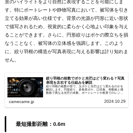
景のハイライトをより自然に表現することを可能にしま
す。特にポートレートや静物写真において、被写体を引き
立てる効果が高い仕様です。背景の光源が円形に近い形状
で描写されるため、視覚的に柔らかく心地よい印象を与え
ることができます。さらに、円形絞りはボケの際立ちを損
なうことなく、被写体の立体感を強調します。このよう
に、絞り羽根の構造が写真表現に与える影響は計り知れま
せん。
絞り羽根の枚数でボケと光芒はどう変わる？写真
表現を左右する仕組みを解説
絞り羽根の枚数や形で、玉ボケと光芒はどう変わるのかを
解説します。円形絞り、多角形ボケ、口径食、奇数枚と偶
数枚で異なる光芒の本数、ポートレートや夜景でのレンズ
選び、F値ごとの写りの違い、撮影時の確認方法まで実写例
も含め分かりやすく紹介します。
2024.10.29
camecame.jp
最短撮影距離：0.6m