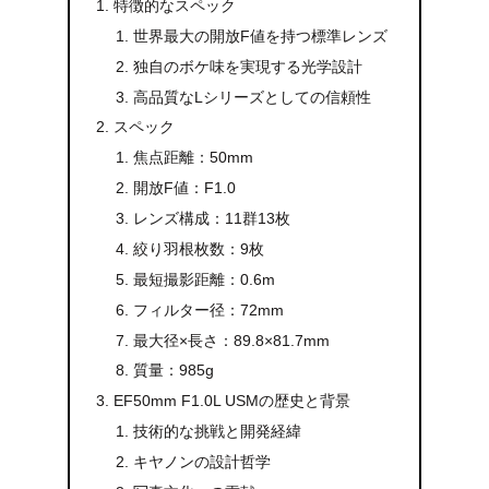
特徴的なスペック
世界最大の開放F値を持つ標準レンズ
独自のボケ味を実現する光学設計
高品質なLシリーズとしての信頼性
スペック
焦点距離：50mm
開放F値：F1.0
レンズ構成：11群13枚
絞り羽根枚数：9枚
最短撮影距離：0.6m
フィルター径：72mm
最大径×長さ：89.8×81.7mm
質量：985g
EF50mm F1.0L USMの歴史と背景
技術的な挑戦と開発経緯
キヤノンの設計哲学