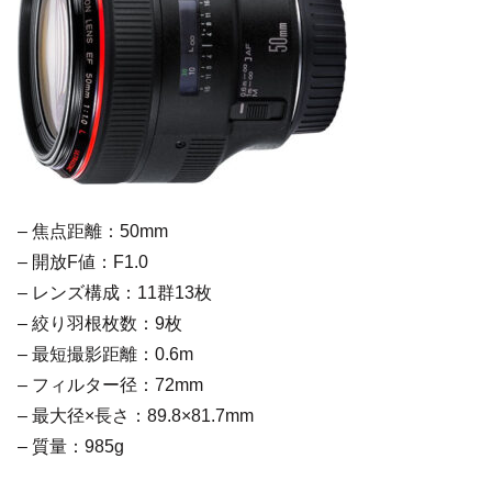
– 焦点距離：50mm
– 開放F値：F1.0
– レンズ構成：11群13枚
– 絞り羽根枚数：9枚
– 最短撮影距離：0.6m
– フィルター径：72mm
– 最大径×長さ：89.8×81.7mm
– 質量：985g