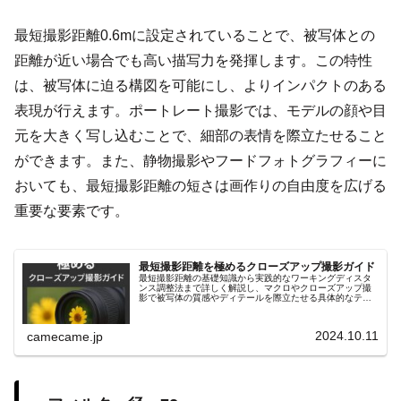
最短撮影距離0.6mに設定されていることで、被写体との
距離が近い場合でも高い描写力を発揮します。この特性
は、被写体に迫る構図を可能にし、よりインパクトのある
表現が行えます。ポートレート撮影では、モデルの顔や目
元を大きく写し込むことで、細部の表情を際立たせること
ができます。また、静物撮影やフードフォトグラフィーに
おいても、最短撮影距離の短さは画作りの自由度を広げる
重要な要素です。
最短撮影距離を極めるクローズアップ撮影ガイド
最短撮影距離の基礎知識から実践的なワーキングディスタ
ンス調整法まで詳しく解説し、マクロやクローズアップ撮
影で被写体の質感やディテールを際立たせる具体的なテク
ニックを紹介します。リングライトや合成テクニックなど
も解説し、初心者にも役立つ内容。
2024.10.11
camecame.jp