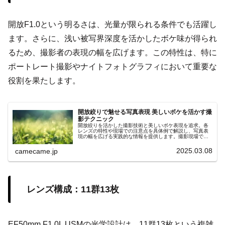
開放F1.0という明るさは、光量が限られる条件でも活躍し
ます。さらに、浅い被写界深度を活かしたボケ味が得られ
るため、撮影者の表現の幅を広げます。この特性は、特に
ポートレート撮影やナイトフォトグラフィにおいて重要な
役割を果たします。
開放絞りで魅せる写真表現 美しいボケを活かす撮
影テクニック
開放絞りを活かした撮影技術と美しいボケ表現を追求。各
レンズの特性や現場での注意点を具体例で解説し、写真表
現の幅を広げる実践的な情報を提供します。撮影現場で役
立つ具体的アドバイスや、レンズ選びのポイントを網羅
し、初心者も大いに満足な情報です。
2025.03.08
camecame.jp
レンズ構成：11群13枚
EF50mm F1.0L USMの光学設計は、11群13枚という複雑