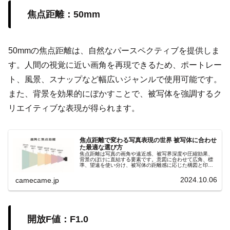
焦点距離：50mm
50mmの焦点距離は、自然なパースペクティブを提供しま
す。人間の視覚に近い画角を再現できるため、ポートレー
ト、風景、スナップなど幅広いジャンルで使用可能です。
また、背景を効果的にぼかすことで、被写体を強調するク
リエイティブな表現が得られます。
焦点距離で変わる写真表現の世界 被写体に合わせ
た最適な選び方
焦点距離は写真の画角や遠近感、被写界深度や圧縮効果、
背景のぼけに直結する要素です。意図に合わせて広角、標
準、望遠を使い分け、被写体の距離感に応じた構図と印象
を自在にコントロールしましょう。撮影意図を明確にし、
理想の一枚を狙いましょう。
2024.10.06
camecame.jp
開放F値：F1.0