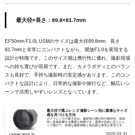
最大径×長さ：89.8×81.7mm
EF50mm F1.0L USMのサイズは最大径89.8mm、長さ
81.7mmと非常にコンパクトながら、開放F1.0を実現する
設計が特徴です。このサイズ感は携行性に優れ、撮影現場
への持ち運びが容易です。また、カメラボディとのバラン
スも良好で、手持ち撮影時の安定感があります。このコン
パクトな設計により、日常的な撮影や旅行など、幅広いシ
ーンで活用しやすいレンズとなっています。
最大径で選ぶレンズ 撮影シーン別に最適なサイズ
感を見つける方法
カメラレンズの最大径は、撮影時の携行性や操作性、収納
性に直接影響する重要な指標です。環境や目的に応じたレ
ンズ選びで、快適な撮影体験と高品質な表現を実現できま
す。細部にわたる設計の差が、撮影感の違いとなって現
れ、撮影結果に大きく反映されます。
2025.03.31
camecame.jp