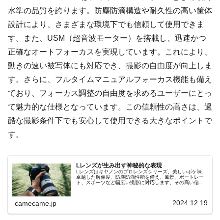
水準の品質を誇ります。防塵防滴構造や耐久性の高い筐体
設計により、さまざまな環境下でも信頼して使用できま
す。また、USM（超音波モーター）を搭載し、迅速かつ
正確なオートフォーカスを実現しています。これにより、
動きの速い被写体にも対応でき、撮影の自由度が向上しま
す。さらに、フルタイムマニュアルフォーカス機能も備え
ており、フォーカス調整の自由度を求めるユーザーにとっ
て魅力的な仕様となっています。この信頼性の高さは、過
酷な撮影条件下でも安心して使用できる大きなポイントで
す。
Lレンズが生み出す神秘的な表現
Lレンズはキヤノンのプロレンズシリーズ。美しいボケ味、
卓越した解像度、防塵防滴性能を備え、風景、ポートレー
ト、スポーツなど幅広い撮影に対応します。その高い信頼
性とパフォーマンスは、初心者からプロまで幅広い層にサ
ポートされています。
2024.12.19
camecame.jp