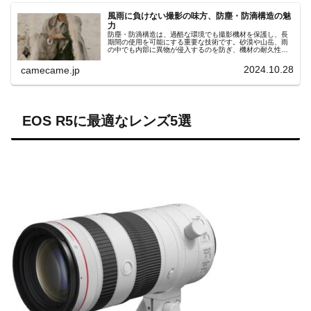
風雨に負けない撮影の味方、防塵・防滴構造の魅
力
防塵・防滴構造は、過酷な環境でも撮影機材を保護し、長
期間の使用を可能にする重要な技術です。砂漠や山岳、雨
の中でも内部に異物が侵入するのを防ぎ、機材の耐久性と
信頼性を大幅に向上させます。特にアウトドア撮影や自然
環境での撮影において、天候や環境に左右されない安定し
2024.10.28
camecame.jp
た撮影を実現します。防塵・防滴機能を持つ機材を選ぶこ
とで、撮影機会を増やし、安心してさまざまなシーンを楽
しむことが可能です。
EOS R5に最適なレンズ5選