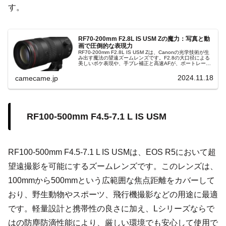
す。
RF70-200mm F2.8L IS USM Zの魔力：写真と動
画で圧倒的な表現力
RF70-200mm F2.8L IS USM Zは、Canonの光学技術が生
み出す魔法の望遠ズームレンズです。F2.8の大口径による
美しいボケ表現や、手ブレ補正と高速AFが、ポートレート
からスポーツ、夜景撮影まで幅広く活躍。軽量設計と防塵
防滴構造で、あらゆるシーンに対応。
2024.11.18
camecame.jp
RF100-500mm F4.5-7.1 L IS USM
RF100-500mm F4.5-7.1 L IS USMは、EOS R5において超
望遠撮影を可能にするズームレンズです。このレンズは、
100mmから500mmという広範囲な焦点距離をカバーして
おり、野生動物やスポーツ、飛行機撮影などの用途に最適
です。軽量設計と携帯性の良さに加え、Lシリーズならで
はの防塵防滴性能により、厳しい環境でも安心して使用で