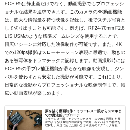
EOS R5は静止画だけでなく、動画撮影でもプロフェッシ
ョナルな結果を追求できます。このカメラの8K動画機能
は、膨大な情報量を持つ映像を記録し、後でスチル写真と
して切り出すことも可能です。例えば、RF24-70mm F2.8
L IS USMのような標準ズームレンズを使用することで、
幅広いシーンに対応した映像制作が可能です。また、4K
での120fps撮影はスローモーション表現に最適で、動きの
ある被写体をドラマチックに記録します。動画撮影時には
EOS R5の手ブレ補正機能が滑らかな映像を実現し、ジン
バルを使わずとも安定した撮影が可能です。これにより、
日常的な撮影からプロフェッショナルな映像制作まで、幅
広い動画表現が楽しめます。
夢を描く動画制作：ミラーレス一眼からスマホま
での魔法的アプローチ
ミラーレス一眼、アクションカメラ、スマホを活用した魔
法のような映像制作の秘訣をご紹介。各デバイスの特徴を
理解し、用途に応じた使い分けや併用のテクニックを駆使
して、感動的な動画表現を実現しましょう。