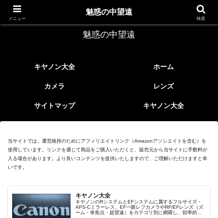
レトロなEFレンズ
魅惑の中望遠
メニュー
検索
魅惑の中望遠
キヤノン大全
ホーム
カメラ
レンズ
サイトマップ
キヤノン大全
当サイトでは、運営維持のためにアフィリエイトリンク（Amazonアソシエイトを含む）を
使用しています。リンクを通じて商品をご購入いただくと、販売元から当サイトに手数料が
入る場合があります。より良いコンテンツを提供いたしますので、ご理解いただけますと幸
いです。
キヤノン大全
キヤノンのRシステムとEFシステムに属するフルサイズ・
APS-Cミラーレス、EF一眼レフカメラやRF/EFレンズ（ズ
ーム・単焦点・超望遠）をカテゴリ別に網羅し、効率的に
探せる索引ページ。常に機種の内部リンク設計で回遊性向