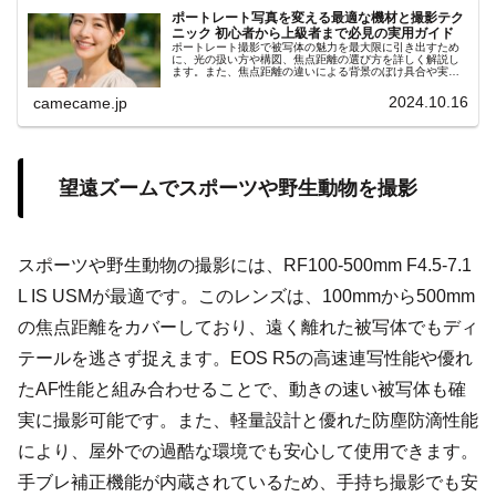
ポートレート写真を変える最適な機材と撮影テク
ニック 初心者から上級者まで必見の実用ガイド
ポートレート撮影で被写体の魅力を最大限に引き出すため
に、光の扱い方や構図、焦点距離の選び方を詳しく解説し
ます。また、焦点距離の違いによる背景のぼけ具合や実践
的な撮影テクニックを具体例も紹介します。コミュニケー
ション術や小物の活用ポイント
2024.10.16
camecame.jp
望遠ズームでスポーツや野生動物を撮影
スポーツや野生動物の撮影には、RF100-500mm F4.5-7.1
L IS USMが最適です。このレンズは、100mmから500mm
の焦点距離をカバーしており、遠く離れた被写体でもディ
テールを逃さず捉えます。EOS R5の高速連写性能や優れ
たAF性能と組み合わせることで、動きの速い被写体も確
実に撮影可能です。また、軽量設計と優れた防塵防滴性能
により、屋外での過酷な環境でも安心して使用できます。
手ブレ補正機能が内蔵されているため、手持ち撮影でも安