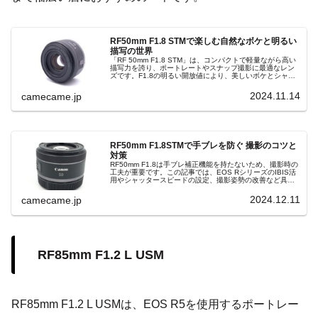
RF50mm F1.8 STMで楽しむ自然なボケと明るい
描写の世界
「RF 50mm F1.8 STM」は、コンパクトで軽量ながら高い
描写力を誇り、ポートレートやスナップ撮影に最適なレン
ズです。F1.8の明るい開放値により、美しいボケとシャー
プな描写を両立し、日常の風景や被写体に魔法のような魅
力を与えます。EOS Rシリーズとの組み合わせで幅広いシ
2024.11.14
camecame.jp
ーンに対応でき、静音性に優れたSTMモーターが自然な撮
影体験をサポート。
RF50mm F1.8STMで手ブレを防ぐ 撮影のコツと
対策
RF50mm F1.8は手ブレ補正機能を持たないため、撮影時の
工夫が重要です。この記事では、EOS RシリーズのIBIS活
用やシャッタースピードの設定、撮影姿勢の改善など具体
的な手ブレ対策を紹介し、高品質な写真を撮る方法を解説
します。
2024.12.11
camecame.jp
RF85mm F1.2 L USM
RF85mm F1.2 L USMは、EOS R5を使用するポートレー