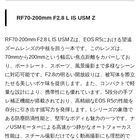
感や光の美しさを余すところなく表現できるこのレンズ
は、まるで夢の中のような柔らかい描写と精密さを兼ね備
えた一本です。
RF70-200mm F2.8 L IS USM Z
RF70-200mm F2.8 L IS USM Zは、EOS R5における望遠
ズームレンズの中核を担う一本です。このレンズは、
70mmから200mmという幅広い焦点距離をカバーしてお
り、ポートレート、スポーツ、風景撮影まで多様なシーン
に対応可能です。F2.8の明るい開放絞りは、被写体を際立
たせる美しいボケ味を提供します。また、コンパクトで軽
量な設計により、携帯性にも優れています。5段分の手ブ
レ補正機能が搭載されており、高精細なEOS R5の性能を
存分に引き出す描写力を発揮します。Lシリーズの象徴で
ある防塵防滴性能と、堅牢なボディも魅力の一つです。ナ
ノUSMモーターによる高速かつ静かなオートフォーカス
性能は、スチール撮影だけでなく動画撮影にも理想的で