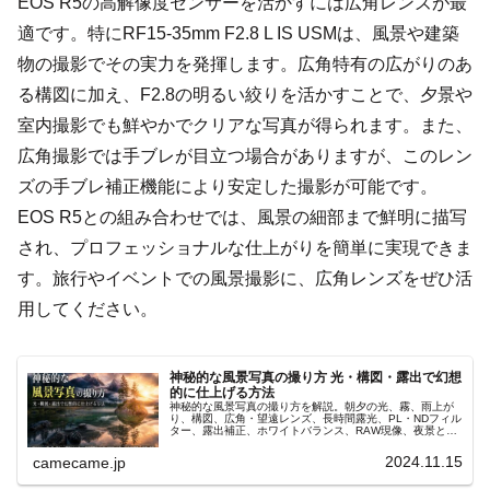
EOS R5の高解像度センサーを活かすには広角レンズが最
適です。特にRF15-35mm F2.8 L IS USMは、風景や建築
物の撮影でその実力を発揮します。広角特有の広がりのあ
る構図に加え、F2.8の明るい絞りを活かすことで、夕景や
室内撮影でも鮮やかでクリアな写真が得られます。また、
広角撮影では手ブレが目立つ場合がありますが、このレン
ズの手ブレ補正機能により安定した撮影が可能です。
EOS R5との組み合わせでは、風景の細部まで鮮明に描写
され、プロフェッショナルな仕上がりを簡単に実現できま
す。旅行やイベントでの風景撮影に、広角レンズをぜひ活
用してください。
神秘的な風景写真の撮り方 光・構図・露出で幻想
的に仕上げる方法
神秘的な風景写真の撮り方を解説。朝夕の光、霧、雨上が
り、構図、広角・望遠レンズ、長時間露光、PL・NDフィル
ター、露出補正、ホワイトバランス、RAW現像、夜景と星
景まで、Canon EOSシリーズの設定と幻想的に仕上げる方
法を紹介します。
2024.11.15
camecame.jp