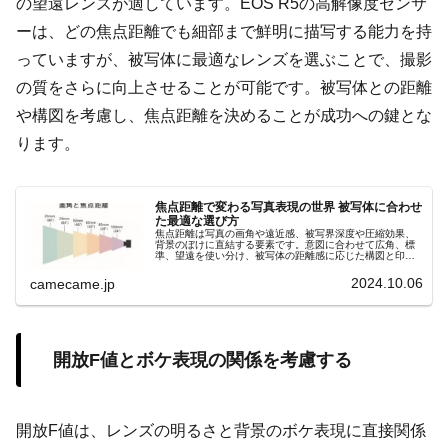
の望遠レンズが適しています。EOS R5の高解像度センサ
ーは、どの焦点距離でも細部まで鮮明に描写する能力を持
っていますが、被写体に最適なレンズを選ぶことで、撮影
の質をさらに向上させることが可能です。被写体との距離
や構図を考慮し、焦点距離を決めることが成功への鍵とな
ります。
焦点距離で変わる写真表現の世界 被写体に合わせ
た最適な選び方
焦点距離は写真の画角や遠近感、被写界深度や圧縮効果、
背景のぼけに直結する要素です。意図に合わせて広角、標
準、望遠を使い分け、被写体の距離感に応じた構図と印象
を自在にコントロールしましょう。撮影意図を明確にし、
理想の一枚を狙いましょう。
2024.10.06
camecame.jp
開放F値とボケ表現の関係を考慮する
開放F値は、レンズの明るさと背景のボケ表現に直接関係