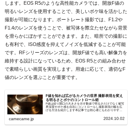
します。EOS R5のような高性能カメラでは、開放F値の
明るいレンズを使用することで、美しいボケ味を活かした
撮影が可能になります。ポートレート撮影では、F1.2や
F1.4のレンズを使うことで、被写体を際立たせながら背景
を滑らかにぼかすことができます。また、暗所での撮影に
も有利で、ISO感度を抑えてノイズを低減することが可能
です。RFシリーズのレンズは、開放F値でも高い解像力を
維持する設計になっているため、EOS R5との組み合わせ
で素晴らしい画質を実現します。用途に応じて、適切なF
値のレンズを選ぶことが重要です。
F値を知れば広がるカメラの世界 撮影表現を変え
る明るさとボケのコントロール術
F値は絞り開口の大きさを示す数値で明るさだけでなく被写
界深度やボケ感を自在にコントロールし撮影表現の幅を広
げる方法を紹介します本記事では初心者にもわかりやすい
手順やシーン別の設定ポイントを詳しく解説します具体例
付きでスキル向上サポート効果大
2024.10.02
camecame.jp