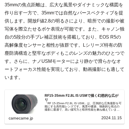
35mmの焦点距離は、広大な風景やダイナミックな構図を
作り出す一方で、35mmでは自然なパースペクティブを提
供します。開放F値2.8の明るさにより、暗所での撮影や被
写体を際立たせるボケ表現が可能です。また、キャノン独
自の5段分の手ブレ補正技術を搭載しており、EOS R5の
高解像度センサーと相性が抜群です。Lシリーズ特有の防
塵防滴構造と堅牢なボディもこのレンズの魅力のひとつで
す。さらに、ナノUSMモーターにより静かで滑らかなオ
ートフォーカス性能を実現しており、動画撮影にも適して
います。
RF15-35mm F2.8L IS USMで描く幻想的な広が
り
「RF 15-35mm F2.8L IS USM」は、圧倒的な広角撮影を可
能にする高性能レンズです。風景や建築、独創的な視点の
撮影に最適で、高い描写力と暗所性能を兼ね備えていま
す。手ブレ補正と明るい開放F値が、あらゆるシーンで感動
的な一枚を実現します。
2024.11.15
camecame.jp