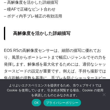
– 高解像度を活かした詳細描写
– 瞳AFで正確なピント合わせ
– ボディ内手ブレ補正の有効活用
高解像度を活かした詳細描写
EOS R5の高解像度センサーは、細部の描写に優れてお
り、風景からポートレートまで幅広いジャンルでその力を
発揮します。解像感を最大化するためには、適切なシャッ
タースピードの設定が重要です。例えば、手持ち撮影では
焦点距離の逆数を基準に、手ブレを防ぐシャッタースピー
ドを選択することが推奨されます。また、ISO感度を低め
よりよいエクスペリエンスを提供するため、当ウェブサイトでは
Cookie を使用しています。引き続き閲覧する場合、Cookie の使用
に設定することで、ノイズを抑えた鮮明な写真を撮影でき
を承諾したものとみなされます。
ます。さらに、RAW形式で撮影することで、後処理にお
OK
プライバシーポリシー
いてダイナミックレンジを最大限活用することが可能で
ホーム
シェア
目次へ
トップ
サイドバー