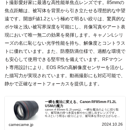
ト撮影愛好家に最適な高性能単焦点レンズです。85mmの
焦点距離は、被写体を背景から引き立たせる理想的な中望
遠です。開放F値1.2という極めて明るい絞りは、驚異的な
ボケ味と浅い被写界深度を可能にし、肖像写真やアート表
現において唯一無二の効果を発揮します。キャノンLシリ
ーズの名に恥じない光学性能を持ち、解像度とコントラス
トに優れています。また、防塵防滴仕様で、過酷な環境で
も安心して使用できる堅牢性を備えています。RFマウン
ト専用設計により、EOS R5の高解像度センサーを活かし
た描写力が実現されています。動画撮影にも対応可能で、
静かで正確なオートフォーカスを提供します。
一瞬を魔法に変える、Canon RF85mm F1.2L
USMの魔力
canon rf 85mm f1.2l usmは、一瞬を魔法のように切り取
り、被写体の持つ本質を鮮やかに映し出すレンズです。
f1.2という明るい絞りにより、被写体を浮かび上がらせ、
背景を美しいボケで包み込むことで、他のレンズでは得ら
れない独特の立体感と奥行きが生まれます。さらにascコー
2024.10.26
camecame.jp
ティングが施されているため、逆光や強い光源の下でもク
リアで高コントラストな描写を実現します。その場の空気