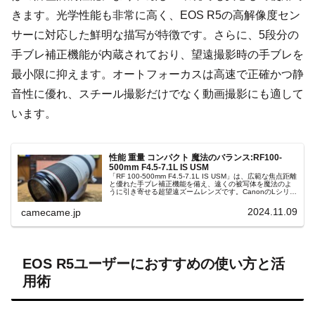
きます。光学性能も非常に高く、EOS R5の高解像度セン
サーに対応した鮮明な描写が特徴です。さらに、5段分の
手ブレ補正機能が内蔵されており、望遠撮影時の手ブレを
最小限に抑えます。オートフォーカスは高速で正確かつ静
音性に優れ、スチール撮影だけでなく動画撮影にも適して
います。
性能 重量 コンパクト 魔法のバランス:RF100-
500mm F4.5-7.1L IS USM
「RF 100-500mm F4.5-7.1L IS USM」は、広範な焦点距離
と優れた手ブレ補正機能を備え、遠くの被写体を魔法のよ
うに引き寄せる超望遠ズームレンズです。CanonのLシリー
ズに準じた光学性能が、鮮明な描写と高いコントラストを
提供。風景や野生動物、スポーツ撮影に最適な本レンズ
2024.11.09
camecame.jp
は、厳しい環境下でも耐えうる堅牢なデザインで、創造的
な表現力を最大限に引き出します。
EOS R5ユーザーにおすすめの使い方と活
用術