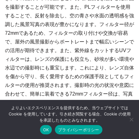
を撮影することが可能です。また、PLフィルターを使用
することで、反射を除去し、空の青さや水面の透明感を強
調した風景写真の表現が豊かになります。フィルター径が
72mmであるため、フィルターの取り付けや交換が容易
で、屋外の風景撮影からポートレートまで幅広いシーンで
の活用が期待できます。また、紫外線をカットするUVフ
ィルターは、レンズの保護にも役立ち、砂埃が多い環境や
水辺での撮影時にも重宝します。これにより、レンズ自体
を傷から守り、長く愛用するための保護手段としてもフィ
ルターの使用が推奨されます。撮影時の光の状況や意図に
合わせて、簡単に装着できる72mmフィルター径は、写真
表現の幅を広げるための便利な機能です。
よりよいエクスペリエンスを提供するため、当ウェブサイトでは
Cookie を使用しています。引き続き閲覧する場合、Cookie の使用
を承諾したものとみなされます。
フィルターで変わる写真の表現力 撮影効果を引き
出す使い方と選び方
OK
プライバシーポリシー
PLフィルターやNDフィルター、保護用クリアフィルターな
ど各種レンズフィルターの特性と効果を詳しく解説し、用
ホーム
シェア
目次へ
トップ
サイドバー
途別の選び方や使用時の注意点までわかりやすく紹介しま