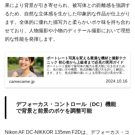
果により背景が引き寄せられ、被写体との距離感を強調す
るため、自然な立体感を生かした印象的な作品が仕上がり
ます。全体的に優れた描写力と柔らかいボケ味を持ち合わ
せており、人物撮影や小物のディテール撮影において理想
的な性能を発揮します。
ポートレート写真を変える最適な機材と撮影テク
ニック 初心者から上級者まで必見の実用ガイド
ポートレート撮影で被写体の魅力を最大限に引き出すため
に、光の扱い方や構図、焦点距離の選び方を詳しく解説し
ます。また、焦点距離の違いによる背景のぼけ具合や実践
的な撮影テクニックを具体例も紹介します。コミュニケー
ション術や小物の活用ポイント
2024.10.16
camecame.jp
デフォーカス・コントロール（DC）機能
で背景と前景のボケを調整可能
Nikon AF DC-NIKKOR 135mm F2Dは、デフォーカス・コ