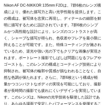
Nikon AF DC-NIKKOR 135mm F2Dは、7群6枚のレンズ構
成により、優れた描写力と高い光学性能を提供します。こ
の構成は、被写体を忠実に再現し、ディテールの細部を鮮
明に描写するために設計されています。7群6枚のシンプ
ルかつ高性能な設計により、レンズのコントラストが高
く、シャープな描写が得られ、色収差やフレアを最小限に
抑えることが可能です。また、特殊コーティングが施され
ているため、逆光や強い光の下でもクリアな画像が実現さ
れます。ポートレート撮影でしばしば問題になるフレアや
ゴーストも、このレンズの構成とコーティング技術により
抑制され、被写体の輪郭や質感が損なわれることなく、自
然な色調が保たれます。さらに、7群6枚という構成が軽
量かつコンパクトなボディの実現を可能にしており、撮影
者が長時間の撮影でも疲れにくいデザインを実現していま
す。このレンズは、Nikonの光学技術を駆使した設計であ
り、あらゆる場面で安定したパフォーマンスを発揮するこ