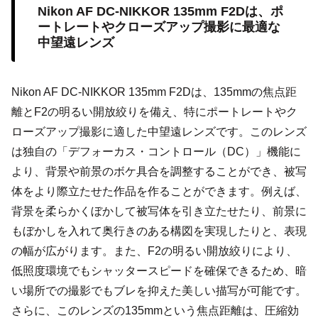
Nikon AF DC-NIKKOR 135mm F2Dは、ポ
ートレートやクローズアップ撮影に最適な
中望遠レンズ
Nikon AF DC-NIKKOR 135mm F2Dは、135mmの焦点距
離とF2の明るい開放絞りを備え、特にポートレートやク
ローズアップ撮影に適した中望遠レンズです。このレンズ
は独自の「デフォーカス・コントロール（DC）」機能に
より、背景や前景のボケ具合を調整することができ、被写
体をより際立たせた作品を作ることができます。例えば、
背景を柔らかくぼかして被写体を引き立たせたり、前景に
もぼかしを入れて奥行きのある構図を実現したりと、表現
の幅が広がります。また、F2の明るい開放絞りにより、
低照度環境でもシャッタースピードを確保できるため、暗
い場所での撮影でもブレを抑えた美しい描写が可能です。
さらに、このレンズの135mmという焦点距離は、圧縮効