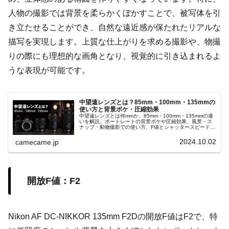
人物の撮影では背景を柔らかくぼかすことで、被写体を引
き立たせることができ、自然な遠近感が保たれたリアルな
描写を実現します。上質な仕上がりを求める撮影や、物撮
りの際にも理想的な画角となり、視覚的に引き込まれるよ
うな表現が可能です。
中望遠レンズとは？85mm・100mm・135mmの
使い方と背景ボケ・圧縮効果
中望遠レンズとは何mmか、85mm・100mm・135mmの違
いを解説。ポートレートの背景ボケや圧縮効果、風景・ス
ナップ・動物撮影での使い方、F値とシャッタースピード、
Canon RF・EFレンズの選び方まで、分かりやすく詳しく
紹介します。
2024.10.02
camecame.jp
開放F値：F2
Nikon AF DC-NIKKOR 135mm F2Dの開放F値はF2で、特