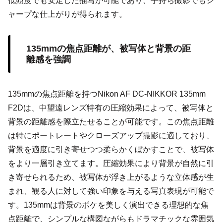
低照度でも安定した描写が可能であり、手持ち撮影でもシ
ャープな仕上がりが得られます。
135mmの焦点距離が、被写体と背景の距
離感を強調
135mmの焦点距離を持つNikon AF DC-NIKKOR 135mm
F2Dは、中望遠レンズ特有の圧縮効果によって、被写体と
背景の距離感を際立たせることが可能です。この焦点距離
は特にポートレートやクローズアップ撮影に適しており、
背景を適度に引き寄せつつ柔らかくぼかすことで、被写体
をより一層引き立てます。圧縮効果により背景が自然に引
き寄せられるため、被写体が浮き上がるような立体感が生
まれ、観る人に対して強い印象を与える写真表現が可能で
す。135mmは背景のボケを美しく演出できる理想的な焦
点距離で、シンプルな構図ながらもドラマチックな雰囲気