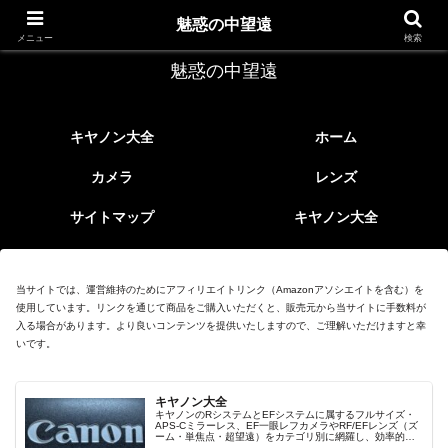
レトロなEFレンズ
魅惑の中望遠
メニュー
検索
魅惑の中望遠
キヤノン大全
ホーム
カメラ
レンズ
サイトマップ
キヤノン大全
当サイトでは、運営維持のためにアフィリエイトリンク（Amazonアソシエイトを含む）を
使用しています。リンクを通じて商品をご購入いただくと、販売元から当サイトに手数料が
入る場合があります。より良いコンテンツを提供いたしますので、ご理解いただけますと幸
いです。
キヤノン大全
キヤノンのRシステムとEFシステムに属するフルサイズ・
APS-Cミラーレス、EF一眼レフカメラやRF/EFレンズ（ズ
ーム・単焦点・超望遠）をカテゴリ別に網羅し、効率的に
探せる索引ページ。常に機種の内部リンク設計で回遊性向