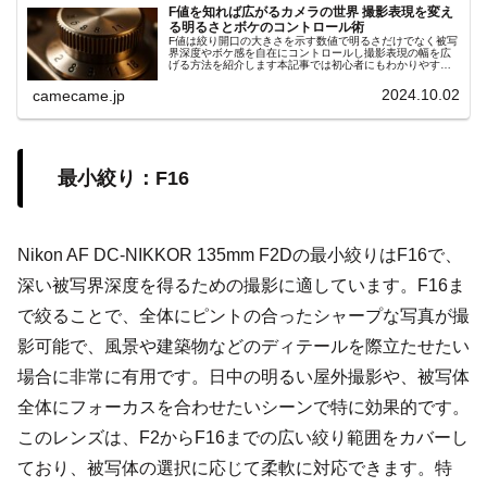
F値を知れば広がるカメラの世界 撮影表現を変え
る明るさとボケのコントロール術
F値は絞り開口の大きさを示す数値で明るさだけでなく被写
界深度やボケ感を自在にコントロールし撮影表現の幅を広
げる方法を紹介します本記事では初心者にもわかりやすい
手順やシーン別の設定ポイントを詳しく解説します具体例
付きでスキル向上サポート効果大
2024.10.02
camecame.jp
最小絞り：F16
Nikon AF DC-NIKKOR 135mm F2Dの最小絞りはF16で、
深い被写界深度を得るための撮影に適しています。F16ま
で絞ることで、全体にピントの合ったシャープな写真が撮
影可能で、風景や建築物などのディテールを際立たせたい
場合に非常に有用です。日中の明るい屋外撮影や、被写体
全体にフォーカスを合わせたいシーンで特に効果的です。
このレンズは、F2からF16までの広い絞り範囲をカバーし
ており、被写体の選択に応じて柔軟に対応できます。特