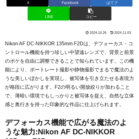
X
Facebook
はてブ
LINE
コピー
2024.10.26
2024.11.03
Nikon AF DC-NIKKOR 135mm F2Dは、デフォーカス・コ
ントロール機能を持つ珍しい中望遠レンズで、背景と前景
のボケを自由に調整できることで知られています。この機
能により、ポートレート撮影や静物撮影でまるで魔法のよ
うな美しいぼかしを実現し、被写体を引き立たせる表現力
が格段に広がります。F2の明るい開放絞りが加わること
で、薄暗い環境でもしっかりと被写体を捉え、自然な立体
感と奥行きを持った印象的な作品に仕上げられます。
デフォーカス機能で広がる魔法のよ
うな魅力:Nikon AF DC-NIKKOR