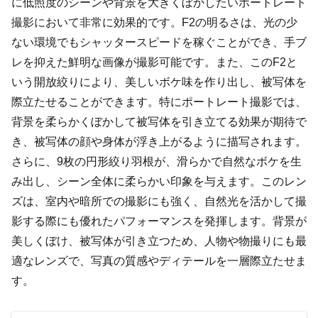
に低照度のシーンや背景を大きくぼかしたいポートレート
撮影において非常に効果的です。F2の明るさは、光の少
ない環境でもシャッタースピードを稼ぐことができ、手ブ
レを抑えた鮮明な画像が撮影可能です。また、このF2と
いう開放絞りにより、美しいボケ味を作り出し、被写体を
際立たせることができます。特にポートレート撮影では、
背景を柔らかくぼかして被写体を引き立てる効果が期待で
き、被写体の顔や身体が浮き上がるように描写されます。
さらに、9枚の円形絞り羽根が、滑らかで自然なボケを生
み出し、シーン全体に柔らかい印象を与えます。このレン
ズは、室内や暗所での撮影にも強く、自然光を活かして撮
影する際にも優れたパフォーマンスを発揮します。背景が
美しくぼけ、被写体が引き立つため、人物や物撮りにも最
適なレンズで、写真の質感やディテールを一層際立たせま
す。