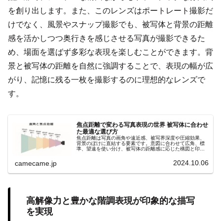
を創り出します。また、このレンズはポートレート撮影だ
けでなく、風景やスナップ撮影でも、被写体と背景の距離
感を活かしつつ奥行きを感じさせる写真が撮影できるた
め、場面を選ばず多彩な表現を楽しむことができます。背
景と被写体の距離を自然に強調することで、表現の幅が広
がり、記憶に残る一枚を撮影するのに理想的なレンズで
す。
焦点距離で変わる写真表現の世界 被写体に合わせ
た最適な選び方
焦点距離は写真の画角や遠近感、被写界深度や圧縮効果、
背景のぼけに直結する要素です。意図に合わせて広角、標
準、望遠を使い分け、被写体の距離感に応じた構図と印象
を自在にコントロールしましょう。撮影意図を明確にし、
理想の一枚を狙いましょう。
2024.10.06
camecame.jp
高解像力と豊かな階調表現が印象的な描写
を実現