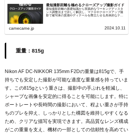
最短撮影距離を極めるクローズアップ撮影ガイド
最短撮影距離の基礎知識から実践的なワーキングディスタ
ンス調整法まで詳しく解説し、マクロやクローズアップ撮
影で被写体の質感やディテールを際立たせる具体的なテク
ニックを紹介します。リングライトや合成テクニックなど
も解説し、初心者にも役立つ内容。
2024.10.11
camecame.jp
重量：815g
Nikon AF DC-NIKKOR 135mm F2Dの重量は815gで、手
持ちでも安定した撮影が可能な適度な重量感を持っていま
す。この815gという重さは、撮影中の手ぶれを軽減し、
シャープな画像を安定的に得ることを可能にします。特に
ポートレートや長時間の撮影において、程よい重さが手持
ちのブレを抑え、しっかりとした構図を維持しやすくなる
ため、クリアな描写を実現できます。高品質なレンズ構成
がこの重量を支え、機材の一部としての信頼性を高めてい