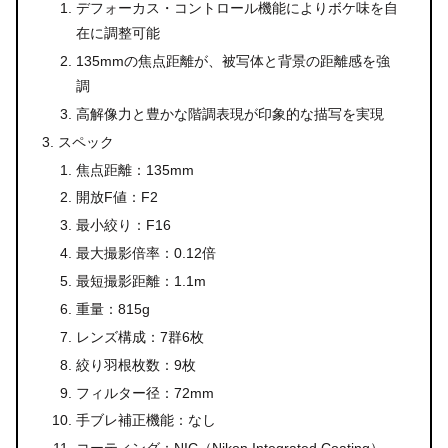
デフォーカス・コントロール機能によりボケ味を自
在に調整可能
135mmの焦点距離が、被写体と背景の距離感を強
調
高解像力と豊かな階調表現が印象的な描写を実現
スペック
焦点距離：135mm
開放F値：F2
最小絞り：F16
最大撮影倍率：0.12倍
最短撮影距離：1.1m
重量：815g
レンズ構成：7群6枚
絞り羽根枚数：9枚
フィルター径：72mm
手ブレ補正機能：なし