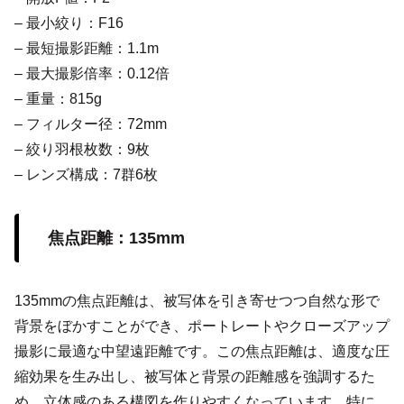
– 最小絞り：F16
– 最短撮影距離：1.1m
– 最大撮影倍率：0.12倍
– 重量：815g
– フィルター径：72mm
– 絞り羽根枚数：9枚
– レンズ構成：7群6枚
焦点距離：135mm
135mmの焦点距離は、被写体を引き寄せつつ自然な形で
背景をぼかすことができ、ポートレートやクローズアップ
撮影に最適な中望遠距離です。この焦点距離は、適度な圧
縮効果を生み出し、被写体と背景の距離感を強調するた
め、立体感のある構図を作りやすくなっています。特に、