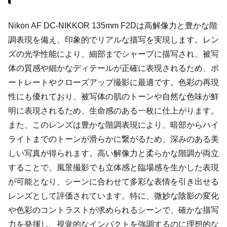
Nikon AF DC-NIKKOR 135mm F2Dは高解像力と豊かな階
調表現を備え、印象的でリアルな描写を実現します。レン
ズの光学性能により、細部までシャープに描写され、被写
体の質感や細かなディテールが正確に表現されるため、ポ
ートレートやクローズアップ撮影に最適です。色彩の再現
性にも優れており、被写体の肌のトーンや自然な色味が鮮
明に表現されるため、生命感のある一枚に仕上がります。
また、このレンズは豊かな階調表現により、暗部からハイ
ライトまでのトーンが滑らかに繋がるため、深みのある美
しい写真が得られます。高い解像力と柔らかな階調が両立
することで、風景撮影でも立体感と臨場感を生かした表現
が可能となり、シーンに合わせて多彩な表情を引き出せる
レンズとして評価されています。特に、微妙な陰影の変化
や色彩のコントラストが求められるシーンで、確かな描写
力を発揮し、視覚的なインパクトを強調するのに理想的な