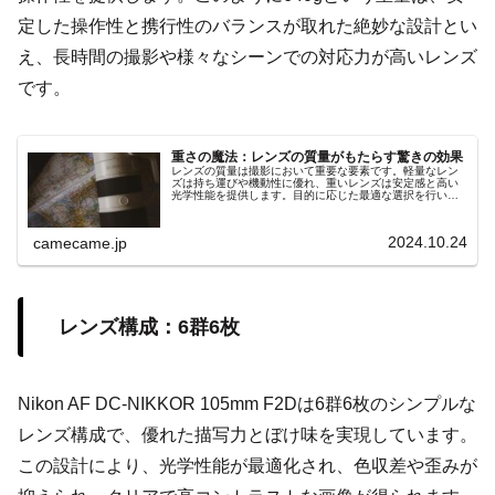
定した操作性と携行性のバランスが取れた絶妙な設計とい
え、長時間の撮影や様々なシーンでの対応力が高いレンズ
です。
重さの魔法：レンズの質量がもたらす驚きの効果
レンズの質量は撮影において重要な要素です。軽量なレン
ズは持ち運びや機動性に優れ、重いレンズは安定感と高い
光学性能を提供します。目的に応じた最適な選択を行い、
魔法のような撮影体験を手に入れましょう。
2024.10.24
camecame.jp
レンズ構成：6群6枚
Nikon AF DC-NIKKOR 105mm F2Dは6群6枚のシンプルな
レンズ構成で、優れた描写力とぼけ味を実現しています。
この設計により、光学性能が最適化され、色収差や歪みが