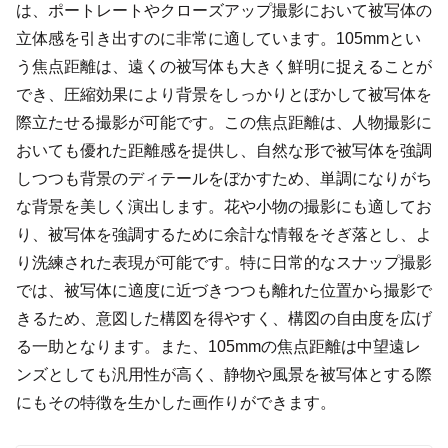
は、ポートレートやクローズアップ撮影において被写体の
立体感を引き出すのに非常に適しています。105mmとい
う焦点距離は、遠くの被写体も大きく鮮明に捉えることが
でき、圧縮効果により背景をしっかりとぼかして被写体を
際立たせる撮影が可能です。この焦点距離は、人物撮影に
おいても優れた距離感を提供し、自然な形で被写体を強調
しつつも背景のディテールをぼかすため、単調になりがち
な背景を美しく演出します。花や小物の撮影にも適してお
り、被写体を強調するために余計な情報をそぎ落とし、よ
り洗練された表現が可能です。特に日常的なスナップ撮影
では、被写体に適度に近づきつつも離れた位置から撮影で
きるため、意図した構図を得やすく、構図の自由度を広げ
る一助となります。また、105mmの焦点距離は中望遠レ
ンズとしても汎用性が高く、静物や風景を被写体とする際
にもその特徴を生かした画作りができます。