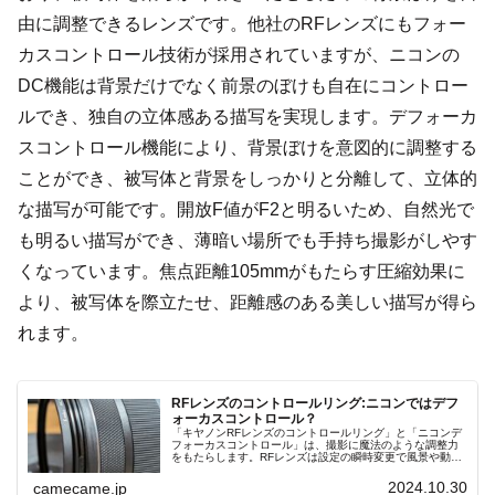
由に調整できるレンズです。他社のRFレンズにもフォー
カスコントロール技術が採用されていますが、ニコンの
DC機能は背景だけでなく前景のぼけも自在にコントロー
ルでき、独自の立体感ある描写を実現します。デフォーカ
スコントロール機能により、背景ぼけを意図的に調整する
ことができ、被写体と背景をしっかりと分離して、立体的
な描写が可能です。開放F値がF2と明るいため、自然光で
も明るい描写ができ、薄暗い場所でも手持ち撮影がしやす
くなっています。焦点距離105mmがもたらす圧縮効果に
より、被写体を際立たせ、距離感のある美しい描写が得ら
れます。
RFレンズのコントロールリング:ニコンではデフ
ォーカスコントロール？
「キヤノンRFレンズのコントロールリング」と「ニコンデ
フォーカスコントロール」は、撮影に魔法のような調整力
をもたらします。RFレンズは設定の瞬時変更で風景や動体
撮影をサポートし、デフォーカスコントロールは背景のボ
ケ味を自在に操作し被写体を引き立たせます。それぞれの
2024.10.30
camecame.jp
機能が生む新たな表現と、撮影ジャンルごとの活用方法を