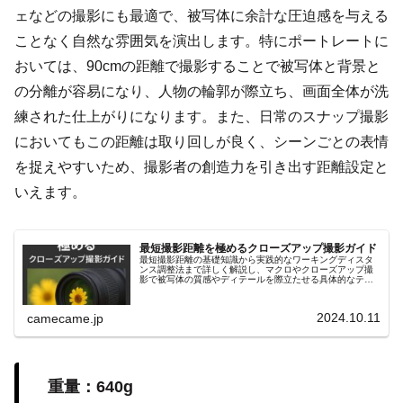
ェなどの撮影にも最適で、被写体に余計な圧迫感を与える
ことなく自然な雰囲気を演出します。特にポートレートに
おいては、90cmの距離で撮影することで被写体と背景と
の分離が容易になり、人物の輪郭が際立ち、画面全体が洗
練された仕上がりになります。また、日常のスナップ撮影
においてもこの距離は取り回しが良く、シーンごとの表情
を捉えやすいため、撮影者の創造力を引き出す距離設定と
いえます。
最短撮影距離を極めるクローズアップ撮影ガイド
最短撮影距離の基礎知識から実践的なワーキングディスタ
ンス調整法まで詳しく解説し、マクロやクローズアップ撮
影で被写体の質感やディテールを際立たせる具体的なテク
ニックを紹介します。リングライトや合成テクニックなど
も解説し、初心者にも役立つ内容。
2024.10.11
camecame.jp
重量：640g