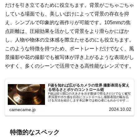
だけを引き立てるために役立ちます。背景がごちゃごちゃ
している場面でも、美しいぼけによって背景の存在を抑
え、シンプルで印象的な画作りが可能です。105mmの焦
点距離は、圧縮効果を活かして背景をより滑らかにぼか
し、人物や物体の立体感を際立たせるのにも役立ちます。
このような特徴を持つため、ポートレートだけでなく、風
景撮影や花の撮影でも被写体が浮き上がるような表現がし
やすく、多くのシーンで活用できる高性能なレンズです。
F値を知れば広がるカメラの世界 撮影表現を変え
る明るさとボケのコントロール術
F値は絞り開口の大きさを示す数値で明るさだけでなく被写
界深度やボケ感を自在にコントロールし撮影表現の幅を広
げる方法を紹介します本記事では初心者にもわかりやすい
手順やシーン別の設定ポイントを詳しく解説します具体例
付きでスキル向上サポート効果大
2024.10.02
camecame.jp
特徴的なスペック