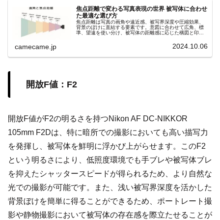
焦点距離で変わる写真表現の世界 被写体に合わせ
た最適な選び方
焦点距離は写真の画角や遠近感、被写界深度や圧縮効果、
背景のぼけに直結する要素です。意図に合わせて広角、標
準、望遠を使い分け、被写体の距離感に応じた構図と印象
を自在にコントロールしましょう。撮影意図を明確にし、
理想の一枚を狙いましょう。
2024.10.06
camecame.jp
開放F値：F2
開放F値がF2の明るさを持つNikon AF DC-NIKKOR
105mm F2Dは、特に暗所での撮影においても高い描写力
を発揮し、被写体を鮮明に浮かび上がらせます。このF2
という明るさにより、低照度環境でも手ブレや被写体ブレ
を抑えたシャッタースピードが得られるため、より自然な
光での撮影が可能です。また、浅い被写界深度を活かした
背景ぼけを簡単に得ることができるため、ポートレート撮
影や静物撮影において被写体の存在感を際立たせることが