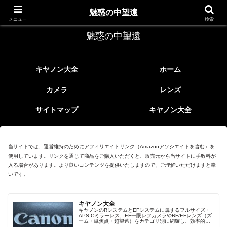
レトロなEFレンズ
魅惑の中望遠
メニュー
検索
魅惑の中望遠
キヤノン大全
ホーム
カメラ
レンズ
サイトマップ
キヤノン大全
当サイトでは、運営維持のためにアフィリエイトリンク（Amazonアソシエイトを含む）を
使用しています。リンクを通じて商品をご購入いただくと、販売元から当サイトに手数料が
入る場合があります。より良いコンテンツを提供いたしますので、ご理解いただけますと幸
いです。
キヤノン大全
キヤノンのRシステムとEFシステムに属するフルサイズ・
APS-Cミラーレス、EF一眼レフカメラやRF/EFレンズ（ズ
ーム・単焦点・超望遠）をカテゴリ別に網羅し、効率的に
探せる索引ページ。常に機種の内部リンク設計で回遊性向