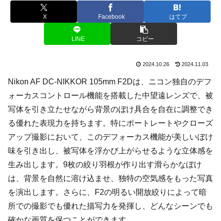
X
Facebook
はてブ
LINE
コピー
2024.10.26
2024.11.03
Nikon AF DC-NIKKOR 105mm F2Dは、ニコン独自のデフ
ォーカスコントロール機能を搭載した中望遠レンズで、被
写体を引き立たせながら背景のぼけ具合を自在に調整でき
る優れた表現力を持ちます。特にポートレートやクローズ
アップ撮影において、このデフォーカス機能が美しいぼけ
味を引き出し、被写体を浮かび上がらせるような立体感を
生み出します。9枚の絞り羽根が作り出す滑らかなぼけ
は、背景を自然に溶け込ませ、独特の空気感をもった写真
を演出します。さらに、F2の明るい開放絞りによって暗
所での撮影でも優れた描写力を発揮し、どんなシーンでも
確かな画質を保つことができます。