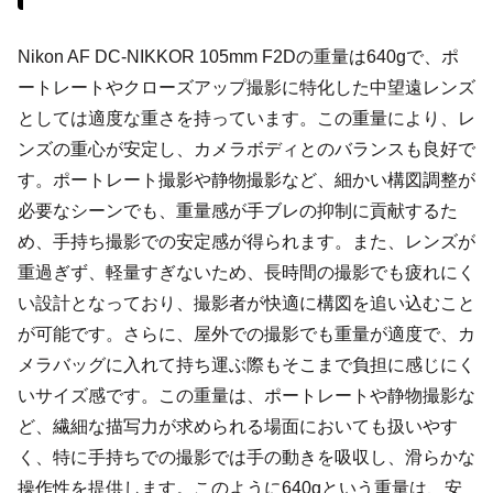
Nikon AF DC-NIKKOR 105mm F2Dの重量は640gで、ポ
ートレートやクローズアップ撮影に特化した中望遠レンズ
としては適度な重さを持っています。この重量により、レ
ンズの重心が安定し、カメラボディとのバランスも良好で
す。ポートレート撮影や静物撮影など、細かい構図調整が
必要なシーンでも、重量感が手ブレの抑制に貢献するた
め、手持ち撮影での安定感が得られます。また、レンズが
重過ぎず、軽量すぎないため、長時間の撮影でも疲れにく
い設計となっており、撮影者が快適に構図を追い込むこと
が可能です。さらに、屋外での撮影でも重量が適度で、カ
メラバッグに入れて持ち運ぶ際もそこまで負担に感じにく
いサイズ感です。この重量は、ポートレートや静物撮影な
ど、繊細な描写力が求められる場面においても扱いやす
く、特に手持ちでの撮影では手の動きを吸収し、滑らかな
操作性を提供します。このように640gという重量は、安