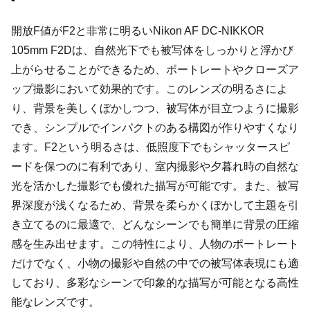
開放F値がF2と非常に明るいNikon AF DC-NIKKOR
105mm F2Dは、自然光下でも被写体をしっかりと浮かび
上がらせることができるため、ポートレートやクローズア
ップ撮影において効果的です。このレンズの明るさによ
り、背景を美しくぼかしつつ、被写体が目立つように撮影
でき、シンプルでインパクトのある構図が作りやすくなり
ます。F2という明るさは、低照度下でもシャッタースピ
ードを保つのに有利であり、室内撮影や夕暮れ時の自然な
光を活かした撮影でも優れた描写が可能です。また、被写
界深度が浅くなるため、背景を柔らかくぼかして主題を引
き立てるのに最適で、どんなシーンでも簡単に背景の圧縮
感を生み出せます。この特性により、人物のポートレート
だけでなく、小物の撮影や自然の中での被写体表現にも適
しており、多彩なシーンで印象的な描写が可能となる高性
能なレンズです。