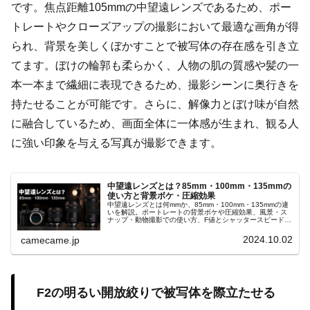
です。焦点距離105mmの中望遠レンズであるため、ポー
トレートやクローズアップの撮影において最適な画角が得
られ、背景を美しくぼかすことで被写体の存在感を引き立
てます。ぼけの輪郭も柔らかく、人物の肌の質感や髪の一
本一本まで繊細に表現できるため、撮影シーンに奥行きを
持たせることが可能です。さらに、解像力とぼけ味が自然
に融合しているため、画面全体に一体感が生まれ、観る人
に強い印象を与える写真が撮影できます。
中望遠レンズとは？85mm・100mm・135mmの
使い方と背景ボケ・圧縮効果
中望遠レンズとは何mmか、85mm・100mm・135mmの違
いを解説。ポートレートの背景ボケや圧縮効果、風景・ス
ナップ・動物撮影での使い方、F値とシャッタースピード、
Canon RF・EFレンズの選び方まで、分かりやすく詳しく
紹介します。
2024.10.02
camecame.jp
F2の明るい開放絞りで被写体を際立たせる