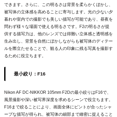
できます。さらに、この明るさは背景を柔らかくぼかし、
被写体の立体感を高めることに寄与します。光の少ない夕
暮れや室内での撮影でも美しい描写が可能であり、昼夜を
問わず様々な場面で使える明るさです。F2の明るさが提
供する描写力は、他のレンズでは得難い立体感と透明感を
生み出し、背景を自然にぼかしながらも被写体のディテー
ルを際立たせることで、観る人の印象に残る写真を撮影す
るために役立ちます。
最小絞り：F16
Nikon AF DC-NIKKOR 105mm F2Dの最小絞りはF16で、
風景撮影や深い被写界深度を求めるシーンで役立ちます。
F16まで絞ることにより、画面全体にピントが合ったシャ
ープな描写が得られ、被写体の細部まで緻密に捉えること