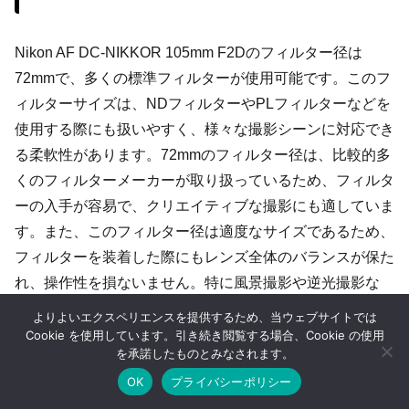
Nikon AF DC-NIKKOR 105mm F2Dのフィルター径は
72mmで、多くの標準フィルターが使用可能です。このフ
ィルターサイズは、NDフィルターやPLフィルターなどを
使用する際にも扱いやすく、様々な撮影シーンに対応でき
る柔軟性があります。72mmのフィルター径は、比較的多
くのフィルターメーカーが取り扱っているため、フィルタ
ーの入手が容易で、クリエイティブな撮影にも適していま
す。また、このフィルター径は適度なサイズであるため、
フィルターを装着した際にもレンズ全体のバランスが保た
れ、操作性を損ないません。特に風景撮影や逆光撮影な
ど、光をコントロールするためのフィルターが必要な場面
よりよいエクスペリエンスを提供するため、当ウェブサイトでは
では、容易にフィルターを交換でき、意図に応じた撮影が
Cookie を使用しています。引き続き閲覧する場合、Cookie の使用
を承諾したものとみなされます。
可能です。72mmというフィルター径は、安定した装着感
OK
プライバシーポリシー
を提供し、撮影環境に応じてフィルターを変えることで、
ホーム
シェア
目次へ
トップ
サイドバー