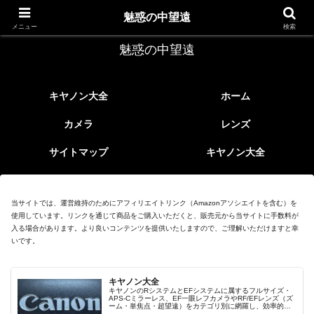
レトロなEFレンズ
魅惑の中望遠
メニュー
検索
魅惑の中望遠
キヤノン大全
ホーム
カメラ
レンズ
サイトマップ
キヤノン大全
当サイトでは、運営維持のためにアフィリエイトリンク（Amazonアソシエイトを含む）を
使用しています。リンクを通じて商品をご購入いただくと、販売元から当サイトに手数料が
入る場合があります。より良いコンテンツを提供いたしますので、ご理解いただけますと幸
いです。
キヤノン大全
キヤノンのRシステムとEFシステムに属するフルサイズ・
APS-Cミラーレス、EF一眼レフカメラやRF/EFレンズ（ズ
ーム・単焦点・超望遠）をカテゴリ別に網羅し、効率的に
探せる索引ページ。常に機種の内部リンク設計で回遊性向