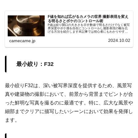
F値を知れば広がるカメラの世界 撮影表現を変え
る明るさとボケのコントロール術
F値は絞り開口の大きさを示す数値で明るさだけでなく被写
界深度やボケ感を自在にコントロールし撮影表現の幅を広
げる方法を紹介します本記事では初心者にもわかりやすい
手順やシーン別の設定ポイントを詳しく解説します具体例
付きでスキル向上サポート効果大
2024.10.02
camecame.jp
最小絞り：F32
最小絞りF32は、深い被写界深度を提供するため、風景写
真や建築物の撮影において、前景から背景までピントが合
った鮮明な写真を撮るのに最適です。特に、広大な風景や
細部までクリアに描写したいシーンにおいて効果を発揮し
ます。