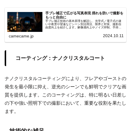
手ブレ補正で広がる写真表現 揺れを防いで撮影を
もっと自由に
手ブレ補正技術の基本原理を解説し、光学式／電子式の違
いや夜景や望遠などシーン別活用法、限界と対策、撮影自
由度向上を紹介します。解像感向上やノイズ抑制、手持ち
夜景撮影や動画Vlogでの安定性強化、更に実例とともに分
かりやすく的確に解説
2024.10.11
camecame.jp
コーティング：ナノクリスタルコート
ナノクリスタルコーティングにより、フレアやゴーストの
発生を最小限に抑え、逆光のシーンでも鮮明でクリアな画
質を提供します。このコーティングは、特に明るい日差し
の下や強い照明下での撮影において、重要な役割を果たし
ます。