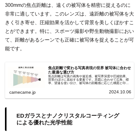
300mmの焦点距離は、遠くの被写体を精密に捉えるのに
非常に適しています。このレンズは、遠距離の被写体を大
きく引き寄せ、圧縮効果を活かして背景を美しくぼかすこ
とができます。特に、スポーツ撮影や野生動物撮影におい
て、距離があるシーンでも正確に被写体を捉えることが可
能です。
焦点距離で変わる写真表現の世界 被写体に合わせ
た最適な選び方
焦点距離は写真の画角や遠近感、被写界深度や圧縮効果、
背景のぼけに直結する要素です。意図に合わせて広角、標
準、望遠を使い分け、被写体の距離感に応じた構図と印象
を自在にコントロールしましょう。撮影意図を明確にし、
理想の一枚を狙いましょう。
2024.10.06
camecame.jp
EDガラスとナノクリスタルコーティング
による優れた光学性能