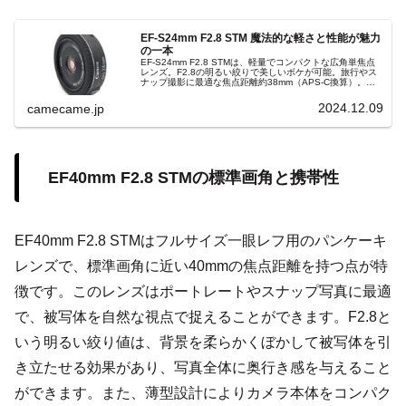
EF-S24mm F2.8 STM 魔法的な軽さと性能が魅力
の一本
EF-S24mm F2.8 STMは、軽量でコンパクトな広角単焦点
レンズ。F2.8の明るい絞りで美しいボケが可能。旅行やス
ナップ撮影に最適な焦点距離約38mm（APS-C換算）。最
短撮影距離16cmで近接撮影も得意。魅力的な撮影体験を提
供します。
2024.12.09
camecame.jp
EF40mm F2.8 STMの標準画角と携帯性
EF40mm F2.8 STMはフルサイズ一眼レフ用のパンケーキ
レンズで、標準画角に近い40mmの焦点距離を持つ点が特
徴です。このレンズはポートレートやスナップ写真に最適
で、被写体を自然な視点で捉えることができます。F2.8と
いう明るい絞り値は、背景を柔らかくぼかして被写体を引
き立たせる効果があり、写真全体に奥行き感を与えること
ができます。また、薄型設計によりカメラ本体をコンパク