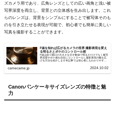
ズカメラ用であり、広角レンズとしての広い画角と浅い被
写界深度を両立し、背景との立体感を生み出します。これ
らのレンズは、背景をシンプルにすることで被写体そのも
のを引き立たせる表現が可能で、初心者でも簡単に美しい
写真を撮影することができます。
F値を知れば広がるカメラの世界 撮影表現を変え
る明るさとボケのコントロール術
F値は絞り開口の大きさを示す数値で明るさだけでなく被写
界深度やボケ感を自在にコントロールし撮影表現の幅を広
げる方法を紹介します本記事では初心者にもわかりやすい
手順やシーン別の設定ポイントを詳しく解説します具体例
付きでスキル向上サポート効果大
2024.10.02
camecame.jp
Canonパンケーキサイズレンズの特徴と魅
力