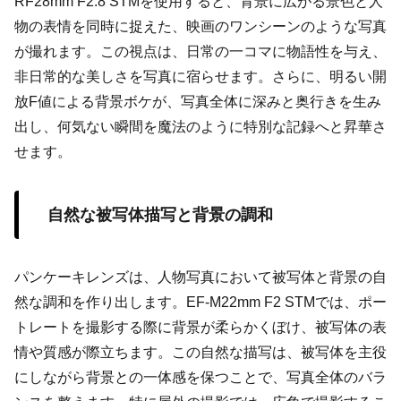
RF28mm F2.8 STMを使用すると、背景に広がる景色と人
物の表情を同時に捉えた、映画のワンシーンのような写真
が撮れます。この視点は、日常の一コマに物語性を与え、
非日常的な美しさを写真に宿らせます。さらに、明るい開
放F値による背景ボケが、写真全体に深みと奥行きを生み
出し、何気ない瞬間を魔法のように特別な記録へと昇華さ
せます。
自然な被写体描写と背景の調和
パンケーキレンズは、人物写真において被写体と背景の自
然な調和を作り出します。EF-M22mm F2 STMでは、ポー
トレートを撮影する際に背景が柔らかくぼけ、被写体の表
情や質感が際立ちます。この自然な描写は、被写体を主役
にしながら背景との一体感を保つことで、写真全体のバラ