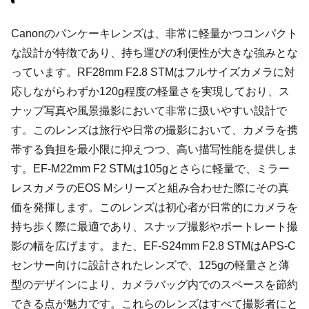
Canonのパンケーキレンズは、非常に軽量かつコンパクト
な設計が特徴であり、持ち運びの利便性が大きな強みとな
っています。RF28mm F2.8 STMはフルサイズカメラに対
応しながらわずか120g程度の軽量さを実現しており、ス
ナップ写真や風景撮影において非常に扱いやすい設計で
す。このレンズは旅行や日常の撮影において、カメラを携
帯する負担を最小限に抑えつつ、高い描写性能を提供しま
す。EF-M22mm F2 STMは105gとさらに軽量で、ミラー
レスカメラのEOS Mシリーズと組み合わせた際にその真
価を発揮します。このレンズは初心者が日常的にカメラを
持ち歩く際に最適であり、スナップ撮影やポートレート撮
影の幅を広げます。また、EF-S24mm F2.8 STMはAPS-C
センサー向けに設計されたレンズで、125gの軽量さと薄
型のデザインにより、カメラバッグ内でのスペースを節約
できる点が魅力です。これらのレンズはすべて撮影者にと