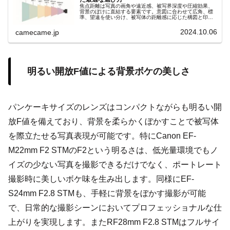
焦点距離は写真の画角や遠近感、被写界深度や圧縮効果、
背景のぼけに直結する要素です。意図に合わせて広角、標
準、望遠を使い分け、被写体の距離感に応じた構図と印象
を自在にコントロールしましょう。撮影意図を明確にし、
理想の一枚を狙いましょう。
2024.10.06
camecame.jp
明るい開放F値による背景ボケの美しさ
パンケーキサイズのレンズはコンパクトながらも明るい開
放F値を備えており、背景を柔らかくぼかすことで被写体
を際立たせる写真表現が可能です。特にCanon EF-
M22mm F2 STMのF2という明るさは、低光量環境でもノ
イズの少ない写真を撮影できるだけでなく、ポートレート
撮影時に美しいボケ味を生み出します。同様にEF-
S24mm F2.8 STMも、手軽に背景をぼかす撮影が可能
で、日常的な撮影シーンにおいてプロフェッショナルな仕
上がりを実現します。またRF28mm F2.8 STMはフルサイ