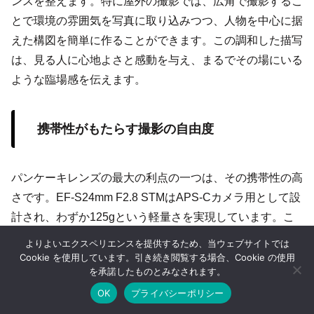
ンスを整えます。特に屋外の撮影では、広角で撮影するこ
とで環境の雰囲気を写真に取り込みつつ、人物を中心に据
えた構図を簡単に作ることができます。この調和した描写
は、見る人に心地よさと感動を与え、まるでその場にいる
ような臨場感を伝えます。
携帯性がもたらす撮影の自由度
パンケーキレンズの最大の利点の一つは、その携帯性の高
さです。EF-S24mm F2.8 STMはAPS-Cカメラ用として設
計され、わずか125gという軽量さを実現しています。こ
の特性により、カメラバッグに入れても重さをほとんど感
よりよいエクスペリエンスを提供するため、当ウェブサイトでは
じることがなく、日常的に持ち歩くことが可能です。ま
Cookie を使用しています。引き続き閲覧する場合、Cookie の使用
を承諾したものとみなされます。
た、軽量であるため、長時間の撮影や移動を伴う撮影でも
OK
プライバシーポリシー
負担を最小限に抑えることができます。パンケーキレンズ
ホーム
シェア
目次へ
トップ
サイドバー