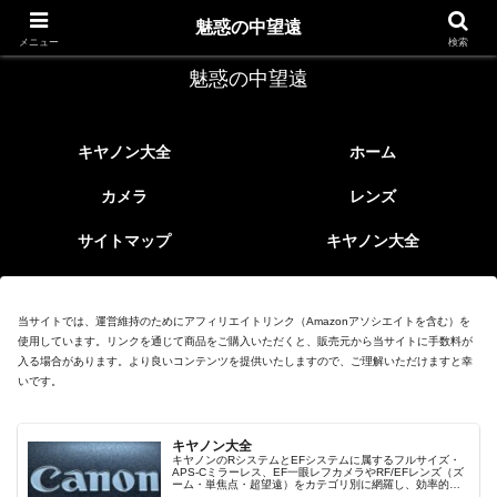
レトロなEFレンズ
魅惑の中望遠
メニュー
検索
魅惑の中望遠
キヤノン大全
ホーム
カメラ
レンズ
サイトマップ
キヤノン大全
当サイトでは、運営維持のためにアフィリエイトリンク（Amazonアソシエイトを含む）を
使用しています。リンクを通じて商品をご購入いただくと、販売元から当サイトに手数料が
入る場合があります。より良いコンテンツを提供いたしますので、ご理解いただけますと幸
いです。
キヤノン大全
キヤノンのRシステムとEFシステムに属するフルサイズ・
APS-Cミラーレス、EF一眼レフカメラやRF/EFレンズ（ズ
ーム・単焦点・超望遠）をカテゴリ別に網羅し、効率的に
探せる索引ページ。常に機種の内部リンク設計で回遊性向