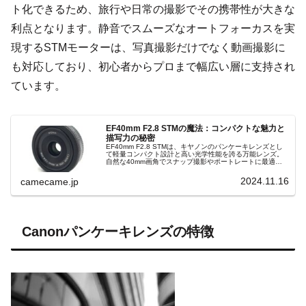
ト化できるため、旅行や日常の撮影でその携帯性が大きな
利点となります。静音でスムーズなオートフォーカスを実
現するSTMモーターは、写真撮影だけでなく動画撮影に
も対応しており、初心者からプロまで幅広い層に支持され
ています。
EF40mm F2.8 STMの魔法：コンパクトな魅力と
描写力の秘密
EF40mm F2.8 STMは、キヤノンのパンケーキレンズとし
て軽量コンパクト設計と高い光学性能を誇る万能レンズ。
自然な40mm画角でスナップ撮影やポートレートに最適。
明るいF2.8で美しい背景ボケも実現。旅行や日常使いにぴ
ったり。
2024.11.16
camecame.jp
Canonパンケーキレンズの特徴