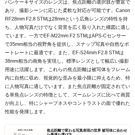
パンケーキサイズのレンズは、焦点距離の選択肢が豊富で
あり、撮影シーンに応じた柔軟な対応が可能です。Canon
RF28mm F2.8 STMは28mmという広角レンズの特性を持
ち、人物写真だけでなく背景を広く取り入れた構図に適し
ています。一方でEF-M22mm F2 STMはAPS-Cセンサー
で35mm相当の視野角を提供し、スナップ写真や自然なポ
ートレートに最適です。また、EF-S24mm F2.8 STMは
38mm相当の画角を実現し、標準レンズとして幅広い撮影
用途に活躍します。これらの焦点距離は被写体をフレーム
内に自然に収め、視覚的な歪みを最小限に抑えるため、特
に人物写真に適しています。また焦点距離が固定されてい
る単焦点レンズの特徴として、ズームレンズに比べて画質
が向上し、特にシャープネスやコントラストの面で優れた
性能を発揮します。
焦点距離で変わる写真表現の世界 被写体に合わせ
た最適な選び方