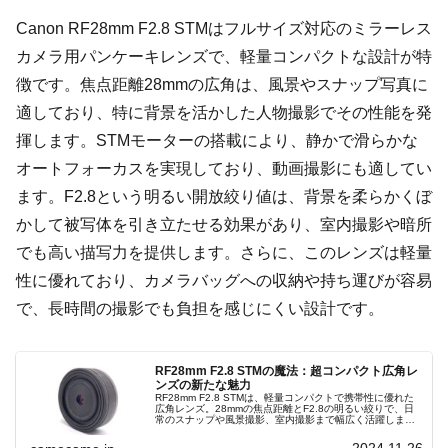
Canon RF28mm F2.8 STMはフルサイズ対応のミラーレス
カメラ用パンケーキレンズで、軽量コンパクトな設計が特
徴です。焦点距離28mmの広角は、風景やスナップ写真に
適しており、特に背景を活かした人物撮影でその性能を発
揮します。STMモーターの搭載により、静かで滑らかな
オートフォーカスを実現しており、動画撮影にも適してい
ます。F2.8という明るい開放絞り値は、背景を柔らかくぼ
かして被写体を引き立たせる効果があり、室内撮影や暗所
でも高い描写力を提供します。さらに、このレンズは軽量
性に優れており、カメラバッグへの収納や持ち運びが容易
で、長時間の撮影でも負担を感じにくい設計です。
RF28mm F2.8 STMの魔法：超コンパクト広角レ
ンズの新たな魅力
RF28mm F2.8 STMは、軽量コンパクトで携帯性に優れた
広角レンズ。28mmの焦点距離とF2.8の明るい絞りで、日
常のスナップや風景撮影、室内撮影まで幅広く活躍しま
す。自然なボケ表現と高い描写力でシーンを魔法のように
彩る一本です。