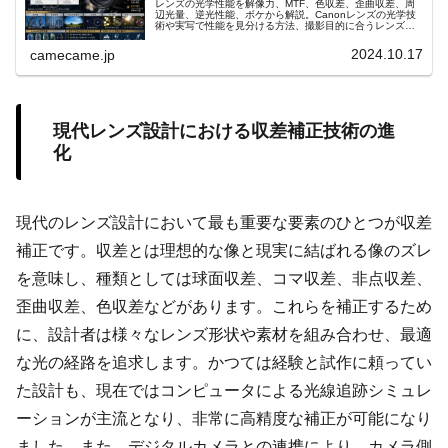
レンズの光学性能を解像力、MTF、色収差、歪曲収差、周
辺光量、逆光性能、ボケから解説。Canonレンズの光学技
術や実写で性能を見分ける方法、撮影目的に合うレンズ選
びまで詳しく紹介します。MTFチャートの読み方や収差補
正も具体的に分かります。
2024.10.17
camecame.jp
現代レンズ設計における収差補正技術の進
化
現代のレンズ設計において最も重要な要素のひとつが収差
補正です。収差とは理想的な像と現実に結ばれる像のズレ
を意味し、種類としては球面収差、コマ収差、非点収差、
歪曲収差、色収差などがあります。これらを補正するため
に、設計者は様々なレンズ形状や素材を組み合わせ、最適
な光の経路を追求します。かつては経験と試作に頼ってい
た設計も、現在ではコンピュータによる光線追跡シミュレ
ーションが主流となり、非常に高精度な補正が可能になり
ました。また、デジタルカメラとの連携により、カメラ側