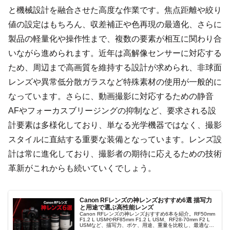
と機械設計を融合させた高度な作業です。焦点距離や絞り
値の設定はもちろん、収差補正や色再現の最適化、さらに
製品の軽量化や操作性まで、複数の要素が相互に関わり合
いながら進められます。近年は高解像センサーに対応する
ため、周辺まで高画質を維持する設計が求められ、非球面
レンズや異常低分散ガラスなど特殊素材の使用が一般的に
なっています。さらに、動画撮影に対応するための静音
AFやフォーカスブリージングの抑制など、要求される設
計要素は多様化しており、単なる光学機器ではなく、撮影
スタイルに直結する重要な装備となっています。レンズ設
計は常に進化しており、撮影者の期待に応えるための技術
革新がこれからも続いていくでしょう。
Canon RFレンズの神レンズおすすめ6選 描写力
と用途で選ぶ高性能レンズ
Canon RFレンズの神レンズおすすめ6本を紹介。RF50mm
F1.2 L USMやRF85mm F1.2 L USM、RF28-70mm F2 L
USMなど、描写力、ボケ、用途、重量を比較し、最適な一