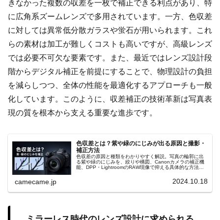
きなかった複数の収差を一枚で補正できる利点があり、特
に広角系ズームレンズで多用されています。一方、色収差
に対しては異常低分散ガラスや蛍石が用いられます。これ
らの素材は加工が難しくコストも高いですが、高級レンズ
では必要不可欠な要素です。また、最近ではレンズ設計段
階からデジタル補正を前提にすることで、物理設計の負担
を減らしつつ、全体の性能を最適化するアプローチも一般
化しています。このように、収差補正の技術革新は写真表
現の質を根本から支える重要な進歩です。
色収差とは？紫や緑のにじみが出る原因と撮影・
補正方法
色収差の原因と種類をわかりやすく解説。写真の輪郭に出
る紫や緑のにじみを、絞りや構図、Canonカメラの補正機
能、DPP・LightroomのRAW現像で抑える具体的な方法
を、撮影ジャンル別に詳しく紹介します。初心者にも実践
しやすく説明します
2024.10.18
camecame.jp
ミラーレス時代のレンズ設計に求められる