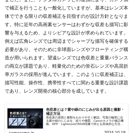
で補正を行うことも一般化していますが、基本はレンズ本
体でできる限りの収差補正を目指すのが設計方針となりま
す。特に近年の高画素センサーはわずかな収差も描写に影
響を与えるため、よりシビアな設計が求められています。
例えば広角レンズでは周辺までシャープな描写を確保する
必要があり、そのために非球面レンズやフローティング構
造が用いられます。望遠レンズでは色収差と重量バランス
の両立が課題であり、軽量化のための蛍石レンズや高屈折
率ガラスの採用が進んでいます。このように収差補正は、
描写性能、操作性、携帯性すべてに関わる重要な設計課題
であり、レンズ開発の核心部分を成しています。
色収差とは？紫や緑のにじみが出る原因と撮影・
補正方法
色収差の原因と種類をわかりやすく解説。写真の輪郭に出
る紫や緑のにじみを、絞りや構図、Canonカメラの補正機
能、DPP・LightroomのRAW現像で抑える具体的な方法
を、撮影ジャンル別に詳しく紹介します。初心者にも実践
しやすく説明します
2024.10.18
camecame.jp