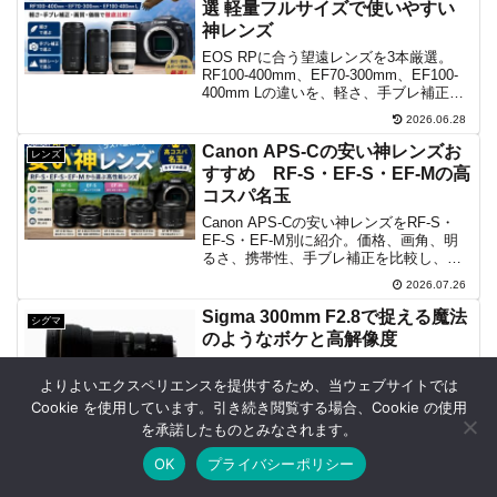
選 軽量フルサイズで使いやすい
神レンズ
EOS RPに合う望遠レンズを3本厳選。
RF100-400mm、EF70-300mm、EF100-
400mm Lの違いを、軽さ、手ブレ補正、
焦点距離、価格、撮影目的から分かりや
2026.06.28
すく解説します。旅行、野鳥、スポーツ
撮影にも役立つ選び方です。
Canon APS-Cの安い神レンズお
レンズ
すすめ RF-S・EF-S・EF-Mの高
コスパ名玉
Canon APS-Cの安い神レンズをRF-S・
EF-S・EF-M別に紹介。価格、画角、明
るさ、携帯性、手ブレ補正を比較し、風
景、人物、望遠、旅行、動画に合う高コ
2026.07.26
スパな名玉と選び方を詳しく解説しま
す。対応ボディや35mm判換算も分かり
Sigma 300mm F2.8で捉える魔法
シグマ
ます。
のようなボケと高解像度
Sigma 300mm F2.8 APO EX DG HSM
は、遠距離撮影に最適な望遠レンズ。
よりよいエクスペリエンスを提供するため、当ウェブサイトでは
F2.8の明るさと美しいボケ味、手ブレ補
Cookie を使用しています。引き続き閲覧する場合、Cookie の使用
正、ナノコーティングにより、スポーツ
を承諾したものとみなされます。
2024.11.03
や野生動物、ポートレート撮影でも高画
質を実現。防塵・防滴構造で過酷な環境
RFマウントとEFマウントの違い
OK
プライバシーポリシー
レンズ
下でも信頼性を発揮します。
が作り出す驚きの写真世界
ホーム
シェア
目次へ
トップ
サイドバー