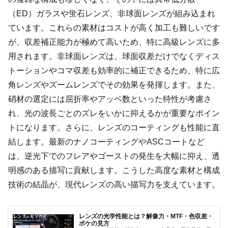
（ED）ガラスや蛍石レンズ、非球面レンズが組み込まれ
ています。これらの素材はコストが高く加工も難しいです
が、収差補正能力が極めて高いため、特に高級レンズに多
用されます。非球面レンズは、球面収差だけでなくディス
トーションやコマ収差も効率的に補正できるため、特に広
角レンズやズームレンズでその効果を発揮します。また、
硝材の選定には屈折率やアッベ数といった特性が考慮さ
れ、光の波長ごとのズレをいかに抑えるかが重要なポイン
トになります。さらに、レンズのコーティングも性能に直
結します。最新のナノコーティングやASCコートなど
は、逆光下でのフレアやゴーストの発生を大幅に抑え、透
明感のある描写に貢献します。こうした高度な素材と構成
技術の結晶が、現代レンズの高い描写力を支えています。
レンズの光学性能とは？解像力・MTF・色収差・
ボケの見方