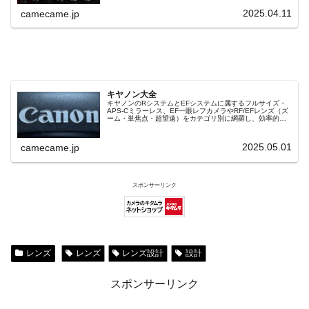
本の選び方も詳しく解説します。
2025.04.11
camecame.jp
キヤノン大全
キヤノンのRシステムとEFシステムに属するフルサイズ・
APS-Cミラーレス、EF一眼レフカメラやRF/EFレンズ（ズ
ーム・単焦点・超望遠）をカテゴリ別に網羅し、効率的に
探せる索引ページ。常に機種の内部リンク設計で回遊性向
上と快適表示を両立。
2025.05.01
camecame.jp
スポンサーリンク
レンズ
レンズ
レンズ設計
設計
スポンサーリンク