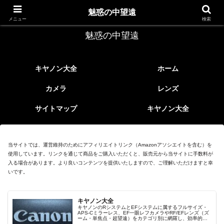
レトロなEFレンズ
魅惑の中望遠
メニュー
検索
魅惑の中望遠
キヤノン大全
ホーム
カメラ
レンズ
サイトマップ
キヤノン大全
当サイトでは、運営維持のためにアフィリエイトリンク（Amazonアソシエイトを含む）を
使用しています。リンクを通じて商品をご購入いただくと、販売元から当サイトに手数料が
入る場合があります。より良いコンテンツを提供いたしますので、ご理解いただけますと幸
いです。
キヤノン大全
キヤノンのRシステムとEFシステムに属するフルサイズ・
APS-Cミラーレス、EF一眼レフカメラやRF/EFレンズ（ズ
ーム・単焦点・超望遠）をカテゴリ別に網羅し、効率的に
探せる索引ページ。常に機種の内部リンク設計で回遊性向