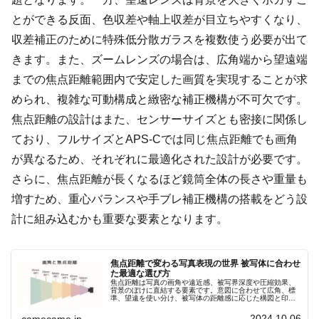
とができる反面、色収差や軸上収差が目立ちやすくなり、
収差補正のために特殊低分散ガラスを複数使う必要が出て
きます。また、ズームレンズの場合は、広角端から望遠端
までの焦点距離範囲内で安定した画質を実現することが求
められ、複雑な可動構成と緻密な補正機構が不可欠です。
焦点距離の設計はまた、センサーサイズとも密接に関係し
ており、フルサイズとAPS-Cでは同じ焦点距離でも画角
が異なるため、それぞれに最適化された設計が必要です。
さらに、焦点距離が長くなるほど鏡筒全体の長さや重量も
増すため、重心バランスや手ブレ補正機構の搭載をどう設
計に組み込むかも重要な要素となります。
焦点距離で変わる写真表現の世界 被写体に合わせ
た最適な選び方
焦点距離は写真の画角や遠近感、被写界深度や圧縮効果、
背景のぼけに直結する要素です。意図に合わせて広角、標
準、望遠を使い分け、被写体の距離感に応じた構図と印象
を自在にコントロールしましょう。撮影意図を明確にし、
理想の一枚を狙いましょう。
2024.10.06
camecame.jp