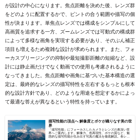
が設計の中心になります。焦点距離を決めた後、レンズ群
をどのように配置するかで、ピントの合う範囲や描写の個
性が決まります。単焦点レンズでは構成をシンプルにして
高画質を追求する一方、ズームレンズでは可動式の構成群
によって多様な画角を実現する必要があり、そのぶん補正
項目も増えるため複雑な設計が求められます。また、フォ
ーカスブリージングの抑制や最短撮影距離の短縮など、設
計には静止画だけでなく動画での使用も考慮されるように
なってきました。焦点距離や画角に基づいた基本構造の選
定は、最終的なレンズの描写特性を左右するもっとも根本
的な設計方針であり、どのような用途を想定するかによっ
て最適な答えが異なるという特性を持っています。
描写性能の頂点へ 解像度とボケが織りなす美の世
界
「描写性能」にフォーカスしたカメラとレンズの奥深い世
界へご案内します。解像力、色再現性、ボケの質など、魅
惑的な描写性能が生み出す写真の魔法を徹底解説。各レン
ズが持つ独自の描写力を理解し、表現力豊かな一枚を撮影