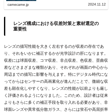
するための知識を深めましょう。撮影者が求める透明感や
2024.11.12
camecame.jp
奥行き感を実現するための描写性能の秘密に迫り、あらゆ
るシーンで活躍するレンズ選びをサポートします。
レンズ構成における収差対策と素材選定の
重要性
レンズの描写性能を大きく左右するのが収差の存在であ
り、それをいかに補正するかが光学設計の肝になります。
収差には球面収差、コマ収差、非点収差、色収差、歪曲収
差などさまざまな種類があり、それぞれが画面の中心から
周辺までの描写に影響を与えます。特にデジタル時代にな
ってからはセンサーの高画素化が進んだことで、微細な収
差も顕在化しやすくなり、レンズの性能が以前よりも厳し
く評価されるようになりました。このため、設計者は従来
よりもさらに多くの補正手段を取り入れる必要があり、非
球面レンズや異常低分散ガラス、さらには蛍石や高屈折率