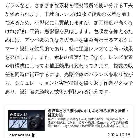
ガラスなど、さまざまな素材を適材適所で使い分ける工夫
が求められます。非球面レンズは1枚で複数の収差を補正
できるため、小型化にも貢献しますが、加工精度が高くな
ければ逆に画質に悪影響を及ぼします。色収差を抑えるた
めには、アッベ数の異なるガラスを組み合わせるアポクロ
マート設計が効果的であり、特に望遠レンズでは高い効果
を発揮します。また、素材の選定だけでなく、レンズ配置
や群構成によっても補正効果は変わってきます。複数の収
差を同時に補正するには、光路全体のバランスを取りなが
ら、シミュレーションと実写検証を繰り返す作業が必要で
あり、設計者の経験と技術が問われる部分です。
色収差とは？紫や緑のにじみが出る原因と撮影・
補正方法
色収差の原因と種類をわかりやすく解説。写真の輪郭に出
る紫や緑のにじみを、絞りや構図、Canonカメラの補正機
能、DPP・LightroomのRAW現像で抑える具体的な方法
を、撮影ジャンル別に詳しく紹介します。初心者にも実践
しやすく説明します
2024.10.18
camecame.jp