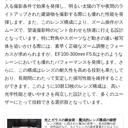
入る撮影条件で効果を発揮し、明るい太陽の下や夜間のラ
イトアップされた建築物を撮影する際にも優れた性能を発
揮します。また、このレンズ構成により、ズーム操作がス
ムーズで、望遠撮影時のピント合わせも快適に行える設計
となっています。特に野鳥やスポーツなど動きの速い被写
体を追いかける際には、素早く正確なズーム調整とフォー
カスが求められますが、EF100-300mm F5.6はそのような
シーンにおいても優れたパフォーマンスを発揮します。さ
らに、この構成はレンズの耐久性を高める役割も果たして
おり、長期間にわたって安定した描写性能を維持すること
ができます。このように10群13枚のレンズ構成は、高い
光学性能と使いやすさを両立した設計として、多くのユー
ザーにとって信頼できる選択肢となっています。
光とガラスの錬金術：魔法的レンズ構成の秘密
「レンズ構成」に隠された魔法の世界へ。焦点距離や絞
り、光学設計など、カメラレンズの基本要素がどのように