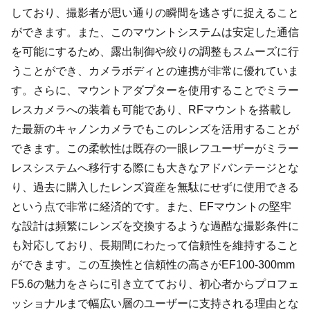
しており、撮影者が思い通りの瞬間を逃さずに捉えること
ができます。また、このマウントシステムは安定した通信
を可能にするため、露出制御や絞りの調整もスムーズに行
うことができ、カメラボディとの連携が非常に優れていま
す。さらに、マウントアダプターを使用することでミラー
レスカメラへの装着も可能であり、RFマウントを搭載し
た最新のキャノンカメラでもこのレンズを活用することが
できます。この柔軟性は既存の一眼レフユーザーがミラー
レスシステムへ移行する際にも大きなアドバンテージとな
り、過去に購入したレンズ資産を無駄にせずに使用できる
という点で非常に経済的です。また、EFマウントの堅牢
な設計は頻繁にレンズを交換するような過酷な撮影条件に
も対応しており、長期間にわたって信頼性を維持すること
ができます。この互換性と信頼性の高さがEF100-300mm
F5.6の魅力をさらに引き立てており、初心者からプロフェ
ッショナルまで幅広い層のユーザーに支持される理由とな