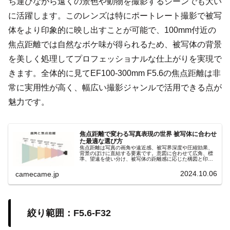
ち運びながら遠くの景色や動物を撮影するシーンでも大い
に活躍します。このレンズは特にポートレート撮影で被写
体をより印象的に映し出すことが可能で、100mm付近の
焦点距離では自然なボケ味が得られるため、被写体の背景
を美しく処理してプロフェッショナルな仕上がりを実現で
きます。全体的に見てEF100-300mm F5.6の焦点距離は非
常に実用性が高く、幅広い撮影ジャンルで活用できる点が
魅力です。
焦点距離で変わる写真表現の世界 被写体に合わせ
た最適な選び方
焦点距離は写真の画角や遠近感、被写界深度や圧縮効果、
背景のぼけに直結する要素です。意図に合わせて広角、標
準、望遠を使い分け、被写体の距離感に応じた構図と印象
を自在にコントロールしましょう。撮影意図を明確にし、
理想の一枚を狙いましょう。
2024.10.06
camecame.jp
絞り範囲：F5.6-F32