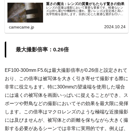
重さの魔法：レンズの質量がもたらす驚きの効果
レンズの質量は撮影において重要な要素です。軽量なレン
ズは持ち運びや機動性に優れ、重いレンズは安定感と高い
光学性能を提供します。目的に応じた最適な選択を行い、
魔法のような撮影体験を手に入れましょう。
2024.10.24
camecame.jp
最大撮影倍率：0.26倍
EF100-300mm F5.6は最大撮影倍率が0.26倍と設定されて
おり、この倍率は被写体を大きく引き寄せて撮影する際に
非常に役立ちます。特に300mmの望遠端を使用した場合
には遠くの被写体を画面いっぱいに捉えることができ、ス
ポーツや野鳥などの撮影においてその効果を最大限に発揮
します。この倍率はマクロレンズのような極端な近接撮影
には及びませんが、被写体との距離を保ちながら大きく撮
影する必要があるシーンでは非常に実用的です。例えば、