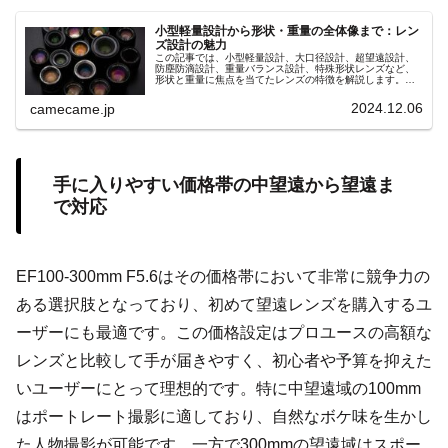
小型軽量設計から形状・重量の全体像まで：レン
ズ設計の魅力
この記事では、小型軽量設計、大口径設計、超望遠設計、
防塵防滴設計、重量バランス設計、特殊形状レンズなど、
形状と重量に焦点を当てたレンズの特徴を解説します。撮
影スタイルに合ったレンズ選びで撮影の幅を広げましょ
う。
2024.12.06
camecame.jp
手に入りやすい価格帯の中望遠から望遠ま
で対応
EF100-300mm F5.6はその価格帯において非常に競争力の
ある選択肢となっており、初めて望遠レンズを購入するユ
ーザーにも最適です。この価格設定はプロユースの高額な
レンズと比較して手が届きやすく、初心者や予算を抑えた
いユーザーにとって理想的です。特に中望遠域の100mm
はポートレート撮影に適しており、自然なボケ味を生かし
た人物撮影が可能です。一方で300mmの望遠域はスポー