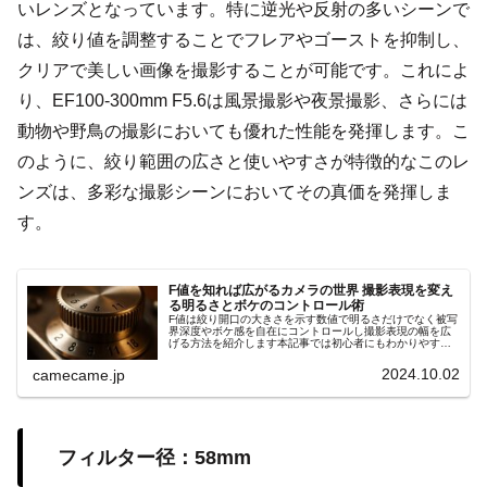
いレンズとなっています。特に逆光や反射の多いシーンで
は、絞り値を調整することでフレアやゴーストを抑制し、
クリアで美しい画像を撮影することが可能です。これによ
り、EF100-300mm F5.6は風景撮影や夜景撮影、さらには
動物や野鳥の撮影においても優れた性能を発揮します。こ
のように、絞り範囲の広さと使いやすさが特徴的なこのレ
ンズは、多彩な撮影シーンにおいてその真価を発揮しま
す。
F値を知れば広がるカメラの世界 撮影表現を変え
る明るさとボケのコントロール術
F値は絞り開口の大きさを示す数値で明るさだけでなく被写
界深度やボケ感を自在にコントロールし撮影表現の幅を広
げる方法を紹介します本記事では初心者にもわかりやすい
手順やシーン別の設定ポイントを詳しく解説します具体例
付きでスキル向上サポート効果大
2024.10.02
camecame.jp
フィルター径：58mm