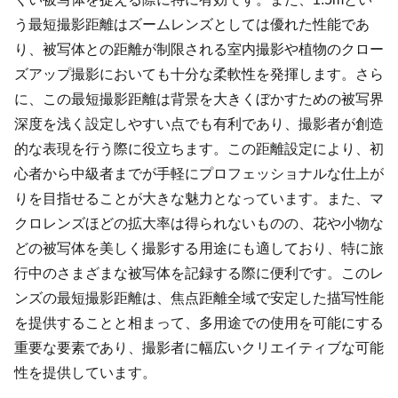
う最短撮影距離はズームレンズとしては優れた性能であ
り、被写体との距離が制限される室内撮影や植物のクロー
ズアップ撮影においても十分な柔軟性を発揮します。さら
に、この最短撮影距離は背景を大きくぼかすための被写界
深度を浅く設定しやすい点でも有利であり、撮影者が創造
的な表現を行う際に役立ちます。この距離設定により、初
心者から中級者までが手軽にプロフェッショナルな仕上が
りを目指せることが大きな魅力となっています。また、マ
クロレンズほどの拡大率は得られないものの、花や小物な
どの被写体を美しく撮影する用途にも適しており、特に旅
行中のさまざまな被写体を記録する際に便利です。このレ
ンズの最短撮影距離は、焦点距離全域で安定した描写性能
を提供することと相まって、多用途での使用を可能にする
重要な要素であり、撮影者に幅広いクリエイティブな可能
性を提供しています。