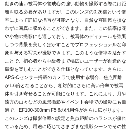
動きの速い被写体や警戒心の強い動物を撮影する際には距
離を取る必要がありますが、このレンズの0.26倍という倍
率によって詳細な描写が可能となり、自然な雰囲気を損な
わずに写真に収めることができます。また、この倍率は花
や小物の撮影にも適しており、被写体のディテールを強調
しつつ背景を美しくぼかすことでプロフェッショナルな印
象を与える写真が撮影できます。このような倍率を活かす
ことで、初心者から中級者まで幅広いユーザーが創造的な
撮影を楽しむことができる仕様となっています。さらに、
APS-Cセンサー搭載のカメラで使用する場合、焦点距離
が1.6倍となることから、相対的にさらに高い倍率で被写
体を引き寄せることが可能になります。これにより、月や
遠方の山々などの風景撮影やイベント会場での撮影にも最
適で、EF100-300mm F5.6の汎用性がさらに広がります。
このレンズは撮影倍率の設定と焦点距離のバランスが優れ
ているため、用途に応じてさまざまな撮影シーンでその性