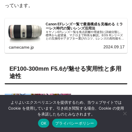
っています。
Canon EFレンズ一覧で最適構成を見極める ミラ
ーレス時代の賢いレンズ活用法
キヤノンEFレンズ一覧を焦点距離や用途別に詳細分類し、
標準から超望遠、マクロまで特長を解説。EOS Rシリーズ
との互換性やアダプター選びのコツ、Lレンズの高性能モデ
ルやコストパフォーマンス重視の入門向けライン、中古活
用のポイントまで徹底紹介
2024.09.17
camecame.jp
EF100-300mm F5.6が魅せる実用性と多用
途性
よりよいエクスペリエンスを提供するため、当ウェブサイトでは
Cookie を使用しています。引き続き閲覧する場合、Cookie の使用
を承諾したものとみなされます。
OK
プライバシーポリシー
ホーム
シェア
目次へ
トップ
サイドバー