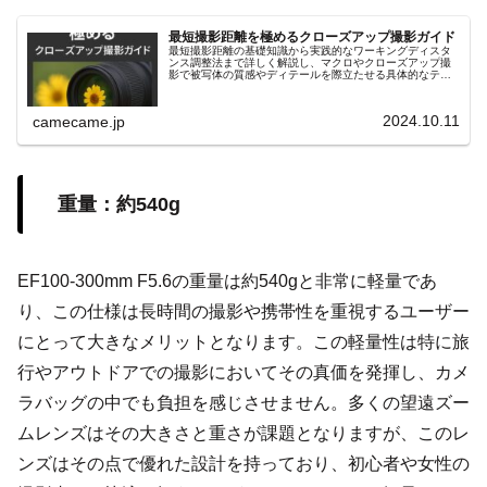
最短撮影距離を極めるクローズアップ撮影ガイド
最短撮影距離の基礎知識から実践的なワーキングディスタ
ンス調整法まで詳しく解説し、マクロやクローズアップ撮
影で被写体の質感やディテールを際立たせる具体的なテク
ニックを紹介します。リングライトや合成テクニックなど
も解説し、初心者にも役立つ内容。
2024.10.11
camecame.jp
重量：約540g
EF100-300mm F5.6の重量は約540gと非常に軽量であ
り、この仕様は長時間の撮影や携帯性を重視するユーザー
にとって大きなメリットとなります。この軽量性は特に旅
行やアウトドアでの撮影においてその真価を発揮し、カメ
ラバッグの中でも負担を感じさせません。多くの望遠ズー
ムレンズはその大きさと重さが課題となりますが、このレ
ンズはその点で優れた設計を持っており、初心者や女性の