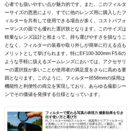
心者でも扱いやすい点が魅力的です。また、このフィルタ
ーサイズの恩恵により、すでに他のレンズ用に購入したフ
ィルターを共有して使用できる場合が多く、コストパフォ
ーマンスの面でも優れた選択肢となります。このサイズは
軽量なレンズ設計と相まって、持ち運びやすさを損なうこ
となく、フィルターの装着や取り外しが簡単に行える点も
メリットとして挙げられます。特にEF100-300mm F5.6の
ような手軽に扱えるズームレンズにおいては、アクセサリ
ーの選択肢が多いことが使用者の満足度をさらに高める要
因となります。このように、フィルター径58mmの採用は
機能性と利便性の両立を実現しており、あらゆる撮影シー
ンでその価値を発揮する仕様となっています。
フィルターで変わる写真の表現力 撮影効果を引き
出す使い方と選び方
PLフィルターやNDフィルター、保護用クリアフィルターな
ど各種レンズフィルターの特性と効果を詳しく解説し、用
途別の選び方や使用時の注意点までわかりやすく紹介しま
す。撮影シーンに応じた光量調整や反射抑制の具体的な使