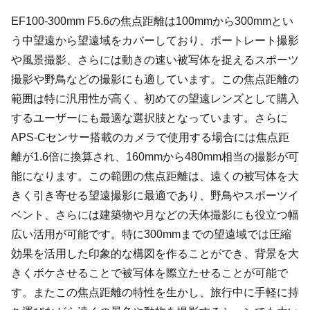
EF100-300mm F5.6の焦点距離は100mmから300mmとい
う中望遠から望遠域をカバーしており、ポートレート撮影
や風景撮影、さらには動きの速い被写体を捉えるスポーツ
撮影や野鳥などの撮影にも適しています。この焦点距離の
範囲は特に汎用性が高く、初めての望遠レンズとして購入
するユーザーにも最適な選択肢となっています。さらに
APS-Cセンサー搭載のカメラで使用する場合には焦点距
離が1.6倍に換算され、160mmから480mm相当の撮影が可
能になります。この範囲の焦点距離は、遠くの被写体を大
きく引き寄せる望遠撮影に最適であり、野鳥やスポーツイ
ベント、さらには建築物や月などの天体撮影にも役立つ幅
広い活用が可能です。特に300mmまでの望遠域では圧縮
効果を活用した印象的な構図を作ることができ、背景を大
きくボケさせることで被写体を際立たせることが可能で
す。またこの焦点距離の特性を生かし、旅行中に手軽に持