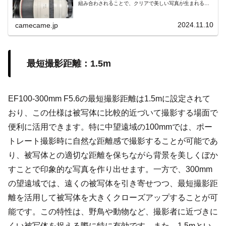
組み合わされることで、クリアで美しい写真が生まれるの
かを解説します。光学技術と性能の進化が紡ぎ出す魔法の
ような撮影体験をご紹介。
2024.11.10
camecame.jp
最短撮影距離：1.5m
EF100-300mm F5.6の最短撮影距離は1.5mに設定されて
おり、この仕様は被写体に比較的近づいて撮影する場面で
便利に活用できます。特に中望遠域の100mmでは、ポー
トレート撮影時に自然な距離感で撮影することが可能であ
り、被写体との適切な距離を保ちながら背景を美しくぼか
すことで印象的な写真を作り出せます。一方で、300mm
の望遠域では、遠くの被写体を引き寄せつつ、最短撮影距
離を活用して被写体を大きくクローズアップすることが可
能です。この特性は、野鳥や動物など、撮影者に近づきに
くい被写体を捉える際に特に有効です。また、1.5mとい