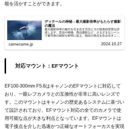
能を活かすことができます。
ディテールの神秘：最大撮影倍率がもたらす撮影
の魔法
最大撮影倍率の魅力を引き出す方法とその技術的背景を詳
述します。昆虫や植物、商品撮影など、さまざまなシーン
で被写体の細部を鮮明に捉え、独自の視点を生み出すこの
技術の可能性と未来の発展について解説。手ブレ補正やオ
ートフォーカスなどの他の技術との連携で、安定した高品
2024.10.27
camecame.jp
質な画像が得られ、観察者に新たな視覚体験を提供しま
す。
対応マウント：EFマウント
EF100-300mm F5.6はキャノンのEFマウントに対応して
おり、一眼レフカメラとの互換性が非常に高いレンズで
す。このマウントはキャノンの歴史あるシステムに基づい
て設計されており、EFマウント対応の全てのカメラで使
用可能な点が大きな利点となっています。EFマウントは
電子接点を介した迅速かつ正確なオートフォーカスを実現