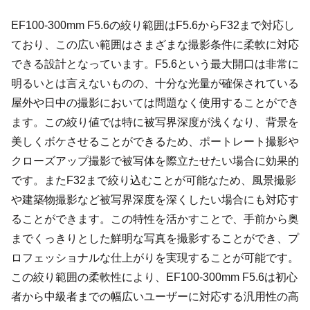
EF100-300mm F5.6の絞り範囲はF5.6からF32まで対応し
ており、この広い範囲はさまざまな撮影条件に柔軟に対応
できる設計となっています。F5.6という最大開口は非常に
明るいとは言えないものの、十分な光量が確保されている
屋外や日中の撮影においては問題なく使用することができ
ます。この絞り値では特に被写界深度が浅くなり、背景を
美しくボケさせることができるため、ポートレート撮影や
クローズアップ撮影で被写体を際立たせたい場合に効果的
です。またF32まで絞り込むことが可能なため、風景撮影
や建築物撮影など被写界深度を深くしたい場合にも対応す
ることができます。この特性を活かすことで、手前から奥
までくっきりとした鮮明な写真を撮影することができ、プ
ロフェッショナルな仕上がりを実現することが可能です。
この絞り範囲の柔軟性により、EF100-300mm F5.6は初心
者から中級者までの幅広いユーザーに対応する汎用性の高