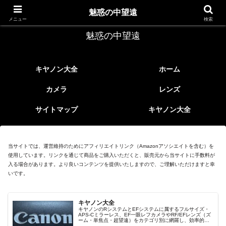
レトロなEFレンズ
魅惑の中望遠
メニュー
検索
魅惑の中望遠
キヤノン大全
ホーム
カメラ
レンズ
サイトマップ
キヤノン大全
当サイトでは、運営維持のためにアフィリエイトリンク（Amazonアソシエイトを含む）を
使用しています。リンクを通じて商品をご購入いただくと、販売元から当サイトに手数料が
入る場合があります。より良いコンテンツを提供いたしますので、ご理解いただけますと幸
いです。
キヤノン大全
キヤノンのRシステムとEFシステムに属するフルサイズ・
APS-Cミラーレス、EF一眼レフカメラやRF/EFレンズ（ズ
ーム・単焦点・超望遠）をカテゴリ別に網羅し、効率的に
探せる索引ページ。常に機種の内部リンク設計で回遊性向