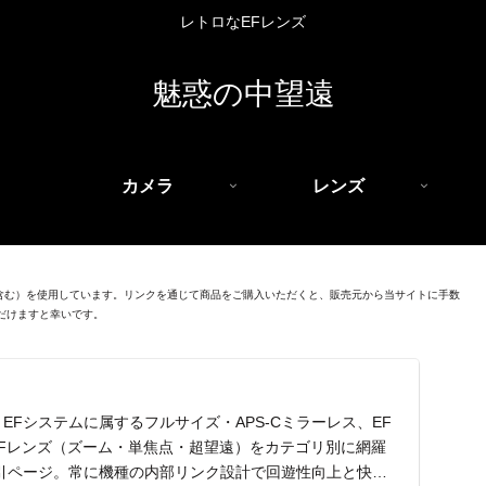
レトロなEFレンズ
魅惑の中望遠
カメラ
レンズ
を含む）を使用しています。リンクを通じて商品をご購入いただくと、販売元から当サイトに手数
だけますと幸いです。
EFシステムに属するフルサイズ・APS-Cミラーレス、EF
EFレンズ（ズーム・単焦点・超望遠）をカテゴリ別に網羅
引ページ。常に機種の内部リンク設計で回遊性向上と快適