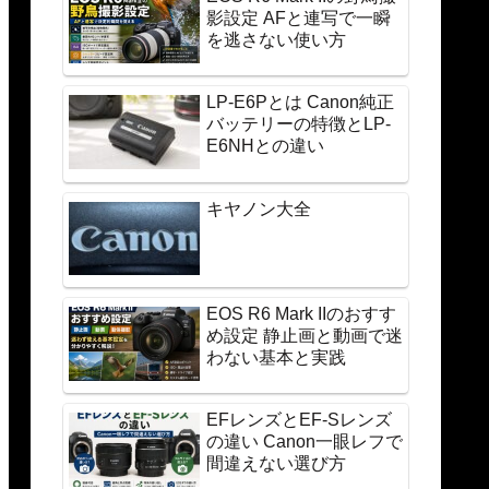
影設定 AFと連写で一瞬
を逃さない使い方
LP-E6Pとは Canon純正
バッテリーの特徴とLP-
E6NHとの違い
キヤノン大全
EOS R6 Mark IIのおすす
め設定 静止画と動画で迷
わない基本と実践
EFレンズとEF-Sレンズ
の違い Canon一眼レフで
間違えない選び方