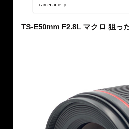
表示を両立。
camecame.jp
TS-E50mm F2.8L マク