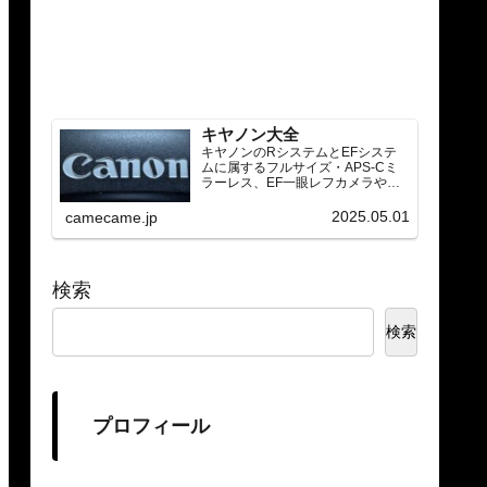
キヤノン大全
キヤノンのRシステムとEFシステ
ムに属するフルサイズ・APS-Cミ
ラーレス、EF一眼レフカメラや
RF/EFレンズ（ズーム・単焦点・超
望遠）をカテゴリ別に網羅し、効
2025.05.01
camecame.jp
率的に探せる索引ページ。常に機
種の内部リンク設計で回遊性向上
と快適表示を両立。
検索
検索
プロフィール