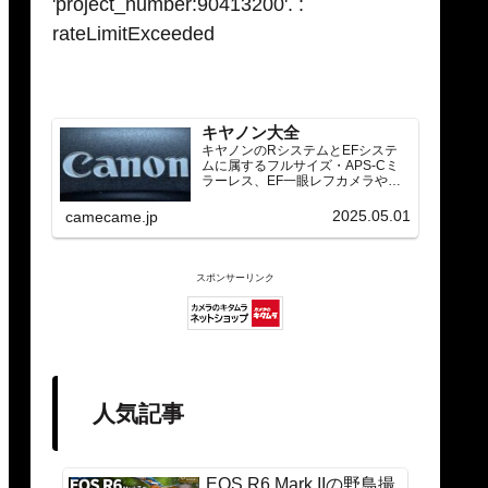
'project_number:90413200'. :
rateLimitExceeded
キヤノン大全
キヤノンのRシステムとEFシステ
ムに属するフルサイズ・APS-Cミ
ラーレス、EF一眼レフカメラや
RF/EFレンズ（ズーム・単焦点・超
望遠）をカテゴリ別に網羅し、効
2025.05.01
camecame.jp
率的に探せる索引ページ。常に機
種の内部リンク設計で回遊性向上
と快適表示を両立。
スポンサーリンク
人気記事
EOS R6 Mark IIの野鳥撮