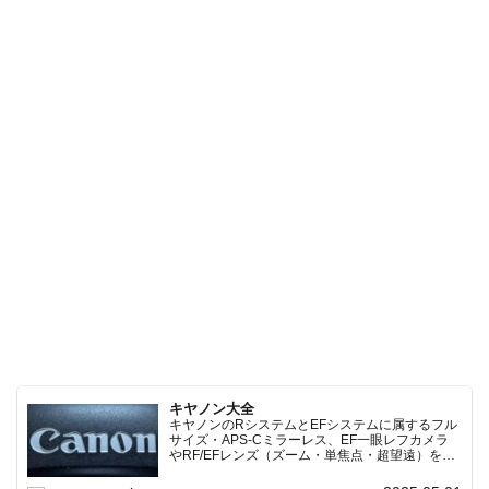
キヤノン大全
キヤノンのRシステムとEFシステムに属するフル
サイズ・APS-Cミラーレス、EF一眼レフカメラ
やRF/EFレンズ（ズーム・単焦点・超望遠）をカ
テゴリ別に網羅し、効率的に探せる索引ページ。
常に機種の内部リンク設計で回遊性向上と快適表