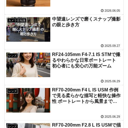
2026.06.05
中望遠レンズで磨くスナップ撮影
カメラ豆知識
の眼と歩き方
2025.09.27
RF24-105mm F4-7.1 IS STMで撮
レンズ
るやわらかな日常ポートレート
初心者にも安心の万能ズーム
2025.06.29
RF70-200mm F4 L IS USM 作例
レンズ
で見る柔らかな描写と軽快な操作
性 ポートレートから風景まで活
かす活用術
2025.06.29
RF70-200mm F2.8 L IS USMで描
レンズ