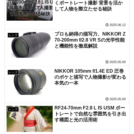
くポートレート撮影 背景を活か
して人物を際立たせる秘訣
2025.06.12
プロも納得の描写力、NIKKOR Z
レンズ
70-200mm f/2.8 VR Sの光学性能
と機能性を徹底解説
2025.05.09
NIKKOR 105mm f/1.4E ED 圧巻
レンズ
のボケと描写で人物撮影が変わる
本気の一本
2025.05.09
RF24-70mm F2.8 L IS USM ポー
レンズ
トレートで自然な雰囲気を引き出
す構図と光の活用術