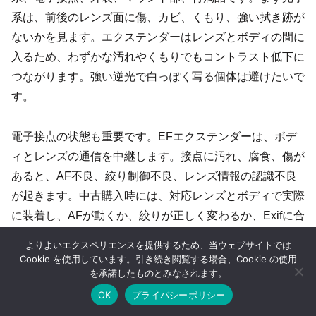
系は、前後のレンズ面に傷、カビ、くもり、強い拭き跡が
ないかを見ます。エクステンダーはレンズとボディの間に
入るため、わずかな汚れやくもりでもコントラスト低下に
つながります。強い逆光で白っぽく写る個体は避けたいで
す。
電子接点の状態も重要です。EFエクステンダーは、ボデ
ィとレンズの通信を中継します。接点に汚れ、腐食、傷が
あると、AF不良、絞り制御不良、レンズ情報の認識不良
が起きます。中古購入時には、対応レンズとボディで実際
に装着し、AFが動くか、絞りが正しく変わるか、Exifに合
成焦点距離やF値が反映されるかを確認できると安心で
よりよいエクスペリエンスを提供するため、当ウェブサイトでは
す。試せない場合は、返品条件を確認したうえで選ぶ方が
Cookie を使用しています。引き続き閲覧する場合、Cookie の使用
を承諾したものとみなされます。
安全です。
OK
プライバシーポリシー
ホーム
シェア
目次へ
トップ
サイドバー
マウント部のガタつきも見逃せません。エクステンダーは