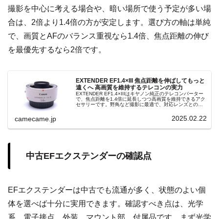
撮影を中心に考える場合や、暗い場所で使う予定が多い場
合は、2倍より1.4倍の方が安定します。選び方の軸は単純
で、画質とAFのバランス重視なら1.4倍、焦点距離の伸び
を最優先するなら2倍です。
EXTENDER EF1.4×III 焦点距離を伸ばしてもっと
遠くへ 高画質を維持するテレコンの実力
EXTENDER EF1.4×IIIはキヤノン純正のテレコンバーター
で、焦点距離を1.4倍に延長しつつ高画質を維持できるアク
セサリーです。野鳥など撮影に最適で、対応レンズとの組
み合わせで描写性能を発揮します。
2025.02.22
camecame.jp
中古EFエクステンダーの確認点
EFエクステンダーは中古でも流通が多く、状態のよい個
体を選べば十分に実用できます。確認すべき点は、光学
系、電子接点、外装、マウント部、付属品です。まず光学