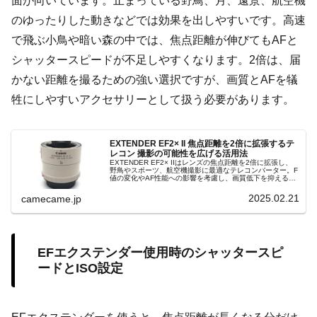
面が向いています。止まっている野鳥、月、遠景、航空機
のゆったりした動きなどでは効果を出しやすいです。高速
で飛ぶ小鳥や暗い森の中では、焦点距離が伸びてもAFと
シャッタースピードが不足しやすくなります。2倍は、届
かない距離を撮るための強い選択ですが、画質とAFを犠
牲にしやすいアクセサリーとして扱う必要があります。
EXTENDER EF2× II 焦点距離を2倍に拡張するテ
レコン 撮影の可能性を広げる活用法
EXTENDER EF2× IIはレンズの焦点距離を2倍に拡張し、
野鳥やスポーツ、航空機撮影に最適なテレコンバーター。F
値の変化やAF性能への影響を考慮し、画質低下を抑えるた
めの適切な使い方や撮影テクニックを解説。
2025.02.21
camecame.jp
EFエクステンダー使用時のシャッタースピ
ードとISO設定