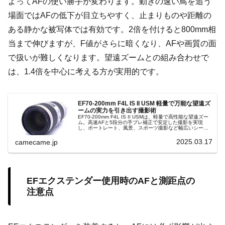
よってAFの使い勝手が変わります。動きの速い鳥を追う
場面ではAFの低下が目立ちやすく、止まりものや距離の
ある静かな被写体では有効です。2倍を付けると800mm相
当まで伸びますが、F値がさらに暗くなり、AFや画質の面
で扱いが難しくなります。望遠ズームとの組み合わせで
は、1.4倍を中心に考える方が実用的です。
EF70-200mm F4L IS II USM 軽量で万能な望遠ズ
ームの実力を引き出す撮影術
EF70-200mm F4L IS II USMは、軽量で高性能な望遠ズー
ム。高速AFと5段分の手ブレ補正で安定した撮影を実現
し、ポートレート、風景、スポーツ撮影など幅広いシーン
に最適な万能レンズ。撮影の可能性を広げる最先端の技術
が光る一品。
2025.03.17
camecame.jp
EFエクステンダー使用時のAFと測距点の
注意点