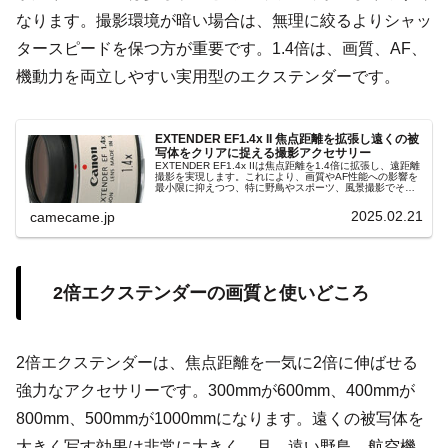
なります。撮影環境が暗い場合は、無理に絞るよりシャッ
タースピードを保つ方が重要です。1.4倍は、画質、AF、
機動力を両立しやすい実用型のエクステンダーです。
EXTENDER EF1.4x II 焦点距離を拡張し遠くの被
写体をクリアに捉える撮影アクセサリー
EXTENDER EF1.4x IIは焦点距離を1.4倍に拡張し、遠距離
撮影を実現します。これにより、画質やAF性能への影響を
最小限に抑えつつ、特に野鳥やスポーツ、風景撮影でその
効果を最大限に活かせるアクセサリーとなっています。
2025.02.21
camecame.jp
2倍エクステンダーの画質と使いどころ
2倍エクステンダーは、焦点距離を一気に2倍に伸ばせる
強力なアクセサリーです。300mmが600mm、400mmが
800mm、500mmが1000mmになります。遠くの被写体を
大きく写す効果は非常に大きく、月、遠い野鳥、航空機、