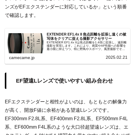
ンズがEFエクステンダーに対応しているか」という順番
で確認します。
EXTENDER EF1.4x II 焦点距離を拡張し遠くの被
写体をクリアに捉える撮影アクセサリー
EXTENDER EF1.4x IIは焦点距離を1.4倍に拡張し、遠距離
撮影を実現します。これにより、画質やAF性能への影響を
最小限に抑えつつ、特に野鳥やスポーツ、風景撮影でその
効果を最大限に活かせるアクセサリーとなっています。
2025.02.21
camecame.jp
EF望遠Lレンズで使いやすい組み合わせ
EFエクステンダーと相性がよいのは、もともとの解像力
が高く、開放F値に余裕がある望遠Lレンズです。
EF300mm F2.8L系、EF400mm F2.8L系、EF500mm F4L
系、EF600mm F4L系のような大口径超望遠レンズは、エ