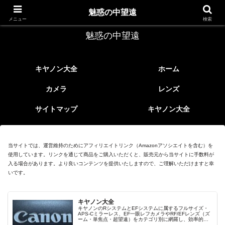
レトロなEFレンズ
魅惑の中望遠
メニュー
検索
魅惑の中望遠
キヤノン大全
ホーム
カメラ
レンズ
サイトマップ
キヤノン大全
当サイトでは、運営維持のためにアフィリエイトリンク（Amazonアソシエイトを含む）を
使用しています。リンクを通じて商品をご購入いただくと、販売元から当サイトに手数料が
入る場合があります。より良いコンテンツを提供いたしますので、ご理解いただけますと幸
いです。
キヤノン大全
キヤノンのRシステムとEFシステムに属するフルサイズ・
APS-Cミラーレス、EF一眼レフカメラやRF/EFレンズ（ズ
ーム・単焦点・超望遠）をカテゴリ別に網羅し、効率的に
探せる索引ページ。常に機種の内部リンク設計で回遊性向