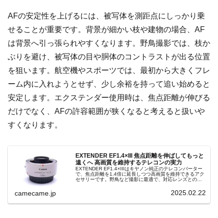
AFの安定性を上げるには、被写体を測距点にしっかり乗
せることが重要です。背景が細かい枝や建物の場合、AF
は背景へ引っ張られやすくなります。野鳥撮影では、枝か
ぶりを避け、被写体の目や胴体のコントラストが出る位置
を狙います。航空機やスポーツでは、最初から大きくフレ
ーム内に入れようとせず、少し余裕を持って追い始めると
安定します。エクステンダー使用時は、焦点距離が伸びる
だけでなく、AFの許容範囲が狭くなると考えると扱いや
すくなります。
EXTENDER EF1.4×III 焦点距離を伸ばしてもっと
遠くへ 高画質を維持するテレコンの実力
EXTENDER EF1.4×IIIはキヤノン純正のテレコンバーター
で、焦点距離を1.4倍に延長しつつ高画質を維持できるアク
セサリーです。野鳥など撮影に最適で、対応レンズとの組
み合わせで描写性能を発揮します。
2025.02.22
camecame.jp