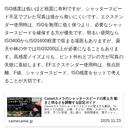
ISO感度は低いほど画質に有利ですが、シャッタースピー
ド不足でブレた写真は後から救いにくいです。エクステン
ダー使用時は、ISOを無理に低く保つより、必要なシャッ
タースピードを確保する方が優先です。明るい昼間なら
ISO400からISO1600程度で収まる場面もありますが、曇
天や林の中ではISO3200以上が必要になることもありま
す。高感度ノイズよりも、ピント外れとブレの方が写真の
失敗に直結します。EFエクステンダー使用時は、焦点距
離、F値、シャッタースピード、ISO感度をセットで考え
ることが大切です。
Canonカメラのシャッタースピードの変え方 動
きと明るさを調整する設定ガイド
Canonカメラのシャッタースピードの変え方を解説。Tv・
Mモードの設定、人物・子ども・野鳥・スポーツ・夜景の
目安、手ブレ対策、流し撮り、長時間露光、電子シャッタ
ーの注意点、写真が暗くなる原因まで初心者向けに詳しく
紹介します。撮影例とともに
2025.11.23
camecame.jp